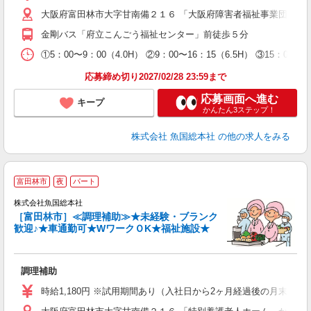
大阪府富田林市大字甘南備２１６ 「大阪府障害者福祉事業団 に
金剛バス「府立こんごう福祉センター」前徒歩５分
①5：00〜9：00（4.0H） ②9：00〜16：15（6.5H） ③15：0
応募締め切り2027/02/28 23:59まで
応募画面へ進む
キープ
かんたん3ステップ！
株式会社 魚国総本社
の他の求人をみる
富田林市
夜
パート
株式会社魚国総本社
［富田林市］≪調理補助≫★未経験・ブランク
の
歓迎♪★車通勤可★WワークＯK★福祉施設★
未
内
O
調理補助
時給1,180円 ※試用期間あり（入社日から2ヶ月経過後の月末まで