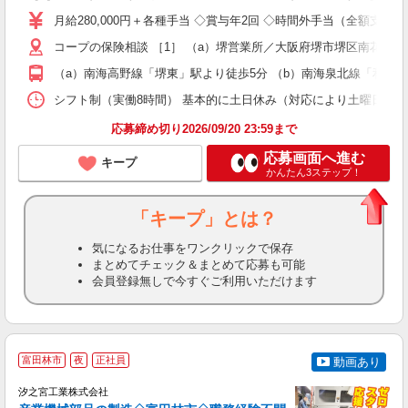
格
月給280,000円＋各種手当 ◇賞与年2回 ◇時間外手当（全額支給
ス
コープの保険相談 ［1］ （a）堺営業所／大阪府堺市堺区南花田口町2
務
O
（a）南海高野線「堺東」駅より徒歩5分 （b）南海泉北線「和泉中
シフト制（実働8時間） 基本的に土日休み（対応により土曜日・日曜日営業あり
援
応募締め切り2026/09/20 23:59まで
応募画面へ進む
キープ
かんたん3ステップ！
「キープ」とは？
気になるお仕事をワンクリックで保存
まとめてチェック＆まとめて応募も可能
会員登録無しで今すぐご利用いただけます
富田林市
夜
正社員
動画あり
汐之宮工業株式会社