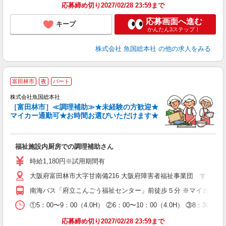
応募締め切り2027/02/28 23:59まで
応募画面へ進む
キープ
かんたん3ステップ！
株式会社 魚国総本社
の他の求人をみる
富田林市
夜
パート
株式会社魚国総本社
［富田林市］≪調理補助≫★未経験の方歓迎★
マイカー通勤可★お時間お選びいただけます★
ト
未
福祉施設内厨房での調理補助さん
ト
与
時給1,180円※試用期間有
大阪府富田林市大字甘南備216 大阪府障害者福祉事業団 すくよ
南海バス「府立こんごう福祉センター」前徒歩５分 ※マイカー通
①5：00〜9：00（4.0H） ②6：00〜10：00（4.0H） ③8：30〜
応募締め切り2027/02/28 23:59まで