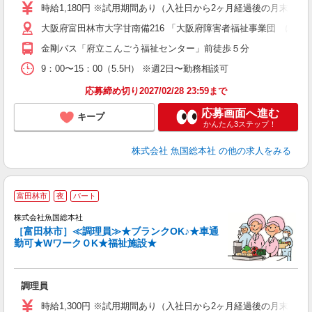
時給1,180円 ※試用期間あり（入社日から2ヶ月経過後の月末まで
大阪府富田林市大字甘南備216 「大阪府障害者福祉事業団 にじ
金剛バス「府立こんごう福祉センター」前徒歩５分
9：00〜15：00（5.5H） ※週2日〜勤務相談可
応募締め切り2027/02/28 23:59まで
応募画面へ進む
キープ
かんたん3ステップ！
株式会社 魚国総本社
の他の求人をみる
富田林市
夜
パート
株式会社魚国総本社
の
［富田林市］≪調理員≫★ブランクOK♪★車通
未
勤可★WワークＯK★福祉施設★
内
O
調理員
時給1,300円 ※試用期間あり（入社日から2ヶ月経過後の月末まで