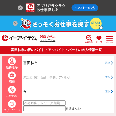
関西
の求人
▼エリア変更
富田林市の夜のバイト・アルバイト・パートの求人情報一覧
富田林市
選択
勤務地/駅
未設定
例）食品、事務、アパレル
選択
職種
夜
選択
こだわり
を含まない
フリーワード