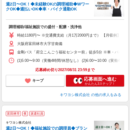
週2日〜OK！◆未経験OKの調理補助◆Wワー
クOK◆週払いOK◆車・バイク通勤OK
事
調理補助/福祉施設での盛付・配膳・洗浄他
入
は
時給1180円〜 ※交通費支給（月1万2000円まで） 【月収例】 ■5万5
ブ
大阪府富田林市大字甘南備
ニ
シ
金剛バス「府立こんごう福祉センター前」徒歩5分 ※車・バイク・
扶
(1)5:00〜9:00（実働4時間/休憩なし） (2)6:00〜10:00（実働4時
応募締め切り2027/08/31 23:59まで
応募画面へ進む
キープ
かんたん3ステップ！
キワヨシ株式会社
の他の求人をみる
富田林市
夜
派遣社員
キワヨシ株式会社
週2日〜OK！◆福祉施設での調理員◆ブラン