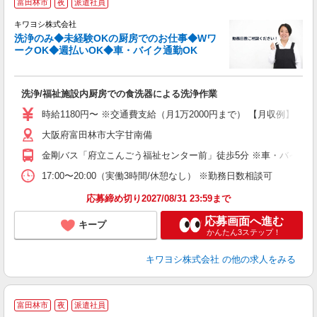
富田林市
夜
派遣社員
キワヨシ株式会社
洗浄のみ◆未経験OKの厨房でのお仕事◆Wワ
ークOK◆週払いOK◆車・バイク通勤OK
事
洗浄/福祉施設内厨房での食洗器による洗浄作業
入
は
時給1180円〜 ※交通費支給（月1万2000円まで） 【月収例】 ■7万
ブ
大阪府富田林市大字甘南備
ニ
シ
金剛バス「府立こんごう福祉センター前」徒歩5分 ※車・バイク・
扶
17:00〜20:00（実働3時間/休憩なし） ※勤務日数相談可
応募締め切り2027/08/31 23:59まで
応募画面へ進む
キープ
かんたん3ステップ！
キワヨシ株式会社
の他の求人をみる
富田林市
夜
派遣社員