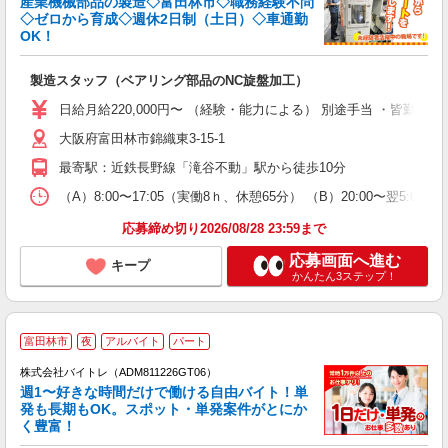
産業機械部品の製造◇富田林市◇職務経験不問
◇ゼロから育成◇週休2日制（土日）◇車通勤
OK！
代
製造スタッフ（ベアリング部品のNC旋盤加工）
未
早
日給月給220,000円〜 （経験・能力による） 別途手当 ・皆勤手
資
大阪府富田林市錦織東3-15-1
最寄駅：近鉄長野線「滝谷不動」駅から徒歩10分
（A）8:00〜17:05（実働8ｈ、休憩65分） （B）20:00〜翌5
応募締め切り2026/08/28 23:59まで
応募画面へ進む
キープ
かんたん3ステップ！
富田林市
夜
アルバイト
パート
株式会社バイトレ（ADM811226GT06）
週1〜好きな時間だけで働ける自由バイト！単
発も長期もOK。スポット・単発案件がとにか
も
く豊富！