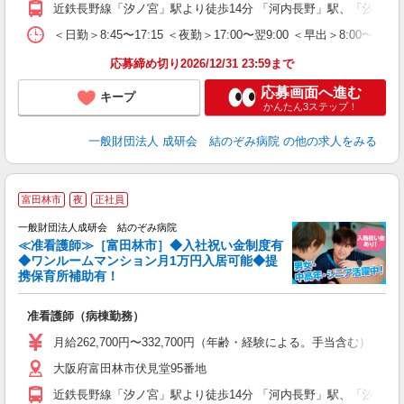
近鉄長野線「汐ノ宮」駅より徒歩14分 「河内長野」駅、「汐ノ宮
＜日勤＞8:45〜17:15 ＜夜勤＞17:00〜翌9:00 ＜早出＞8:
応募締め切り2026/12/31 23:59まで
応募画面へ進む
キープ
かんたん3ステップ！
一般財団法人 成研会 結のぞみ病院
の他の求人をみる
富田林市
夜
正社員
一般財団法人成研会 結のぞみ病院
≪准看護師≫［富田林市］◆入社祝い金制度有
◆ワンルームマンション月1万円入居可能◆提
携保育所補助有！
力
准看護師（病棟勤務）
経
夜
月給262,700円〜332,700円（年齢・経験による。手当含む） 
大阪府富田林市伏見堂95番地
職
近鉄長野線「汐ノ宮」駅より徒歩14分 「河内長野」駅、「汐ノ宮