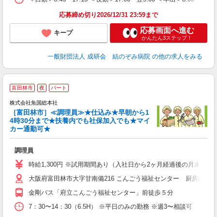
応募締め切り2026/12/31 23:59まで
応募画面へ進む
キープ
かんたん3ステップ！
一般財団法人 成研会 結のぞみ病院
の他の求人をみる
富田林市
夜
パート
株式会社魚国総本社
［富田林市］≪調理員≫★仕込み★早朝から1
4時30分まで★扶養内でも社保加入でも★マイ
け
カー通勤可★
未
勤
調理員
時給1,300円 ※試用期間あり（入社日から2ヶ月経過後の月末まで
大阪府富田林市大字甘南備216 こんごう福祉センター 厨房内魚
金剛バス「府立こんごう福祉センター」前徒歩５分
7：30〜14：30（6.5H） ※平日のみの勤務 ※週3〜相談可