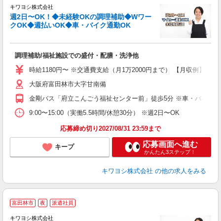
キワヨシ株式会社
週2日〜OK！◆未経験OKの調理補助◆Wワー
クOK◆週払いOK◆車・バイク通勤OK
事
調理補助/福祉施設での盛付・配膳・洗浄他
入
は
時給1180円〜 ※交通費支給（月1万2000円まで） 【月収例】 ■7万
ブ
大阪府富田林市大字甘南備
ニ
シ
金剛バス「府立こんごう福祉センター前」徒歩5分 ※車・バイク・
扶
9:00〜15:00（実働5.5時間/休憩30分） ※週2日〜OK
応募締め切り2027/08/31 23:59まで
応募画面へ進む
キープ
かんたん3ステップ！
キワヨシ株式会社
の他の求人をみる
富田林市
夜
派遣社員
キワヨシ株式会社