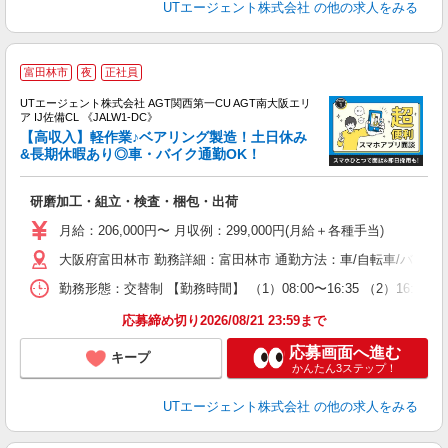
UTエージェント株式会社
の他の求人をみる
富田林市
夜
正社員
UTエージェント株式会社 AGT関西第一CU AGT南大阪エリ
ア IJ佐備CL 《JALW1-DC》
【高収入】軽作業♪ベアリング製造！土日休み
&長期休暇あり◎車・バイク通勤OK！
る
研磨加工・組立・検査・梱包・出荷
入
場
月給：206,000円〜 月収例：299,000円(月給＋各種手当)
タ
大阪府富田林市 勤務詳細：富田林市 通勤方法：車/自転車/バイク
休
場
勤務形態：交替制 【勤務時間】 （1）08:00〜16:35 （2）16
通
り
応募締め切り2026/08/21 23:59まで
応募画面へ進む
キープ
かんたん3ステップ！
UTエージェント株式会社
の他の求人をみる