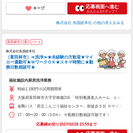
応募画面へ進む
キープ
かんたん3ステップ！
株式会社 魚国総本社
の他の求人をみる
富田林市
夜
パート
株式会社魚国総本社
［富田林市］≪洗浄≫★未経験の方歓迎★マイ
カー通勤可★ＷワークＯＫ★スキマ時間に★勤
ご
務日数相談可★
未
ワ
福祉施設内厨房洗浄業務
時給1,180円※試用期間有
大阪府富田林市大字甘南備216 「特別養護老人ホーム かんなび
金剛バス「府立こんごう福祉センター」前徒歩５分 ※マイカー通
17：00〜20：00（3.0Ｈ） ※勤務日数相談可能です！
応募締め切り2027/02/28 23:59まで