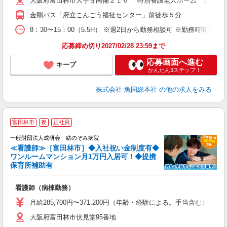
大阪府富田林市大字甘南備２１６ 「特別養護老人ホーム かんな
金剛バス「府立こんごう福祉センター」前徒歩５分
8：30〜15：00（5.5H） ※週2日から勤務相談可 ※勤務時間相談
応募締め切り2027/02/28 23:59まで
応募画面へ進む
キープ
かんたん3ステップ！
株式会社 魚国総本社
の他の求人をみる
富田林市
夜
正社員
一般財団法人成研会 結のぞみ病院
≪看護師≫［富田林市］◆入社祝い金制度有◆
ワンルームマンション月1万円入居可！◆提携
保育所補助有
迎
看護師（病棟勤務）
未
深
月給285,700円〜371,200円（年齢・経験による。手当含む） ☆資
大阪府富田林市伏見堂95番地
り