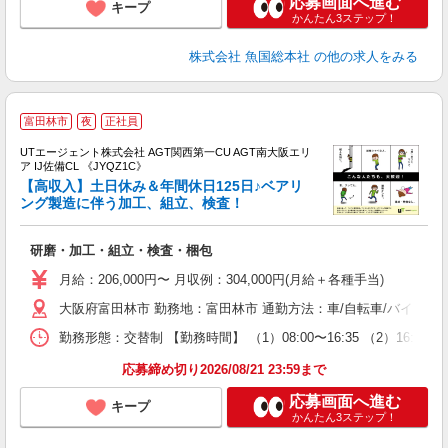
応募画面へ進む
キープ
かんたん3ステップ！
株式会社 魚国総本社
の他の求人をみる
富田林市
夜
正社員
UTエージェント株式会社 AGT関西第一CU AGT南大阪エリ
ア IJ佐備CL 《JYQZ1C》
【高収入】土日休み＆年間休日125日♪ベアリ
ング製造に伴う加工、組立、検査！
る
研磨・加工・組立・検査・梱包
入
場
月給：206,000円〜 月収例：304,000円(月給＋各種手当)
タ
大阪府富田林市 勤務地：富田林市 通勤方法：車/自転車/バイク 
休
場
勤務形態：交替制 【勤務時間】 （1）08:00〜16:35 （2）16:
通
り
応募締め切り2026/08/21 23:59まで
応募画面へ進む
キープ
かんたん3ステップ！