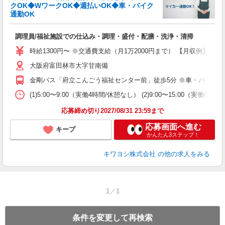
クOK◆WワークOK◆週払いOK◆車・バイク
通勤OK
す
週
調理員/福祉施設での仕込み・調理・盛付・配膳・洗浄・清掃
入
時給1300円〜 ※交通費支給（月1万2000円まで） 【月収例】 ■6万2
学
大阪府富田林市大字甘南備
活
時
金剛バス「府立こんごう福祉センター前」徒歩5分 ※車・バイク・
通
貸
(1)5:00〜9:00（実働4時間/休憩なし） (2)9:00〜15:00（実働6.
応募締め切り2027/08/31 23:59まで
応募画面へ進む
キープ
かんたん3ステップ！
キワヨシ株式会社
の他の求人をみる
1／1
条件を変更して再検索