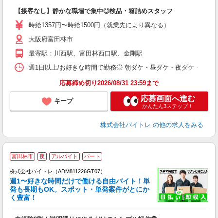
気
【接客なし】静かな職場で集中◎検品・箱詰めスタッフ
即
活
時給1357円〜時給1500円（就業先により異なる）
（
大阪府富田林市
短
K
最寄駅：川西駅、富田林西口駅、金剛駅
日
髪
週1日以上/お好きな時間で勤務◎ 朝ダケ・昼ダケ・夜ダケ・夜勤など、 ご自
応募締め切り2026/08/31 23:59まで
応募画面へ進む
キープ
かんたん3ステップ！
株式会社バイトレ
の他の求人をみる
富田林市
夜
アルバイト
パート
株式会社バイトレ（ADM811226GT07）
週1〜好きな時間だけで働ける自由バイト！単
発も長期もOK。スポット・単発案件がとにか
も
く豊富！
気