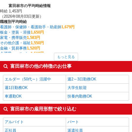
富田林市の平均時給情報
時給 1,453円
（2026年08月03日更新）
職種別平均時給
看護師・保健師・看護助手・助産師
1,679円
板金・塗装・溶接
1,650円
家電・携帯販売
1,583円
その他介護・福祉
1,550円
金融・貿易事務
1,520円
介護職・ヘルパー
1,519円
もっと見る
一般・営業事務
1,506円
経理・人事・労務・総務・法務
1,500円
富田林市の他の特徴のお仕事
医療事務・受付・クラーク
1,500円
クレーン・玉掛
1,425円
エルダー（50代～）活躍中
週2～3日勤務OK
富田林市の他の職種の平均時給を見る
週1日勤務OK
大学生歓迎
車通勤OK
扶養内勤務OK
富田林市の雇用形態で絞り込む
アルバイト
パート
正社員
派遣社員