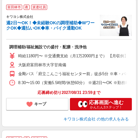
富田林市
夜
派遣社員
キワヨシ株式会社
週2日〜OK！◆未経験OKの調理補助◆Wワー
クOK◆週払いOK◆車・バイク通勤OK
事
調理補助/福祉施設での盛付・配膳・洗浄他
入
は
時給1180円〜 ※交通費支給（月1万2000円まで） 【月収例】 ■7万
ブ
大阪府富田林市大字甘南備
ニ
シ
金剛バス「府立こんごう福祉センター前」徒歩5分 ※車・バイク・
扶
8:30〜15:00（実働5.5時間/休憩60分） ※週2日〜OK ※勤務時間
応募締め切り2027/08/31 23:59まで
応募画面へ進む
キープ
かんたん3ステップ！
キワヨシ株式会社
の他の求人をみる