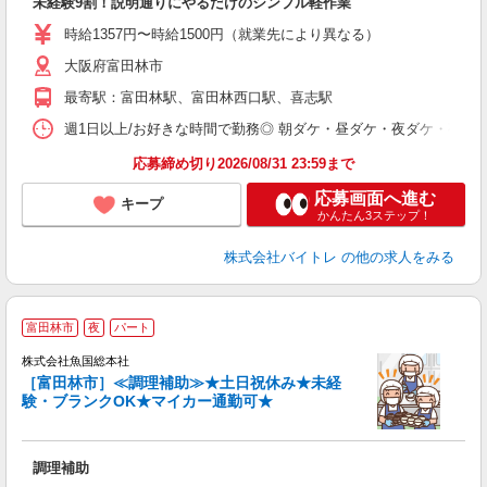
未経験9割！説明通りにやるだけのシンプル軽作業
即
活
時給1357円〜時給1500円（就業先により異なる）
（
大阪府富田林市
短
K
最寄駅：富田林駅、富田林西口駅、喜志駅
日
髪
週1日以上/お好きな時間で勤務◎ 朝ダケ・昼ダケ・夜ダケ・夜勤など、 ご自
応募締め切り2026/08/31 23:59まで
応募画面へ進む
キープ
かんたん3ステップ！
株式会社バイトレ
の他の求人をみる
富田林市
夜
パート
株式会社魚国総本社
［富田林市］≪調理補助≫★土日祝休み★未経
験・ブランクOK★マイカー通勤可★
ア
未
調理補助
勤