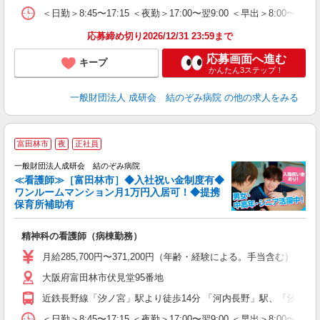
＜日勤＞8:45〜17:15 ＜夜勤＞17:00〜翌9:00 ＜早出＞8
応募締め切り2026/12/31 23:59まで
応募画面へ進む
キープ
かんたん3ステップ！
一般財団法人 成研会 結のぞみ病院
の他の求人をみる
富田林市
夜
正社員
一般財団法人成研会 結のぞみ病院
≪看護師≫［富田林市］◆入社祝い金制度有◆
ワンルームマンション月1万円入居可！◆提携
保育所補助有
迎
精神科の看護師（病棟勤務）
未
深
月給285,700円〜371,200円（年齢・経験による。手当含む） ☆資
大阪府富田林市伏見堂95番地
り
近鉄長野線「汐ノ宮」駅より徒歩14分 「河内長野」駅、「汐ノ宮
＜日勤＞8:45〜17:15 ＜夜勤＞17:00〜翌9:00 ＜早出＞8: