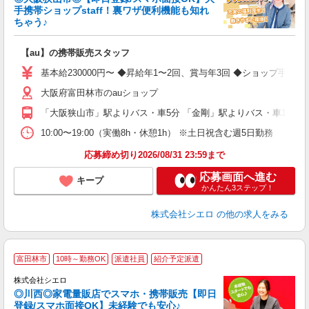
手携帯ショップstaff！裏ワザ便利機能も知れ
ちゃう♪
理
【au】の携帯販売スタッフ
即
基本給230000円〜 ◆昇給年1〜2回、賞与年3回 ◆ショップ手当（1
あ
大阪府富田林市のauショップ
通
種
「大阪狭山市」駅よりバス・車5分 「金剛」駅よりバス・車10分
10:00〜19:00（実働8h・休憩1h） ※土日祝含む週5日勤務
応募締め切り2026/08/31 23:59まで
応募画面へ進む
キープ
かんたん3ステップ！
株式会社シエロ
の他の求人をみる
★
富田林市
10時～勤務OK
派遣社員
紹介予定派遣
♪
株式会社シエロ
◎川西◎家電量販店でスマホ・携帯販売【即日
登録/スマホ面接OK】未経験でも安心♪