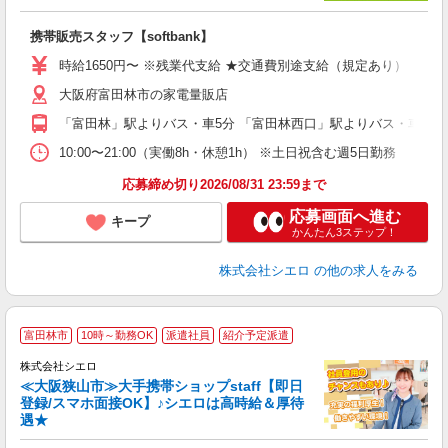
理
携帯販売スタッフ【softbank】
即
躍
時給1650円〜 ※残業代支給 ★交通費別途支給（規定あり） ゜+゜
ー
大阪府富田林市の家電量販店
自
「富田林」駅よりバス・車5分 「富田林西口」駅よりバス・車5分
ど
10:00〜21:00（実働8h・休憩1h） ※土日祝含む週5日勤務
応募締め切り2026/08/31 23:59まで
応募画面へ進む
キープ
かんたん3ステップ！
株式会社シエロ
の他の求人をみる
★
富田林市
10時～勤務OK
派遣社員
紹介予定派遣
♪
株式会社シエロ
≪大阪狭山市≫大手携帯ショップstaff【即日
登録/スマホ面接OK】♪シエロは高時給＆厚待
遇★
い