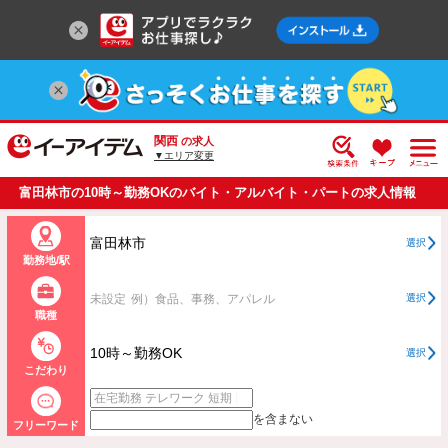
関西
の求人
▼エリア変更
富田林市の10時～勤務OKのバイト・アルバイト・パートの求人情報
一覧
富田林市
選択
勤務地/駅
未設定
例）食品、事務、アパレル
選択
職種
10時～勤務OK
選択
こだわり
を含まない
フリーワード