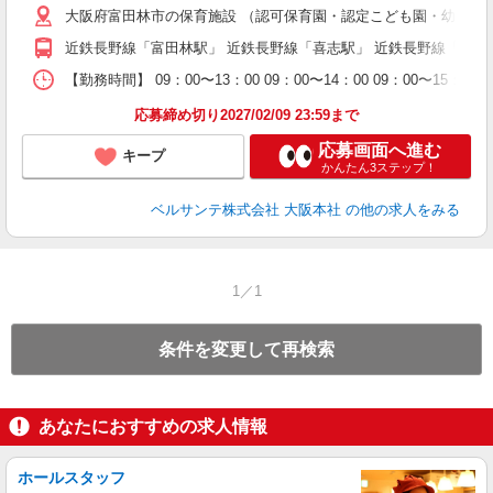
大阪府富田林市の保育施設 （認可保育園・認定こども園・幼稚園
中
休
近鉄長野線「富田林駅」 近鉄長野線「喜志駅」 近鉄長野線「川
社
K
【勤務時間】 09：00〜13：00 09：00〜14：00 09
応募締め切り2027/02/09 23:59まで
応募画面へ進む
キープ
かんたん3ステップ！
ベルサンテ株式会社 大阪本社
の他の求人をみる
1／1
条件を変更して再検索
あなたにおすすめの求人情報
ホールスタッフ