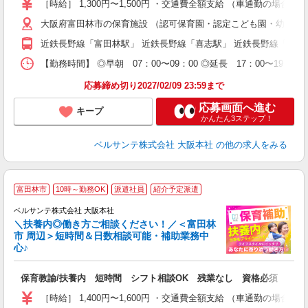
［時給］ 1,300円〜1,500円 ・交通費全額支給 （車通勤の場
中
大阪府富田林市の保育施設 （認可保育園・認定こども園・幼稚園
休
社
近鉄長野線「富田林駅」 近鉄長野線「喜志駅」 近鉄長野線「川
K
【勤務時間】 ◎早朝 07：00〜09：00 ◎延長 17：00〜
応募締め切り2027/02/09 23:59まで
応募画面へ進む
キープ
かんたん3ステップ！
ベルサンテ株式会社 大阪本社
の他の求人をみる
富田林市
10時～勤務OK
派遣社員
紹介予定派遣
迎
ベルサンテ株式会社 大阪本社
部
＼扶養内◎働き方ご相談ください！／＜富田林
市 周辺＞短時間＆日数相談可能・補助業務中
心♪
い
保育教諭/扶養内 短時間 シフト相談OK 残業なし 資格必須
入
り
［時給］ 1,400円〜1,600円 ・交通費全額支給 （車通勤の場
主