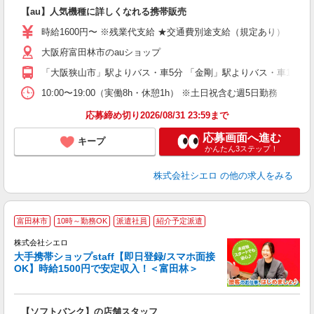
即
【au】人気機種に詳しくなれる携帯販売
躍
ー
時給1600円〜 ※残業代支給 ★交通費別途支給（規定あり） ゜+゜
自
大阪府富田林市のauショップ
ど
「大阪狭山市」駅よりバス・車5分 「金剛」駅よりバス・車10分
10:00〜19:00（実働8h・休憩1h） ※土日祝含む週5日勤務
応募締め切り2026/08/31 23:59まで
応募画面へ進む
キープ
かんたん3ステップ！
株式会社シエロ
の他の求人をみる
★
富田林市
10時～勤務OK
派遣社員
紹介予定派遣
♪
株式会社シエロ
大手携帯ショップstaff【即日登録/スマホ面接
OK】時給1500円で安定収入！＜富田林＞
務
即
【ソフトバンク】の店舗スタッフ