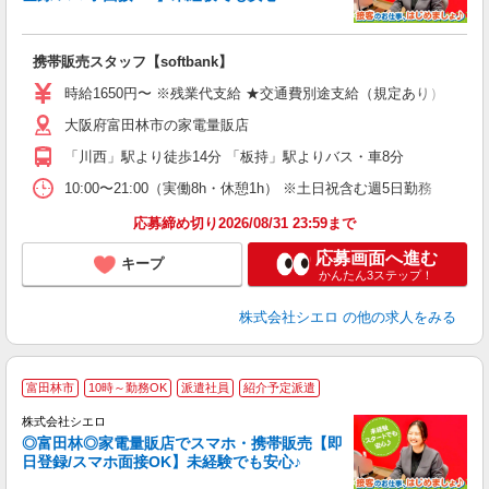
理
携帯販売スタッフ【softbank】
即
躍
時給1650円〜 ※残業代支給 ★交通費別途支給（規定あり） ゜+゜
ー
大阪府富田林市の家電量販店
自
「川西」駅より徒歩14分 「板持」駅よりバス・車8分
ど
10:00〜21:00（実働8h・休憩1h） ※土日祝含む週5日勤務
応募締め切り2026/08/31 23:59まで
応募画面へ進む
キープ
かんたん3ステップ！
株式会社シエロ
の他の求人をみる
★
富田林市
10時～勤務OK
派遣社員
紹介予定派遣
♪
株式会社シエロ
◎富田林◎家電量販店でスマホ・携帯販売【即
日登録/スマホ面接OK】未経験でも安心♪