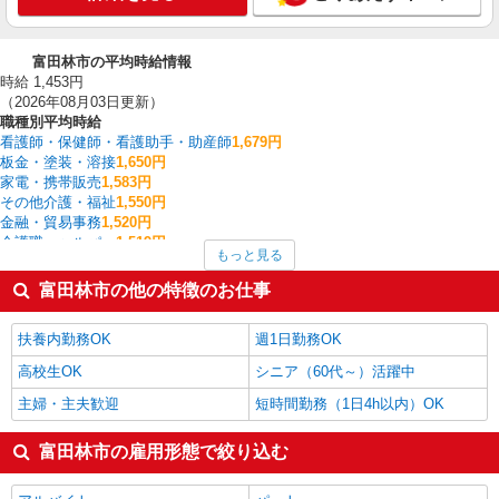
富田林市の平均時給情報
時給 1,453円
（2026年08月03日更新）
職種別平均時給
看護師・保健師・看護助手・助産師
1,679円
板金・塗装・溶接
1,650円
家電・携帯販売
1,583円
その他介護・福祉
1,550円
金融・貿易事務
1,520円
介護職・ヘルパー
1,519円
もっと見る
一般・営業事務
1,506円
経理・人事・労務・総務・法務
1,500円
富田林市の他の特徴のお仕事
医療事務・受付・クラーク
1,500円
クレーン・玉掛
1,425円
扶養内勤務OK
週1日勤務OK
富田林市の他の職種の平均時給を見る
高校生OK
シニア（60代～）活躍中
主婦・主夫歓迎
短時間勤務（1日4h以内）OK
富田林市の雇用形態で絞り込む