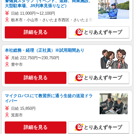
警備員スタッフ（イベント、道路、商業施設、
大型駐車場、JR列車見張りなど）
日給 11,000円〜12,100円
栃木市・小山市・さいたま市西区・さいたま市岩槻区・久喜市・蓮田
詳細を見る
とりあえずキープ
本社総務・経理（正社員）※試用期間あり
月給 222,750円〜230,750円
豊中市
詳細を見る
とりあえずキープ
マイクロバスにて教習所に通う生徒の送迎ドラ
イバー
日給 15,850円
箕面市
詳細を見る
とりあえずキープ