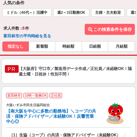
人気の条件
ミドル（40代～）活躍中
週2～3日勤務OK
主婦・主夫歓迎
週1
求人件数 :
8
件
この検索条件を保存
富田林市の平均時給を見る
指定なし
新着順
時給順
日給順
月給順
【大阪府】守口市／製造用データ作成／正社員／未経験OK！隔
PR
週土曜・日祝休！性別不問！
富田林市
10時～勤務OK
正社員
大阪いずみ市民生活協同組合
【南大阪を中心に多数の勤務地】＼コープの共
済・保険アドバイザー／未経験OK！反響営業
中心◎
数
［1］生協（コープ）の共済・保険アドバイザー（未経験OK） ［2］
入