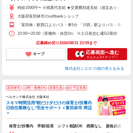
躍
ー
時給1500円〜 ※残業代支給 ★交通費別途支給（規定あり） ゜+゜
自
大阪府富田林市のsoftbankショップ
ど
「富田林」駅西口よりバス・車5分 「川西」駅よりバス・車8分
10:00〜20:00（実働8h・休憩1h） ※土日祝含む週5日勤務
応募締め切り2026/08/31 23:59まで
応募画面へ進む
キープ
かんたん3ステップ！
株式会社シエロ
の他の求人をみる
富田林市
10時～勤務OK
派遣社員
紹介予定派遣
迎
ベルサンテ株式会社 大阪本社
部
スキマ時間活用*朝だけ夕だけの保育士/扶養内
1
◎担任業務なし*完全サポート＜富田林市 周辺
ン
＞
す
入
保育士/扶養内 早朝/延長 シフト相談OK 残業なし 資格必須
り
主