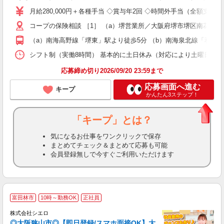
格
月給280,000円＋各種手当 ◇賞与年2回 ◇時間外手当（全額支給
ス
コープの保険相談 ［1］ （a）堺営業所／大阪府堺市堺区南花田口町2
務
O
（a）南海高野線「堺東」駅より徒歩5分 （b）南海泉北線「和泉中
シフト制（実働8時間） 基本的に土日休み（対応により土曜日・日曜日営業あり
援
応募締め切り2026/09/20 23:59まで
応募画面へ進む
キープ
かんたん3ステップ！
「キープ」とは？
気になるお仕事をワンクリックで保存
まとめてチェック＆まとめて応募も可能
会員登録無しで今すぐご利用いただけます
★
富田林市
10時～勤務OK
正社員
♪
株式会社シエロ
◎大阪狭山市◎【即日登録/スマホ面接OK】大