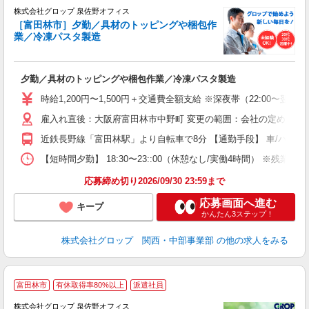
株式会社グロップ 泉佐野オフィス
［富田林市］夕勤／具材のトッピングや梱包作
業／冷凍パスタ製造
出
夕勤／具材のトッピングや梱包作業／冷凍パスタ製造
履
卒
時給1,200円〜1,500円＋交通費全額支給 ※深夜帯（22:00〜翌
O
雇入れ直後：大阪府富田林市中野町 変更の範囲：会社の定める就
食
休
近鉄長野線「富田林駅」より自転車で8分 【通勤手段】 車/バイク
り
【短時間夕勤】 18:30〜23::00（休憩なし/実働4時間） 
応募締め切り2026/09/30 23:59まで
応募画面へ進む
キープ
かんたん3ステップ！
株式会社グロップ 関西・中部事業部
の他の求人をみる
富田林市
有休取得率80%以上
派遣社員
株式会社グロップ 泉佐野オフィス