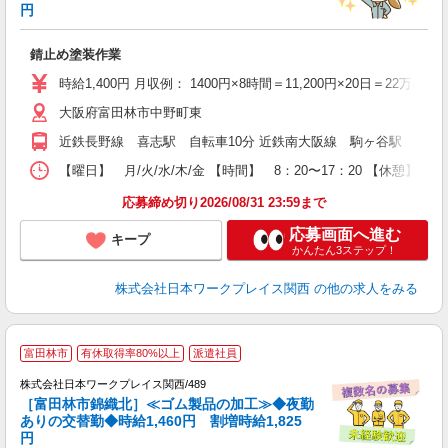
円
ー
代
錆止め塗装作業
1
ム
時給1,400円 月収例： 1400円×8時間＝11,200円×20日＝22万4
O
大阪府富田林市中野町東
満
近鉄長野線 喜志駅 自転車10分 近鉄南大阪線 駒ヶ谷駅 車10
【曜日】 月/火/水/木/金 【時間】 8：20〜17：20 【休憩】
応募締め切り2026/08/31 23:59まで
応募画面へ進む
キープ
かんたん3ステップ！
株式会社日本ワークプレイス関西
の他の求人をみる
【
富田林市
有休取得率80%以上
派遣社員
し
カ
株式会社日本ワークプレイス関西/489
［富田林市錦織北］≪ゴム製品の加工≫◆夜勤
り
ありの交替勤◆時給1,460円 割増時給1,825
入
円