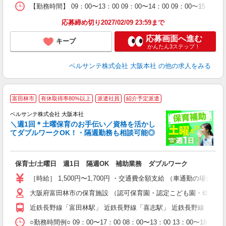
K
【勤務時間】 09：00〜13：00 09：00〜14：00 09
応募締め切り2027/02/09 23:59まで
応募画面へ進む
キープ
かんたん3ステップ！
ベルサンテ株式会社 大阪本社
の他の求人をみる
富田林市
有休取得率80%以上
派遣社員
紹介予定派遣
ベルサンテ株式会社 大阪本社
メ
＼週1回＊土曜保育のお手伝い／資格を活かし
てダブルワークOK！・隔週勤務も相談可能◎
入
保育士/土曜日 週1日 隔週OK 補助業務 ダブルワーク
活
～
［時給］ 1,500円〜1,700円 ・交通費全額支給 （車通勤の場
あ
大阪府富田林市の保育施設 （認可保育園・認定こども園・幼稚園
通
近鉄長野線「富田林駅」 近鉄長野線「喜志駅」 近鉄長野線「川
研
○勤務時間例○ 09：00〜17：00 08：00〜13：00 13