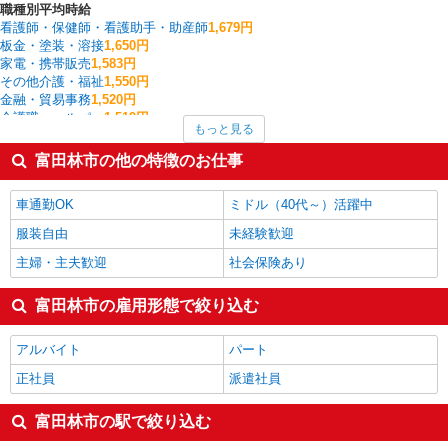
職種別平均時給
看護師・保健師・看護助手・助産師
1,679円
板金・塗装・溶接
1,650円
家電・携帯販売
1,583円
その他介護・福祉
1,550円
金融・貿易事務
1,520円
介護職・ヘルパー
1,519円
もっと見る
一般・営業事務
1,506円
経理・人事・労務・総務・法務
1,500円
富田林市の他の特徴のお仕事
医療事務・受付・クラーク
1,500円
クレーン・玉掛
1,425円
車通勤OK
ミドル（40代～）活躍中
富田林市の他の職種の平均時給を見る
服装自由
未経験歓迎
主婦・主夫歓迎
社会保険あり
富田林市の雇用形態で絞り込む
アルバイト
パート
正社員
派遣社員
富田林市の駅で絞り込む