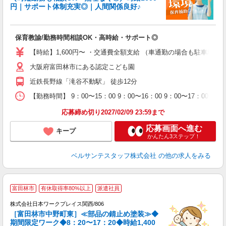
円｜サポート体制充実◎｜人間関係良好♪
達
保育教諭/勤務時間相談OK・高時給・サポート◎
入
卒
【時給】1,600円〜 ・交通費全額支給 （車通勤の場合も駐車場
ク
大阪府富田林市にある認定こども園
0
間
近鉄長野線「滝谷不動駅」 徒歩12分
O
有
【勤務時間】 9：00〜15：00 9：00〜16：00 9：00〜17：
り 
応募締め切り2027/02/09 23:59まで
応募画面へ進む
キープ
かんたん3ステップ！
ベルサンテスタッフ株式会社
の他の求人をみる
【
富田林市
有休取得率80%以上
派遣社員
作
株式会社日本ワークプレイス関西/806
ω
［富田林市中野町東］≪部品の錆止め塗装≫◆
入
期間限定ワーク◆8：20〜17：20◆時給1,400