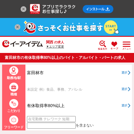
関西
の求人
▼エリア変更
富田林市の有休取得率80%以上のバイト・アルバイト・パートの求人
情報一覧
富田林市
選択
勤務地/駅
未設定
例）食品、事務、アパレル
選択
職種
有休取得率80%以上
選択
こだわり
を含まない
フリーワード