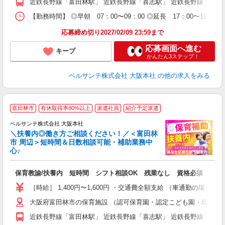
近鉄長野線「富田林駅」 近鉄長野線「喜志駅」 近鉄長野線「川
K
【勤務時間】 ◎早朝 07：00〜09：00 ◎延長 17：00〜
応募締め切り2027/02/09 23:59まで
応募画面へ進む
キープ
かんたん3ステップ！
ベルサンテ株式会社 大阪本社
の他の求人をみる
富田林市
有休取得率80%以上
派遣社員
紹介予定派遣
迎
ベルサンテ株式会社 大阪本社
部
＼扶養内◎働き方ご相談ください！／＜富田林
市 周辺＞短時間＆日数相談可能・補助業務中
心♪
い
保育教諭/扶養内 短時間 シフト相談OK 残業なし 資格必須
入
り
［時給］ 1,400円〜1,600円 ・交通費全額支給 （車通勤の場
主
大阪府富田林市の保育施設 （認可保育園・認定こども園・幼稚園
中
休
近鉄長野線「富田林駅」 近鉄長野線「喜志駅」 近鉄長野線「川
社