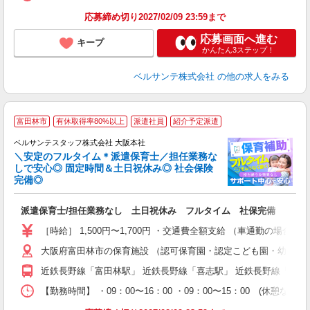
応募締め切り2027/02/09 23:59まで
応募画面へ進む
キープ
かんたん3ステップ！
ベルサンテ株式会社
の他の求人をみる
富田林市
有休取得率80%以上
派遣社員
紹介予定派遣
ベルサンテスタッフ株式会社 大阪本社
＼安定のフルタイム＊派遣保育士／担任業務な
しで安心◎ 固定時間＆土日祝休み◎ 社会保険
完備◎
1
派遣保育士/担任業務なし 土日祝休み フルタイム 社保完備
入
卒
［時給］ 1,500円〜1,700円 ・交通費全額支給 （車通勤の
ク
大阪府富田林市の保育施設 （認可保育園・認定こども園・幼稚園
0
フ
近鉄長野線「富田林駅」 近鉄長野線「喜志駅」 近鉄長野線「川
副
【勤務時間】 ・09：00〜16：00 ・09：00〜15：00
率