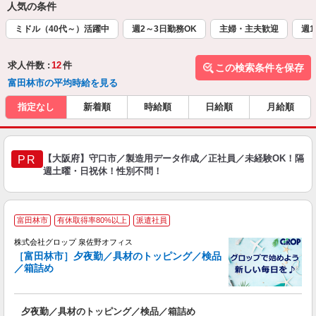
人気の条件
ミドル（40代～）活躍中
週2～3日勤務OK
主婦・主夫歓迎
週1
求人件数 :
12
件
この検索条件を保存
富田林市の平均時給を見る
指定なし
新着順
時給順
日給順
月給順
【大阪府】守口市／製造用データ作成／正社員／未経験OK！隔
PR
週土曜・日祝休！性別不問！
富田林市
有休取得率80%以上
派遣社員
株式会社グロップ 泉佐野オフィス
［富田林市］夕夜勤／具材のトッピング／検品
／箱詰め
出
夕夜勤／具材のトッピング／検品／箱詰め
履