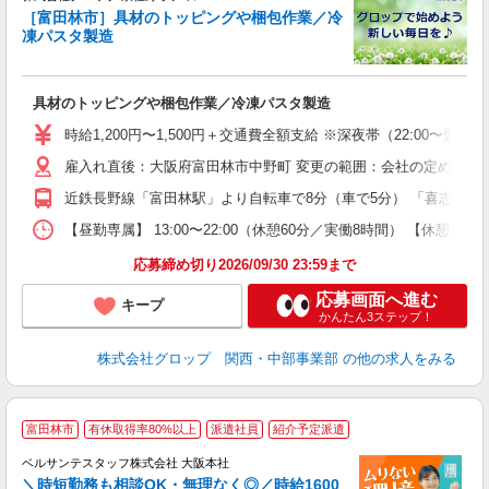
［富田林市］具材のトッピングや梱包作業／冷
凍パスタ製造
出
具材のトッピングや梱包作業／冷凍パスタ製造
履
卒
時給1,200円〜1,500円＋交通費全額支給 ※深夜帯（22:00〜翌
O
雇入れ直後：大阪府富田林市中野町 変更の範囲：会社の定める就
食
休
近鉄長野線「富田林駅」より自転車で8分（車で5分） 「喜志駅」よ
り
【昼勤専属】 13:00〜22:00（休憩60分／実働8時間） 【
応募締め切り2026/09/30 23:59まで
応募画面へ進む
キープ
かんたん3ステップ！
株式会社グロップ 関西・中部事業部
の他の求人をみる
富田林市
有休取得率80%以上
派遣社員
紹介予定派遣
ベルサンテスタッフ株式会社 大阪本社
＼時短勤務も相談OK・無理なく◎／時給1600