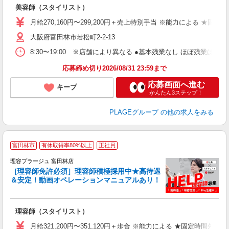
歩
美容師（スタイリスト）
入
資
月給270,160円〜299,200円＋売上特別手当 ※能力による ★
ブ
大阪府富田林市若松町2-2-13
自
ク
8:30〜19:00 ※店舗により異なる ●基本残業なし ほぼ残業
あ
応募締め切り2026/08/31 23:59まで
支
応募画面へ進む
キープ
かんたん3ステップ！
PLAGEグループ
の他の求人をみる
富田林市
有休取得率80%以上
正社員
理容プラージュ 富田林店
［理容師免許必須］理容師積極採用中★高待遇
＆安定！動画オペレーションマニュアルあり！
募
給
歩
理容師（スタイリスト）
入
資
月給321,200円〜351,120円＋歩合 ※能力による ★固定時間外