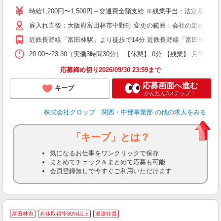
卒
時給1,200円〜1,500円＋交通費全額支給 ※残業手当：法定基準通
O
雇入れ直後：大阪府富田林市中野町 変更の範囲：会社の定める就
食
休
近鉄長野線「富田林駅」より徒歩で14分 近鉄長野線「富田林駅」よ
り
20:00〜23:30（実働3時間30分） 【休憩】 0分 【残業
応募締め切り2026/09/30 23:59まで
応募画面へ進む
キープ
かんたん3ステップ！
株式会社グロップ 関西・中部事業部
の他の求人をみる
「キープ」とは？
気になるお仕事をワンクリックで保存
まとめてチェック＆まとめて応募も可能
会員登録無しで今すぐご利用いただけます
富田林市
有休取得率80%以上
派遣社員