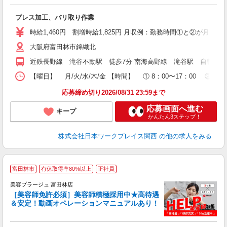
ー
プレス加工、バリ取り作業
代
1
時給1,460円 割増時給1,825円 月収例：勤務時間①と②が月に10日ずつ
ム
大阪府富田林市錦織北
O
満
近鉄長野線 滝谷不動駅 徒歩7分 南海高野線 滝谷駅 自転車10
【曜日】 月/火/水/木/金 【時間】 ① 8：00〜17：00 ② 
応募締め切り2026/08/31 23:59まで
応募画面へ進む
キープ
かんたん3ステップ！
株式会社日本ワークプレイス関西
の他の求人をみる
富田林市
有休取得率80%以上
正社員
美容プラージュ 富田林店
［美容師免許必須］美容師積極採用中★高待遇
＆安定！動画オペレーションマニュアルあり！
募
給