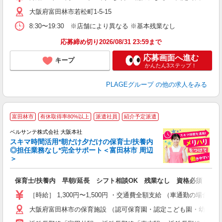
ブ
大阪府富田林市若松町1-5-15
自
ク
8:30〜19:30 ※店舗により異なる ※基本残業なし
あ
応募締め切り2026/08/31 23:59まで
支
応募画面へ進む
キープ
かんたん3ステップ！
PLAGEグループ
の他の求人をみる
富田林市
有休取得率80%以上
派遣社員
紹介予定派遣
迎
ベルサンテ株式会社 大阪本社
部
スキマ時間活用*朝だけ夕だけの保育士/扶養内
1
◎担任業務なし*完全サポート＜富田林市 周辺
ン
＞
す
入
保育士/扶養内 早朝/延長 シフト相談OK 残業なし 資格必須
り
主
［時給］ 1,300円〜1,500円 ・交通費全額支給 （車通勤の場
中
大阪府富田林市の保育施設 （認可保育園・認定こども園・幼稚園
休
社