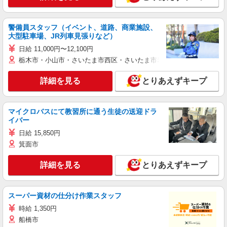
警備員スタッフ（イベント、道路、商業施設、
大型駐車場、JR列車見張りなど）
日給 11,000円〜12,100円
栃木市・小山市・さいたま市西区・さいたま市岩槻区・久喜市・蓮田
詳細を見る
とりあえずキープ
マイクロバスにて教習所に通う生徒の送迎ドラ
イバー
日給 15,850円
箕面市
詳細を見る
とりあえずキープ
スーパー資材の仕分け作業スタッフ
時給 1,350円
船橋市