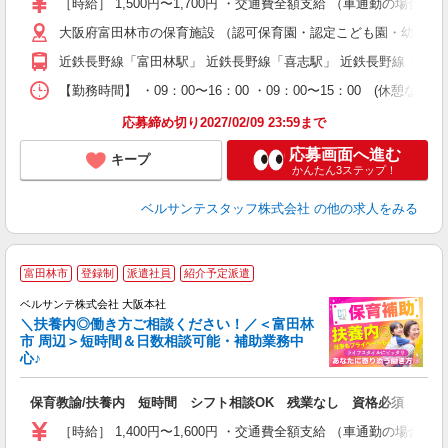
［時給］ 1,500円〜1,700円 ・交通費全額支給 （車通勤の
ク
大阪府富田林市の保育施設 （認可保育園・認定こども園・幼稚園
0
フ
近鉄長野線「富田林駅」 近鉄長野線「喜志駅」 近鉄長野線「川
副
【勤務時間】 ・09：00〜16：00 ・09：00〜15：00
率
応募締め切り2027/02/09 23:59まで
応募画面へ進む
キープ
かんたん3ステップ！
ベルサンテスタッフ株式会社
の他の求人をみる
富田林市
登録制
派遣社員
紹介予定派遣
迎
ベルサンテ株式会社 大阪本社
部
＼扶養内◎働き方ご相談ください！／＜富田林
市 周辺＞短時間＆日数相談可能・補助業務中
心♪
い
保育教諭/扶養内 短時間 シフト相談OK 残業なし 資格必須
入
り
［時給］ 1,400円〜1,600円 ・交通費全額支給 （車通勤の場
主