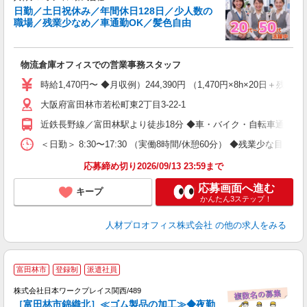
貸
日勤／土日祝休み／年間休日128日／少人数の
務
職場／残業少なめ／車通勤OK／髪色自由
に
P
即
物流倉庫オフィスでの営業事務スタッフ
格
K
時給1,470円〜 ◆月収例）244,390円 （1,470円×8h×20日＋
払
大阪府富田林市若松町東2丁目3-22-1
O
勤
近鉄長野線／富田林駅より徒歩18分 ◆車・バイク・自転車通勤OK
履
＜日勤＞ 8:30〜17:30 （実働8時間/休憩60分） ◆残業少な目（
応募締め切り2026/09/13 23:59まで
応募画面へ進む
キープ
かんたん3ステップ！
人材プロオフィス株式会社
の他の求人をみる
【
富田林市
登録制
派遣社員
し
カ
株式会社日本ワークプレイス関西/489
［富田林市錦織北］≪ゴム製品の加工≫◆夜勤