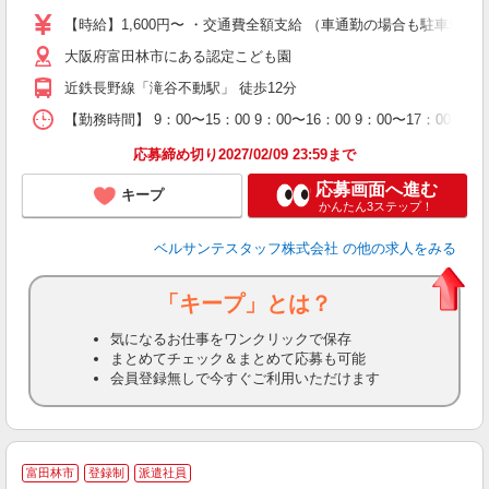
卒
【時給】1,600円〜 ・交通費全額支給 （車通勤の場合も駐車場
ク
大阪府富田林市にある認定こども園
0
間
近鉄長野線「滝谷不動駅」 徒歩12分
O
有
【勤務時間】 9：00〜15：00 9：00〜16：00 9：00〜17：
り 
応募締め切り2027/02/09 23:59まで
応募画面へ進む
キープ
かんたん3ステップ！
ベルサンテスタッフ株式会社
の他の求人をみる
「キープ」とは？
気になるお仕事をワンクリックで保存
まとめてチェック＆まとめて応募も可能
会員登録無しで今すぐご利用いただけます
【
富田林市
登録制
派遣社員
作