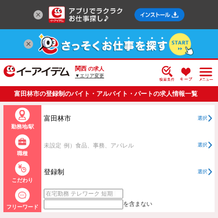
関西
の求人
▼エリア変更
富田林市の登録制のバイト・アルバイト・パートの求人情報一覧
富田林市
選択
勤務地/駅
未設定
例）食品、事務、アパレル
選択
職種
登録制
選択
こだわり
を含まない
フリーワード