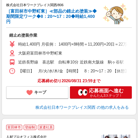
株式会社日本ワークプレイス関西/806
ω
［富田林市中野町東］≪部品の錆止め塗装≫◆
入
期間限定ワーク◆8：20〜17：20◆時給1,400
円
ー
代
錆止め塗装作業
1
ム
時給1,400円 月収例： 1400円×8時間＝11,200円×20日＝22万4
O
大阪府富田林市中野町東
満
近鉄長野線 喜志駅 自転車10分 近鉄南大阪線 駒ヶ谷駅 車10
【曜日】 月/火/水/木/金 【時間】 8：20〜17：20 【休憩】
応募締め切り2026/08/31 23:59まで
応募画面へ進む
キープ
かんたん3ステップ！
株式会社日本ワークプレイス関西
の他の求人をみる
＜
富田林市
登録制
派遣社員
人材プロオフィス株式会社