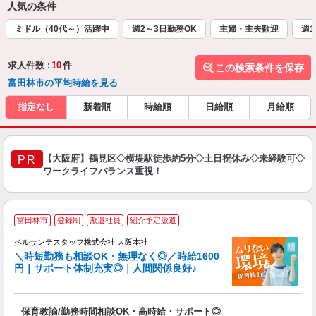
人気の条件
ミドル（40代～）活躍中
週2～3日勤務OK
主婦・主夫歓迎
週1
求人件数 :
10
件
この検索条件を保存
富田林市の平均時給を見る
指定なし
新着順
時給順
日給順
月給順
【大阪府】鶴見区◇横堤駅徒歩約5分◇土日祝休み◇未経験可◇
PR
ワークライフバランス重視！
富田林市
登録制
派遣社員
紹介予定派遣
ベルサンテスタッフ株式会社 大阪本社
＼時短勤務も相談OK・無理なく◎／時給1600
円｜サポート体制充実◎｜人間関係良好♪
達
保育教諭/勤務時間相談OK・高時給・サポート◎
入