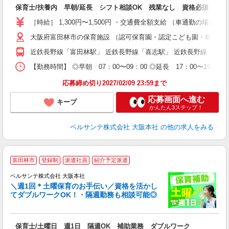
入
保育士/扶養内 早朝/延長 シフト相談OK 残業なし 資格必須
り
主
［時給］ 1,300円〜1,500円 ・交通費全額支給 （車通勤の場
中
大阪府富田林市の保育施設 （認可保育園・認定こども園・幼稚園
休
社
近鉄長野線「富田林駅」 近鉄長野線「喜志駅」 近鉄長野線「川
K
【勤務時間】 ◎早朝 07：00〜09：00 ◎延長 17：00〜
応募締め切り2027/02/09 23:59まで
応募画面へ進む
キープ
かんたん3ステップ！
ベルサンテ株式会社 大阪本社
の他の求人をみる
富田林市
登録制
派遣社員
紹介予定派遣
ベルサンテ株式会社 大阪本社
メ
＼週1回＊土曜保育のお手伝い／資格を活かし
てダブルワークOK！・隔週勤務も相談可能◎
入
保育士/土曜日 週1日 隔週OK 補助業務 ダブルワーク
活