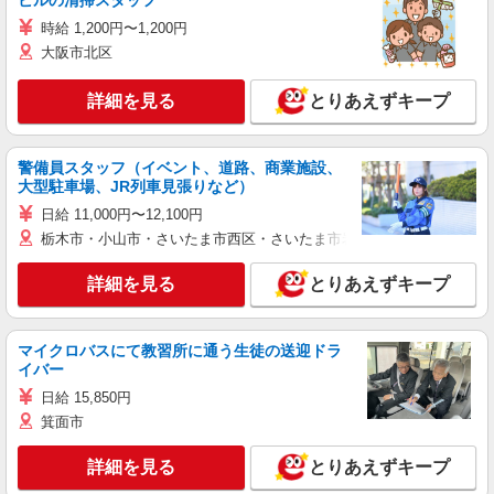
ビルの清掃スタッフ
時給 1,200円〜1,200円
大阪市北区
詳細を見る
とりあえずキープ
警備員スタッフ（イベント、道路、商業施設、
大型駐車場、JR列車見張りなど）
日給 11,000円〜12,100円
栃木市・小山市・さいたま市西区・さいたま市岩槻区・久喜市・蓮田
詳細を見る
とりあえずキープ
マイクロバスにて教習所に通う生徒の送迎ドラ
イバー
日給 15,850円
箕面市
詳細を見る
とりあえずキープ