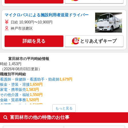
マイクロバスによる施設利用者送迎ドライバー
日給 10,900円〜10,900円
神戸市須磨区
詳細を見る
とりあえずキープ
富田林市の平均時給情報
時給 1,453円
（2026年08月03日更新）
職種別平均時給
看護師・保健師・看護助手・助産師
1,679円
板金・塗装・溶接
1,650円
家電・携帯販売
1,583円
その他介護・福祉
1,550円
金融・貿易事務
1,520円
介護職・ヘルパー
1,519円
もっと見る
一般・営業事務
1,506円
経理・人事・労務・総務・法務
1,500円
富田林市の他の特徴のお仕事
医療事務・受付・クラーク
1,500円
クレーン・玉掛
1,425円