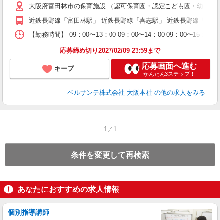
大阪府富田林市の保育施設 （認可保育園・認定こども園・幼稚園
中
休
近鉄長野線「富田林駅」 近鉄長野線「喜志駅」 近鉄長野線「川
社
K
【勤務時間】 09：00〜13：00 09：00〜14：00 09
応募締め切り2027/02/09 23:59まで
応募画面へ進む
キープ
かんたん3ステップ！
ベルサンテ株式会社 大阪本社
の他の求人をみる
1／1
条件を変更して再検索
あなたにおすすめの求人情報
個別指導講師