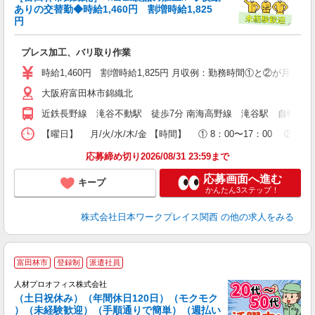
り
ありの交替勤◆時給1,460円 割増時給1,825
入
円
ー
プレス加工、バリ取り作業
代
1
時給1,460円 割増時給1,825円 月収例：勤務時間①と②が月に10日ずつ
ム
大阪府富田林市錦織北
O
満
近鉄長野線 滝谷不動駅 徒歩7分 南海高野線 滝谷駅 自転車10
【曜日】 月/火/水/木/金 【時間】 ① 8：00〜17：00 ② 
応募締め切り2026/08/31 23:59まで
応募画面へ進む
キープ
かんたん3ステップ！
株式会社日本ワークプレイス関西
の他の求人をみる
＜
富田林市
登録制
派遣社員
勤
人材プロオフィス株式会社
（土日祝休み）（年間休日120日）（モクモク
◎
）（未経験歓迎）（手順通りで簡単）（週払い