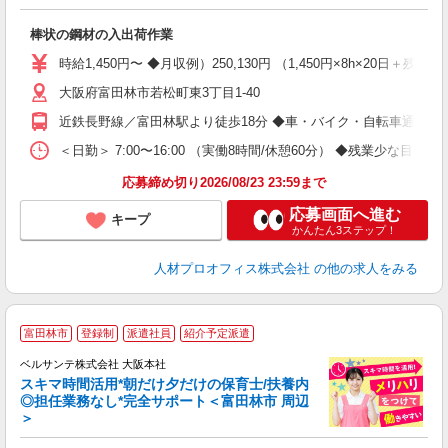
業
即
棒状の鋼材の入出荷作業
格
0
時給1,450円〜 ◆月収例）250,130円 （1,450円×8h×20日＋
歓
大阪府富田林市若松町東3丁目1-40
勤
会
近鉄長野線／富田林駅より徒歩18分 ◆車・バイク・自転車通勤OK
履
＜日勤＞ 7:00〜16:00 （実働8時間/休憩60分） ◆残業少な目（月
応募締め切り2026/08/23 23:59まで
応募画面へ進む
キープ
かんたん3ステップ！
人材プロオフィス株式会社
の他の求人をみる
富田林市
登録制
派遣社員
紹介予定派遣
迎
ベルサンテ株式会社 大阪本社
部
スキマ時間活用*朝だけ夕だけの保育士/扶養内
1
◎担任業務なし*完全サポート＜富田林市 周辺
ン
＞
す