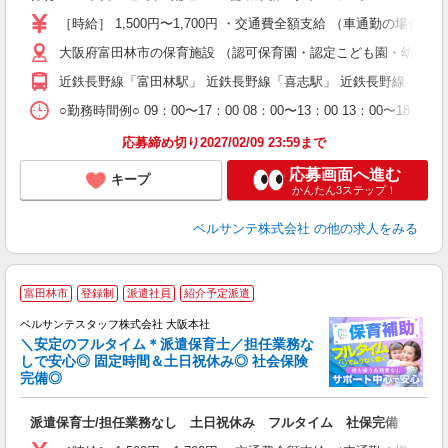
～
［時給］ 1,500円〜1,700円 ・交通費全額支給 （車通勤の場
あ
大阪府富田林市の保育施設 （認可保育園・認定こども園・幼稚園
通
近鉄長野線「富田林駅」 近鉄長野線「喜志駅」 近鉄長野線「川
研
○勤務時間例○ 09：00〜17：00 08：00〜13：00 13
応募締め切り2027/02/09 23:59まで
応募画面へ進む
キープ
かんたん3ステップ！
ベルサンテ株式会社
の他の求人をみる
富田林市
登録制
派遣社員
紹介予定派遣
ベルサンテスタッフ株式会社 大阪本社
＼安定のフルタイム＊派遣保育士／担任業務な
しで安心◎ 固定時間＆土日祝休み◎ 社会保険
完備◎
1
派遣保育士/担任業務なし 土日祝休み フルタイム 社保完備
入
卒