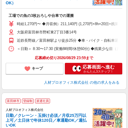
に
OK）
が
即
工場での魚の3枚おろしや台車での運搬
り
歓
時給1,270円〜 ◆月収例）211,140円 (1,270円×8h×20日+残業5
中
大阪府富田林市野町東2丁目3番14号
間
タ
近鉄長野線／富田林駅より徒歩25分 ◆車・バイク・自転車通勤OK
転
通
＜日勤＞ 8:30〜17:30 (実働8時間/休憩60分) ◆残業少な目（月5
応募締め切り2026/08/29 23:59まで
応募画面へ進む
キープ
かんたん3ステップ！
人材プロオフィス株式会社
の他の求人をみる
＜
富田林市
登録制
派遣社員
ラ
人材プロオフィス株式会社
日勤／クレーン・玉掛け必須／月収25万円以
上可／土日休で年休120日／車通勤OK／週払
S
いOK