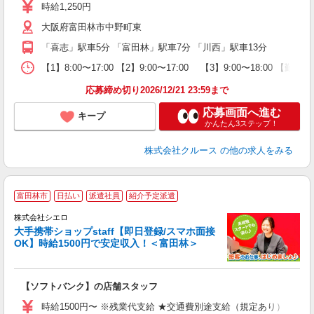
（
時給1,250円
中
大阪府富田林市中野町東
バ
険
「喜志」駅車5分 「富田林」駅車7分 「川西」駅車13分
【1】8:00〜17:00 【2】9:00〜17:00 【3】9:00〜18:00 
応募締め切り2026/12/21 23:59まで
応募画面へ進む
キープ
かんたん3ステップ！
株式会社クルース
の他の求人をみる
★
富田林市
日払い
派遣社員
紹介予定派遣
♪
株式会社シエロ
大手携帯ショップstaff【即日登録/スマホ面接
OK】時給1500円で安定収入！＜富田林＞
務
即
【ソフトバンク】の店舗スタッフ
躍
ー
時給1500円〜 ※残業代支給 ★交通費別途支給（規定あり） ゜+゜