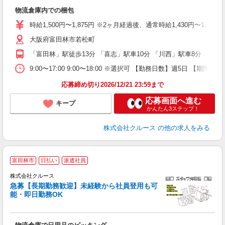
即
物流倉庫内での梱包
（
中
時給1,500円〜1,875円 ※2ヶ月経過後、通常時給1,430円〜1,78
バ
大阪府富田林市若松町
険
「富田林」駅徒歩13分 「喜志」駅車10分 「川西」駅車8分
9:00〜17:00 9:00〜18:00 ※選択可 【勤務日数】週5日 【期間】長
応募締め切り2026/12/21 23:59まで
応募画面へ進む
キープ
かんたん3ステップ！
株式会社クルース
の他の求人をみる
富田林市
日払い
派遣社員
ト
株式会社クルース
急募【長期勤務歓迎】未経験から社員登用も可
能・即日勤務OK
不
が