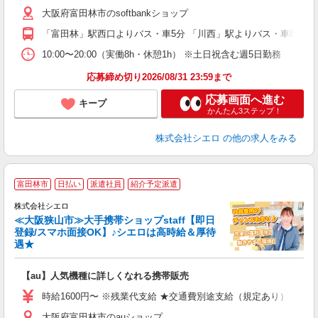
自
大阪府富田林市のsoftbankショップ
ど
「富田林」駅西口よりバス・車5分 「川西」駅よりバス・車8分
10:00〜20:00（実働8h・休憩1h） ※土日祝含む週5日勤務
応募締め切り2026/08/31 23:59まで
応募画面へ進む
キープ
かんたん3ステップ！
株式会社シエロ
の他の求人をみる
★
富田林市
日払い
派遣社員
紹介予定派遣
♪
株式会社シエロ
≪大阪狭山市≫大手携帯ショップstaff【即日
登録/スマホ面接OK】♪シエロは高時給＆厚待
遇★
い
即
【au】人気機種に詳しくなれる携帯販売
躍
ー
時給1600円〜 ※残業代支給 ★交通費別途支給（規定あり） ゜+゜
自
大阪府富田林市のauショップ