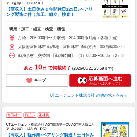
ア IJ佐備CL 《JYQZ1C》
【高収入】土日休み＆年間休日125日♪ベアリ
ング製造に伴う加工、組立、検査！
る
研磨・加工・組立・検査・梱包
入
場
月給：206,000円〜 月収例：304,000円(月給＋各種手当)
タ
大阪府富田林市 勤務地：富田林市 通勤方法：車/自転車/バイク 
休
場
勤務形態：交替制 【勤務時間】 （1）08:00〜16:35 （2）16:
通
り
10
あと
日
で掲載終了
(2026/08/21 23:59まで)
応募画面へ進む
キープ
かんたん3ステップ！
UTエージェント株式会社
の他の求人をみる
富田林市
日払い
正社員
UTエージェント株式会社 AGT関西第一CU AGT南大阪エリ
ア IJ佐備CL 《JALW1-DC》
【高収入】軽作業♪ベアリング製造！土日休み