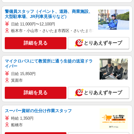
警備員スタッフ（イベント、道路、商業施設、
大型駐車場、JR列車見張りなど）
日給 11,000円〜12,100円
栃木市・小山市・さいたま市西区・さいたま市岩槻区・久喜市・蓮田
詳細を見る
とりあえずキープ
マイクロバスにて教習所に通う生徒の送迎ドラ
イバー
日給 15,850円
箕面市
詳細を見る
とりあえずキープ
スーパー資材の仕分け作業スタッフ
時給 1,350円
船橋市