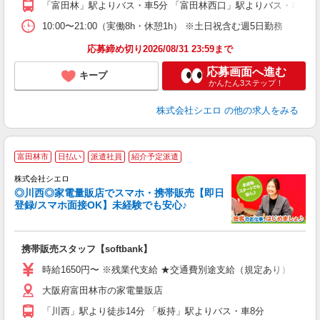
「富田林」駅よりバス・車5分 「富田林西口」駅よりバス・車5分
ど
10:00〜21:00（実働8h・休憩1h） ※土日祝含む週5日勤務
応募締め切り2026/08/31 23:59まで
応募画面へ進む
キープ
かんたん3ステップ！
株式会社シエロ
の他の求人をみる
★
富田林市
日払い
派遣社員
紹介予定派遣
♪
株式会社シエロ
◎川西◎家電量販店でスマホ・携帯販売【即日
登録/スマホ面接OK】未経験でも安心♪
理
携帯販売スタッフ【softbank】
即
躍
時給1650円〜 ※残業代支給 ★交通費別途支給（規定あり） ゜+゜
ー
大阪府富田林市の家電量販店
自
「川西」駅より徒歩14分 「板持」駅よりバス・車8分
ど