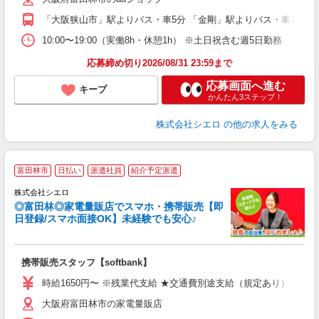
ど
「大阪狭山市」駅よりバス・車5分 「金剛」駅よりバス・車10分
10:00〜19:00（実働8h・休憩1h） ※土日祝含む週5日勤務
応募締め切り2026/08/31 23:59まで
応募画面へ進む
キープ
かんたん3ステップ！
株式会社シエロ
の他の求人をみる
★
富田林市
日払い
派遣社員
紹介予定派遣
♪
株式会社シエロ
◎富田林◎家電量販店でスマホ・携帯販売【即
日登録/スマホ面接OK】未経験でも安心♪
理
携帯販売スタッフ【softbank】
即
躍
時給1650円〜 ※残業代支給 ★交通費別途支給（規定あり） ゜+゜
ー
大阪府富田林市の家電量販店
自