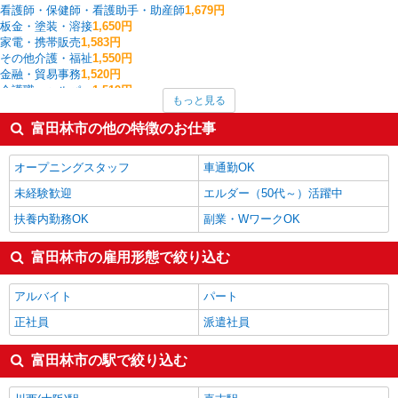
看護師・保健師・看護助手・助産師
1,679円
板金・塗装・溶接
1,650円
家電・携帯販売
1,583円
その他介護・福祉
1,550円
金融・貿易事務
1,520円
介護職・ヘルパー
1,519円
もっと見る
一般・営業事務
1,506円
経理・人事・労務・総務・法務
1,500円
富田林市の他の特徴のお仕事
医療事務・受付・クラーク
1,500円
クレーン・玉掛
1,425円
オープニングスタッフ
車通勤OK
富田林市の他の職種の平均時給を見る
未経験歓迎
エルダー（50代～）活躍中
扶養内勤務OK
副業・WワークOK
富田林市の雇用形態で絞り込む
アルバイト
パート
正社員
派遣社員
富田林市の駅で絞り込む