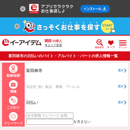
関西
の求人
▼エリア変更
富田林市の日払いのバイト・アルバイト・パートの求人情報一覧
富田林市
選択
勤務地/駅
未設定
例）食品、事務、アパレル
選択
職種
日払い
選択
こだわり
を含まない
フリーワード