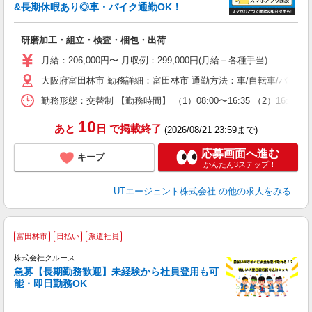
&長期休暇あり◎車・バイク通勤OK！
る
研磨加工・組立・検査・梱包・出荷
入
場
月給：206,000円〜 月収例：299,000円(月給＋各種手当)
タ
大阪府富田林市 勤務詳細：富田林市 通勤方法：車/自転車/バイク
休
場
勤務形態：交替制 【勤務時間】 （1）08:00〜16:35 （2）16
通
り
10
あと
日
で掲載終了
(2026/08/21 23:59まで)
応募画面へ進む
キープ
かんたん3ステップ！
UTエージェント株式会社
の他の求人をみる
【
富田林市
日払い
派遣社員
ゴ
境
株式会社クルース
急募【長期勤務歓迎】未経験から社員登用も可
能・即日勤務OK
請
フ