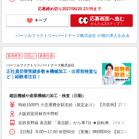
応募締め切り2027/06/20 23:59まで
応募画面へ進む
キープ
かんたん3ステップ！
パーソルファクトリーパートナーズ株式会社
の他の求人をみる
富田林市
日払い
派遣社員
☆
パーソルファクトリーパートナーズ株式会社
ク
正社員切替実績多数★機械加工・出荷前検査な
ど｜経験者注目！
大
建設機械や産業機械の加工・検査（日勤）
ー
時給1500円 ※交通費全額支給（規定あり） 【月収例】27.0万円（
い
大阪府富田林市中野町
近鉄長野線 喜志駅 「喜志駅」から車7分 ★自転車、バイク、マイ
【日勤】 8:00〜17:00 休憩60分 ［実働］8時間00分 【就労期間