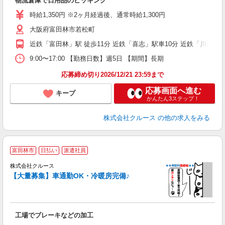
物流倉庫で日用品のピッキング
即
（
時給1,350円 ※2ヶ月経過後、通常時給1,300円
分
大阪府富田林市若松町
費
近鉄「富田林」駅 徒歩11分 近鉄「喜志」駅車10分 近鉄「川西」
9:00〜17:00 【勤務日数】週5日 【期間】長期
応募締め切り2026/12/21 23:59まで
応募画面へ進む
キープ
かんたん3ステップ！
株式会社クルース
の他の求人をみる
富田林市
日払い
派遣社員
1
株式会社クルース
【大量募集】車通勤OK・冷暖房完備♪
す
工場でブレーキなどの加工
即