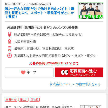
株式会社バイトレ（ADM811226GT07）
週1〜好きな時間だけで働ける自由バイト！単
発も長期もOK。スポット・単発案件がとにか
も
く豊富！
気
未経験9割！説明通りにやるだけのシンプル軽作業
即
活
時給1357円〜時給1500円（就業先により異なる）
（
大阪府富田林市
短
K
最寄駅：富田林駅、富田林西口駅、喜志駅
日
髪
週1日以上/お好きな時間で勤務◎ 朝ダケ・昼ダケ・夜ダケ・夜勤など、 ご自
応募締め切り2026/08/31 23:59まで
応募画面へ進む
キープ
かんたん3ステップ！
株式会社バイトレ
の他の求人をみる
富田林市
日払い
正社員
UTエージェント株式会社 AGT関西第一CU AGT南大阪エリ