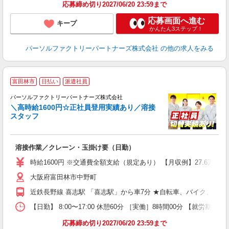
応募締め切り2027/06/20 23:59まで
応募画面へ進む
キープ
かんたん3ステップ！
パーソルファクトリーパートナーズ株式会社
の他の求人をみる
富田林市
日払い
派遣社員
で
パーソルファクトリーパートナーズ株式会社
K
＼高時給1600円☆正社員登用実績あり／溶接
スタッフ
す
溶接作業／クレーン・玉掛け要（日勤）
ミ
時給1600円 ※交通費全額支給（規定あり） 【月収例】27.6万円（
通
大阪府富田林市中野町
近鉄長野線 喜志駅 「喜志駅」から車7分 ★自転車、バイク、マイ
【日勤】 8:00〜17:00 休憩60分 ［実働］8時間00分 【就労期間
応募締め切り2027/06/20 23:59まで