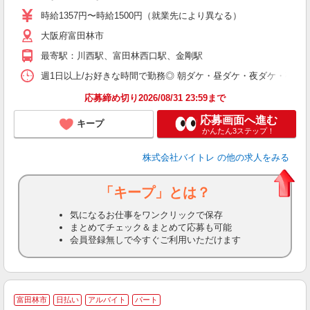
活
時給1357円〜時給1500円（就業先により異なる）
（
大阪府富田林市
短
K
最寄駅：川西駅、富田林西口駅、金剛駅
日
髪
週1日以上/お好きな時間で勤務◎ 朝ダケ・昼ダケ・夜ダケ・夜勤など、 ご自
応募締め切り2026/08/31 23:59まで
応募画面へ進む
キープ
かんたん3ステップ！
株式会社バイトレ
の他の求人をみる
「キープ」とは？
気になるお仕事をワンクリックで保存
まとめてチェック＆まとめて応募も可能
会員登録無しで今すぐご利用いただけます
富田林市
日払い
アルバイト
パート