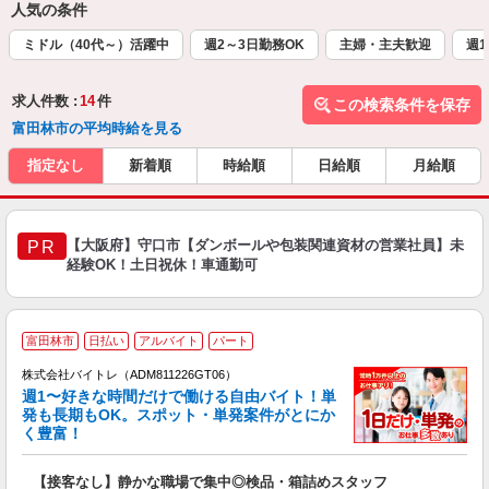
人気の条件
ミドル（40代～）活躍中
週2～3日勤務OK
主婦・主夫歓迎
週1
求人件数 :
14
件
この検索条件を保存
富田林市の平均時給を見る
指定なし
新着順
時給順
日給順
月給順
【大阪府】守口市【ダンボールや包装関連資材の営業社員】未
PR
経験OK！土日祝休！車通勤可
富田林市
日払い
アルバイト
パート
株式会社バイトレ（ADM811226GT06）
週1〜好きな時間だけで働ける自由バイト！単
発も長期もOK。スポット・単発案件がとにか
も
く豊富！
気
【接客なし】静かな職場で集中◎検品・箱詰めスタッフ
即