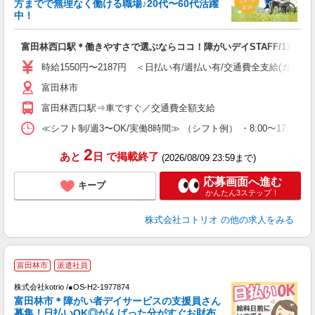
方までで無理なく働ける職場♪20代〜60代活躍
活
中！
ル
自
富田林西口駅＊働きやすさで選ぶならココ！障がいデイSTAFF/17時定
役
時給1550円〜2187円 ＜日払い有/週払い有/交通費全支給(ガソリ
富田林市
富田林西口駅⇒車ですぐ／交通費全額支給
≪シフト制/週3〜OK/実働8時間≫ （シフト例） ・8:00〜17:00
2
あと
日
で掲載終了
(2026/08/09 23:59まで)
応募画面へ進む
キープ
かんたん3ステップ！
株式会社コトリオ
の他の求人をみる
富田林市
派遣社員
可
株式会社kotrio /●OS-H2-1977874
女
富田林市＊障がい者デイサービスの支援員さん
ド
募集！日払いOK◎がんばった分がすぐお財布