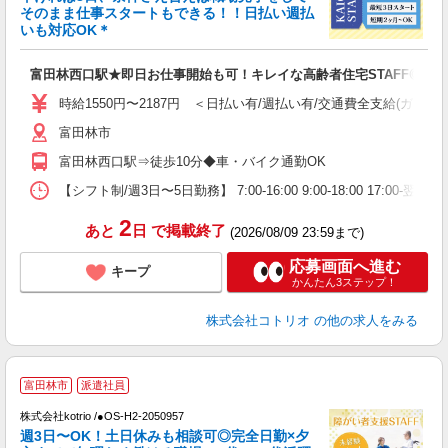
女
そのまま仕事スタートもできる！！日払い週払
ド
いも対応OK＊
活
ル
富田林西口駅★即日お仕事開始も可！キレイな高齢者住宅STAFF◎
自
時給1550円〜2187円 ＜日払い有/週払い有/交通費全支給(ガソリ
役
富田林市
富田林西口駅⇒徒歩10分◆車・バイク通勤OK
【シフト制/週3日〜5日勤務】 7:00-16:00 9:00-18:00 17:00
2
あと
日
で掲載終了
(2026/08/09 23:59まで)
応募画面へ進む
キープ
かんたん3ステップ！
株式会社コトリオ
の他の求人をみる
富田林市
派遣社員
は
株式会社kotrio /●OS-H2-2050957
女
週3日〜OK！土日休みも相談可◎完全日勤×夕
ド