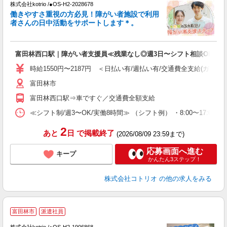
株式会社kotrio /●OS-H2-2028678
女
働きやすさ重視の方必見！障がい者施設で利用
ド
者さんの日中活動をサポートします＊。
活
ル
自
富田林西口駅｜障がい者支援員≪残業なし◎週3日〜シフト相談OK！≫
役
時給1550円〜2187円 ＜日払い有/週払い有/交通費全支給(ガソリ
富田林市
富田林西口駅⇒車ですぐ／交通費全額支給
≪シフト制/週3〜OK/実働8時間≫ （シフト例） ・8:00〜17:00 ・
2
あと
日
で掲載終了
(2026/08/09 23:59まで)
応募画面へ進む
キープ
かんたん3ステップ！
株式会社コトリオ
の他の求人をみる
富田林市
派遣社員