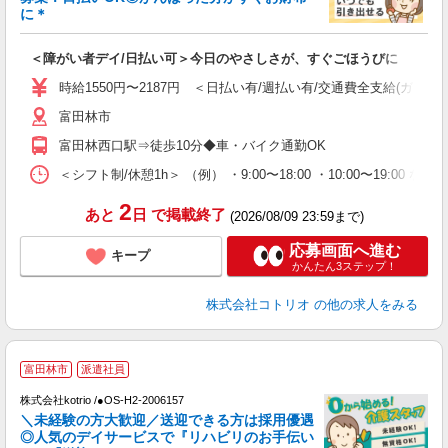
活
に＊
ル
自
＜障がい者デイ/日払い可＞今日のやさしさが、すぐごほうびに
役
時給1550円〜2187円 ＜日払い有/週払い有/交通費全支給(ガソリ
富田林市
富田林西口駅⇒徒歩10分◆車・バイク通勤OK
＜シフト制/休憩1h＞ （例） ・9:00〜18:00 ・10:00〜19:00 な
2
あと
日
で掲載終了
(2026/08/09 23:59まで)
応募画面へ進む
キープ
かんたん3ステップ！
株式会社コトリオ
の他の求人をみる
富田林市
派遣社員
♪
株式会社kotrio /●OS-H2-2006157
＼未経験の方大歓迎／送迎できる方は採用優遇
女
◎人気のデイサービスで『リハビリのお手伝い