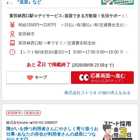
ド
』、『送迎』など
活
ル
富田林西口駅☆デイサービス♪送迎できる方歓迎！生活サポートなど
自
時給1550円〜2187円 ＜日払い有/週払い有/交通費全支給(ガソリ
役
富田林市
富田林西口駅⇒車ですぐ／交通費全額支給
【シフト制/休憩1h/週3日〜】 8:00〜17:00 9:00〜18:00 等 ※残業
2
あと
日
で掲載終了
(2026/08/09 23:59まで)
応募画面へ進む
キープ
かんたん3ステップ！
株式会社コトリオ
の他の求人をみる
富田林市
派遣社員
ヶ
株式会社kotrio /●OS-H2-2068937
女
障がいを持つ利用者さんにやさしく寄り添うお
ド
仕事♪あなたの存在が利用者さんの成長につな
活
がります◎