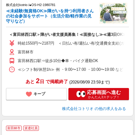
株式会社kotrio /●OS-H2-1980781
女
≪未経験/無資格OK≫障がいを持つ利用者さん
ド
の社会参加をサポート（生活介助/軽作業の見
活
守りなど）
ル
自
＜富田林西口駅＞障がい者支援員募集！≪面接なし≫≪週3日OK≫
役
時給1550円〜2187円 ＜日払い有/週払い有/交通費全支給(ガソリ
富田林市
富田林西口駅⇒徒歩10分◆車・バイク通勤OK
≪シフト制/休憩1h≫ 例 ・9:00〜17:00 ・10:00〜19:00 など 
2
あと
日
で掲載終了
(2026/08/09 23:59まで)
応募画面へ進む
キープ
かんたん3ステップ！
株式会社コトリオ
の他の求人をみる
富田林市
派遣社員