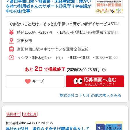
＜富田林西口駅＞無資格・未経験歓迎！障がい
ド
を持つ利用者さんのサポート◎見守りや会話が
活
中心のお仕事♪
ル
自
できないことだけ、そっとお手伝い＊障がい者デイサービスSTAFF
役
時給1550円〜2187円 ＜日払い有/週払い有/交通費全支給(ガソリ
富田林市
富田林西口駅⇒車ですぐ／交通費全額支給
＜シフト制/休憩1h＞ （例） ・9:00〜18:00 ・10:00〜19:00 な
2
あと
日
で掲載終了
(2026/08/09 23:59まで)
応募画面へ進む
キープ
かんたん3ステップ！
株式会社コトリオ
の他の求人をみる
・
富田林市
派遣社員
中
月
株式会社kotrio /●OS-H2-2069127
早ければ3日、条件さえ合えば職場見学をして