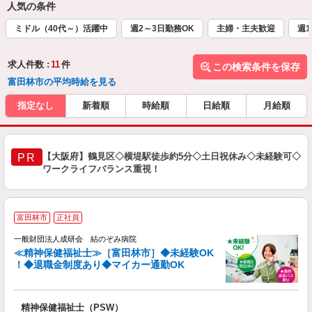
人気の条件
ミドル（40代～）活躍中
週2～3日勤務OK
主婦・主夫歓迎
週1
求人件数 :
11
件
この検索条件を保存
富田林市の平均時給を見る
指定なし
新着順
時給順
日給順
月給順
【大阪府】鶴見区◇横堤駅徒歩約5分◇土日祝休み◇未経験可◇
PR
ワークライフバランス重視！
富田林市
正社員
一般財団法人成研会 結のぞみ病院
≪精神保健福祉士≫［富田林市］◆未経験OK
！◆退職金制度あり◆マイカー通勤OK
ッ
精神保健福祉士（PSW）