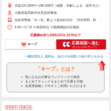
ト
月給225,500円〜280,000円（経験・年齢による。諸手当含む） 
大阪府富田林市伏見堂95番地
ィ
近鉄長野線「汐ノ宮」駅より徒歩約15分 「河内長野」駅「汐ノ宮
8:45〜17:15 ※休憩45分 ※勤務開始日応相談
応募締め切り2026/12/31 23:59まで
応募画面へ進む
キープ
かんたん3ステップ！
一般財団法人 成研会 結のぞみ病院
の他の求人をみる
「キープ」とは？
気になるお仕事をワンクリックで保存
まとめてチェック＆まとめて応募も可能
会員登録無しで今すぐご利用いただけます
富田林市
派遣社員
仕