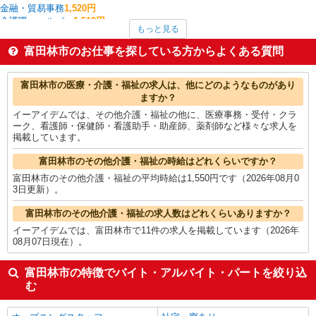
金融・貿易事務
1,520円
介護職・ヘルパー
1,519円
もっと見る
一般・営業事務
1,506円
経理・人事・労務・総務・法務
1,500円
富田林市のお仕事を探している方からよくある質問
医療事務・受付・クラーク
1,500円
クレーン・玉掛
1,425円
富田林市の他の職種の平均時給を見る
富田林市の医療・介護・福祉の求人は、他にどのようなものがあり
ますか？
イーアイデムでは、その他介護・福祉の他に、医療事務・受付・クラ
ーク、看護師・保健師・看護助手・助産師、薬剤師など様々な求人を
掲載しています。
富田林市のその他介護・福祉の時給はどれくらいですか？
富田林市のその他介護・福祉の平均時給は1,550円です（2026年08月0
3日更新）。
富田林市のその他介護・福祉の求人数はどれくらいありますか？
イーアイデムでは、富田林市で11件の求人を掲載しています（2026年
08月07日現在）。
富田林市の特徴でバイト・アルバイト・パートを絞り込
む