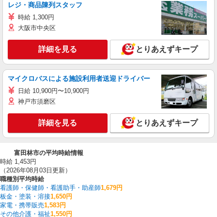
レジ・商品陳列スタッフ
時給 1,300円
大阪市中央区
詳細を見る
とりあえずキープ
マイクロバスによる施設利用者送迎ドライバー
日給 10,900円〜10,900円
神戸市須磨区
詳細を見る
とりあえずキープ
富田林市の平均時給情報
時給 1,453円
（2026年08月03日更新）
職種別平均時給
看護師・保健師・看護助手・助産師
1,679円
板金・塗装・溶接
1,650円
家電・携帯販売
1,583円
その他介護・福祉
1,550円