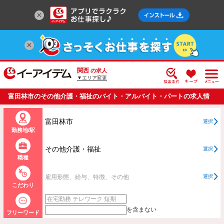
関西
の求人
▼エリア変更
富田林市のその他介護・福祉のバイト・アルバイト・パートの求人情
報一覧
富田林市
選択
勤務地/駅
その他介護・福祉
選択
職種
雇用形態、給与、特徴、その他
選択
こだわり
を含まない
フリーワード