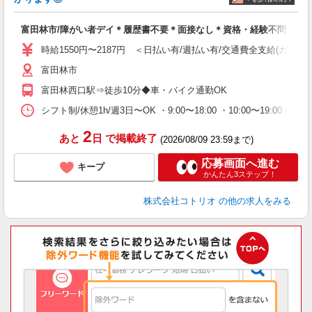
ル
自
富田林市/障がい者デイ＊履歴書不要＊面接なし＊資格・経験不問！
役
時給1550円〜2187円 ＜日払い有/週払い有/交通費全支給(ガソリ
富田林市
富田林西口駅⇒徒歩10分◆車・バイク通勤OK
シフト制/休憩1h/週3日〜OK ・9:00〜18:00 ・10:00〜19:00 な
2
あと
日
で掲載終了
(2026/08/09 23:59まで)
応募画面へ進む
キープ
かんたん3ステップ！
株式会社コトリオ
の他の求人をみる