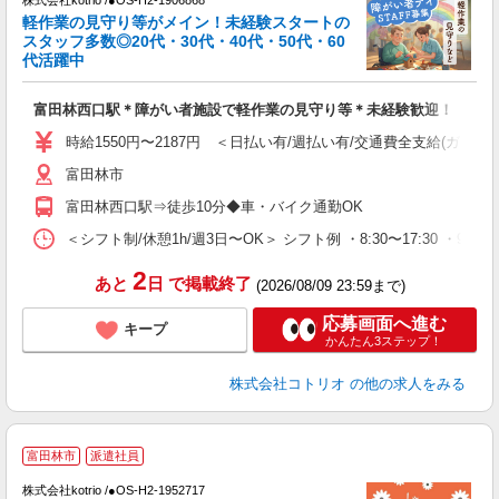
株式会社kotrio /●OS-H2-1906868
女
軽作業の見守り等がメイン！未経験スタートの
ド
スタッフ多数◎20代・30代・40代・50代・60
活
代活躍中
ル
自
富田林西口駅＊障がい者施設で軽作業の見守り等＊未経験歓迎！
役
時給1550円〜2187円 ＜日払い有/週払い有/交通費全支給(ガソリ
富田林市
富田林西口駅⇒徒歩10分◆車・バイク通勤OK
＜シフト制/休憩1h/週3日〜OK＞ シフト例 ・8:30〜17:30 ・9:30
2
あと
日
で掲載終了
(2026/08/09 23:59まで)
応募画面へ進む
キープ
かんたん3ステップ！
株式会社コトリオ
の他の求人をみる
富田林市
派遣社員
お
株式会社kotrio /●OS-H2-1952717