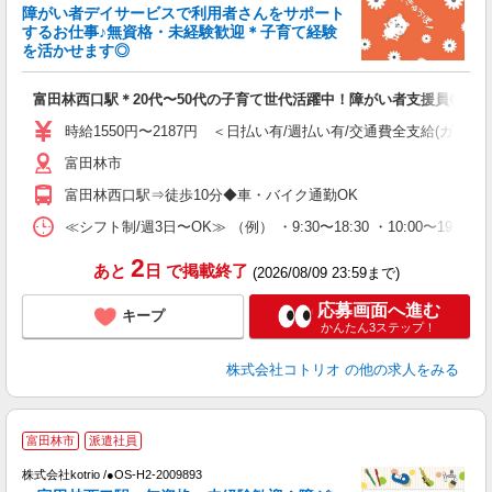
女
障がい者デイサービスで利用者さんをサポート
ド
するお仕事♪無資格・未経験歓迎＊子育て経験
活
を活かせます◎
ル
自
富田林西口駅＊20代〜50代の子育て世代活躍中！障がい者支援員◎
役
時給1550円〜2187円 ＜日払い有/週払い有/交通費全支給(ガソリ
富田林市
富田林西口駅⇒徒歩10分◆車・バイク通勤OK
≪シフト制/週3日〜OK≫ （例） ・9:30〜18:30 ・10:00〜19:00
2
あと
日
で掲載終了
(2026/08/09 23:59まで)
応募画面へ進む
キープ
かんたん3ステップ！
株式会社コトリオ
の他の求人をみる
応
富田林市
派遣社員
代
株式会社kotrio /●OS-H2-2009893
女