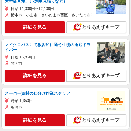
大型駐車場、JR列車見張りなど）
日給 11,000円〜12,100円
栃木市・小山市・さいたま市西区・さいたま市岩槻区・久喜市・蓮田
詳細を見る
とりあえずキープ
マイクロバスにて教習所に通う生徒の送迎ドラ
イバー
日給 15,850円
箕面市
詳細を見る
とりあえずキープ
スーパー資材の仕分け作業スタッフ
時給 1,350円
船橋市
詳細を見る
とりあえずキープ