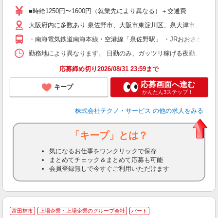
ア
■時給1250円〜1600円（就業先により異なる）＋交通費
の
大阪府内に多数あり 泉佐野市、大阪市東淀川区、泉大津市、大阪
・南海電気鉄道南海本線・空港線「泉佐野駅」 ・JRおおさか東線「
勤務地により異なります。 日勤のみ、ガッツリ稼げる夜勤、シフトによる交
応募締め切り2026/08/31 23:59まで
応募画面へ進む
キープ
かんたん3ステップ！
株式会社テクノ・サービス
の他の求人をみる
「キープ」とは？
気になるお仕事をワンクリックで保存
まとめてチェック＆まとめて応募も可能
会員登録無しで今すぐご利用いただけます
富田林市
上場企業・上場企業のグループ会社
パート