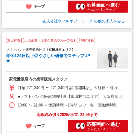
応募画面へ進む
キープ
かんたん3ステップ！
株式会社ウィルオブ・ワーク
の他の求人をみる
富田林市
上場企業・上場企業のグループ会社
契約社員
ソフトバンク販売契約社員【富田林市エリア】
年休124日以上◎やさしい研修でステップUP
で
★
ボ
ン
家電量販店内の携帯販売スタッフ
月給 271,340円 〜 271,340円 試用期間なし ※経験・能力による 
■ソフトバンク販売契約社員【富田林市エリア】 大阪府富田林市
10:00 〜 21:00 ＜休憩時間＞1時間 シフト制（実働8時間） 
応募締め切り2026/08/31 23:59まで
応募画面へ進む
キープ
かんたん3ステップ！