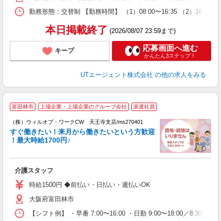
場
勤務形態：交替制 【勤務時間】 （1）08:00〜16:35 （2）16
通
り
本日掲載終了
(2026/08/07 23:59まで)
応募画面へ進む
キープ
かんたん3ステップ！
UTエージェント株式会社
の他の求人をみる
＼
富田林市
上場企業・上場企業のグループ会社
派遣社員
い
（株）ウィルオブ・ワークCW 天王寺支店/ms270401
試
すぐ働きたい！来月から働きたいという方歓迎
働
！最大時給1700円♪
入
場
第
介護スタッフ
ミ
～
時給1500円 ◆前払い・日払い・週払いOK
務
大阪府富田林市
煙
社
【シフト例】 ・早番 7:00〜16:00 ・日勤 9:00〜18:00／8: