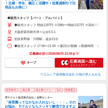
！主婦・学生、幅広く活躍中！従業員割引で日
用品もお得に！
プ
◆販売スタッフ【パート・アルバイト】
ボ
内
◆販売スタッフ 時給1297円 ※20時〜/時給1327円 ※高校卒業
費
大阪府富田林市津々山台5-5-1
近鉄長野線「川西駅」徒歩21分
◆販売スタッフ 17:00〜21:00 ☆週2日の勤務 ☆勤務時間・曜
応募締め切り2026/08/25 23:59まで
応募画面へ進む
キープ
かんたん3ステップ！
ウエルシア薬局株式会社
の他の求人をみる
富田林市
上場企業・上場企業のグループ会社
業務委託
堺ヤクルト販売株式会社／金剛センター
「保育園ってなかなか入れないし・・・」その
お悩み、ヤクルトならスッキリ解消できますよ