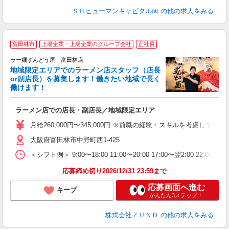
ＳＢヒューマンキャピタル㈱
の他の求人をみる
富田林市
上場企業・上場企業のグループ会社
正社員
ラー麺ずんどう屋 富田林店
地域限定エリアでのラーメン店スタッフ（店長
間
or副店長）を募集します！働きたい地域で長く
働けます！
ン
ラーメン店での店長・副店長／地域限定エリア
入
ク
月給260,000円〜345,000円 ※前職の経験・スキルを考慮し
ネ
大阪府富田林市中野町西1-425
場
＜シフト例＞ 9:00〜18:00 11:00〜20:00 17:00〜翌2:00 22:0
テ
応募締め切り2026/12/31 23:59まで
応募画面へ進む
キープ
かんたん3ステップ！
株式会社ＺＵＮＤ
の他の求人をみる