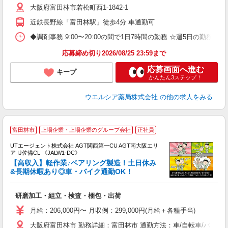
大阪府富田林市若松町西1-1842-1
近鉄長野線「富田林駅」徒歩4分 車通勤可
◆調剤事務 9:00〜20:00の間で1日7時間の勤務 ☆週5日の勤務
応募締め切り2026/08/25 23:59まで
応募画面へ進む
キープ
かんたん3ステップ！
ウエルシア薬局株式会社
の他の求人をみる
富田林市
上場企業・上場企業のグループ会社
正社員
UTエージェント株式会社 AGT関西第一CU AGT南大阪エリ
ア IJ佐備CL 《JALW1-DC》
【高収入】軽作業♪ベアリング製造！土日休み
&長期休暇あり◎車・バイク通勤OK！
る
研磨加工・組立・検査・梱包・出荷
入
場
月給：206,000円〜 月収例：299,000円(月給＋各種手当)
タ
大阪府富田林市 勤務詳細：富田林市 通勤方法：車/自転車/バイク
休