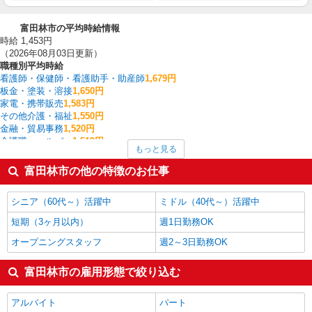
富田林市の平均時給情報
時給 1,453円
（2026年08月03日更新）
職種別平均時給
看護師・保健師・看護助手・助産師
1,679円
板金・塗装・溶接
1,650円
家電・携帯販売
1,583円
その他介護・福祉
1,550円
金融・貿易事務
1,520円
介護職・ヘルパー
1,519円
もっと見る
一般・営業事務
1,506円
経理・人事・労務・総務・法務
1,500円
富田林市の他の特徴のお仕事
医療事務・受付・クラーク
1,500円
クレーン・玉掛
1,425円
シニア（60代～）活躍中
ミドル（40代～）活躍中
富田林市の他の職種の平均時給を見る
短期（3ヶ月以内）
週1日勤務OK
オープニングスタッフ
週2～3日勤務OK
富田林市の雇用形態で絞り込む
アルバイト
パート