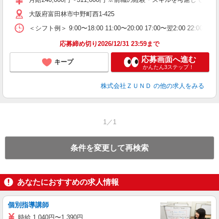
髪
大阪府富田林市中野町西1-425
会
＜シフト例＞ 9:00〜18:00 11:00〜20:00 17:00〜翌2:00 22:0
社
応募締め切り2026/12/31 23:59まで
応募画面へ進む
キープ
かんたん3ステップ！
株式会社ＺＵＮＤ
の他の求人をみる
1／1
条件を変更して再検索
あなたにおすすめの求人情報
個別指導講師
時給 1,040円〜1,390円