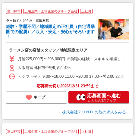
富田林市
上場企業・上場企業のグループ会社
正社員
ラー麺ずんどう屋 富田林店
経験・学歴不問／地域限定の正社員（自宅通勤
圏での配属）／収入・安定・安心がそろいます
！
舗
ラーメン店の店舗スタッフ／地域限定エリア
入
不
月給225,000円〜296,000円 ※前職の経験・スキルを考慮し
髪
大阪府富田林市中野町西1-425
会
＜シフト例＞ 9:00〜18:00 11:00〜20:00 17:00〜翌2:00 22:0
社
応募締め切り2026/12/31 23:59まで
応募画面へ進む
キープ
かんたん3ステップ！
株式会社ＺＵＮＤ
の他の求人をみる
富田林市
上場企業・上場企業のグループ会社
正社員