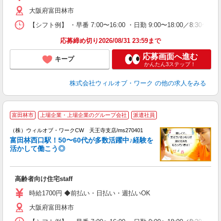
～
大阪府富田林市
退
業
【シフト例】 ・早番 7:00〜16:00 ・日勤 9:00〜18:00／8:
り
応募締め切り2026/08/31 23:59まで
応募画面へ進む
キープ
かんたん3ステップ！
株式会社ウィルオブ・ワーク
の他の求人をみる
富田林市
上場企業・上場企業のグループ会社
派遣社員
（株）ウィルオブ・ワークCW 天王寺支店/ms270401
富田林西口駅！50〜60代が多数活躍中♪経験を
が
活かして働こう◎
入
場
第
高齢者向け住宅staff
ミ
～
時給1700円 ◆前払い・日払い・週払いOK
務
大阪府富田林市
煙
社