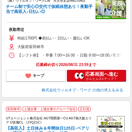
（株）ウィルオブ・ワークCW 天王寺支店/ms270401
チーム制で安心◎交代で仮眠休憩あり！夜勤手
当で高収入♪日払い◎
修
入
場
夜勤専従
第
ミ
時給1700円 ◆前払い・日払い・週払いOK
～
大阪府富田林市
務
煙
【シフト例】 ・早番 7:00〜16:00 ・日勤 9:00〜18:00／8:
社
応募締め切り2026/08/31 23:59まで
応募画面へ進む
キープ
かんたん3ステップ！
株式会社ウィルオブ・ワーク
の他の求人をみる
富田林市
上場企業・上場企業のグループ会社
正社員
UTエージェント株式会社 AGT関西第一CU AGT南大阪エリ
ア IJ佐備CL 《JYQZ1C》
【高収入】土日休み＆年間休日125日♪ベアリ