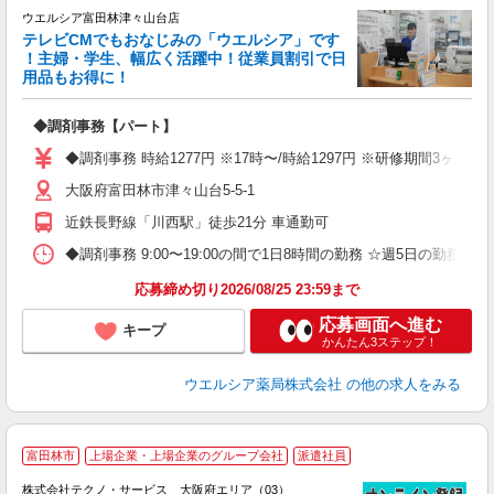
ウエルシア富田林津々山台店
テレビCMでもおなじみの「ウエルシア」です
！主婦・学生、幅広く活躍中！従業員割引で日
用品もお得に！
プ
◆調剤事務【パート】
通
◆調剤事務 時給1277円 ※17時〜/時給1297円 ※研修期間3ヶ
大阪府富田林市津々山台5-5-1
近鉄長野線「川西駅」徒歩21分 車通勤可
◆調剤事務 9:00〜19:00の間で1日8時間の勤務 ☆週5日の勤務
応募締め切り2026/08/25 23:59まで
応募画面へ進む
キープ
かんたん3ステップ！
ウエルシア薬局株式会社
の他の求人をみる
≪
富田林市
上場企業・上場企業のグループ会社
派遣社員
株式会社テクノ・サービス 大阪府エリア（03）