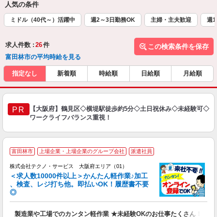
人気の条件
ミドル（40代～）活躍中
週2～3日勤務OK
主婦・主夫歓迎
週1
求人件数 :
26
件
この検索条件を保存
富田林市の平均時給を見る
指定なし
新着順
時給順
日給順
月給順
【大阪府】鶴見区◇横堤駅徒歩約5分◇土日祝休み◇未経験可◇
PR
ワークライフバランス重視！
≪
富田林市
上場企業・上場企業のグループ会社
派遣社員
株式会社テクノ・サービス 大阪府エリア（01）
＜求人数10000件以上＞かんたん軽作業♪加工
、検査、レジ打ち他。即払いOK！履歴書不要
◎
お
製造業や工場でのカンタン軽作業 ★未経験OKのお仕事たくさん！
未