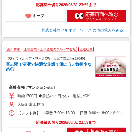
応募締め切り2026/08/31 23:59まで
応募画面へ進む
キープ
かんたん3ステップ！
株式会社ウィルオブ・ワーク
の他の求人をみる
富田林市
上場企業・上場企業のグループ会社
派遣社員
（株）ウィルオブ・ワークCW 天王寺支店/ms270401
□
喜志駅！清潔で快適な施設で働こう♪ 負担少な
タ
め◎
入
場
第
高齢者向けマンションstaff
ミ
～
時給1700円 ◆前払い・日払い・週払いOK
務
大阪府富田林市
煙
社
【シフト例】 ・早番 7:00〜16:00 ・日勤 9:00〜18:00／8:
応募締め切り2026/08/31 23:59まで
応募画面へ進む