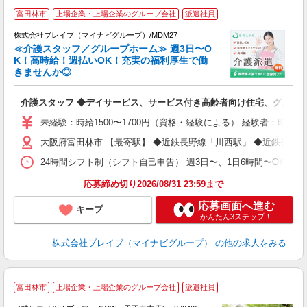
富田林市
上場企業・上場企業のグループ会社
派遣社員
株式会社ブレイブ（マイナビグループ）/MDM27
≪介護スタッフ／グループホーム≫ 週3日〜O
K！高時給！週払いOK！充実の福利厚生で働
きませんか◎
ト
介護スタッフ ◆デイサービス、サービス付き高齢者向け住宅、グルー
入
ー
未経験：時給1500〜1700円（資格・経験による） 経験者：時給1
代
大阪府富田林市 【最寄駅】 ◆近鉄長野線「川西駅」 ◆近鉄長野
O
24時間シフト制（シフト自己申告） 週3日〜、1日6時間〜OK 【勤務
応募締め切り2026/08/31 23:59まで
応募画面へ進む
キープ
かんたん3ステップ！
株式会社ブレイブ（マイナビグループ）
の他の求人をみる
富田林市
上場企業・上場企業のグループ会社
派遣社員