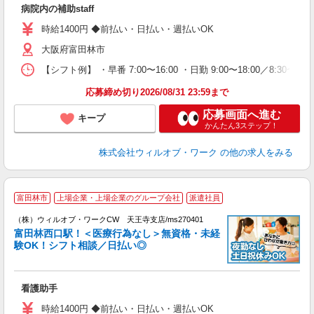
病院内の補助staff
ミ
～
時給1400円 ◆前払い・日払い・週払いOK
退
大阪府富田林市
業
り
【シフト例】 ・早番 7:00〜16:00 ・日勤 9:00〜18:00／8:
応募締め切り2026/08/31 23:59まで
応募画面へ進む
キープ
かんたん3ステップ！
株式会社ウィルオブ・ワーク
の他の求人をみる
富田林市
上場企業・上場企業のグループ会社
派遣社員
（
（株）ウィルオブ・ワークCW 天王寺支店/ms270401
富田林西口駅！＜医療行為なし＞無資格・未経
験OK！シフト相談／日払い◎
♪.
入
場
看護助手
第
ミ
時給1400円 ◆前払い・日払い・週払いOK