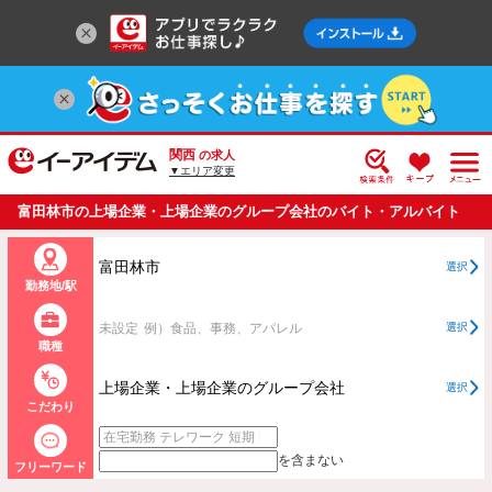
関西
の求人
▼エリア変更
富田林市の上場企業・上場企業のグループ会社のバイト・アルバイト
・パートの求人情報一覧
富田林市
選択
勤務地/駅
未設定
例）食品、事務、アパレル
選択
職種
上場企業・上場企業のグループ会社
選択
こだわり
を含まない
フリーワード