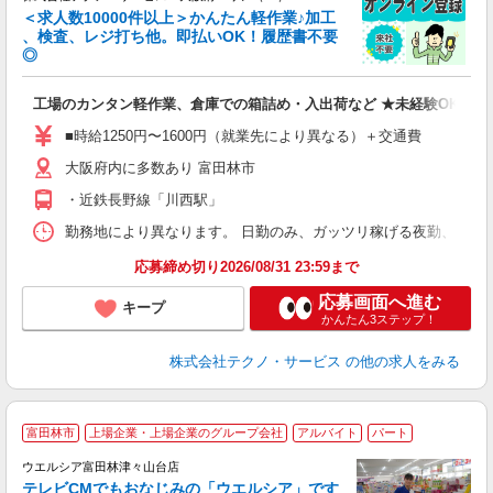
＜求人数10000件以上＞かんたん軽作業♪加工
、検査、レジ打ち他。即払いOK！履歴書不要
◎
お
工場のカンタン軽作業、倉庫での箱詰め・入出荷など ★未経験OKのお
未
ア
■時給1250円〜1600円（就業先により異なる）＋交通費
の
大阪府内に多数あり 富田林市
・近鉄長野線「川西駅」
勤務地により異なります。 日勤のみ、ガッツリ稼げる夜勤、シフトによる交
応募締め切り2026/08/31 23:59まで
応募画面へ進む
キープ
かんたん3ステップ！
株式会社テクノ・サービス
の他の求人をみる
富田林市
上場企業・上場企業のグループ会社
アルバイト
パート
ウエルシア富田林津々山台店
テレビCMでもおなじみの「ウエルシア」です