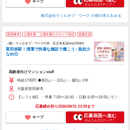
キープ
かんたん3ステップ！
株式会社ウィルオブ・ワーク
の他の求人をみる
富田林市
上場企業・上場企業のグループ会社
派遣社員
（株）ウィルオブ・ワークCW 天王寺支店/ms270401
□
富田林駅！清潔で快適な施設で働こう♪ 負担少
タ
なめ◎
入
場
第
高齢者向けマンションstaff
ミ
～
時給1700円 ◆前払い・日払い・週払いOK
務
大阪府富田林市
煙
社
【シフト例】 ・早番 7:00〜16:00 ・日勤 9:00〜18:00／8:
応募締め切り2026/08/31 23:59まで
応募画面へ進む
キープ
かんたん3ステップ！