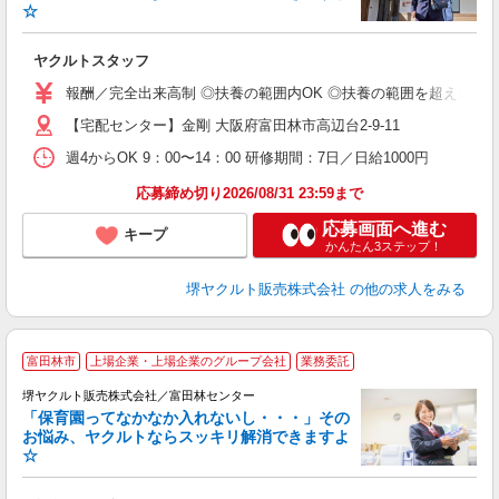
☆
に
ヤクルトスタッフ
未
報酬／完全出来高制 ◎扶養の範囲内OK ◎扶養の範囲を超えた高
扶
【宅配センター】金剛 大阪府富田林市高辺台2-9-11
週4からOK 9：00〜14：00 研修期間：7日／日給1000円
応募締め切り2026/08/31 23:59まで
応募画面へ進む
キープ
かんたん3ステップ！
堺ヤクルト販売株式会社
の他の求人をみる
富田林市
上場企業・上場企業のグループ会社
業務委託
堺ヤクルト販売株式会社／富田林センター
「保育園ってなかなか入れないし・・・」その
お悩み、ヤクルトならスッキリ解消できますよ
☆
に