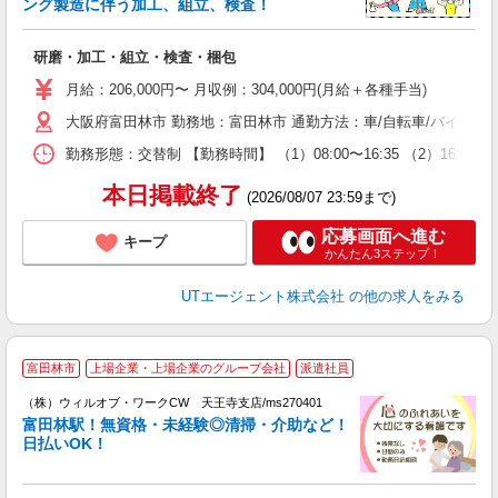
ング製造に伴う加工、組立、検査！
る
研磨・加工・組立・検査・梱包
入
場
月給：206,000円〜 月収例：304,000円(月給＋各種手当)
タ
大阪府富田林市 勤務地：富田林市 通勤方法：車/自転車/バイク 
休
場
勤務形態：交替制 【勤務時間】 （1）08:00〜16:35 （2）16:
通
り
本日掲載終了
(2026/08/07 23:59まで)
応募画面へ進む
キープ
かんたん3ステップ！
UTエージェント株式会社
の他の求人をみる
＼
富田林市
上場企業・上場企業のグループ会社
派遣社員
♪
（株）ウィルオブ・ワークCW 天王寺支店/ms270401
富田林駅！無資格・未経験◎清掃・介助など！
な
日払いOK！
入
場
第