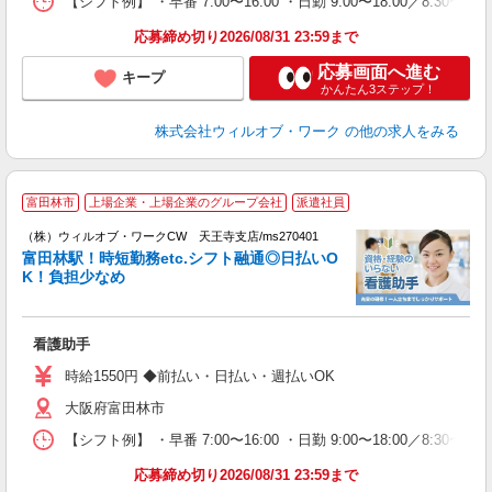
【シフト例】 ・早番 7:00〜16:00 ・日勤 9:00〜18:00／8:
応募締め切り2026/08/31 23:59まで
応募画面へ進む
キープ
かんたん3ステップ！
株式会社ウィルオブ・ワーク
の他の求人をみる
富田林市
上場企業・上場企業のグループ会社
派遣社員
（株）ウィルオブ・ワークCW 天王寺支店/ms270401
富田林駅！時短勤務etc.シフト融通◎日払いO
す
K！負担少なめ
入
場
第
看護助手
ミ
～
時給1550円 ◆前払い・日払い・週払いOK
務
大阪府富田林市
煙
社
【シフト例】 ・早番 7:00〜16:00 ・日勤 9:00〜18:00／8:
応募締め切り2026/08/31 23:59まで