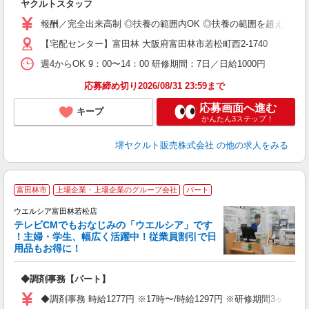
ヤクルトスタッフ
未
報酬／完全出来高制 ◎扶養の範囲内OK ◎扶養の範囲を超えた高
扶
【宅配センター】富田林 大阪府富田林市若松町西2-1740
週4からOK 9：00〜14：00 研修期間：7日／日給1000円
応募締め切り2026/08/31 23:59まで
応募画面へ進む
キープ
かんたん3ステップ！
堺ヤクルト販売株式会社
の他の求人をみる
富田林市
上場企業・上場企業のグループ会社
パート
ウエルシア富田林若松店
テレビCMでもおなじみの「ウエルシア」です
！主婦・学生、幅広く活躍中！従業員割引で日
用品もお得に！
プ
◆調剤事務【パート】
通
◆調剤事務 時給1277円 ※17時〜/時給1297円 ※研修期間3ヶ