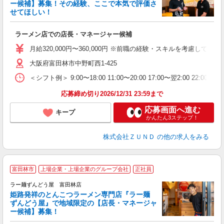
ー候補】募集！その経験、ここで本気で評価さ
せてほしい！
ち
ラーメン店での店長・マネージャー候補
入
ク
月給320,000円〜360,000円 ※前職の経験・スキルを考慮
色
大阪府富田林市中野町西1-425
通
＜シフト例＞ 9:00〜18:00 11:00〜20:00 17:00〜翌2:00 22:0
割
応募締め切り2026/12/31 23:59まで
応募画面へ進む
キープ
かんたん3ステップ！
株式会社ＺＵＮＤ
の他の求人をみる
富田林市
上場企業・上場企業のグループ会社
正社員
ラー麺ずんどう屋 富田林店
姫路発祥のとんこつラーメン専門店『ラー麺
ずんどう屋』で地域限定の【店長・マネージャ
【
ー候補】募集！