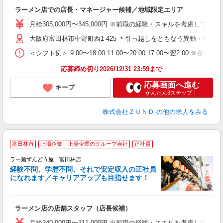
休
ラーメン店での店長・マネージャー候補／地域限定エリア
入
ク
月給305,000円〜345,000円 ※前職の経験・スキルを考慮し
色
大阪府富田林市中野町西1-425 ＊引っ越しをともなう異動・転勤な
通
＜シフト例＞ 9:00〜18:00 11:00〜20:00 17:00〜翌2:00 
割
応募締め切り2026/12/31 23:59まで
応募画面へ進む
キープ
かんたん3ステップ！
株式会社ＺＵＮＤ
の他の求人をみる
富田林市
上場企業・上場企業のグループ会社
正社員
ラー麺ずんどう屋 富田林店
経験不問、学歴不問、それで安定収入の正社員
になれます／キャリアアップも目指せます！
社
ラーメン店の店舗スタッフ（店長候補）
入
不
月給240,000円〜311,000円 ※前職の経験・スキルを考慮