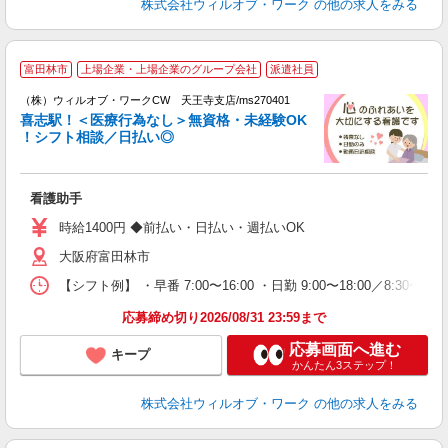
株式会社ウィルオブ・ワーク
の他の求人をみる
富田林市
上場企業・上場企業のグループ会社
派遣社員
（
（株）ウィルオブ・ワークCW 天王寺支店/ms270401
喜志駅！＜医療行為なし＞無資格・未経験OK
！シフト相談／日払い◎
♪.
入
場
看護助手
第
ミ
時給1400円 ◆前払い・日払い・週払いOK
～
大阪府富田林市
退
業
【シフト例】 ・早番 7:00〜16:00 ・日勤 9:00〜18:00／8:
り
応募締め切り2026/08/31 23:59まで
応募画面へ進む
キープ
かんたん3ステップ！
株式会社ウィルオブ・ワーク
の他の求人をみる