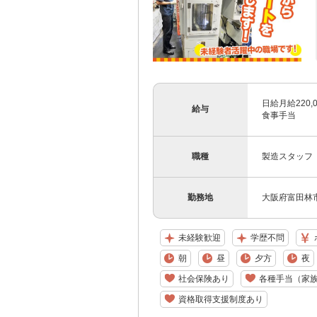
日給月給220
給与
食事手当
職種
製造スタッフ
勤務地
大阪府富田林市錦
未経験歓迎
学歴不問
朝
昼
夕方
夜
社会保険あり
各種手当（家
資格取得支援制度あり