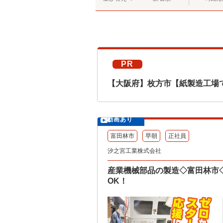
PR
【大阪府】枚方市【紙製造工場
動画あり
富田林市
早朝
正社員
汐之宮工業株式会社
産業機械部品の製造◇富田林市
OK！