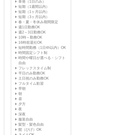
単発（1日のみ）
短期（1週間以内）
短期（1ヶ月以内）
短期（3ヶ月以内）
春・夏・冬休み期間限定
週1日勤務OK
週2～3日勤務OK
10時～勤務OK
16時前退社OK
短時間勤務（1日4h以内）OK
時間固定シフト制
時間や曜日が選べる・シフト
自由
フレックスタイム制
平日のみ勤務OK
土日祝のみ勤務OK
フルタイム歓迎
早朝
朝
昼
夕方
夜
深夜
服装自由
髪型・髪色自由
髭（ひげ）OK
ネイルOK