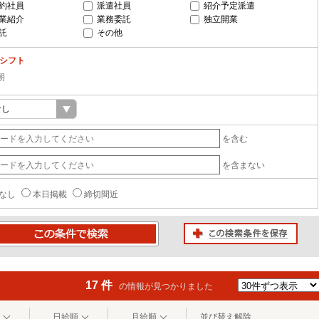
約社員
派遣社員
紹介予定派遣
業紹介
業務委託
独立開業
託
その他
-シフト
朝
を含む
を含まない
なし
本日掲載
締切間近
この検索条件を保存
条件で検索
17 件
の情報が見つかりました
日給順
月給順
並び替え解除