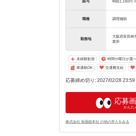
給与
時給1,180
職種
調理補助
大阪府富田林
勤務地
業所
未経験歓迎
時間や曜日が選
車通勤OK
交通費支給
応募締め切り: 2027/02/28 23:5
応募
かんた
株式会社 魚国総本社 の他の求人をみる