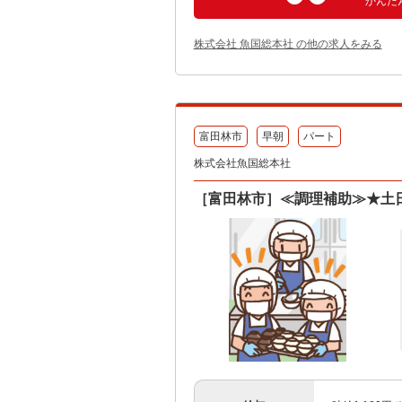
かんた
株式会社 魚国総本社 の他の求人をみる
富田林市
早朝
パート
株式会社魚国総本社
［富田林市］≪調理補助≫★土