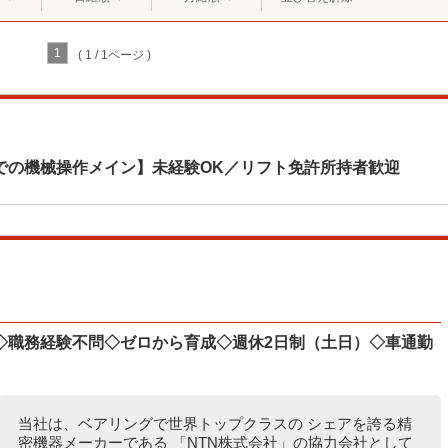
1
( 1 / 1ページ )
での機械操作メイン】未経験OK／リフト免許所持者歓迎
◇職務経験不問◇ゼロから育成◇週休2日制（土日）◇車通勤
当社は、ベアリングで世界トップクラスの シェアを誇る精
密機器メーカーである 「NTN株式会社」の協力会社として