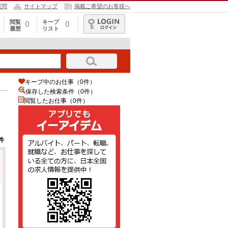
質問
サイトマップ
掲載ご希望のお客様へ
閲覧
キープ
0
0
履歴
リスト
ログイン
キープ中のお仕事（0件）
保存した検索条件（
0
件）
閲覧したお仕事（0件）
件