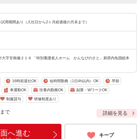
円 ※試用期間あり（入社日から2ヶ月経過後の月末まで）
市大字甘南備２１６ 「特別養護老人ホーム かんなびのさと」厨房内魚国総本
16時前退社OK
短時間勤務（1日4h以内）OK
早朝
車通勤OK
扶養内勤務OK
副業・WワークOK
制服貸与
研修制度あり
9 まで
詳細を見る
画面へ進む
キープ