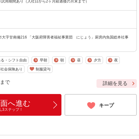
円 ※試用期間あり（入社日から2ヶ月経過後の月末まで）
市大字甘南備216 「大阪府障害者福祉事業団 にじょう」厨房内魚国総本社事
べる・シフト自由
早朝
朝
昼
夕方
夜
社会保険あり
制服貸与
9 まで
詳細を見る
画面へ進む
キープ
ん3ステップ！