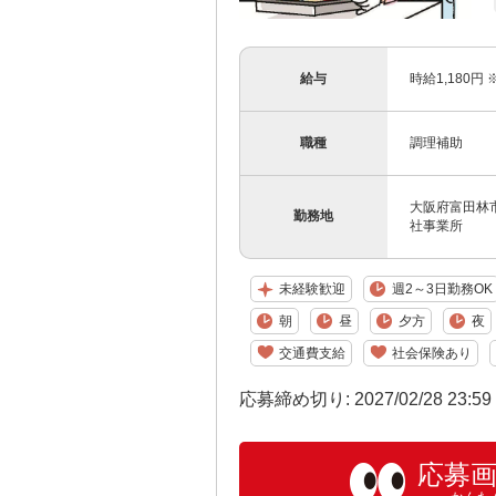
給与
時給1,180
職種
調理補助
大阪府富田林
勤務地
社事業所
未経験歓迎
週2～3日勤務OK
朝
昼
夕方
夜
交通費支給
社会保険あり
応募締め切り: 2027/02/28 23:5
応募