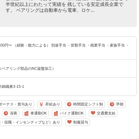
半世紀以上にわたって実績を 残している安定成長企業で
す。 ベアリングは自動車から電車、ロケ...
,000円〜 （経験・能力による） 別途手当 ・皆勤手当 ・残業手当 ・家族手当 ・
（ベアリング部品のNC旋盤加工）
織東3-15-1
ボーナス・賞与あり
昇給あり
時間固定シフト制
早朝
深夜
車通勤OK
バイク通勤OK
交通費支給
族・役職・インセンティブなど）あり
制服貸与