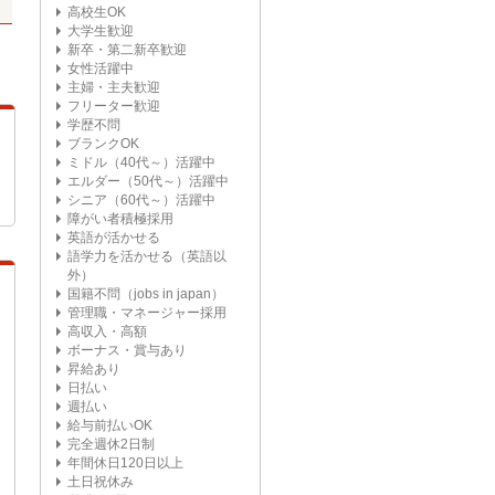
高校生OK
大学生歓迎
新卒・第二新卒歓迎
女性活躍中
主婦・主夫歓迎
フリーター歓迎
学歴不問
ブランクOK
ミドル（40代～）活躍中
エルダー（50代～）活躍中
シニア（60代～）活躍中
障がい者積極採用
英語が活かせる
語学力を活かせる（英語以
外）
国籍不問（jobs in japan）
管理職・マネージャー採用
高収入・高額
ボーナス・賞与あり
昇給あり
日払い
週払い
給与前払いOK
完全週休2日制
年間休日120日以上
土日祝休み