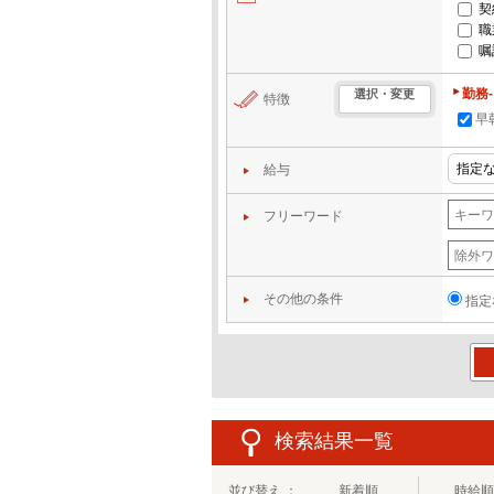
契
職
嘱
勤務
選択・変更
特徴
早
給与
フリーワード
その他の条件
指定
この
検索結果一覧
並び替え ：
新着順
時給順