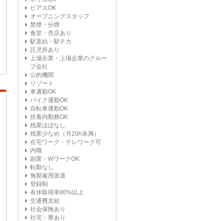
ピアスOK
オープニングスタッフ
禁煙・分煙
食堂・売店あり
駅直結・駅チカ
託児所あり
上場企業・上場企業のグルー
プ会社
公的機関
リゾート
車通勤OK
バイク通勤OK
自転車通勤OK
扶養内勤務OK
残業ほぼなし
残業少なめ（月20h未満）
在宅ワーク・テレワーク可
内職
副業・WワークOK
転勤なし
無期雇用派遣
登録制
有休取得率80%以上
交通費支給
社会保険あり
社宅・寮あり