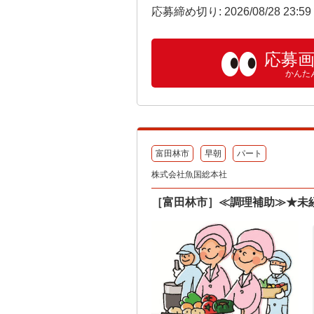
応募締め切り: 2026/08/28 23:5
応募
かんた
富田林市
早朝
パート
株式会社魚国総本社
［富田林市］≪調理補助≫★未