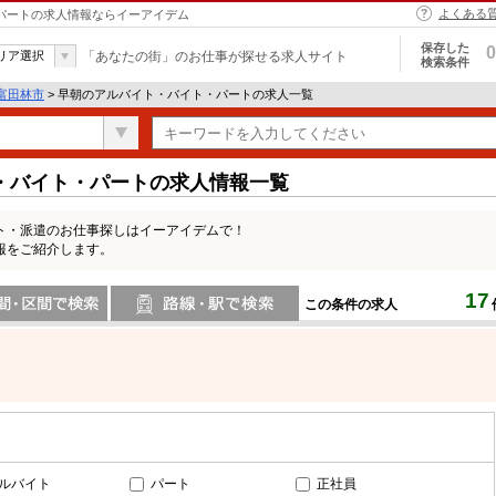
よくある
・パートの求人情報ならイーアイデム
保存した
0
リア選択
「あなたの街」のお仕事が探せる求人サイト
検索条件
富田林市
> 早朝のアルバイト・バイト・パートの求人一覧
・バイト・パートの求人情報一覧
ト・派遣のお仕事探しはイーアイデムで！
報をご紹介します。
17
この条件の求人
間で検索
路線・駅・駅で検索
ルバイト
パート
正社員