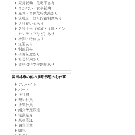
家賃補助・住宅手当有
まかない・食事補助
産休・育休取得実績あり
退職金・財形貯蓄制度あり
入社祝い金あり
各種手当（家族・役職・イン
センティブなど）あり
社割・特典あり
送迎あり
制服貸与
研修制度あり
社員登用あり
資格取得支援制度あり
富田林市の他の雇用形態のお仕事
アルバイト
パート
正社員
契約社員
派遣社員
紹介予定派遣
職業紹介
業務委託
独立開業
嘱託