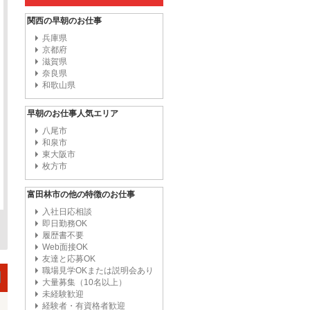
関西の早朝のお仕事
兵庫県
京都府
滋賀県
奈良県
和歌山県
早朝のお仕事人気エリア
八尾市
和泉市
東大阪市
枚方市
富田林市の他の特徴のお仕事
入社日応相談
即日勤務OK
履歴書不要
Web面接OK
友達と応募OK
職場見学OKまたは説明会あり
大量募集（10名以上）
未経験歓迎
経験者・有資格者歓迎