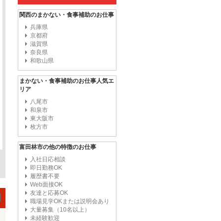
関西のまかない・食事補助のお仕事
兵庫県
京都府
滋賀県
奈良県
和歌山県
まかない・食事補助のお仕事人気エ
リア
八尾市
和泉市
東大阪市
枚方市
富田林市の他の特徴のお仕事
入社日応相談
即日勤務OK
履歴書不要
Web面接OK
友達と応募OK
職場見学OKまたは説明会あり
大量募集（10名以上）
未経験歓迎