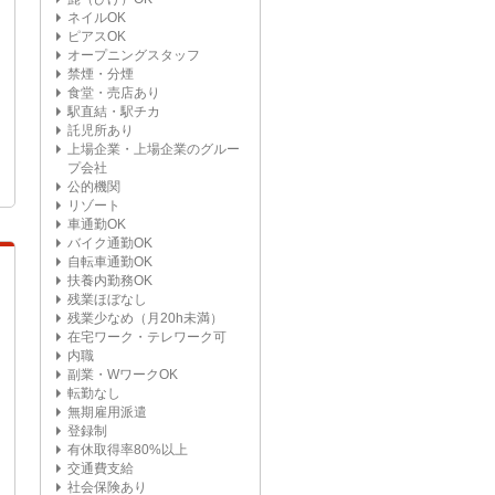
ネイルOK
ピアスOK
オープニングスタッフ
禁煙・分煙
食堂・売店あり
駅直結・駅チカ
託児所あり
上場企業・上場企業のグルー
プ会社
公的機関
リゾート
車通勤OK
バイク通勤OK
自転車通勤OK
扶養内勤務OK
残業ほぼなし
残業少なめ（月20h未満）
在宅ワーク・テレワーク可
内職
副業・WワークOK
転勤なし
無期雇用派遣
登録制
有休取得率80%以上
交通費支給
社会保険あり