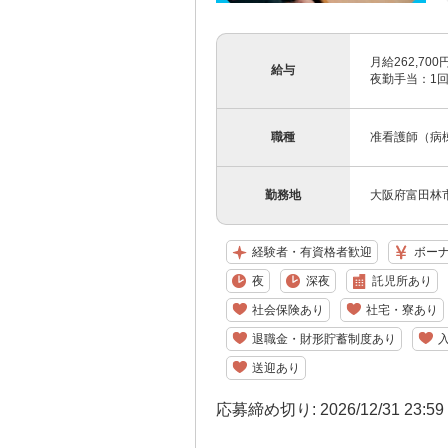
月給262,7
給与
夜勤手当：1回1
職種
准看護師（病
勤務地
大阪府富田林
経験者・有資格者歓迎
ボー
夜
深夜
託児所あり
社会保険あり
社宅・寮あり
退職金・財形貯蓄制度あり
送迎あり
応募締め切り: 2026/12/31 23:5