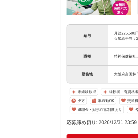
月給225,5
給与
☆加給手当：2
職種
精神保健福祉
勤務地
大阪府富田林
未経験歓迎
経験者・有資格
夕方
車通勤OK
交通
退職金・財形貯蓄制度あり
応募締め切り: 2026/12/31 23:5