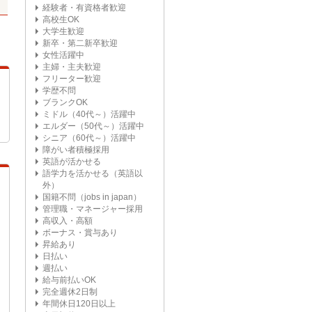
経験者・有資格者歓迎
高校生OK
大学生歓迎
新卒・第二新卒歓迎
女性活躍中
主婦・主夫歓迎
フリーター歓迎
学歴不問
ブランクOK
ミドル（40代～）活躍中
エルダー（50代～）活躍中
シニア（60代～）活躍中
障がい者積極採用
英語が活かせる
語学力を活かせる（英語以
外）
国籍不問（jobs in japan）
管理職・マネージャー採用
高収入・高額
ボーナス・賞与あり
昇給あり
日払い
週払い
給与前払いOK
完全週休2日制
年間休日120日以上