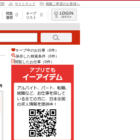
質問
サイトマップ
掲載ご希望のお客様へ
閲覧
キープ
0
0
履歴
リスト
ログイン
キープ中のお仕事（0件）
保存した検索条件（
0
件）
閲覧したお仕事（0件）
件