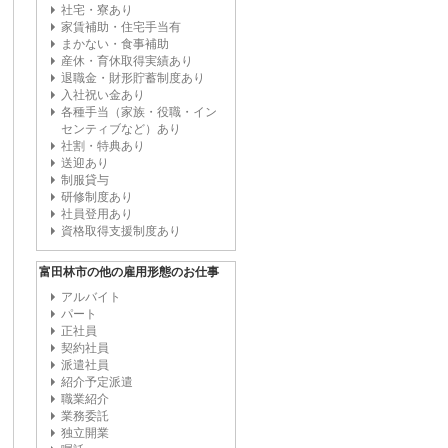
社宅・寮あり
家賃補助・住宅手当有
まかない・食事補助
産休・育休取得実績あり
退職金・財形貯蓄制度あり
入社祝い金あり
各種手当（家族・役職・イン
センティブなど）あり
社割・特典あり
送迎あり
制服貸与
研修制度あり
社員登用あり
資格取得支援制度あり
富田林市の他の雇用形態のお仕事
アルバイト
パート
正社員
契約社員
派遣社員
紹介予定派遣
職業紹介
業務委託
独立開業