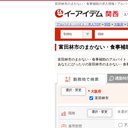
富田林市のまかない・食事補助の求人情報 | アル
エ
関西
アルバイト・バイト・求人TOP
>
関西
>
大阪府
>
勤務地
職種
富田林市のまかない・食事補
富田林市のまかない・食事補助のアルバイト
あなたにぴったりの富田林市のまかない・食
勤務地で検索
通勤時間・区
選択・変更
大阪府
富田林市
未選択
選択・変更
職種
ア
雇用形態