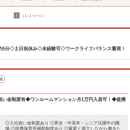
1
( 1 / 1ページ )
約5分◇土日祝休み◇未経験可◇ワークライフバランス重視！
員
祝い金制度有◆ワンルームマンション月1万円入居可！◆提携
◎入社祝い金制度あり ◎男女・中高年・シニア活躍中の職
場 ◎提携保育所補助制度あり ◎家庭と両立しながら働きた