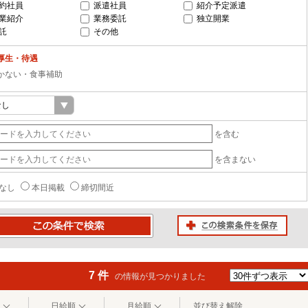
約社員
派遣社員
紹介予定派遣
業紹介
業務委託
独立開業
託
その他
厚生・待遇
かない・食事補助
を含む
を含まない
なし
本日掲載
締切間近
この検索条件を保存
条件で検索
7 件
の情報が見つかりました
日給順
月給順
並び替え解除