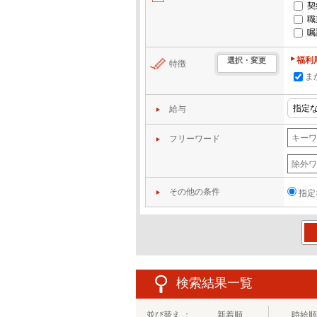
契
職
嘱
福利
選択・変更
特徴
ま
給与
フリーワード
その他の条件
指定
この
検索結果一覧
並び替え ：
新着順
時給順