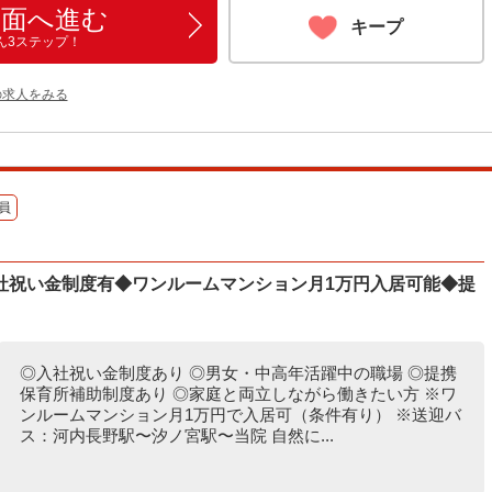
画面へ進む
キープ
ん3ステップ！
の求人をみる
員
社祝い金制度有◆ワンルームマンション月1万円入居可能◆提
◎入社祝い金制度あり ◎男女・中高年活躍中の職場 ◎提携
保育所補助制度あり ◎家庭と両立しながら働きたい方 ※ワ
ンルームマンション月1万円で入居可（条件有り） ※送迎バ
ス：河内長野駅〜汐ノ宮駅〜当院 自然に...