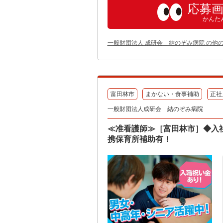
応募
かんた
一般財団法人 成研会 結のぞみ病院 の他
富田林市
まかない・食事補助
正社
一般財団法人成研会 結のぞみ病院
≪准看護師≫［富田林市］◆入
携保育所補助有！