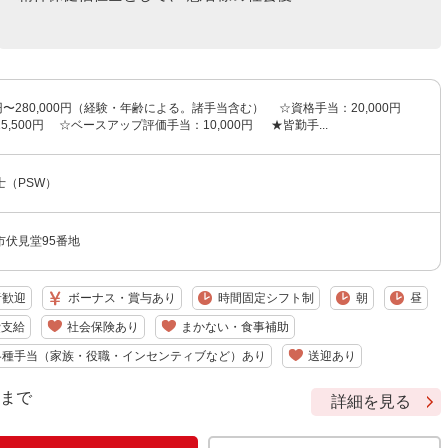
00円〜280,000円（経験・年齢による。諸手当含む） ☆資格手当：20,000円
5,500円 ☆ベースアップ評価手当：10,000円 ★皆勤手...
士（PSW）
市伏見堂95番地
者歓迎
ボーナス・賞与あり
時間固定シフト制
朝
昼
費支給
社会保険あり
まかない・食事補助
各種手当（家族・役職・インセンティブなど）あり
送迎あり
9 まで
詳細を見る