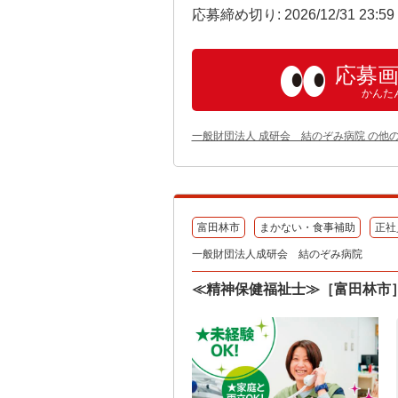
応募締め切り: 2026/12/31 23:5
応募
かんた
一般財団法人 成研会 結のぞみ病院 の他
富田林市
まかない・食事補助
正社
一般財団法人成研会 結のぞみ病院
≪精神保健福祉士≫［富田林市