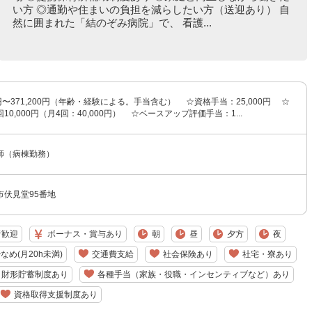
い方 ◎通勤や住まいの負担を減らしたい方（送迎あり） 自
然に囲まれた「結のぞみ病院」で、 看護...
00円〜371,200円（年齢・経験による。手当含む） ☆資格手当：25,000円 ☆
0,000円（月4回：40,000円） ☆ベースアップ評価手当：1...
師（病棟勤務）
市伏見堂95番地
者歓迎
ボーナス・賞与あり
朝
昼
夕方
夜
なめ(月20h未満)
交通費支給
社会保険あり
社宅・寮あり
・財形貯蓄制度あり
各種手当（家族・役職・インセンティブなど）あり
資格取得支援制度あり