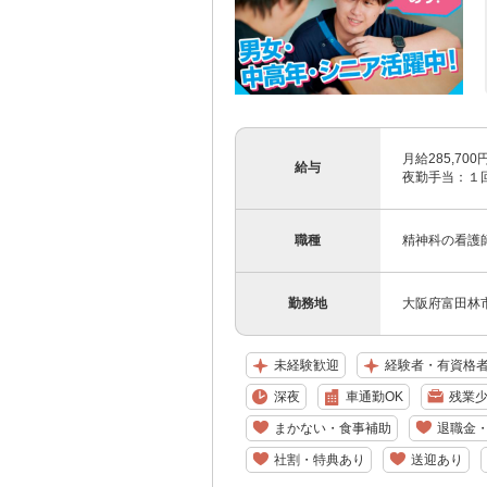
月給285,7
給与
夜勤手当：１回1
職種
精神科の看護
勤務地
大阪府富田林
未経験歓迎
経験者・有資格
深夜
車通勤OK
残業少
まかない・食事補助
退職金
社割・特典あり
送迎あり