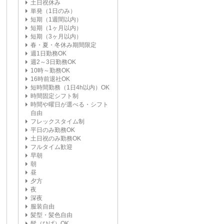
土日祝休み
単発（1日のみ）
短期（1週間以内）
短期（1ヶ月以内）
短期（3ヶ月以内）
春・夏・冬休み期間限定
週1日勤務OK
週2～3日勤務OK
10時～勤務OK
16時前退社OK
短時間勤務（1日4h以内）OK
時間固定シフト制
時間や曜日が選べる・シフト
自由
フレックスタイム制
平日のみ勤務OK
土日祝のみ勤務OK
フルタイム歓迎
早朝
朝
昼
夕方
夜
深夜
服装自由
髪型・髪色自由
髭（ひげ）OK