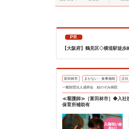
PR
【大阪府】鶴見区◇横堤駅徒歩
富田林市
まかない・食事補助
正社
一般財団法人成研会 結のぞみ病院
≪看護師≫［富田林市］◆入社
保育所補助有