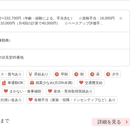
00円〜332,700円（年齢・経験による。手当含む） ☆資格手当：16,000円 ☆
0,000円（月4回の計算で40,000円） ☆ベースアップ評価手...
棟勤務）
市伏見堂95番地
ナス・賞与あり
昇給あり
早朝
朝
昼
夕方
車通勤OK
残業少なめ(月20h未満)
交通費支給
まかない・食事補助
産休・育休取得実績あり
入社祝い金あり
各種手当（家族・役職・インセンティブなど）あり
9 まで
詳細を見る