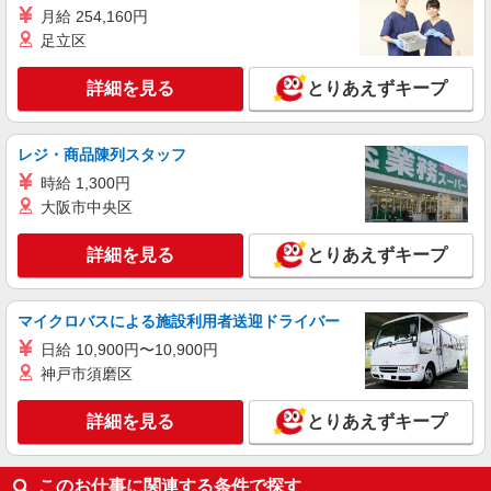
住宅型有料老人ホームにおける介護業務全般
月給 254,160円
【時給】1,450円〜1,500円 ●交通費支給あり
足立区
※経験・資格により考慮いたします！
兵庫県姫路市
詳細を見る
とりあえずキープ
詳細を見る
キープ
レジ・商品陳列スタッフ
派遣社員
時給 1,300円
株式会社kotrio /●KB-H-2020582
大阪市中央区
姫路駅｜まずは送迎業務で活躍しよう◎デイサ
ービスSTAFF
詳細を見る
とりあえずキープ
時給1450円〜2187円 ＜日払い有/週払い有/交
通費全支給(ガソリン代含む)＞
姫路市 最寄り駅：姫路
マイクロバスによる施設利用者送迎ドライバー
日給 10,900円〜10,900円
詳細を見る
キープ
神戸市須磨区
派遣社員
詳細を見る
とりあえずキープ
（株）ウィルオブ・ワークCW 神戸支店/ms280101
高齢者向け住宅staff
このお仕事に関連する条件で探す
時給1450円 ◆前払い・日払い・週払いOK