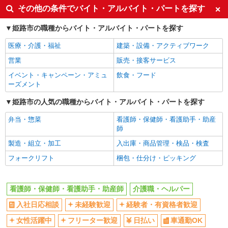
その他の条件でバイト・アルバイト・パートを探す
同じ特徴から明石駅の求人を探す
入社日応相談
姫路市の職種からバイト・アルバイト・パートを探す
未経験歓迎
経験者・有資格者歓迎
女性活躍中
医療・介護・福祉
建築・設備・アクティブワーク
フリーター歓迎
日払い
営業
販売・接客サービス
車通勤OK
バイク通勤OK
イベント・キャンペーン・アミュ
飲食・フード
ーズメント
自転車通勤OK
扶養内勤務OK
社会保険あり
姫路市の人気の職種からバイト・アルバイト・パートを探す
まかない・食事補助
資格取得支援制度あり
弁当・惣菜
看護師・保健師・看護助手・助産
師
同じ職種から求人を探す
製造・組立・加工
入出庫・商品管理・検品・検査
医療・介護・福祉
フォークリフト
梱包・仕分け・ピッキング
看護師・保健師・看護助手・助
介護職・ヘルパー
産師
看護師・保健師・看護助手・助産師
介護職・ヘルパー
同じ特徴から求人を探す
入社日応相談
未経験歓迎
経験者・有資格者歓迎
未経験歓迎
日払い
女性活躍中
フリーター歓迎
日払い
車通勤OK
車通勤OK
扶養内勤務OK