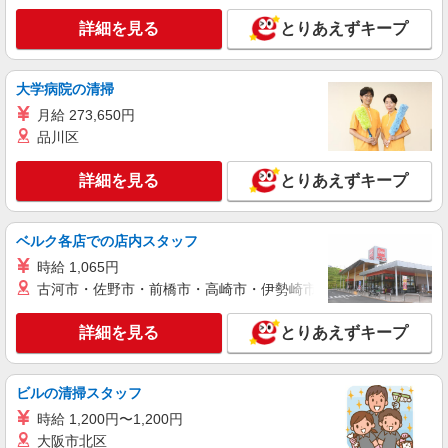
アルバイト
パート
詳細を見る
とりあえずキープ
グループホームつくし網干/朝日
グループホームの介護スタッフ
大学病院の清掃
・無資格 時給1,130円 ・初任者研修資格 時
給1,140円 ・実務者研修資格 時給1,155円 ・介護
月給 273,650円
福祉士 時給1,175円 ※上記の金額には全て処遇
・グループホームつくし朝日 （兵庫県姫路市
品川区
改善加算が含まれています ※入社前に研修あり、
網干区和久107番地5）
ボランティア規定による支給 ※別途交通費規定支
詳細を見る
とりあえずキープ
給
詳細を見る
キープ
ベルク各店での店内スタッフ
正社員
グループホームつくし朝日/網干
時給 1,065円
グループホームの介護スタッフ
古河市・佐野市・前橋市・高崎市・伊勢崎市・太田市・館林市・
・無資格 月給195,900円（試用期間
6ヵ月 時給1,130円） ・初任者研修資格 月給
詳細を見る
とりあえずキープ
198,900円（試用期間6ヵ月 時給1,140円） ・実
・グループホームつくし朝日 （兵庫県姫路市
務者研修資格 月給201,100円（試用期間6ヵ月
網干区和久107番地5）
時給1,155円） ・介護福祉士 月給206,600円
ビルの清掃スタッフ
（試用期間6ヵ月 時給1,175円） ※交通費別途支
詳細を見る
キープ
時給 1,200円〜1,200円
給 ※上記金額は処遇改善加算が含まれた金額です
※入社前研修あり、ボランティア規定による支給
大阪市北区