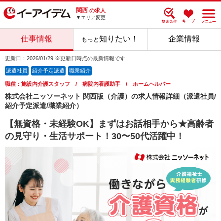
関西
の求人
▼エリア変更
仕事情報
知りたい！
企業情報
もっと
更新日：2026/01/29 ※更新日時点の最新情報です
派遣社員
紹介予定派遣
職業紹介
職種：施設内介護スタッフ / 病院内看護助手 / ホームヘルパー
株式会社ニッソーネット 関西版（介護）の求人情報詳細（派遣社員/
紹介予定派遣/職業紹介）
【無資格・未経験OK】まずはお話相手から★高齢者
の見守り・生活サポート！30〜50代活躍中！