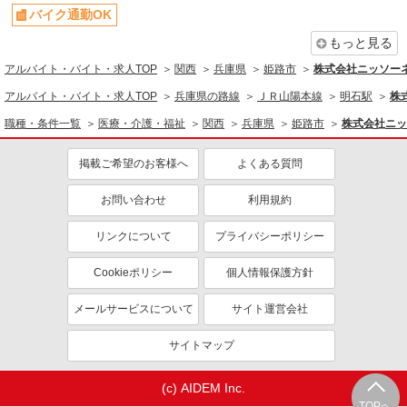
バイク通勤OK
社会保険あり
まかない・食事補助
もっと見る
アルバイト・バイト・求人TOP
関西
兵庫県
姫路市
株式会社ニッソー
アルバイト・バイト・求人TOP
兵庫県の路線
ＪＲ山陽本線
明石駅
株
職種・条件一覧
医療・介護・福祉
関西
兵庫県
姫路市
株式会社ニッ
掲載ご希望のお客様へ
よくある質問
お問い合わせ
利用規約
リンクについて
プライバシーポリシー
Cookieポリシー
個人情報保護方針
メールサービスについて
サイト運営会社
サイトマップ
(c) AIDEM Inc.
TOPへ