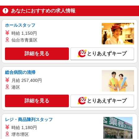
あなたにおすすめの求人情報
正社員
デイサービス レッツ倶楽部 （株式会社ダイワ）
リハビリトレーナー（デイサービス介護職）
ホールスタッフ
月給205,000円〜 ※経験・能力によりさらに
時給 1,150円
優遇いたします （※理学療法士の資格をお持ちの
仙台市青葉区
方 月給：230,000円〜） （※生活相談員 《正社
≪リハビリステーションLET'S倶楽部≫ あぼし
員》 も同時募集！ 月給：220,000円〜） ※試用
店（兵庫県姫路市網干区大江島94番3） ★車通勤
詳細を見る
とりあえずキープ
期間有（3ヶ月）同条件
OK！
詳細を見る
キープ
総合病院の清掃
アルバイト
パート
月給 257,400円
グループホームつくし網干
港区
グループホームの看護師
時給2,000円 ※オンコール手当含む ※昇給・
詳細を見る
とりあえずキープ
賞与なし ※上記の金額には処遇改善加算が含まれ
ています ※入社前に研修あり、ボランティア規定
・グループホームつくし網干 （兵庫県姫路市
による支給 ※別途交通費規定支給
余部区下余部262-2）
レジ・商品陳列スタッフ
時給 1,180円
詳細を見る
キープ
堺市堺区