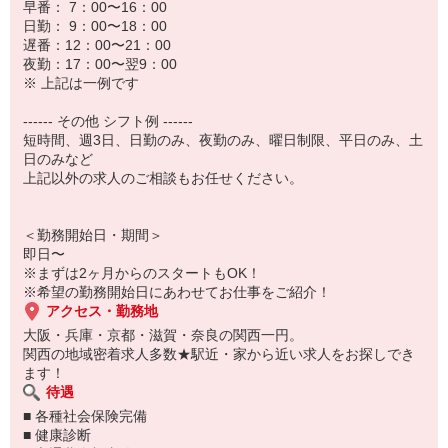
早番： 7：00〜16：00
日勤： 9：00〜18：00
遅番：12：00〜21：00
夜勤：17：00〜翌9：00
※ 上記は一例です
------ その他 シフト例 ------
短時間、週3日、日勤のみ、夜勤のみ、曜日制限、平日のみ、土
日のみなど
上記以外の求人のご相談もお任せください。
＜勤務開始日・期間＞
即日〜
※まずは2ヶ月からのスタートもOK！
※希望の勤務開始日にあわせてお仕事をご紹介！
アクセス・勤務地
大阪・兵庫・京都・滋賀・奈良の関西一円。
関西の地域密着求人多数★駅近・家から近い求人をお探しでき
ます！
待遇
■ 各種社会保険完備
■ 健康診断