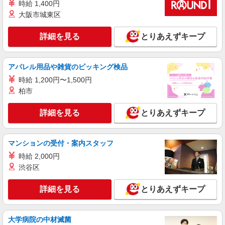
パート
時給 1,400円
社会福祉法人尚紫会
大阪市城東区
介護職員（入浴介助専属）
詳細を見る
とりあえずキープ
時給1,300円〜
デイサービスセンター むれさき苑 （兵庫県
姫路市四郷町東阿保44番地）
アパレル用品や雑貨のピッキング検品
時給 1,200円〜1,500円
詳細を見る
キープ
柏市
派遣社員
詳細を見る
とりあえずキープ
株式会社トラストグロース西日本 大阪本社
住宅型有料老人ホームにおける介護業務全般
【一夜勤】27,500円〜28,500円 ●交通費支給あ
マンションの受付・案内スタッフ
り ※経験・資格により考慮いたします！
時給 2,000円
兵庫県姫路市
渋谷区
詳細を見る
キープ
詳細を見る
とりあえずキープ
派遣社員
株式会社トラストグロース西日本 大阪本社
大学病院の中材滅菌