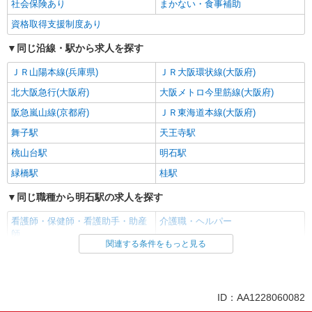
社会保険あり
まかない・食事補助
資格取得支援制度あり
同じ沿線・駅から求人を探す
ＪＲ山陽本線(兵庫県)
ＪＲ大阪環状線(大阪府)
北大阪急行(大阪府)
大阪メトロ今里筋線(大阪府)
阪急嵐山線(京都府)
ＪＲ東海道本線(大阪府)
舞子駅
天王寺駅
桃山台駅
明石駅
緑橋駅
桂駅
同じ職種から明石駅の求人を探す
看護師・保健師・看護助手・助産
介護職・ヘルパー
師
関連する条件をもっと見る
同じ雇用形態から明石駅の求人を探す
派遣社員
紹介予定派遣
ID：AA1228060082
職業紹介