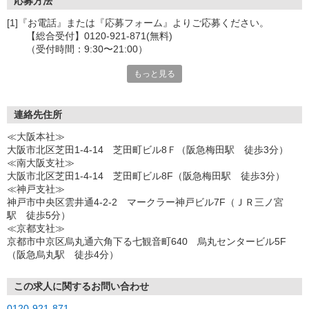
応募方法
[1]『お電話』または『応募フォーム』よりご応募ください。
【総合受付】0120-921-871(無料)
（受付時間：9:30〜21:00）
もっと見る
〈お電話の場合〉
「e-aidemを見て」とお伝えいただけるとスムーズです。
〈応募フォームからご応募の場合〉
連絡先住所
当社担当者から連絡させていただきます。
≪大阪本社≫
◎応募フォームからのご応募は24時間受付中です！
大阪市北区芝田1-4-14 芝田町ビル8Ｆ（阪急梅田駅 徒歩3分）
≪南大阪支社≫
↓
大阪市北区芝田1-4-14 芝田町ビル8F（阪急梅田駅 徒歩3分）
≪神戸支社≫
[2]面談・登録の実施
神戸市中央区雲井通4-2-2 マークラー神戸ビル7F（ＪＲ三ノ宮
お電話でのカンタン登録面談や来社登録面談を実施しておりま
駅 徒歩5分）
す。
≪京都支社≫
ご都合のよいお日にちをお聞かせください。
京都市中京区烏丸通六角下る七観音町640 烏丸センタービル5F
（阪急烏丸駅 徒歩4分）
↓
[3]選考・お仕事のご案内
この求人に関するお問い合わせ
0120-921-871