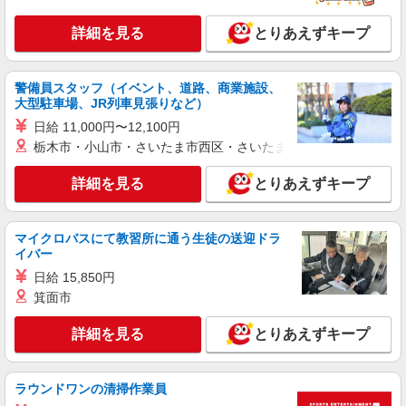
パート
社会福祉法人尚紫会
詳細を見る
とりあえずキープ
特別養護老人ホームでの介護職員（入浴介助専
属）
警備員スタッフ（イベント、道路、商業施設、
時給1,300円〜
大型駐車場、JR列車見張りなど）
特別養護老人ホーム むれさき苑 （兵庫県姫
日給 11,000円〜12,100円
路市四郷町東阿保44番地）
栃木市・小山市・さいたま市西区・さいたま市岩槻区・久喜市・
詳細を見る
キープ
詳細を見る
とりあえずキープ
パート
社会福祉法人尚紫会
マイクロバスにて教習所に通う生徒の送迎ドラ
特別養護老人ホームでの介護職員
イバー
時給1,180円〜1,300円 ＋早出・遅出手当別途
日給 15,850円
支給 ＋夜勤手当（19,840円／1回、時給含む） ※
箕面市
処遇改善手当含む ※試用期間3ヵ月同条件 ※給与
特別養護老人ホーム むれさき苑 （兵庫県姫
幅は経験・能力による
路市四郷町東阿保44番地）
詳細を見る
とりあえずキープ
詳細を見る
キープ
ラウンドワンの清掃作業員