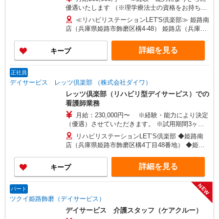
優遇いたします （※理学療法士の資格をお持ちの
方 月給：230,000円〜） （※生活相談員 《正社
≪リハビリステーションLET'S倶楽部≫ 姫路南
員》 も同時募集！ 月給：220,000円〜） ※試用
店（兵庫県姫路市飾磨区構4-48） 姫路店（兵庫県
期間あり（3ヶ月）同条件
姫路市大津区平松233-20） あぼし店（兵庫県姫路
市網干区大江島94番3） ★車通勤OK！
詳細を見る
キープ
正社員
デイサービス レッツ倶楽部 （株式会社ダイワ）
レッツ倶楽部（リハビリ型デイサービス）での
看護師業務
月給：230,000円〜 ※経験・能力により決定
（優遇）させていただきます。 ※試用期間3ヶ月
あり（同条件）
リハビリステーションLET’S倶楽部 ◆姫路南
店（兵庫県姫路市飾磨区構4丁目48番地） ◆姫路
店（兵庫県姫路市大津区平松233番地20） ◆あぼ
し店（兵庫県姫路市網干区大江島94番3） ★車通
詳細を見る
キープ
勤OK
NEW
パート
ツクイ姫路飾磨（デイサービス）
デイサービス 介護スタッフ（ケアクルー）