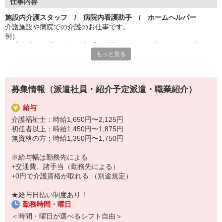
◆ まずは相談だけでもOK（無理なあっせんはいたしません）
仕事内容
◆ 来社不要、履歴書不要、電話ですぐに求人をご紹介
施設内介護スタッフ / 病院内看護助手 / ホームヘルパー
◆ コーディネーターは全員介護の有資格者
介護施設や病院での介護のお仕事です。
◆ 0円で介護資格取得できる制度あり
例）
・ 高齢者の見守りや話し相手（問題がないか、声をかけつつ様子を
もっと見る
うかがう）
・ レクリエーション（運動やゲーム）の取り組み
・ シーツや枕カバーなどの交換、お部屋の掃除
・ 食事やお手洗い、入浴のサポート
募集情報（派遣社員・紹介予定派遣・職業紹介）
など、高齢者の生活のサポートをしていただきます。
給与
介護福祉士：時給1,650円〜2,125円
初任者以上：時給1,450円〜1,875円
<未経験の方も安心>
無資格の方：時給1,350円〜1,750円
まず、肩の力を抜いて、高齢者との他愛もない会話から始めてみま
しょう。
※給与幅は勤務先による
介護資格を持ったコーディネーターがイチからじっくりフォローし
+交通費、諸手当（勤務先による）
ますので安心です。
+0円で介護資格が取れる （別途規定）
<経験者の方は、理想の職場を見つけるチャンス>
★給与日払い制度あり！
今までの経験を活かし、自分の希望の条件で働ける現場を探してみ
勤務時間・曜日
ましょう！
自分では言いづらい、給与や勤務時間の条件交渉も代行します。
＜時間・曜日が選べるシフト自由＞