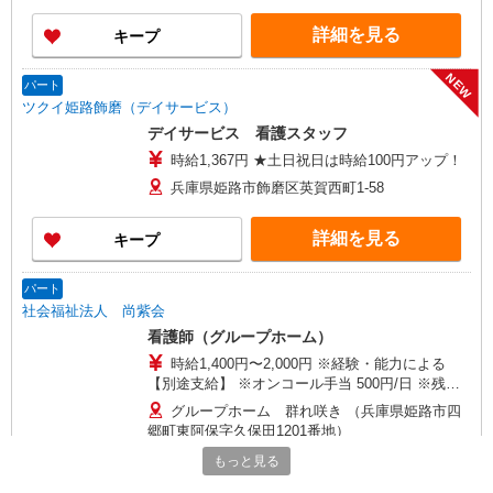
詳細を見る
キープ
NEW
パート
ツクイ姫路飾磨（デイサービス）
デイサービス 看護スタッフ
時給1,367円 ★土日祝日は時給100円アップ！
兵庫県姫路市飾磨区英賀西町1-58
詳細を見る
キープ
パート
社会福祉法人 尚紫会
看護師（グループホーム）
時給1,400円〜2,000円 ※経験・能力による
【別途支給】 ※オンコール手当 500円/日 ※残業
手当
グループホーム 群れ咲き （兵庫県姫路市四
郷町東阿保字久保田1201番地）
もっと見る
詳細を見る
キープ