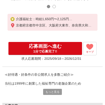
介護福祉士：時給1,650円〜2,125円
初任者以上：時給1,450円〜1,875円
京都府京都市中京区、大阪府大東市、奈良県大和高
無資格の方：時給1,350円〜1,750円
田市、奈良県奈良市、兵庫県小野市、兵庫県芦屋市
、兵庫県西宮市、兵庫県明石市、兵庫県姫路市、兵
※給与幅は勤務先による
庫県神戸市垂水区、兵庫県神戸市兵庫区、大阪府東
+交通費、諸手当（勤務先による）
大阪市、大阪府門真市、大阪府和泉市、大阪府松原
応募画面へ進む
+0円で介護資格が取れる （別途規定）
市、京都府京都市西京区、大阪府寝屋川市、大阪府
1分で応募完了!!
富田林市、大阪府枚方市、大阪府豊中市、大阪府堺
キープ
★給与日払い制度あり！
市南区、大阪府堺市西区、大阪府大阪市平野区、大
求人応募期間：2025/09/18～2026/12/31
阪府大阪市鶴見区、大阪府大阪市淀川区、大阪府大
阪市西成区、大阪府大阪市東住吉区、京都府亀岡市
、京都府宇治市、奈良県大和郡山市
≪好待遇・好条件の非公開求人を多数ご紹介≫
当社は1999年に創業した福祉専門の老舗企業のため
非公開求人もたくさん集まってきます。
もっと見る
それら膨大なデータベースの中から好待遇・好条件の
求人を選りすぐってご紹介します。