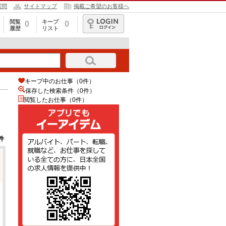
質問
サイトマップ
掲載ご希望のお客様へ
閲覧
キープ
0
0
履歴
リスト
ログイン
キープ中のお仕事（0件）
保存した検索条件（
0
件）
閲覧したお仕事（0件）
件