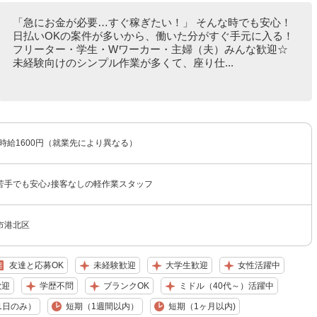
「急にお金が必要…すぐ稼ぎたい！」 そんな時でも安心！
日払いOKの案件が多いから、働いた分がすぐ手元に入る！
フリーター・学生・Wワーカー・主婦（夫）みんな歓迎☆
未経験向けのシンプル作業が多くて、座り仕...
〜時給1600円（就業先により異なる）
苦手でも安心♪接客なしの軽作業スタッフ
市港北区
友達と応募OK
未経験歓迎
大学生歓迎
女性活躍中
歓迎
学歴不問
ブランクOK
ミドル（40代～）活躍中
1日のみ）
短期（1週間以内）
短期（1ヶ月以内)