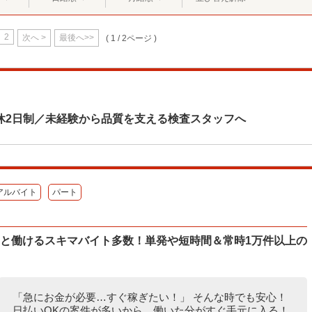
2
次へ >
最後へ>>
( 1 / 2ページ )
休2日制／未経験から品質を支える検査スタッフへ
アルバイト
パート
ッと働けるスキマバイト多数！単発や短時間＆常時1万件以上の
「急にお金が必要…すぐ稼ぎたい！」 そんな時でも安心！
日払いOKの案件が多いから、働いた分がすぐ手元に入る！