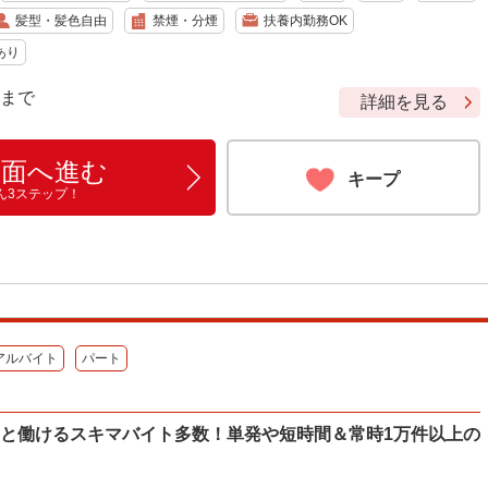
髪型・髪色自由
禁煙・分煙
扶養内勤務OK
あり
9 まで
詳細を見る
画面へ進む
キープ
ん3ステップ！
アルバイト
パート
ッと働けるスキマバイト多数！単発や短時間＆常時1万件以上の