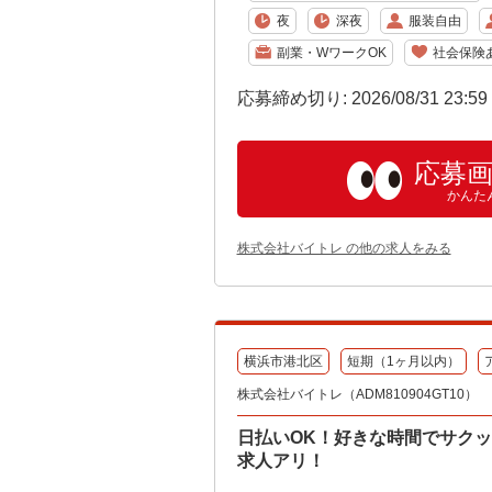
夜
深夜
服装自由
副業・WワークOK
社会保険
応募締め切り: 2026/08/31 23:5
応募
かんた
株式会社バイトレ の他の求人をみる
横浜市港北区
短期（1ヶ月以内）
株式会社バイトレ（ADM810904GT10）
日払いOK！好きな時間でサク
求人アリ！