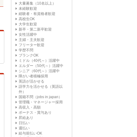
大量募集（10名以上）
未経験歓迎
経験者・有資格者歓迎
高校生OK
大学生歓迎
新卒・第二新卒歓迎
女性活躍中
主婦・主夫歓迎
フリーター歓迎
学歴不問
ブランクOK
ミドル（40代～）活躍中
エルダー（50代～）活躍中
シニア（60代～）活躍中
障がい者積極採用
英語が活かせる
語学力を活かせる（英語以
外）
国籍不問（jobs in japan）
管理職・マネージャー採用
高収入・高額
ボーナス・賞与あり
昇給あり
日払い
週払い
給与前払いOK