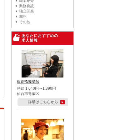
職業紹介
業務委託
独立開業
嘱託
その他
あなたにおすすめの
求人情報
個別指導講師
時給 1,040円〜1,390円
仙台市青葉区
詳細はこちらから