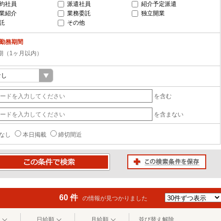
約社員
派遣社員
紹介予定派遣
業紹介
業務委託
独立開業
託
その他
-勤務期間
期（1ヶ月以内）
を含む
を含まない
なし
本日掲載
締切間近
この検索条件を保存
条件で検索
60 件
の情報が見つかりました
日給順
月給順
並び替え解除