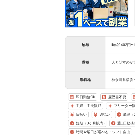
給与
時給1402円
職種
人と話すのが
勤務地
神奈川県横浜
即日勤務OK
履歴書不要
主婦・主夫歓迎
フリーター
日払い
週払い
単発（
短期（3ヶ月以内)
週1日勤務
時間や曜日が選べる・シフト自由