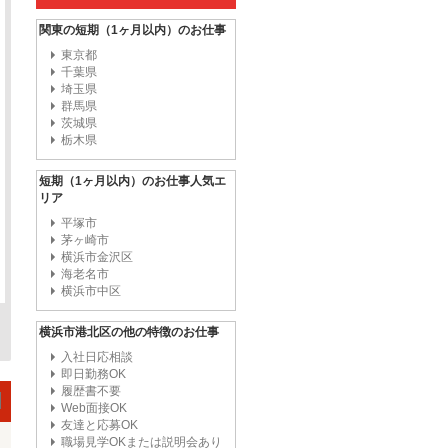
関東の短期（1ヶ月以内）のお仕事
東京都
千葉県
埼玉県
群馬県
茨城県
栃木県
短期（1ヶ月以内）のお仕事人気エ
リア
平塚市
茅ヶ崎市
横浜市金沢区
海老名市
横浜市中区
横浜市港北区の他の特徴のお仕事
入社日応相談
即日勤務OK
履歴書不要
Web面接OK
友達と応募OK
職場見学OKまたは説明会あり