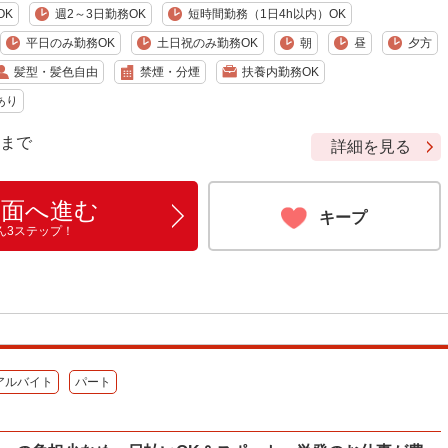
OK
週2～3日勤務OK
短時間勤務（1日4h以内）OK
平日のみ勤務OK
土日祝のみ勤務OK
朝
昼
夕方
髪型・髪色自由
禁煙・分煙
扶養内勤務OK
あり
9 まで
詳細を見る
画面へ進む
キープ
ん3ステップ！
アルバイト
パート