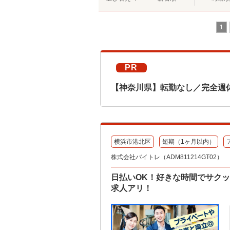
1
PR
【神奈川県】転勤なし／完全週
横浜市港北区
短期（1ヶ月以内）
株式会社バイトレ（ADM811214GT02）
日払いOK！好きな時間でサク
求人アリ！