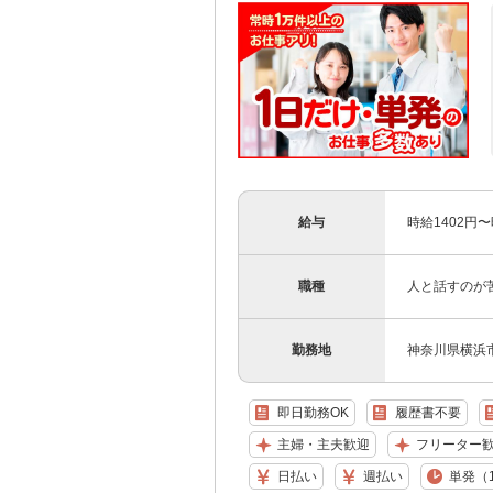
給与
時給1402円
職種
人と話すのが
勤務地
神奈川県横浜
即日勤務OK
履歴書不要
主婦・主夫歓迎
フリーター
日払い
週払い
単発（