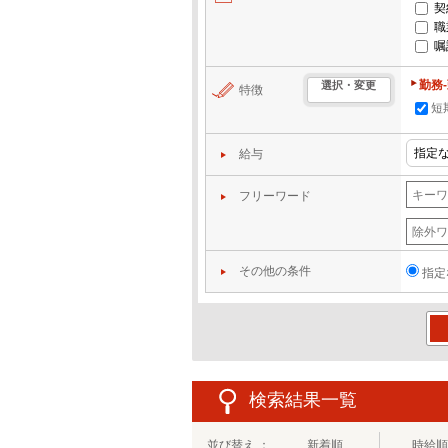
契
職
嘱
勤務
選択・変更
特徴
短
給与
フリーワード
その他の条件
指定
この
検索結果一覧
並び替え ：
新着順
時給順