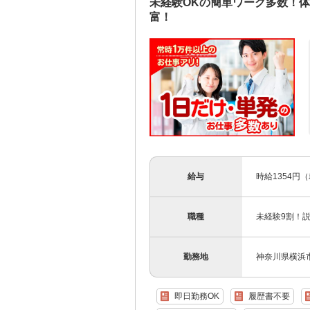
未経験OKの簡単ワーク多数！
富！
給与
時給1354円
職種
未経験9割！
勤務地
神奈川県横浜
即日勤務OK
履歴書不要