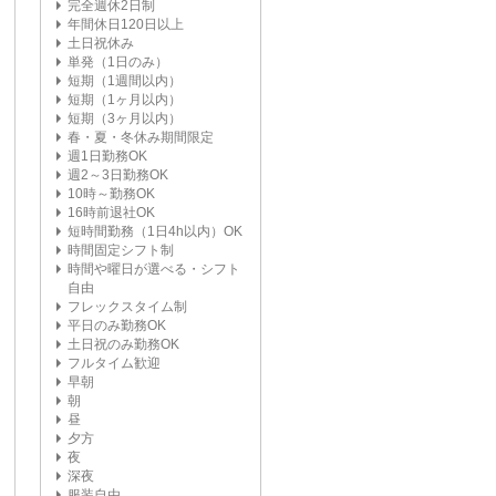
完全週休2日制
年間休日120日以上
土日祝休み
単発（1日のみ）
短期（1週間以内）
短期（1ヶ月以内）
短期（3ヶ月以内）
春・夏・冬休み期間限定
週1日勤務OK
週2～3日勤務OK
10時～勤務OK
16時前退社OK
短時間勤務（1日4h以内）OK
時間固定シフト制
時間や曜日が選べる・シフト
自由
フレックスタイム制
平日のみ勤務OK
土日祝のみ勤務OK
フルタイム歓迎
早朝
朝
昼
夕方
夜
深夜
服装自由