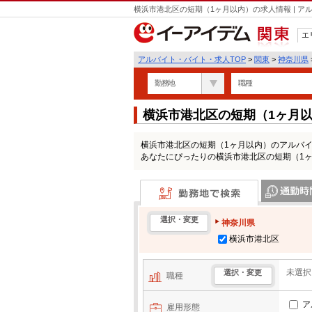
横浜市港北区の短期（1ヶ月以内）の求人情報 | 
エ
関東
アルバイト・バイト・求人TOP
>
関東
>
神奈川県
勤務地
職種
横浜市港北区の短期（1ヶ月
横浜市港北区の短期（1ヶ月以内）のアルバ
あなたにぴったりの横浜市港北区の短期（1
勤務地で検索
通勤時間・区
選択・変更
神奈川県
横浜市港北区
未選択
選択・変更
職種
ア
雇用形態