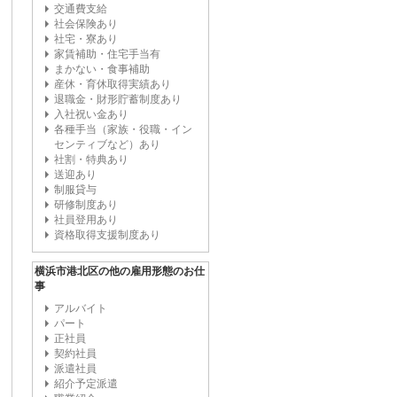
交通費支給
社会保険あり
社宅・寮あり
家賃補助・住宅手当有
まかない・食事補助
産休・育休取得実績あり
退職金・財形貯蓄制度あり
入社祝い金あり
各種手当（家族・役職・イン
センティブなど）あり
社割・特典あり
送迎あり
制服貸与
研修制度あり
社員登用あり
資格取得支援制度あり
横浜市港北区の他の雇用形態のお仕
事
アルバイト
パート
正社員
契約社員
派遣社員
紹介予定派遣