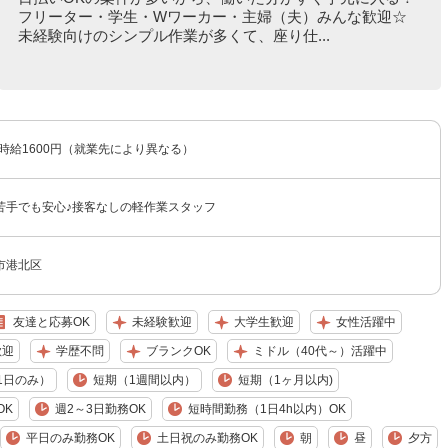
フリーター・学生・Wワーカー・主婦（夫）みんな歓迎☆
未経験向けのシンプル作業が多くて、座り仕...
〜時給1600円（就業先により異なる）
苦手でも安心♪接客なしの軽作業スタッフ
市港北区
友達と応募OK
未経験歓迎
大学生歓迎
女性活躍中
歓迎
学歴不問
ブランクOK
ミドル（40代～）活躍中
1日のみ）
短期（1週間以内）
短期（1ヶ月以内)
OK
週2～3日勤務OK
短時間勤務（1日4h以内）OK
平日のみ勤務OK
土日祝のみ勤務OK
朝
昼
夕方