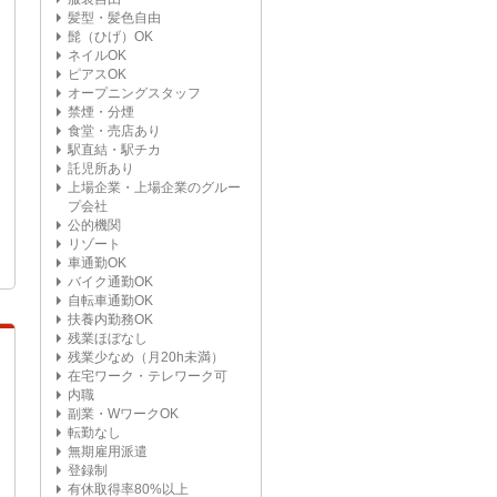
髪型・髪色自由
髭（ひげ）OK
ネイルOK
ピアスOK
オープニングスタッフ
禁煙・分煙
食堂・売店あり
駅直結・駅チカ
託児所あり
上場企業・上場企業のグルー
プ会社
公的機関
リゾート
車通勤OK
バイク通勤OK
自転車通勤OK
扶養内勤務OK
残業ほぼなし
残業少なめ（月20h未満）
在宅ワーク・テレワーク可
内職
副業・WワークOK
転勤なし
無期雇用派遣
登録制
有休取得率80%以上