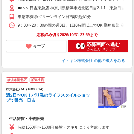
直
■a.v.v 日吉東急店 神奈川県横浜市港北区日吉2-1-1 東急日吉2F
実
東急東横線/グリーンライン日吉駅徒歩1分
9：30〜20：30の間の週3日、1日6時間以上でOK 勤務形態:変形
応募締め切り2026/10/31 23:59まで
応募画面へ進む
キープ
かんたん3ステップ！
イトキン株式会社
の他の求人をみる
横浜市港北区
派遣社員
株式会社iDA（16896514）
週2日〜OK！パリ発のライフスタイルショッ
プで販売 日吉
た
生活雑貨・小物販売
入
日
時給1550円〜1600円 経験・スキルにより考慮します
接