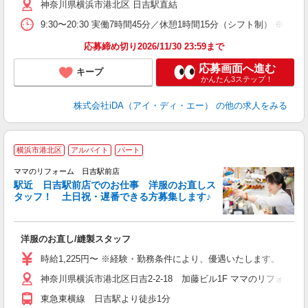
神奈川県横浜市港北区 日吉駅直結
主
勤
9:30〜20:30 実働7時間45分／休憩1時間15分（シフト制） 
休
額
応募締め切り2026/11/30 23:59まで
応募画面へ進む
キープ
かんたん3ステップ！
株式会社iDA（アイ・ディ・エー）
の他の求人をみる
横浜市港北区
アルバイト
パート
ママのリフォーム 日吉駅前店
駅近 日吉駅前店でのお仕事 洋服のお直しス
タッフ！ 土日祝・遅番できる方募集します♪
す
を
洋服のお直し/縫製スタッフ
時給1,225円〜 ※経験・勤務条件により、優遇いたします。
神奈川県横浜市港北区日吉2-2-18 加藤ビル1F ママのリフォー
東急東横線 日吉駅より徒歩1分