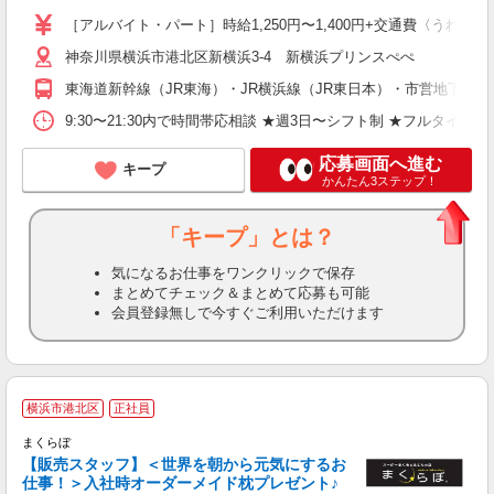
［アルバイト・パート］時給1,250円〜1,400円+交通費〈うれし
神奈川県横浜市港北区新横浜3-4 新横浜プリンスぺぺ
東海道新幹線（JR東海）・JR横浜線（JR東日本）・市営地下鉄
9:30〜21:30内で時間帯応相談 ★週3日〜シフト制 ★フルタイ
応募画面へ進む
キープ
かんたん3ステップ！
「キープ」とは？
気になるお仕事をワンクリックで保存
まとめてチェック＆まとめて応募も可能
会員登録無しで今すぐご利用いただけます
横浜市港北区
正社員
まくらぼ
り
【販売スタッフ】＜世界を朝から元気にするお
仕事！＞入社時オーダーメイド枕プレゼント♪