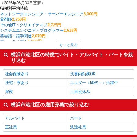
（2026年08月03日更新）
職種別平均時給
ネットワークエンジニア・サーバーエンジニア
3,000円
薬剤師
2,750円
その他IT・クリエイティブ
2,725円
システムエンジニア・プログラマー
2,633円
英会話・語学関連
2,070円
フォークリフト
1,900円
もっと見る
塾講師・家庭教師
1,822円
金属加工
1,800円
横浜市港北区の特徴でバイト・アルバイト・パートを絞
経理・人事・労務・総務・法務
1,720円
り込む
家事代行
1,700円
横浜市港北区の他の職種の平均時給を見る
社会保険あり
扶養内勤務OK
社宅・寮あり
エルダー（50代～）活躍中
深夜
土日祝休み
横浜市港北区の雇用形態で絞り込む
アルバイト
パート
正社員
派遣社員