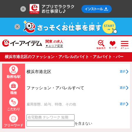
関東
の求人
▼エリア変更
横浜市港北区のファッション・アパレルのバイト・アルバイト・パー
トの求人情報一覧
横浜市港北区
選択
勤務地/駅
ファッション・アパレルすべて
選択
職種
雇用形態、給与、特徴、その他
選択
こだわり
を含まない
フリーワード