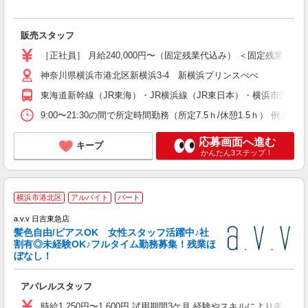
入
こ
販売スタッフ
ボ
駅
［正社員］ 月給240,000円〜（固定残業代込み） ＜固定残業代
神奈川県横浜市港北区新横浜3-4 新横浜プリンスぺぺ
東海道新幹線（JR東海）・JR横浜線（JR東日本）・横浜市営地
9:00〜21:30の間で所定時間勤務（所定7.5ｈ/休憩1.5ｈ） 例えば、、 早
応募画面へ進む
キープ
かんたん3ステップ！
世
横浜市港北区
アルバイト
パート
集
a.v.v 日吉東急店
髪色自由/ピアスOK 女性スタッフ活躍中♪社
割有◎未経験OK♪フルタイム勤務募集！残業ほ
ぼなし！
皆
アパレルスタッフ
未
日
時給1,250円〜1,600円 試用期間3ケ月 経験やスキルにより考慮いた