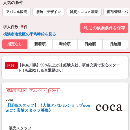
人気の条件
アパレル販売
服飾・デザイン
雑貨・コスメ販売
商品管理・バ
求人件数 :
5
件
この検索条件を保存
横浜市港北区の平均時給を見る
指定なし
新着順
時給順
日給順
月給順
【神奈川県】90％以上が未経験入社、研修充実で安心スター
PR
ト！転勤なし＆車通勤OK！
大
横浜市港北区
アルバイト
パート
未
～
coca
結
【販売スタッフ】《人気アパレルショップcoc
り
aにて店舗スタッフ募集》
販売スタッフ