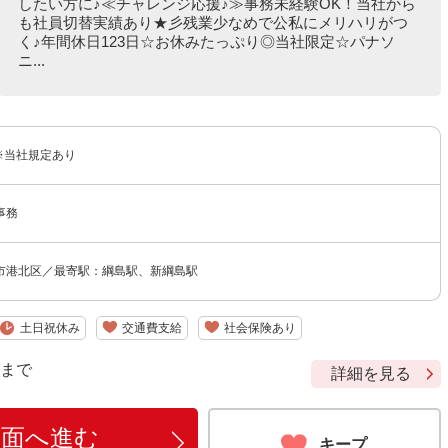
したい方に♪≪チャレンジ応援♪≫事務未経験OK！当社から
も社員切替実績あり★彡残業少なめで公私にメリハリがつ
く♪年間休日123日☆お休みたっぷり◎当社限定☆パナソ
ニ...
 ※当社規定あり
事務
市港北区／最寄駅：綱島駅、新綱島駅
土日祝休み
交通費支給
社会保険あり
9 まで
詳細を見る
画面へ進む
キープ