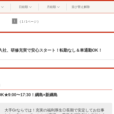
日給順
月給順
並び替え解除
1
( 1 / 1ページ )
入社、研修充実で安心スタート！転勤なし＆車通勤OK！
社
9:00〜17:30！綱島×新綱島
大手Grならでは！充実の福利厚生◎長期で安定してお仕事