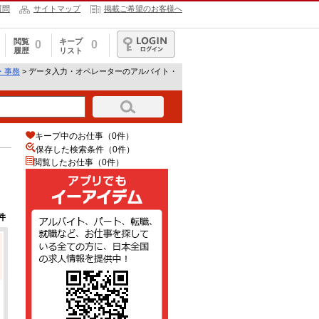
質問
サイトマップ
掲載ご希望のお客様へ
閲覧
キープ
0
0
履歴
リスト
ログイン
・事務
> データ入力・オペレーターのアルバイト・
キープ中のお仕事（0件）
保存した検索条件（
0
件）
閲覧したお仕事（0件）
件