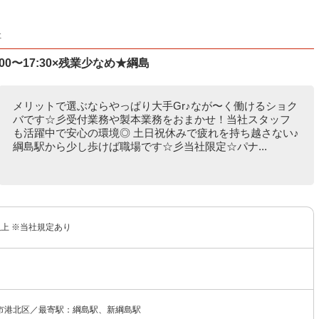
社
0〜17:30×残業少なめ★綱島
メリットで選ぶならやっぱり大手Gr♪なが〜く働けるショク
バです☆彡受付業務や製本業務をおまかせ！当社スタッフ
も活躍中で安心の環境◎ 土日祝休みで疲れを持ち越さない♪
綱島駅から少し歩けば職場です☆彡当社限定☆パナ...
円以上 ※当社規定あり
市港北区／最寄駅：綱島駅、新綱島駅