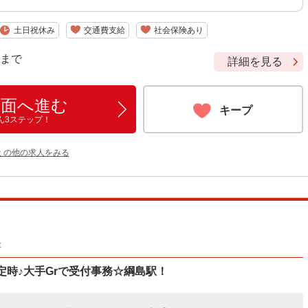
土日祝休み
交通費支給
社会保険あり
9 まで
詳細を見る
画面へ進む
キープ
ん3ステップ！
 の他の求人をみる
社
定時♪大手Grで受付事務☆綱島駅！