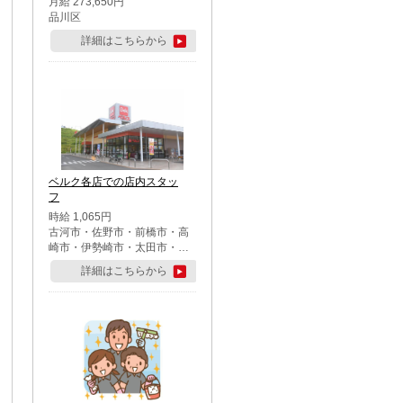
月給 273,650円
品川区
詳細はこちらから
ベルク各店での店内スタッ
フ
時給 1,065円
古河市・佐野市・前橋市・高
崎市・伊勢崎市・太田市・館
林市・藤岡市・大泉町・さい
詳細はこちらから
たま市北区・川越市・熊谷
市・行田市・秩父市・所沢
市・飯能市・東松山市・坂戸
市・鶴ケ島市・千葉市中央
区・市川市・松戸市・習志野
市・柏市・流山市・八千代
市・足立区・江戸川区・八王
子市・町田市