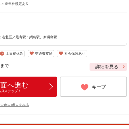
円以上 ※当社規定あり
市港北区／最寄駅：綱島駅、新綱島駅
土日祝休み
交通費支給
社会保険あり
9 まで
詳細を見る
画面へ進む
キープ
ん3ステップ！
 の他の求人をみる