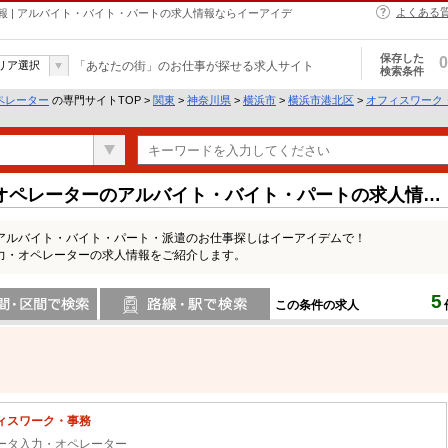
よくある
 | アルバイト・バイト・パートの求人情報ならイーアイデ
保存した
0
リア選択
「あなたの街」のお仕事が探せる求人サイト
検索条件
ペレーター
の専門サイトTOP >
関東
>
神奈川県
>
横浜市
>
横浜市港北区
>
オフィスワーク
オペレーターのアルバイト・バイト・パートの求人情報
アルバイト・バイト・パート・派遣のお仕事探しはイーアイデムで！
力・オペレーターの求人情報をご紹介します。
5
この条件の求人
間で検索
路線・駅・駅で検索
ィスワーク・事務
ータ入力・オペレーター