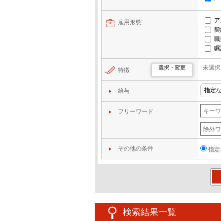
ア
雇用形態
契
職
嘱
未選択
選択・変更
特徴
給与
フリーワード
その他の条件
指定
この
検索結果一覧