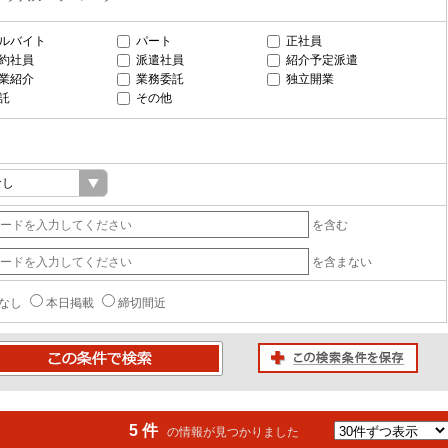
ルバイト
パート
正社員
約社員
派遣社員
紹介予定派遣
業紹介
業務委託
独立開業
託
その他
を含む
を含まない
なし
本日掲載
締切間近
この検索条件を保存
条件で検索
5 件
の情報が見つかりました