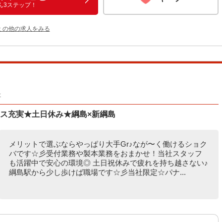
ん3ステップ！
 の他の求人をみる
社
ス充実★土日休み★綱島×新綱島
メリットで選ぶならやっぱり大手Gr♪なが〜く働けるショク
バです☆彡受付業務や製本業務をおまかせ！当社スタッフ
も活躍中で安心の環境◎ 土日祝休みで疲れを持ち越さない♪
綱島駅から少し歩けば職場です☆彡当社限定☆パナ...