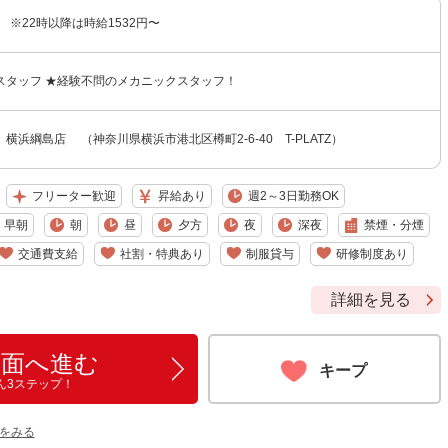
〜 ※22時以降は時給1532円〜
スタッフ ★経験不問のメカニックスタッフ！
横浜綱島店 （神奈川県横浜市港北区樽町2-6-40 T-PLATZ）
フリーター歓迎
昇給あり
週2～3日勤務OK
早朝
朝
昼
夕方
夜
深夜
禁煙・分煙
交通費支給
社割・特典あり
制服貸与
研修制度あり
詳細を見る
画面へ進む
キープ
ん3ステップ！
をみる