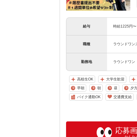
給与
時給1225円
職種
ラウンドワンス
勤務地
ラウンドワン 
高校生OK
大学生歓迎
早朝
朝
昼
夕
バイク通勤OK
交通費支給
応募
かんた