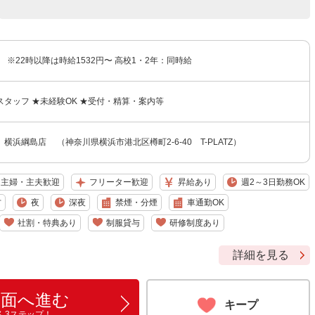
〜 ※22時以降は時給1532円〜 高校1・2年：同時給
タッフ ★未経験OK ★受付・精算・案内等
横浜綱島店 （神奈川県横浜市港北区樽町2-6-40 T-PLATZ）
主婦・主夫歓迎
フリーター歓迎
昇給あり
週2～3日勤務OK
方
夜
深夜
禁煙・分煙
車通勤OK
社割・特典あり
制服貸与
研修制度あり
詳細を見る
画面へ進む
キープ
ん3ステップ！