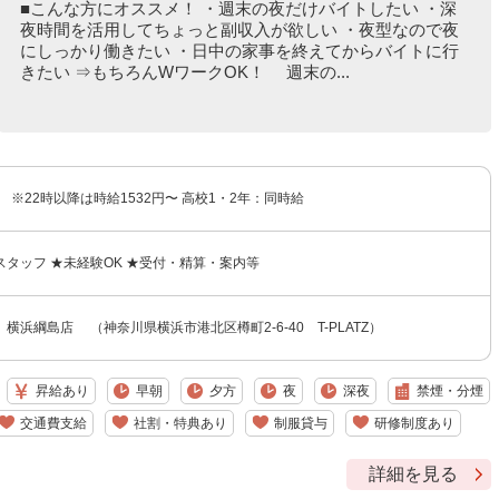
■こんな方にオススメ！ ・週末の夜だけバイトしたい ・深
夜時間を活用してちょっと副収入が欲しい ・夜型なので夜
にしっかり働きたい ・日中の家事を終えてからバイトに行
きたい ⇒もちろんWワークOK！ 週末の...
〜 ※22時以降は時給1532円〜 高校1・2年：同時給
タッフ ★未経験OK ★受付・精算・案内等
横浜綱島店 （神奈川県横浜市港北区樽町2-6-40 T-PLATZ）
昇給あり
早朝
夕方
夜
深夜
禁煙・分煙
交通費支給
社割・特典あり
制服貸与
研修制度あり
詳細を見る