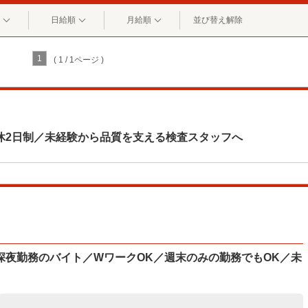
日給順
月給順
並び替え解除
1
( 1 / 1ページ )
休2日制／未経験から品質を支える検査スタッフへ
深夜勤務のバイト／WワークOK／週末のみの勤務でもOK／未