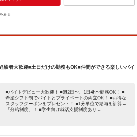
をみる
経験者大歓迎■土日だけの勤務もOK■仲間ができる楽しいバイ
■バイトデビュー大歓迎！ ■週2日〜、1日4h〜勤務OK！ ■
希望シフト制でバイトとプライベートの両立OK！ ■お得な
スタッフクーポンをプレゼント！ ■1分単位で給与を計算→
『分給制度』！ ■学生向け就活支援制度あり ...