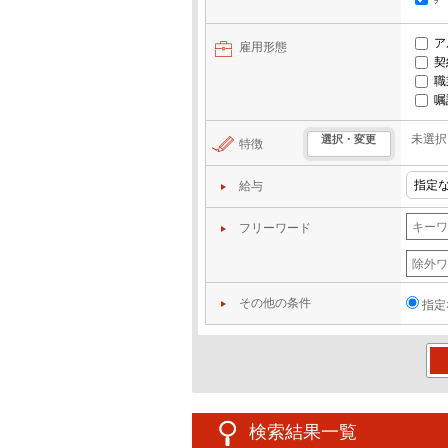
ア
雇用形態
契
職
嘱
未選択
選択・変更
特徴
給与
フリーワード
その他の条件
指定
この
検索結果一覧