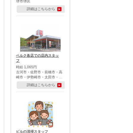
堺市堺区
詳細はこちらから
ベルク各店での店内スタッ
フ
時給 1,065円
古河市・佐野市・前橋市・高
崎市・伊勢崎市・太田市・館
林市・藤岡市・大泉町・さい
詳細はこちらから
たま市北区・川越市・熊谷
市・行田市・秩父市・所沢
市・飯能市・東松山市・坂戸
市・鶴ケ島市・千葉市中央
区・市川市・松戸市・習志野
市・柏市・流山市・八千代
市・足立区・江戸川区・八王
子市・町田市
ビルの清掃スタッフ