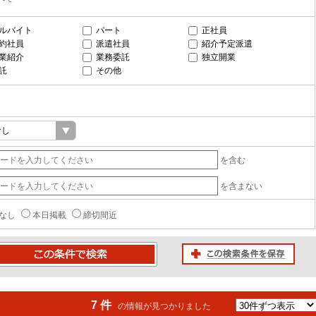
ルバイト
パート
正社員
約社員
派遣社員
紹介予定派遣
業紹介
業務委託
独立開業
託
その他
を含む
を含まない
なし
本日掲載
締切間近
この検索条件を保存
条件で検索
7 件
の情報が見つかりました