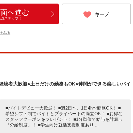
画面へ進む
キープ
ん3ステップ！
をみる
経験者大歓迎●土日だけの勤務もOK●仲間ができる楽しいバイ
■バイトデビュー大歓迎！ ■週2日〜、1日4h〜勤務OK！ ■
希望シフト制でバイトとプライベートの両立OK！ ■お得な
スタッフクーポンをプレゼント！ ■1分単位で給与を計算→
『分給制度』！ ■学生向け就活支援制度あり ...