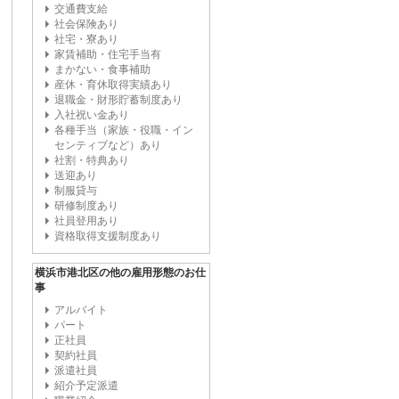
交通費支給
社会保険あり
社宅・寮あり
家賃補助・住宅手当有
まかない・食事補助
産休・育休取得実績あり
退職金・財形貯蓄制度あり
入社祝い金あり
各種手当（家族・役職・イン
センティブなど）あり
社割・特典あり
送迎あり
制服貸与
研修制度あり
社員登用あり
資格取得支援制度あり
横浜市港北区の他の雇用形態のお仕
事
アルバイト
パート
正社員
契約社員
派遣社員
紹介予定派遣