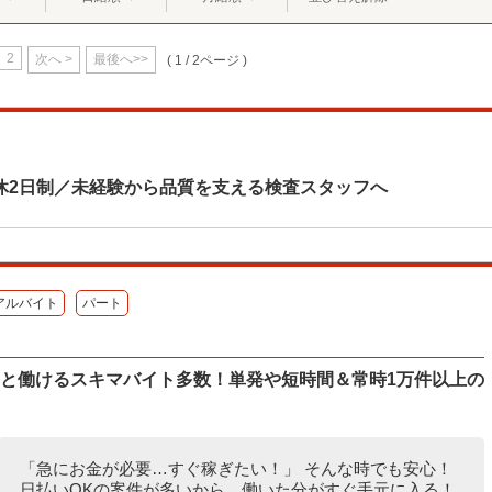
2
次へ >
最後へ>>
( 1 / 2ページ )
休2日制／未経験から品質を支える検査スタッフへ
アルバイト
パート
ッと働けるスキマバイト多数！単発や短時間＆常時1万件以上の
「急にお金が必要…すぐ稼ぎたい！」 そんな時でも安心！
日払いOKの案件が多いから、働いた分がすぐ手元に入る！