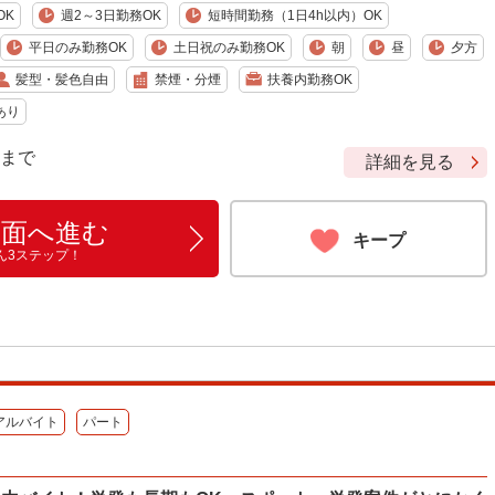
OK
週2～3日勤務OK
短時間勤務（1日4h以内）OK
平日のみ勤務OK
土日祝のみ勤務OK
朝
昼
夕方
髪型・髪色自由
禁煙・分煙
扶養内勤務OK
あり
9 まで
詳細を見る
画面へ進む
キープ
ん3ステップ！
アルバイト
パート