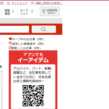
質問
サイトマップ
掲載ご希望のお客様へ
閲覧
キープ
0
0
履歴
リスト
ログイン
キープ中のお仕事（0件）
保存した検索条件（
0
件）
閲覧したお仕事（0件）
件