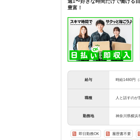
週1〜好きな時間だけで働ける
豊富！
給与
時給1480円
職種
人と話すのが
勤務地
神奈川県横浜
即日勤務OK
履歴書不要