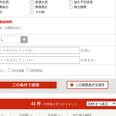
約社員
派遣社員
紹介予定派遣
業紹介
業務委託
独立開業
託
その他
-勤務期間
期（1週間以内）
を含む
を含まない
なし
本日掲載
締切間近
この検索条件を保存
条件で検索
41 件
の情報が見つかりました
日給順
月給順
並び替え解除