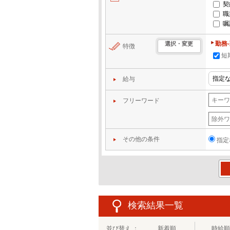
契
職
嘱
勤務
選択・変更
特徴
短
給与
フリーワード
その他の条件
指定
この
検索結果一覧
並び替え ：
新着順
時給順