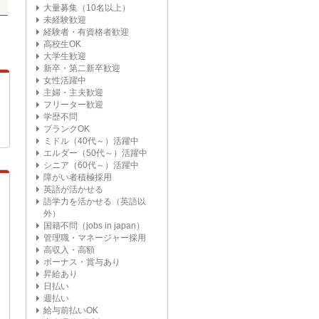
大量募集（10名以上）
未経験歓迎
経験者・有資格者歓迎
高校生OK
大学生歓迎
新卒・第二新卒歓迎
女性活躍中
主婦・主夫歓迎
フリーター歓迎
学歴不問
ブランクOK
ミドル（40代～）活躍中
エルダー（50代～）活躍中
シニア（60代～）活躍中
障がい者積極採用
英語が活かせる
語学力を活かせる（英語以
外）
国籍不問（jobs in japan）
管理職・マネージャー採用
高収入・高額
ボーナス・賞与あり
昇給あり
日払い
週払い
給与前払いOK