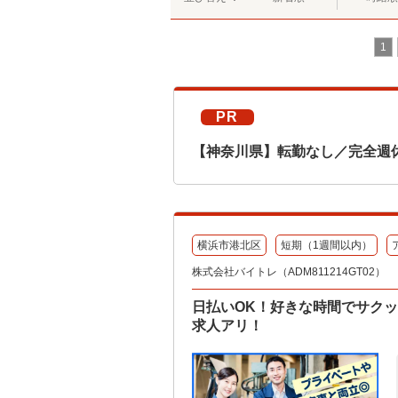
1
PR
【神奈川県】転勤なし／完全週
横浜市港北区
短期（1週間以内）
株式会社バイトレ（ADM811214GT02）
日払いOK！好きな時間でサク
求人アリ！