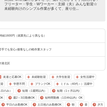
フリーター・学生・Wワーカー・主婦（夫）みんな歓迎☆
未経験向けのシンプル作業が多くて、座り仕...
〜時給1600円（就業先により異なる）
苦手でも安心♪接客なしの軽作業スタッフ
市港北区
友達と応募OK
未経験歓迎
大学生歓迎
女性活躍中
歓迎
学歴不問
ブランクOK
ミドル（40代～）活躍中
1日のみ）
短期（1週間以内）
短期（1ヶ月以内)
OK
週2～3日勤務OK
短時間勤務（1日4h以内）OK
平日のみ勤務OK
土日祝のみ勤務OK
朝
昼
夕方