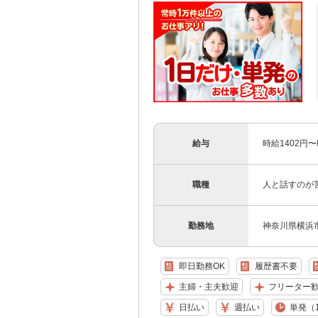
給与
時給1402円
職種
人と話すのが
勤務地
神奈川県横浜
即日勤務OK
履歴書不要
主婦・主夫歓迎
フリーター
日払い
週払い
単発（