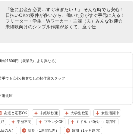
「急にお金が必要…すぐ稼ぎたい！」 そんな時でも安心！
日払いOKの案件が多いから、働いた分がすぐ手元に入る！
フリーター・学生・Wワーカー・主婦（夫）みんな歓迎☆
未経験向けのシンプル作業が多くて、座り仕...
〜時給1600円（就業先により異なる）
苦手でも安心♪接客なしの軽作業スタッフ
市港北区
友達と応募OK
未経験歓迎
大学生歓迎
女性活躍中
歓迎
学歴不問
ブランクOK
ミドル（40代～）活躍中
1日のみ）
短期（1週間以内）
短期（1ヶ月以内)