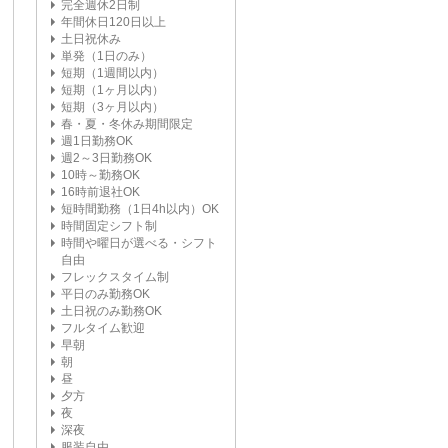
完全週休2日制
年間休日120日以上
土日祝休み
単発（1日のみ）
短期（1週間以内）
短期（1ヶ月以内）
短期（3ヶ月以内）
春・夏・冬休み期間限定
週1日勤務OK
週2～3日勤務OK
10時～勤務OK
16時前退社OK
短時間勤務（1日4h以内）OK
時間固定シフト制
時間や曜日が選べる・シフト
自由
フレックスタイム制
平日のみ勤務OK
土日祝のみ勤務OK
フルタイム歓迎
早朝
朝
昼
夕方
夜
深夜
服装自由