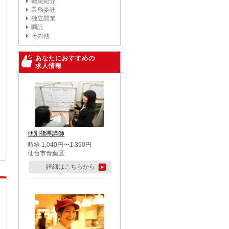
職業紹介
業務委託
独立開業
嘱託
その他
あなたにおすすめの
求人情報
個別指導講師
時給 1,040円〜1,390円
仙台市青葉区
詳細はこちらから