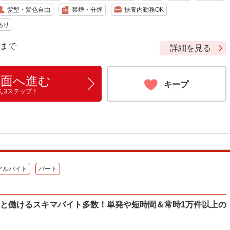
髪型・髪色自由
禁煙・分煙
扶養内勤務OK
あり
9 まで
詳細を見る
画面へ進む
キープ
ん3ステップ！
アルバイト
パート
ッと働けるスキマバイト多数！単発や短時間＆常時1万件以上の