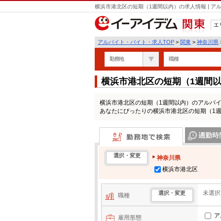
横浜市港北区の短期（1週間以内）の求人情報 | 
エ
関東
アルバイト・バイト・求人TOP
>
関東
>
神奈川県
勤務地
職種
横浜市港北区の短期（1週間
横浜市港北区の短期（1週間以内）のアルバ
あなたにぴったりの横浜市港北区の短期（1
勤務地で検索
通勤時間・区
選択・変更
神奈川県
横浜市港北区
未選択
選択・変更
職種
ア
雇用形態