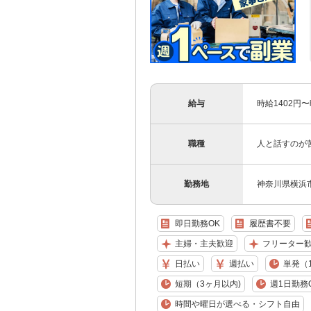
給与
時給1402円
職種
人と話すのが
勤務地
神奈川県横浜
即日勤務OK
履歴書不要
主婦・主夫歓迎
フリーター
日払い
週払い
単発（
短期（3ヶ月以内)
週1日勤務
時間や曜日が選べる・シフト自由