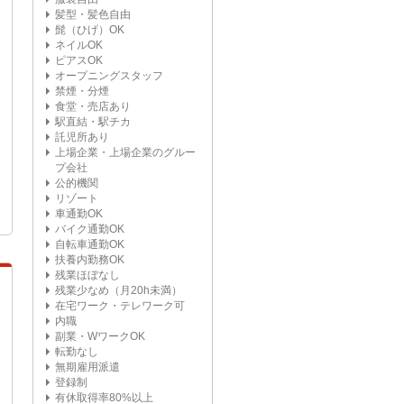
髪型・髪色自由
髭（ひげ）OK
ネイルOK
ピアスOK
オープニングスタッフ
禁煙・分煙
食堂・売店あり
駅直結・駅チカ
託児所あり
上場企業・上場企業のグルー
プ会社
公的機関
リゾート
車通勤OK
バイク通勤OK
自転車通勤OK
扶養内勤務OK
残業ほぼなし
残業少なめ（月20h未満）
在宅ワーク・テレワーク可
内職
副業・WワークOK
転勤なし
無期雇用派遣
登録制
有休取得率80%以上