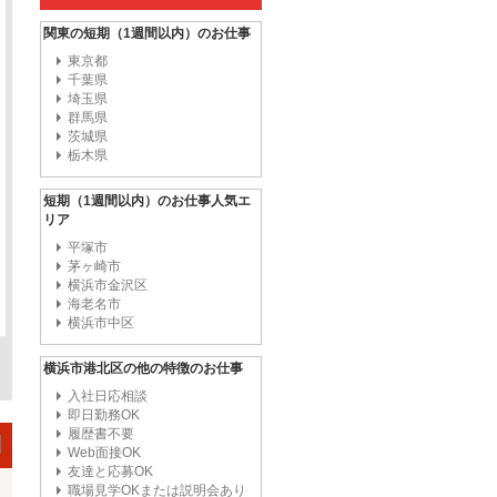
関東の短期（1週間以内）のお仕事
東京都
千葉県
埼玉県
群馬県
茨城県
栃木県
短期（1週間以内）のお仕事人気エ
リア
平塚市
茅ヶ崎市
横浜市金沢区
海老名市
横浜市中区
横浜市港北区の他の特徴のお仕事
入社日応相談
即日勤務OK
履歴書不要
Web面接OK
友達と応募OK
職場見学OKまたは説明会あり