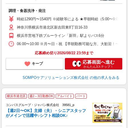
が
調理・食器洗浄・発注
週
祝
時給1290円〜1540円 ※経験等による ★早朝時給（5:00〜
（
神奈川県横浜市港北区新吉田東8丁目16-33
会
横浜市営地下鉄ブルーライン「新羽」駅よりバス6分
06:00〜10:00 ※月〜日・祝 【早朝勤務可能な方、大歓迎！〜
応募締め切り2026/08/22 23:59まで
応募画面へ進む
キープ
かんたん3ステップ！
SOMPOケアソリューションズ株式会社
の他の求人をみる
横浜市港北区
週2～3日勤務OK
アルバイト
パート
コンパスグループ・ジャパン株式会社 39581_p
く
【週2日〜OK】主婦（夫）・シニアスタッフ
がメインで活躍中♪シフト相談OK♪