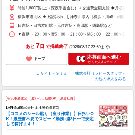
入
量
時給1,800円以上（深夜手当含む）＋交通費全額支給 ◆月収例 316,8
迎
横浜市港北区 ★上記以外にも神奈川県内（横浜・川崎・相模原な
給
期
日吉駅・日吉本町駅・元住吉駅・高田駅・綱島駅など
休
シ
▼夜勤 ・20：00〜翌5：00 ・21：00〜翌6：00 ・22
深
7
あと
日
で掲載終了
(2026/08/17 23:59まで)
応募画面へ進む
キープ
かんたん3ステップ！
ＬＡＰＩ－Ｓｔａｆｆ株式会社（ラピースタッフ）
の他の求人をみる
横浜市港北区
週2～3日勤務OK
派遣社員
LAPI-Staff株式会社 本社/軽作業窓口
【コスメのシール貼り（座り作業）】日払いO
K！履歴書不要でスピード勤務♪週3日〜で安定
して稼げます！
で