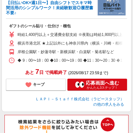
【日払いOK×週1日〜】自由シフトでスキマ時
間活用のシンプルワーク！未経験歓迎◎履歴書
不要♪
き
入
ギフトのシール貼り・仕分け・梱包
量
迎
時給1,400円以上＋交通費全額支給 ※夜勤は時給1,800円以上（深夜手
給
横浜市港北区 ★上記以外にも神奈川県内（横浜・川崎・相模原な
期
休
岸根公園駅・妙蓮寺駅・新横浜駅・白楽駅・菊名駅など
日
タ
◆ 9：00〜18：00 ◆10：00〜19：00 ◆11：30〜2
7
あと
日
で掲載終了
(2026/08/17 23:59まで)
応募画面へ進む
キープ
かんたん3ステップ！
ＬＡＰＩ－Ｓｔａｆｆ株式会社（ラピースタッフ）
の他の求人をみる