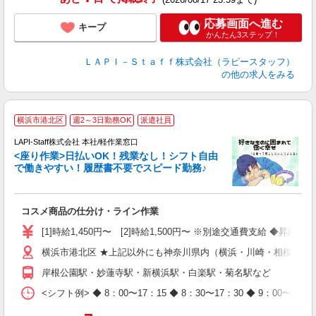
応募画面へ進む
キープ
かんたん3ステップ！
ＬＡＰＩ－Ｓｔａｆｆ株式会社（ラピースタッフ）
の他の求人をみる
横浜市港北区
週2～3日勤務OK
派遣社員
て
で
LAPI-Staff株式会社 本社/軽作業窓口
遇
<座り作業>日払いOK！残業なし！シフト自由
で働きやすい！履歴書不要でスピード勤務♪
く
入
コスメ商品の仕分け・ライン作業
量
迎
[1]時給1,450円〜 [2]時給1,500円〜 ※別途交通費支給 ◆昇給
与
横浜市港北区 ★上記以外にも神奈川県内（横浜・川崎・相模原な
（
が
岸根公園駅・妙蓮寺駅・新横浜駅・白楽駅・菊名駅など
ム
種
<シフト例> ◆ 8：00〜17：15 ◆ 8：30〜17：30 ◆ 9