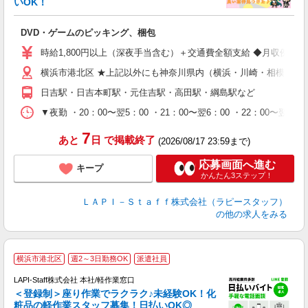
いOK！
を
DVD・ゲームのピッキング、梱包
入
量
時給1,800円以上（深夜手当含む）＋交通費全額支給 ◆月収例 316,8
迎
横浜市港北区 ★上記以外にも神奈川県内（横浜・川崎・相模原な
給
期
日吉駅・日吉本町駅・元住吉駅・高田駅・綱島駅など
休
シ
▼夜勤 ・20：00〜翌5：00 ・21：00〜翌6：00 ・22
深
7
あと
日
で掲載終了
(2026/08/17 23:59まで)
応募画面へ進む
キープ
かんたん3ステップ！
ＬＡＰＩ－Ｓｔａｆｆ株式会社（ラピースタッフ）
の他の求人をみる
横浜市港北区
週2～3日勤務OK
派遣社員
LAPI-Staff株式会社 本社/軽作業窓口
＜登録制＞座り作業でラクラク♪未経験OK！化
粧品の軽作業スタッフ募集！日払いOK◎