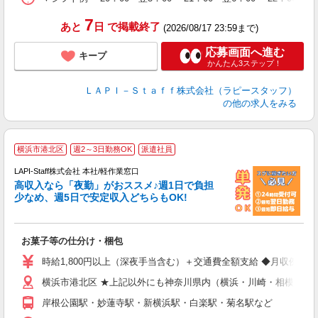
7
あと
日
で掲載終了
(2026/08/17 23:59まで)
応募画面へ進む
キープ
かんたん3ステップ！
ＬＡＰＩ－Ｓｔａｆｆ株式会社（ラピースタッフ）
の他の求人をみる
横浜市港北区
週2～3日勤務OK
派遣社員
LAPI-Staff株式会社 本社/軽作業窓口
高収入なら「夜勤」がおススメ♪週1日で負担
ど
少なめ、週5日で安定収入どちらもOK!
マ
お菓子等の仕分け・梱包
入
量
時給1,800円以上（深夜手当含む）＋交通費全額支給 ◆月収例 316,8
迎
横浜市港北区 ★上記以外にも神奈川県内（横浜・川崎・相模原な
給
期
岸根公園駅・妙蓮寺駅・新横浜駅・白楽駅・菊名駅など
休