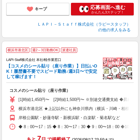
応募画面へ進む
キープ
かんたん3ステップ！
ＬＡＰＩ－Ｓｔａｆｆ株式会社（ラピースタッフ）
の他の求人をみる
横浜市港北区
週2～3日勤務OK
派遣社員
LAPI-Staff株式会社 本社/軽作業窓口
【コスメのシール貼り（座り作業）】日払いO
K！履歴書不要でスピード勤務♪週3日〜で安定
して稼げます！
で
コスメのシール貼り（座り作業）
入
量
[1]時給1,450円〜 [2]時給1,500円〜 ※別途交通費支給 ◆昇給
迎
横浜市港北区 ★上記以外にも神奈川県内（横浜・川崎・相模原な
与
（
岸根公園駅・妙蓮寺駅・新横浜駅・白楽駅・菊名駅など
が
ム
◆ 8：00〜17：15 ◆ 8：30〜17：30 ◆ 9：00〜18：
種
7
あと
日
で掲載終了
(2026/08/17 23:59まで)