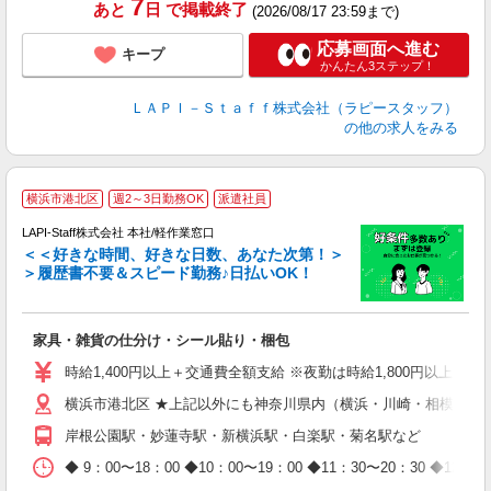
7
あと
日
で掲載終了
(2026/08/17 23:59まで)
応募画面へ進む
キープ
かんたん3ステップ！
ＬＡＰＩ－Ｓｔａｆｆ株式会社（ラピースタッフ）
の他の求人をみる
横浜市港北区
週2～3日勤務OK
派遣社員
LAPI-Staff株式会社 本社/軽作業窓口
＜＜好きな時間、好きな日数、あなた次第！＞
＞履歴書不要＆スピード勤務♪日払いOK！
者
家具・雑貨の仕分け・シール貼り・梱包
入
量
時給1,400円以上＋交通費全額支給 ※夜勤は時給1,800円以上（深夜手
迎
横浜市港北区 ★上記以外にも神奈川県内（横浜・川崎・相模原な
給
期
岸根公園駅・妙蓮寺駅・新横浜駅・白楽駅・菊名駅など
休
日
◆ 9：00〜18：00 ◆10：00〜19：00 ◆11：30〜2
タ