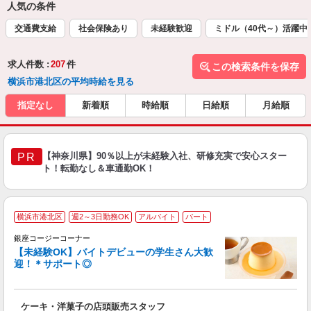
人気の条件
交通費支給
社会保険あり
未経験歓迎
ミドル（40代～）活躍中
求人件数 :
207
件
この検索条件を保存
横浜市港北区の平均時給を見る
指定なし
新着順
時給順
日給順
月給順
【神奈川県】90％以上が未経験入社、研修充実で安心スター
PR
ト！転勤なし＆車通勤OK！
横浜市港北区
週2～3日勤務OK
アルバイト
パート
銀座コージーコーナー
【未経験OK】バイトデビューの学生さん大歓
迎！＊サポート◎
出
入
ケーキ・洋菓子の店頭販売スタッフ
リ