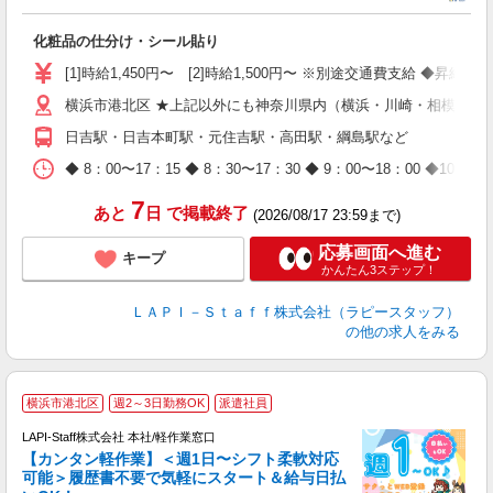
に
化粧品の仕分け・シール貼り
入
量
[1]時給1,450円〜 [2]時給1,500円〜 ※別途交通費支給 ◆昇給
迎
横浜市港北区 ★上記以外にも神奈川県内（横浜・川崎・相模原な
与
（
日吉駅・日吉本町駅・元住吉駅・高田駅・綱島駅など
が
ム
◆ 8：00〜17：15 ◆ 8：30〜17：30 ◆ 9：00〜18：
種
7
あと
日
で掲載終了
(2026/08/17 23:59まで)
応募画面へ進む
キープ
かんたん3ステップ！
ＬＡＰＩ－Ｓｔａｆｆ株式会社（ラピースタッフ）
の他の求人をみる
横浜市港北区
週2～3日勤務OK
派遣社員
LAPI-Staff株式会社 本社/軽作業窓口
【カンタン軽作業】＜週1日〜シフト柔軟対応
可能＞履歴書不要で気軽にスタート＆給与日払