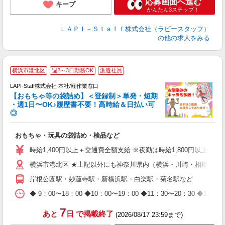
応募画面へ進む
キープ
かんたん3ステップ！
ＬＡＰＩ－Ｓｔａｆｆ株式会社（ラピースタッフ）
の他の求人をみる
横浜市港北区
週2～3日勤務OK
派遣社員
LAPI-Staff株式会社 本社/軽作業窓口
【おもちゃ等の袋詰め】＜登録制＞単発・短期
・週1日〜OK♪履歴書不要！高時給＆日払い可
◎
必
おもちゃ・玩具の袋詰め・検品など
入
量
時給1,400円以上＋交通費全額支給 ※夜勤は時給1,800円以上（深夜手
迎
横浜市港北区 ★上記以外にも神奈川県内（横浜・川崎・相模原な
給
期
岸根公園駅・妙蓮寺駅・新横浜駅・白楽駅・菊名駅など
休
日
◆ 9：00〜18：00 ◆10：00〜19：00 ◆11：30〜2
タ
7
あと
日
で掲載終了
(2026/08/17 23:59まで)