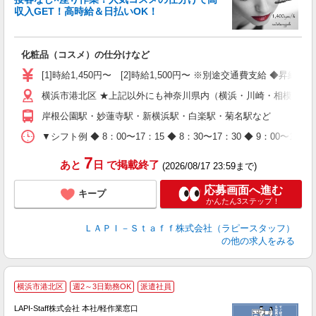
収入GET！高時給＆日払いOK！
払
化粧品（コスメ）の仕分けなど
入
量
[1]時給1,450円〜 [2]時給1,500円〜 ※別途交通費支給 ◆昇給
迎
横浜市港北区 ★上記以外にも神奈川県内（横浜・川崎・相模原な
与
（
岸根公園駅・妙蓮寺駅・新横浜駅・白楽駅・菊名駅など
が
ム
▼シフト例 ◆ 8：00〜17：15 ◆ 8：30〜17：30 ◆ 9：
種
7
あと
日
で掲載終了
(2026/08/17 23:59まで)
応募画面へ進む
キープ
かんたん3ステップ！
ＬＡＰＩ－Ｓｔａｆｆ株式会社（ラピースタッフ）
の他の求人をみる
★
横浜市港北区
週2～3日勤務OK
派遣社員
LAPI-Staff株式会社 本社/軽作業窓口