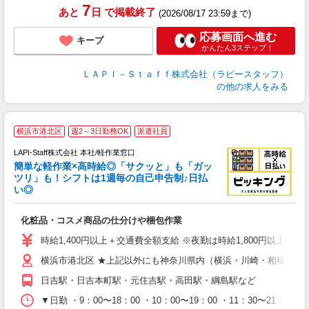
7
あと
日
で掲載終了
(2026/08/17 23:59まで)
応募画面へ進む
キープ
かんたん3ステップ！
ＬＡＰＩ－Ｓｔａｆｆ株式会社（ラピースタッフ）
の他の求人をみる
横浜市港北区
週2～3日勤務OK
派遣社員
LAPI-Staff株式会社 本社/軽作業窓口
簡単な軽作業×高時給◎「サクッと」も「ガッ
談
ツリ」も！シフトは1週毎の自己申告制♪日払
い◎
こ
化粧品・コスメ商品の仕分けや梱包作業
入
量
時給1,400円以上＋交通費全額支給 ※夜勤は時給1,800円以上（深夜手当
迎
横浜市港北区 ★上記以外にも神奈川県内（横浜・川崎・相模原な
給
期
日吉駅・日吉本町駅・元住吉駅・高田駅・綱島駅など
休
日
▼日勤 ・9：00〜18：00 ・10：00〜19：00 ・11：3