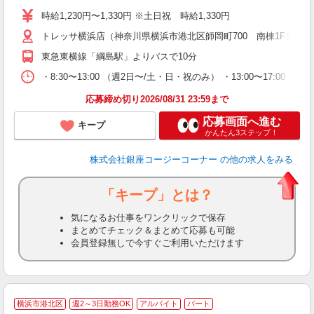
し
時給1,230円〜1,330円 ※土日祝 時給1,330円
3
トレッサ横浜店（神奈川県横浜市港北区師岡町700 南棟1F） ※
ー
東急東横線「綱島駅」よりバスで10分
・8:30〜13:00 （週2日〜/土・日・祝のみ） ・13:00〜1
応募締め切り2026/08/31 23:59まで
応募画面へ進む
キープ
かんたん3ステップ！
株式会社銀座コージーコーナー
の他の求人をみる
「キープ」とは？
気になるお仕事をワンクリックで保存
まとめてチェック＆まとめて応募も可能
会員登録無しで今すぐご利用いただけます
横浜市港北区
週2～3日勤務OK
アルバイト
パート