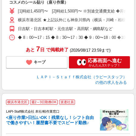
コスメのシール貼り（座り作業）
入
量
[1]時給1,450円〜 [2]時給1,500円〜 ※別途交通費支給 ◆昇給
迎
横浜市港北区 ★上記以外にも神奈川県内（横浜・川崎・相模原な
与
（
日吉駅・日吉本町駅・元住吉駅・高田駅・綱島駅など
が
ム
◆ 8：00〜17：15 ◆ 8：30〜17：30 ◆ 9：00〜18：
種
7
あと
日
で掲載終了
(2026/08/17 23:59まで)
応募画面へ進む
キープ
かんたん3ステップ！
ＬＡＰＩ－Ｓｔａｆｆ株式会社（ラピースタッフ）
の他の求人をみる
横浜市港北区
週2～3日勤務OK
派遣社員
て
で
LAPI-Staff株式会社 本社/軽作業窓口
遇
<座り作業>日払いOK！残業なし！シフト自由
で働きやすい！履歴書不要でスピード勤務♪
く