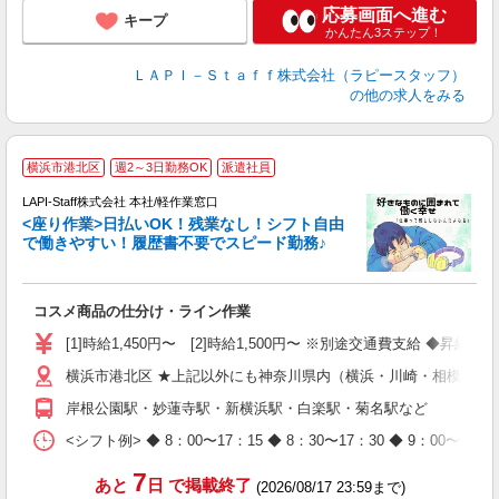
応募画面へ進む
キープ
かんたん3ステップ！
ＬＡＰＩ－Ｓｔａｆｆ株式会社（ラピースタッフ）
の他の求人をみる
横浜市港北区
週2～3日勤務OK
派遣社員
て
で
LAPI-Staff株式会社 本社/軽作業窓口
遇
<座り作業>日払いOK！残業なし！シフト自由
で働きやすい！履歴書不要でスピード勤務♪
く
入
コスメ商品の仕分け・ライン作業
量
迎
[1]時給1,450円〜 [2]時給1,500円〜 ※別途交通費支給 ◆昇給
与
横浜市港北区 ★上記以外にも神奈川県内（横浜・川崎・相模原な
（
が
岸根公園駅・妙蓮寺駅・新横浜駅・白楽駅・菊名駅など
ム
種
<シフト例> ◆ 8：00〜17：15 ◆ 8：30〜17：30 ◆ 9
7
あと
日
で掲載終了
(2026/08/17 23:59まで)