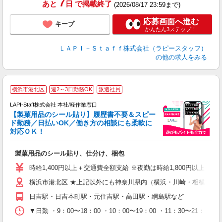
7
あと
日
で掲載終了
(2026/08/17 23:59まで)
応募画面へ進む
キープ
かんたん3ステップ！
ＬＡＰＩ－Ｓｔａｆｆ株式会社（ラピースタッフ）
の他の求人をみる
横浜市港北区
週2～3日勤務OK
派遣社員
LAPI-Staff株式会社 本社/軽作業窓口
【製菓用品のシール貼り】履歴書不要＆スピー
ド勤務／日払いOK／働き方の相談にも柔軟に
対応ＯＫ！
入
製菓用品のシール貼り、仕分け、梱包
量
迎
時給1,400円以上＋交通費全額支給 ※夜勤は時給1,800円以上（深夜手
給
横浜市港北区 ★上記以外にも神奈川県内（横浜・川崎・相模原な
期
休
日吉駅・日吉本町駅・元住吉駅・高田駅・綱島駅など
日
タ
▼日勤 ・9：00〜18：00 ・10：00〜19：00 ・11：3