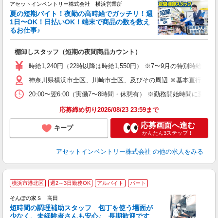
アセットインベントリー株式会社 横浜営業所
夏の短期バイト！夜勤の高時給でガッチリ！週
担
1日〜OK！日払いOK！端末で商品の数を数え
自
るお仕事♪
手
棚卸しスタッフ（短期の夜間商品カウント）
履
学
時給1,240円（22時以降は時給1,550円） ※7〜9月の特別時
日
神奈川県横浜市全区、川崎市全区、及びその周辺 ※基本直行直帰
給
20:00〜翌6:00（実働7〜8時間・休憩有） ※勤務開始時間に
応募締め切り2026/08/23 23:59まで
応募画面へ進む
キープ
かんたん3ステップ！
アセットインベントリー株式会社
の他の求人をみる
横浜市港北区
週2～3日勤務OK
アルバイト
パート
そんぽの家Ｓ 高田
短時間の調理補助スタッフ 包丁を使う場面が
少なく、未経験者さんも安心♪ 長期歓迎です