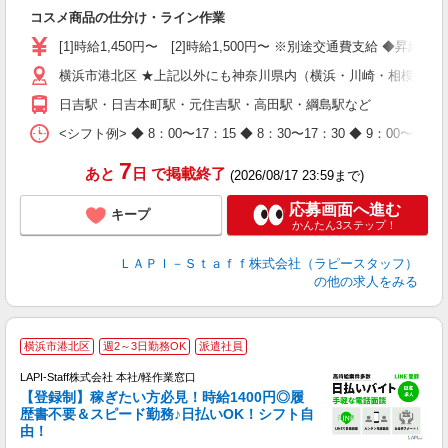
入
コスメ商品の仕分け・ライン作業
量
迎
[1]時給1,450円〜 [2]時給1,500円〜 ※別途交通費支給 ◆昇給
与
横浜市港北区 ★上記以外にも神奈川県内（横浜・川崎・相模原な
（
が
日吉駅・日吉本町駅・元住吉駅・高田駅・綱島駅など
ム
種
<シフト例> ◆ 8：00〜17：15 ◆ 8：30〜17：30 ◆ 9
7
あと
日
で掲載終了
(2026/08/17 23:59まで)
応募画面へ進む
キープ
かんたん3ステップ！
ＬＡＰＩ－Ｓｔａｆｆ株式会社（ラピースタッフ）
の他の求人をみる
横浜市港北区
週2～3日勤務OK
派遣社員
LAPI-Staff株式会社 本社/軽作業窓口
【登録制】稼ぎたい方必見！時給1400円◎履
歴書不要＆スピード勤務♪日払いOK！シフト自
由！