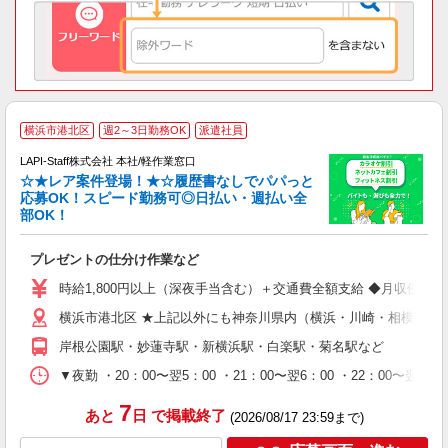
横浜市港北区
週2～3日勤務OK
派遣社員
LAPI-Staff株式会社 本社/軽作業窓口
☆★レア案件登場！★☆履歴書なしでパパっと
応募OK！スピード勤務可◎日払い・週払い全
部OK！
ト
プレゼントの仕分け作業など
入
量
時給1,800円以上（深夜手当含む）＋交通費全額支給 ◆月収例 316,8
迎
横浜市港北区 ★上記以外にも神奈川県内（横浜・川崎・相模原な
給
期
岸根公園駅・妙蓮寺駅・新横浜駅・白楽駅・菊名駅など
休
シ
▼夜勤 ・20：00〜翌5：00 ・21：00〜翌6：00 ・22
深
7
あと
日
で掲載終了
(2026/08/17 23:59まで)