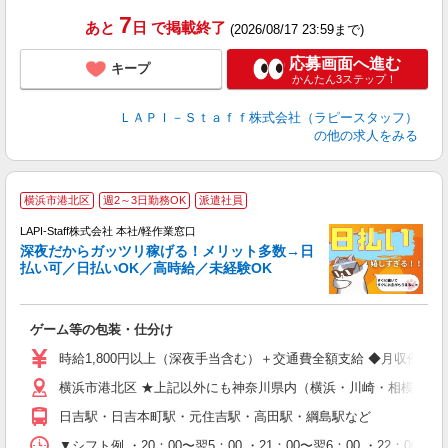
タ
7
あと
日
で掲載終了
(2026/08/17 23:59まで)
応募画面へ進む
キープ
かんたん3ステップ！
ＬＡＰＩ－Ｓｔａｆｆ株式会社（ラピースタッフ）
の他の求人をみる
お
横浜市港北区
週2～3日勤務OK
派遣社員
LAPI-Staff株式会社 本社/軽作業窓口
深夜だからガッツリ稼げる！メリット多数→日
払い可／日払いOK／高時給／未経験OK
時
す
入
ゲーム等の包装・仕分け
量
迎
時給1,800円以上（深夜手当含む）＋交通費全額支給 ◆月収例 316,8
給
横浜市港北区 ★上記以外にも神奈川県内（横浜・川崎・相模原な
期
休
日吉駅・日吉本町駅・元住吉駅・高田駅・綱島駅など
シ
深
▼シフト例 ・20：00〜翌5：00 ・21：00〜翌6：00 ・