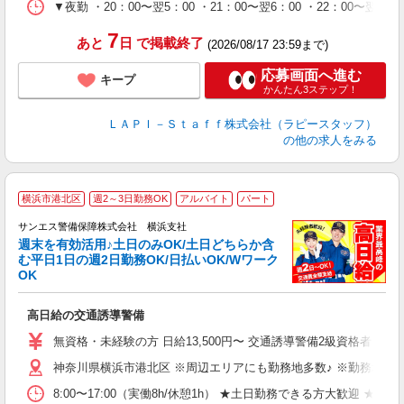
シ
▼夜勤 ・20：00〜翌5：00 ・21：00〜翌6：00 ・22
深
7
あと
日
で掲載終了
(2026/08/17 23:59まで)
応募画面へ進む
キープ
かんたん3ステップ！
ＬＡＰＩ－Ｓｔａｆｆ株式会社（ラピースタッフ）
の他の求人をみる
横浜市港北区
週2～3日勤務OK
アルバイト
パート
サンエス警備保障株式会社 横浜支社
週末を有効活用♪土日のみOK/土日どちらか含
む平日1日の週2日勤務OK/日払いOK/Wワーク
OK
社
高日給の交通誘導警備
未
～
無資格・未経験の方 日給13,500円〜 交通誘導警備2級資格者 日
週
神奈川県横浜市港北区 ※周辺エリアにも勤務地多数♪ ※勤務地充
ク
8:00〜17:00（実働8h/休憩1h） ★土日勤務できる方大