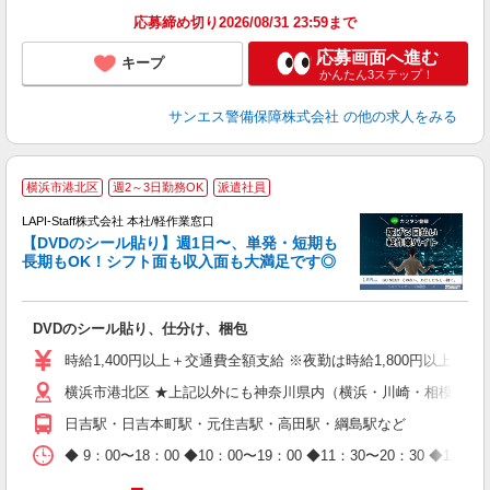
応募締め切り2026/08/31 23:59まで
応募画面へ進む
キープ
かんたん3ステップ！
サンエス警備保障株式会社
の他の求人をみる
＼
横浜市港北区
週2～3日勤務OK
派遣社員
LAPI-Staff株式会社 本社/軽作業窓口
【DVDのシール貼り】週1日〜、単発・短期も
長期もOK！シフト面も収入面も大満足です◎
働
DVDのシール貼り、仕分け、梱包
入
量
時給1,400円以上＋交通費全額支給 ※夜勤は時給1,800円以上（深夜手
迎
横浜市港北区 ★上記以外にも神奈川県内（横浜・川崎・相模原な
給
期
日吉駅・日吉本町駅・元住吉駅・高田駅・綱島駅など
休
日
◆ 9：00〜18：00 ◆10：00〜19：00 ◆11：30〜2
タ