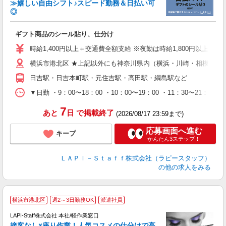
≫嬉しい自由シフト♪スピード勤務＆日払い可
◎
入
ギフト商品のシール貼り、仕分け
量
迎
時給1,400円以上＋交通費全額支給 ※夜勤は時給1,800円以上（深夜手
給
横浜市港北区 ★上記以外にも神奈川県内（横浜・川崎・相模原な
期
休
日吉駅・日吉本町駅・元住吉駅・高田駅・綱島駅など
日
タ
▼日勤 ・9：00〜18：00 ・10：00〜19：00 ・11：3
7
あと
日
で掲載終了
(2026/08/17 23:59まで)
応募画面へ進む
キープ
かんたん3ステップ！
ＬＡＰＩ－Ｓｔａｆｆ株式会社（ラピースタッフ）
の他の求人をみる
横浜市港北区
週2～3日勤務OK
派遣社員
LAPI-Staff株式会社 本社/軽作業窓口
接客なし×座り作業！人気コスメの仕分けで高