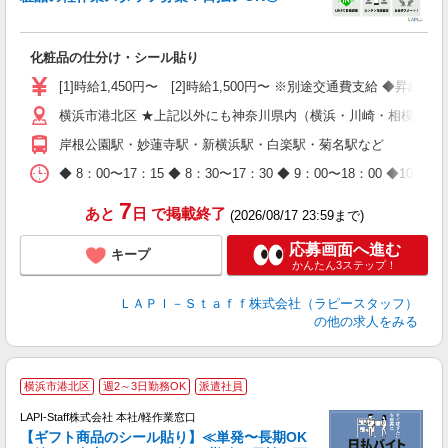
に
化粧品の仕分け・シール貼り
入
量
[1]時給1,450円〜 [2]時給1,500円〜 ※別途交通費支給 ◆昇給
迎
横浜市港北区 ★上記以外にも神奈川県内（横浜・川崎・相模原な
与
（
岸根公園駅・妙蓮寺駅・新横浜駅・白楽駅・菊名駅など
が
ム
◆ 8：00〜17：15 ◆ 8：30〜17：30 ◆ 9：00〜18：
種
7
あと
日
で掲載終了
(2026/08/17 23:59まで)
応募画面へ進む
キープ
かんたん3ステップ！
ＬＡＰＩ－Ｓｔａｆｆ株式会社（ラピースタッフ）
の他の求人をみる
横浜市港北区
週2～3日勤務OK
派遣社員
LAPI-Staff株式会社 本社/軽作業窓口
【ギフト商品のシール貼り】≪単発〜長期OK