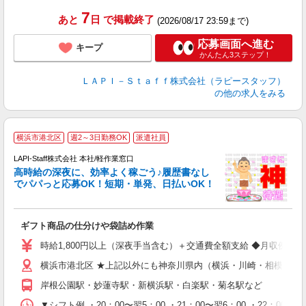
タ
7
あと
日
で掲載終了
(2026/08/17 23:59まで)
応募画面へ進む
キープ
かんたん3ステップ！
ＬＡＰＩ－Ｓｔａｆｆ株式会社（ラピースタッフ）
の他の求人をみる
横浜市港北区
週2～3日勤務OK
派遣社員
LAPI-Staff株式会社 本社/軽作業窓口
し
高時給の深夜に、効率よく稼ごう♪履歴書なし
でパパっと応募OK！短期・単発、日払いOK！
業
ギフト商品の仕分けや袋詰め作業
入
量
時給1,800円以上（深夜手当含む）＋交通費全額支給 ◆月収例 316,8
迎
横浜市港北区 ★上記以外にも神奈川県内（横浜・川崎・相模原な
給
期
岸根公園駅・妙蓮寺駅・新横浜駅・白楽駅・菊名駅など
休
シ
▼シフト例 ・20：00〜翌5：00 ・21：00〜翌6：00 ・