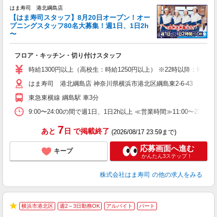
はま寿司 港北綱島店
【はま寿司スタッフ】8月20日オープン！オー
プニングスタッフ80名大募集！週1日、1日2h
〜
げ
相
フロア・キッチン・切り付けスタッフ
履
者
時給1300円以上（高校生：時給1250円以上） ※22時以降：時給16
フ
はま寿司 港北綱島店 神奈川県横浜市港北区綱島東2-6-43
不
勤
東急東横線 綱島駅 車3分
勤
煙
9:00〜24:00の間で週1日、1日2h以上 ≪営業時間≫11:00〜23:
7
あと
日
で掲載終了
(2026/08/17 23:59まで)
応募画面へ進む
キープ
かんたん3ステップ！
株式会社はま寿司
の他の求人をみる
横浜市港北区
週2～3日勤務OK
アルバイト
パート
★