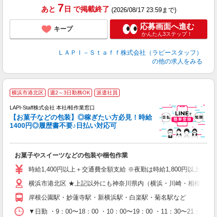
7
あと
日
で掲載終了
(2026/08/17 23:59まで)
応募画面へ進む
キープ
かんたん3ステップ！
ＬＡＰＩ－Ｓｔａｆｆ株式会社（ラピースタッフ）
の他の求人をみる
横浜市港北区
週2～3日勤務OK
派遣社員
LAPI-Staff株式会社 本社/軽作業窓口
【お菓子などの包装】◎稼ぎたい方必見！時給
1400円◎履歴書不要♪日払い対応可
た
お菓子やスイーツなどの包装や梱包作業
入
量
時給1,400円以上＋交通費全額支給 ※夜勤は時給1,800円以上（深夜手当
迎
横浜市港北区 ★上記以外にも神奈川県内（横浜・川崎・相模原な
給
期
岸根公園駅・妙蓮寺駅・新横浜駅・白楽駅・菊名駅など
休
日
▼日勤 ・9：00〜18：00 ・10：00〜19：00 ・11：3