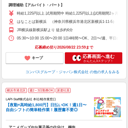
大
調理補助【アルバイト・パート】
入
歓
時給1,225円以上 試用期間中 時給1,225円以上(試用期間2ヶ月
～
はなことば新横浜 （神奈川県横浜市港北区新横浜1-11-5）
用
2
JR横浜線新横浜駅より 徒歩約6分
夕
い
05:30〜10:00 15:00〜20:00 1日4時間〜OK、2日〜/週、平
応募締め切り2026/08/22 23:59まで
応募画面へ進む
キープ
かんたん3ステップ！
コンパスグループ・ジャパン株式会社
の他の求人をみる
横浜市港北区
週2～3日勤務OK
派遣社員
時
LAPI-Staff株式会社 本社/軽作業窓口
【夜勤×高時給1,800円】日払いOK！週1日〜
自由シフトの簡単軽作業！履歴書不要◎
く
アニメグッズやお菓子等の仕分け、梱包