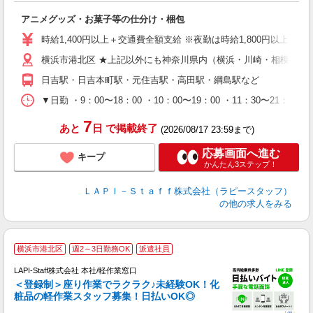
と
アニメグッズ・お菓子等の仕分け・梱包
入
量
時給1,400円以上＋交通費全額支給 ※夜勤は時給1,800円以上（深夜手当
迎
横浜市港北区 ★上記以外にも神奈川県内（横浜・川崎・相模原な
給
期
日吉駅・日吉本町駅・元住吉駅・高田駅・綱島駅など
休
日
▼日勤 ・9：00〜18：00 ・10：00〜19：00 ・11：3
タ
7
あと
日
で掲載終了
(2026/08/17 23:59まで)
応募画面へ進む
キープ
かんたん3ステップ！
ＬＡＰＩ－Ｓｔａｆｆ株式会社（ラピースタッフ）
の他の求人をみる
横浜市港北区
週2～3日勤務OK
派遣社員
LAPI-Staff株式会社 本社/軽作業窓口
＜登録制＞座り作業でラクラク♪未経験OK！化
粧品の軽作業スタッフ募集！日払いOK◎