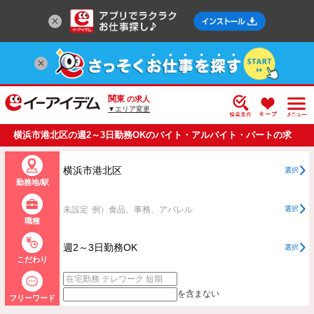
関東
の求人
▼エリア変更
横浜市港北区の週2～3日勤務OKのバイト・アルバイト・パートの求
人情報一覧
横浜市港北区
選択
勤務地/駅
未設定
例）食品、事務、アパレル
選択
職種
週2～3日勤務OK
選択
こだわり
を含まない
フリーワード