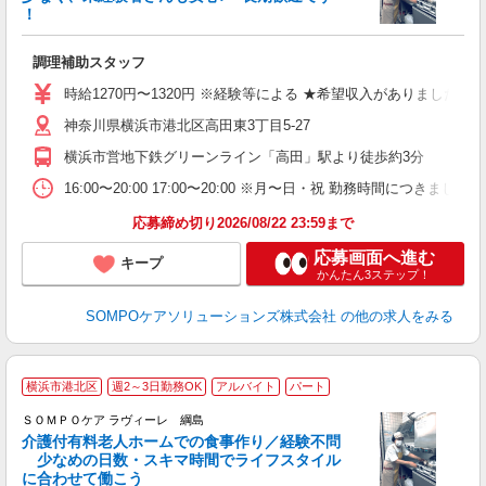
策
！
週
ク
調理補助スタッフ
～
あ
時給1270円〜1320円 ※経験等による ★希望収入がありまし
神奈川県横浜市港北区高田東3丁目5-27
横浜市営地下鉄グリーンライン「高田」駅より徒歩約3分
16:00〜20:00 17:00〜20:00 ※月〜日・祝 勤
応募締め切り2026/08/22 23:59まで
応募画面へ進む
キープ
かんたん3ステップ！
SOMPOケアソリューションズ株式会社
の他の求人をみる
横浜市港北区
週2～3日勤務OK
アルバイト
パート
ＳＯＭＰＯケア ラヴィーレ 綱島
介護付有料老人ホームでの食事作り／経験不問
少なめの日数・スキマ時間でライフスタイル
に合わせて働こう