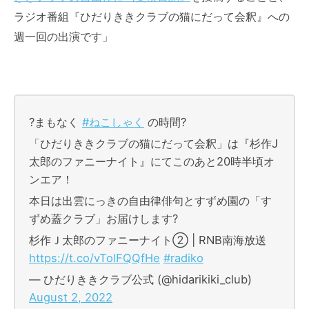
ラジオ番組『ひだりききクラブの猫にだって会釈』への
週一回の出演です」
?まもなく
#ねこしゃく
の時間?
「ひだりききクラブの猫にだって会釈」は『杉作J
太郎のファニーナイト』にてこのあと20時半頃オ
ンエア！
本日は出雲にっきの自由律俳句とすずめ園の「す
ずめ蓋クラブ」お届けします?
杉作Ｊ太郎のファニーナイト② | RNB南海放送
https://t.co/vTolFQQfHe
#radiko
— ひだりききクラブ公式 (@hidarikiki_club)
August 2, 2022