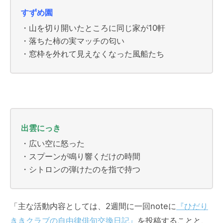
すずめ園
・山を切り開いたところに同じ家が10軒
・落ちた柿の実マッチの匂い
・窓枠を外れて見えなくなった風船たち
出雲にっき
・広い空に怒った
・スプーンが鳴り響くだけの時間
・シトロンの弾けたのを指で持つ
「主な活動内容としては、2週間に一回noteに
『ひだり
ききクラブの自由律俳句交換日記』
を投稿することと、