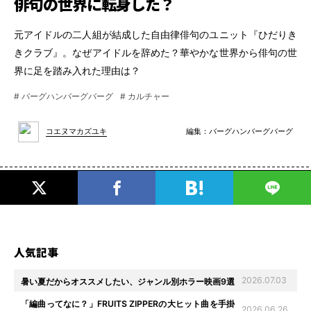
俳句の世界に転身した？
元アイドルの二人組が結成した自由律俳句のユニット『ひだりき
きクラブ』。なぜアイドルを辞めた？華やかな世界から俳句の世
界に足を踏み入れた理由は？
# バーグハンバーグバーグ
# カルチャー
編集：
バーグハンバーグバーグ
コエヌマカズユキ
人気記事
2026.07.03
暑い夏だからオススメしたい、ジャンル別ホラー映画9選
「編曲ってなに？」FRUITS ZIPPERの大ヒット曲を手掛
2026.06.26