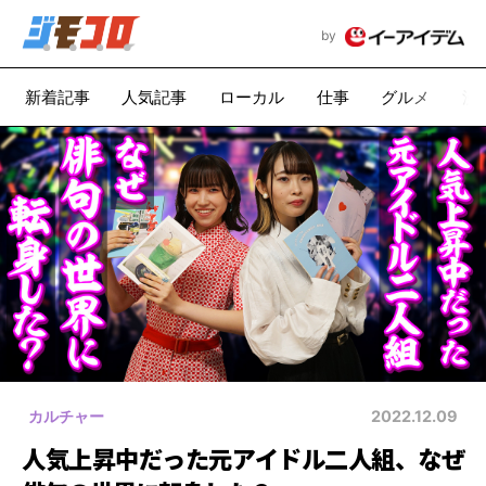
by
新着記事
人気記事
ローカル
仕事
グルメ
漫
カルチャー
2022.12.09
人気上昇中だった元アイドル二人組、なぜ