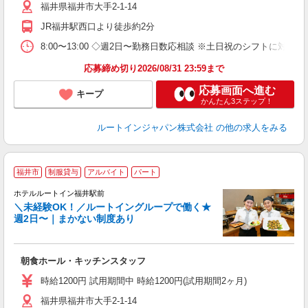
福井県福井市大手2-1-14
JR福井駅西口より徒歩約2分
8:00〜13:00 ◇週2日〜勤務日数応相談 ※土日祝のシフトに対応
応募締め切り2026/08/31 23:59まで
応募画面へ進む
キープ
かんたん3ステップ！
ルートインジャパン株式会社
の他の求人をみる
福井市
制服貸与
アルバイト
パート
ホテルルートイン福井駅前
＼未経験OK！／ルートイングループで働く★
週2日〜｜まかない制度あり
履
迎
躍
朝食ホール・キッチンスタッフ
早
社
時給1200円 試用期間中 時給1200円(試用期間2ヶ月)
り
福井県福井市大手2-1-14