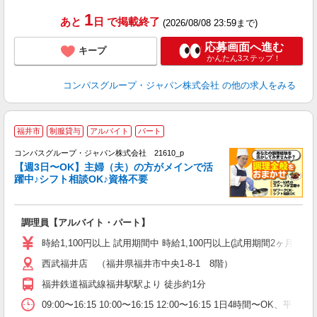
1
あと
日
で掲載終了
(2026/08/08 23:59まで)
応募画面へ進む
キープ
かんたん3ステップ！
コンパスグループ・ジャパン株式会社
の他の求人をみる
福井市
制服貸与
アルバイト
パート
コンパスグループ・ジャパン株式会社 21610_p
く
【週3日〜OK】主婦（夫）の方がメインで活
躍中♪シフト相談OK♪資格不要
大
調理員【アルバイト・パート】
入
歓
時給1,100円以上 試用期間中 時給1,100円以上(試用期間2ヶ月
～
西武福井店 （福井県福井市中央1-8-1 8階）
用
退
福井鉄道福武線福井駅駅より 徒歩約1分
O
09:00〜16:15 10:00〜16:15 12:00〜16:15 1日4時間〜