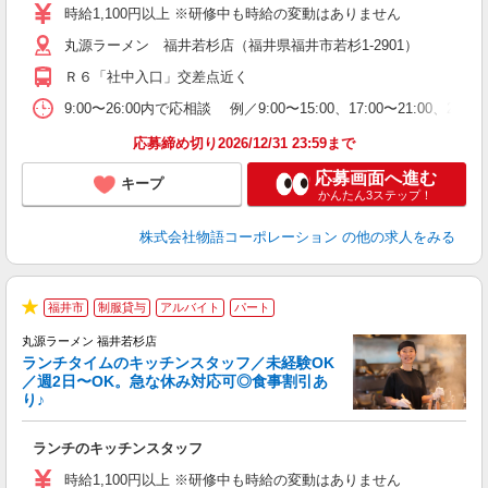
活
時給1,100円以上 ※研修中も時給の変動はありません
O
丸源ラーメン 福井若杉店（福井県福井市若杉1-2901）
務
企
Ｒ６「社中入口」交差点近く
ま
9:00〜26:00内で応相談 例／9:00〜15:00、17:00〜
応募締め切り2026/12/31 23:59まで
応募画面へ進む
キープ
かんたん3ステップ！
株式会社物語コーポレーション
の他の求人をみる
福井市
制服貸与
アルバイト
パート
で
★
丸源ラーメン 福井若杉店
ランチタイムのキッチンスタッフ／未経験OK
／週2日〜OK。急な休み対応可◎食事割引あ
り♪
お
ランチのキッチンスタッフ
入
活
時給1,100円以上 ※研修中も時給の変動はありません