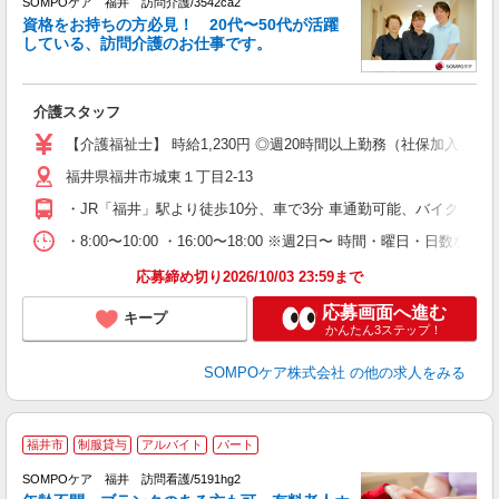
SOMPOケア 福井 訪問介護/3542ca2
ま
資格をお持ちの方必見！ 20代〜50代が活躍
している、訪問介護のお仕事です。
◆
介護スタッフ
未
ル
【介護福祉士】 時給1,230円 ◎週20時間以上勤務（社保加入者）の
煙
福井県福井市城東１丁目2-13
K
研
・JR「福井」駅より徒歩10分、車で3分 車通勤可能、バイク通勤
・8:00〜10:00 ・16:00〜18:00 ※週2日〜 時間・曜日・日数
応募締め切り2026/10/03 23:59まで
応募画面へ進む
キープ
かんたん3ステップ！
SOMPOケア株式会社
の他の求人をみる
【
福井市
制服貸与
アルバイト
パート
SOMPOケア 福井 訪問看護/5191hg2