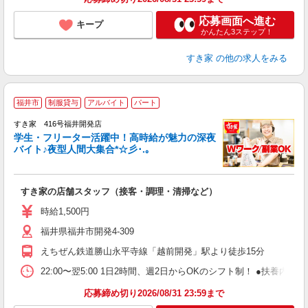
応募画面へ進む
キープ
かんたん3ステップ！
すき家
の他の求人をみる
福井市
制服貸与
アルバイト
パート
すき家 416号福井開発店
学生・フリーター活躍中！高時給が魅力の深夜
バイト♪夜型人間大集合*☆彡･.｡
つ
すき家の店舗スタッフ（接客・調理・清掃など）
履
ミ
時給1,500円
～
福井県福井市開発4-309
勤
社
えちぜん鉄道勝山永平寺線「越前開発」駅より徒歩15分
22:00〜翌5:00 1日2時間、週2日からOKのシフト制！ ●扶養内勤務
応募締め切り2026/08/31 23:59まで