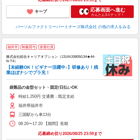
応募画面へ進む
キープ
かんたん3ステップ！
パーソルファクトリーパートナーズ株式会社
の他の求人をみる
≪
福井市
制服貸与
派遣社員
い
株式会社綜合キャリアオプション（1314VJ0805G34★44-
N-T4）
【未経験OK！ビギナー活躍中♪】研修あり！残
業ほぼナシでプラ充！
得
入
袋製品の金型セット・固定/日払いOK
分
フ
時給1,250円 交通費：既定支給
色
福井県福井市
三国駅から車13分
08:20〜17:20 【期間】長期
応募締め切り2026/08/25 23:59まで