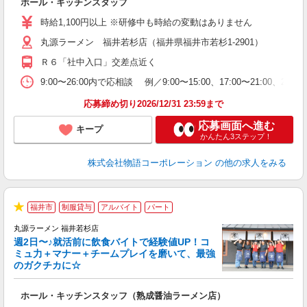
ホール・キッチンスタッフ
入
学
時給1,100円以上 ※研修中も時給の変動はありません
活
丸源ラーメン 福井若杉店（福井県福井市若杉1-2901）
短
の
Ｒ６「社中入口」交差点近く
ル
特
9:00〜26:00内で応相談 例／9:00〜15:00、17:00
応募締め切り2026/12/31 23:59まで
応募画面へ進む
キープ
かんたん3ステップ！
株式会社物語コーポレーション
の他の求人をみる
福井市
制服貸与
アルバイト
パート
★
丸源ラーメン 福井若杉店
週2日〜♪就活前に飲食バイトで経験値UP！コ
0
ミュ力＋マナー＋チームプレイを磨いて、最強
のガクチカに☆
し
ホール・キッチンスタッフ（熟成醤油ラーメン店）
入