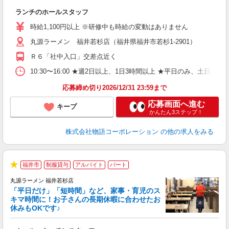
一
ランチのホールスタッフ
入
活
時給1,100円以上 ※研修中も時給の変動はありません
（
丸源ラーメン 福井若杉店（福井県福井市若杉1-2901）
n
日
Ｒ６「社中入口」交差点近く
煙
あ
10:30〜16:00 ★週2日以上、1日3時間以上 ★平日のみ、
応募締め切り2026/12/31 23:59まで
応募画面へ進む
キープ
かんたん3ステップ！
株式会社物語コーポレーション
の他の求人をみる
福井市
制服貸与
アルバイト
パート
★
丸源ラーメン 福井若杉店
「平日だけ」「短時間」など、家事・育児のス
キマ時間に！お子さんの長期休暇に合わせたお
休みもOKです♪
の