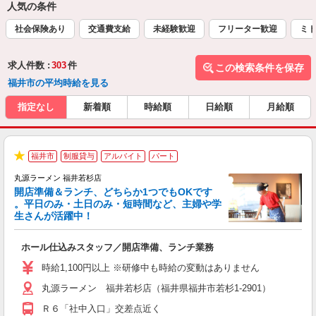
人気の条件
社会保険あり
交通費支給
未経験歓迎
フリーター歓迎
ミド
求人件数 :
303
件
この検索条件を保存
福井市の平均時給を見る
指定なし
新着順
時給順
日給順
月給順
福井市
制服貸与
アルバイト
パート
★
丸源ラーメン 福井若杉店
開店準備＆ランチ、どちらか1つでもOKです
。平日のみ・土日のみ・短時間など、主婦や学
生さんが活躍中！
き
ホール仕込みスタッフ／開店準備、ランチ業務
入
活
時給1,100円以上 ※研修中も時給の変動はありません
（
丸源ラーメン 福井若杉店（福井県福井市若杉1-2901）
中
自
Ｒ６「社中入口」交差点近く
業