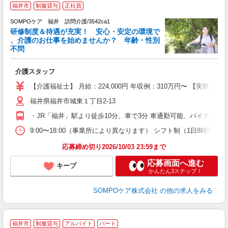
【
福井市
制服貸与
正社員
SOMPOケア 福井 訪問介護/3542ca1
研修制度＆待遇が充実！ 安心・安定の環境で
、介護のお仕事を始めませんか？ 年齢・性別
不問
物
介護スタッフ
未
分
【介護福祉士】 月給：224,000円 年収例：310万円〜 【実務
転
福井県福井市城東１丁目2-13
・JR「福井」駅より徒歩10分、車で3分 車通勤可能、バイク通勤
9:00〜18:00（事業所により異なります） シフト制（1日8時間勤
応募締め切り2026/10/03 23:59まで
応募画面へ進む
キープ
かんたん3ステップ！
SOMPOケア株式会社
の他の求人をみる
福井市
制服貸与
アルバイト
パート