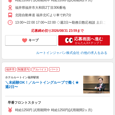
時給1200円 試用期間中 時給1200円(試用期間2ヶ月)
あ
福井県福井市大和田2丁目306番地
北陸自動車道 福井北ICより車で約7分
13:00〜22:00 17:00〜22:00 ◇週2日〜勤務日数応相談 土日
応募締め切り2026/08/31 23:59まで
応募画面へ進む
キープ
かんたん3ステップ！
ルートインジャパン株式会社
の他の求人をみる
福井市
制服貸与
アルバイト
パート
ホテルルートイン福井駅前
＼未経験OK！／ルートイングループで働く★
週2日〜
履
迎
躍
早番フロントスタッフ
朝
支
時給1250円 試用期間中 時給1250円(試用期間2ヶ月)