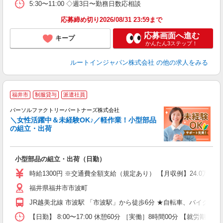
5:30〜11:00 ◇週3日〜勤務日数応相談
応募締め切り2026/08/31 23:59まで
応募画面へ進む
キープ
かんたん3ステップ！
ルートインジャパン株式会社
の他の求人をみる
福井市
制服貸与
派遣社員
パーソルファクトリーパートナーズ株式会社
で
＼女性活躍中＆未経験OK♪／軽作業！小型部品
の組立・出荷
る
小型部品の組立・出荷（日勤）
未
ー
時給1300円 ※交通費全額支給（規定あり） 【月収例】24.0万円（
払
福井県福井市市波町
JR越美北線 市波駅 「市波駅」から徒歩6分 ★自転車、バイク、
【日勤】 8:00〜17:00 休憩60分 ［実働］8時間00分 【就労期間