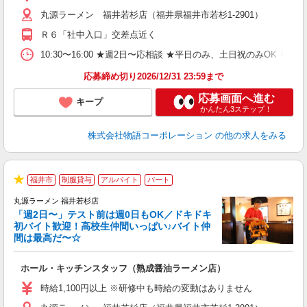
（
丸源ラーメン 福井若杉店（福井県福井市若杉1-2901）
n
の
Ｒ６「社中入口」交差点近く
グ
割
10:30〜16:00 ★週2日〜応相談 ★平日のみ、土日祝のみO
応募締め切り2026/12/31 23:59まで
応募画面へ進む
キープ
かんたん3ステップ！
株式会社物語コーポレーション
の他の求人をみる
福井市
制服貸与
アルバイト
パート
★
丸源ラーメン 福井若杉店
「週2日〜」テスト前は週0日もOK／ドキドキ
初バイト歓迎！高校生仲間いっぱい♪バイト仲
間は最高だ〜☆
望
ホール・キッチンスタッフ（熟成醤油ラーメン店）
入
活
時給1,100円以上 ※研修中も時給の変動はありません
O