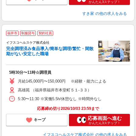
かんたん3ステップ！
すき家
の他の求人をみる
〇
福井市
制服貸与
契約社員
以
イフスコヘルスケア株式会社
3
完全調理済み食品導入/簡単な調理/繁忙・閑散
期がない安定した職場
き
経
5時30分〜11時☆調理員
ル
昇
月給145,000円〜150,000円 ※経験・能力による
通
高雄苑 （福井県福井市本堂町５１-３３）
り
5:30〜11:30 ※実働5.5h/休憩なし ※時間外なし
応募締め切り2026/10/03 23:59まで
応募画面へ進む
キープ
かんたん3ステップ！
イフスコヘルスケア株式会社
の他の求人をみる