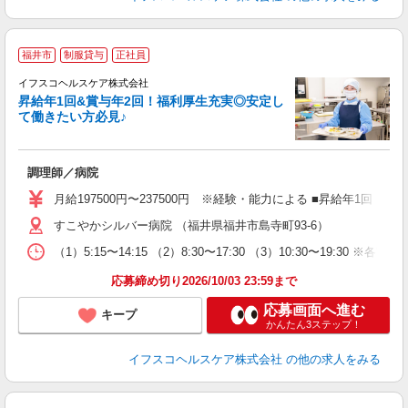
福井市
制服貸与
正社員
イフスコヘルスケア株式会社
昇給年1回&賞与年2回！福利厚生充実◎安定し
て働きたい方必見♪
っ
調理師／病院
経
ミ
月給197500円〜237500円 ※経験・能力による ■昇給年1回（5
あ
すこやかシルバー病院 （福井県福井市島寺町93-6）
あ
（1）5:15〜14:15 （2）8:30〜17:30 （3）10:30〜19:3
応募締め切り2026/10/03 23:59まで
応募画面へ進む
キープ
かんたん3ステップ！
イフスコヘルスケア株式会社
の他の求人をみる