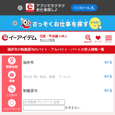
北陸・甲信越
の求人
▼エリア変更
福井市の制服貸与のバイト・アルバイト・パートの求人情報一覧
福井市
選択
勤務地/駅
未設定
例）食品、事務、アパレル
選択
職種
制服貸与
選択
こだわり
を含まない
フリーワード