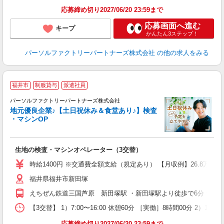
応募締め切り2027/06/20 23:59まで
応募画面へ進む
キープ
かんたん3ステップ！
パーソルファクトリーパートナーズ株式会社
の他の求人をみる
福井市
制服貸与
派遣社員
パーソルファクトリーパートナーズ株式会社
地元優良企業♪【土日祝休み＆食堂あり♪】検査
ら
・マシンOP
未
不
あ
生地の検査・マシンオペレーター（3交替）
り
時給1400円 ※交通費全額支給（規定あり） 【月収例】26.8万円（21
福井県福井市新田塚
えちぜん鉄道三国芦原 新田塚駅 ・新田塚駅より徒歩で6分 ★マ
【3交替】 1）7:00〜16:00 休憩60分 ［実働］8時間00分 2）13:
応募締め切り2027/06/20 23:59まで