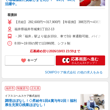
活躍中。
て
看護師
経
ー
【月給】 282,600円〜317,900円 【年収例】 388万円
分
福井県福井市城東1丁目2-13
通
・JR「福井」駅より徒歩10分、車で3分 車通勤可能、バイク通勤
8:00〜19:00の間で1日8時間、シフト制
応募締め切り2026/10/03 23:59まで
応募画面へ進む
キープ
かんたん3ステップ！
SOMPOケア株式会社
の他の求人をみる
福井市
制服貸与
正社員
回
産
イフスコヘルスケア株式会社
人
調理ほぼなし！◇昇給年1回&賞与年2回！福利
厚生充実◎残業ほぼなし！