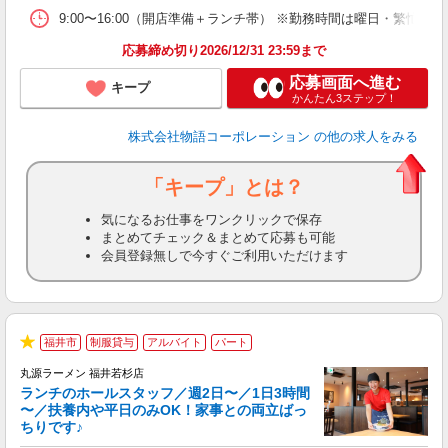
食
9:00〜16:00（開店準備＋ランチ帯） ※勤務時間は曜日・
応募締め切り2026/12/31 23:59まで
応募画面へ進む
キープ
かんたん3ステップ！
株式会社物語コーポレーション
の他の求人をみる
「キープ」とは？
気になるお仕事をワンクリックで保存
まとめてチェック＆まとめて応募も可能
会員登録無しで今すぐご利用いただけます
福井市
制服貸与
アルバイト
パート
★
丸源ラーメン 福井若杉店
ランチのホールスタッフ／週2日〜／1日3時間
〜／扶養内や平日のみOK！家事との両立ばっ
ちりです♪