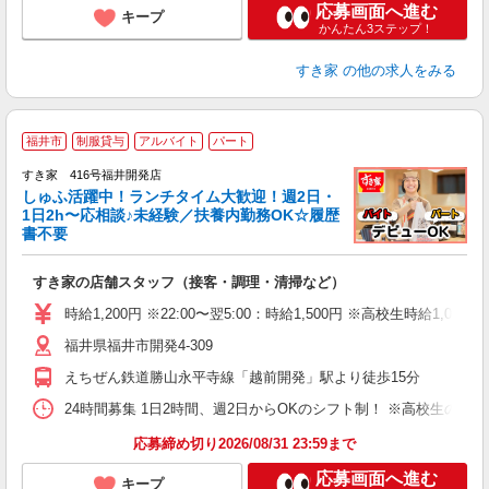
応募画面へ進む
キープ
かんたん3ステップ！
すき家
の他の求人をみる
≪
福井市
制服貸与
アルバイト
パート
すき家 416号福井開発店
しゅふ活躍中！ランチタイム大歓迎！週2日・
安
1日2h〜応相談♪未経験／扶養内勤務OK☆履歴
書不要
の
すき家の店舗スタッフ（接客・調理・清掃など）
履
タ
時給1,200円 ※22:00〜翌5:00：時給1,500円 ※高校生時給1,053
（
福井県福井市開発4-309
夜
事
えちぜん鉄道勝山永平寺線「越前開発」駅より徒歩15分
24時間募集 1日2時間、週2日からOKのシフト制！ ※高校生のシ
応募締め切り2026/08/31 23:59まで
応募画面へ進む
キープ