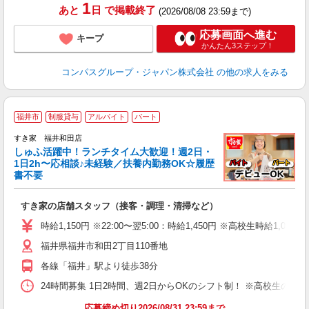
1
あと
日
で掲載終了
(2026/08/08 23:59まで)
応募画面へ進む
キープ
かんたん3ステップ！
コンパスグループ・ジャパン株式会社
の他の求人をみる
≪
福井市
制服貸与
アルバイト
パート
すき家 福井和田店
しゅふ活躍中！ランチタイム大歓迎！週2日・
安
1日2h〜応相談♪未経験／扶養内勤務OK☆履歴
書不要
の
すき家の店舗スタッフ（接客・調理・清掃など）
履
タ
時給1,150円 ※22:00〜翌5:00：時給1,450円 ※高校生時給1,053
（
福井県福井市和田2丁目110番地
夜
事
各線「福井」駅より徒歩38分
24時間募集 1日2時間、週2日からOKのシフト制！ ※高校生のシ
応募締め切り2026/08/31 23:59まで