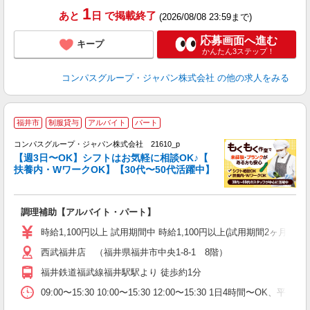
1
あと
日
で掲載終了
(2026/08/08 23:59まで)
応募画面へ進む
キープ
かんたん3ステップ！
コンパスグループ・ジャパン株式会社
の他の求人をみる
福井市
制服貸与
アルバイト
パート
コンパスグループ・ジャパン株式会社 21610_p
く
【週3日〜OK】シフトはお気軽に相談OK♪【
扶養内・WワークOK】【30代〜50代活躍中】
大
調理補助【アルバイト・パート】
入
歓
時給1,100円以上 試用期間中 時給1,100円以上(試用期間2ヶ月
～
西武福井店 （福井県福井市中央1-8-1 8階）
用
務
福井鉄道福武線福井駅駅より 徒歩約1分
W
09:00〜15:30 10:00〜15:30 12:00〜15:30 1日4時間〜