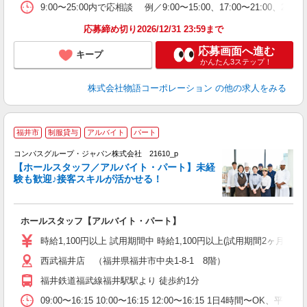
の
9:00〜25:00内で応相談 例／9:00〜15:00、17:00〜
ル
特
応募締め切り2026/12/31 23:59まで
応募画面へ進む
キープ
かんたん3ステップ！
株式会社物語コーポレーション
の他の求人をみる
福井市
制服貸与
アルバイト
パート
コンパスグループ・ジャパン株式会社 21610_p
く
【ホールスタッフ／アルバイト・パート】未経
験も歓迎♪接客スキルが活かせる！
大
ホールスタッフ【アルバイト・パート】
入
歓
時給1,100円以上 試用期間中 時給1,100円以上(試用期間2ヶ月
～
西武福井店 （福井県福井市中央1-8-1 8階）
用
務
福井鉄道福武線福井駅駅より 徒歩約1分
業
09:00〜16:15 10:00〜16:15 12:00〜16:15 1日4時間〜