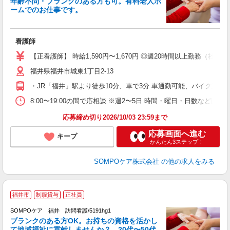
年齢不問・ブランクのある方も可。有料老人ホ
ームでのお仕事です。
あ
看護師
未
以
【正看護師】 時給1,590円〜1,670円 ◎週20時間以上勤務（社保
勤
福井県福井市城東1丁目2-13
与
・JR「福井」駅より徒歩10分、車で3分 車通勤可能、バイク通勤
8:00〜19:00の間で応相談 ※週2〜5日 時間・曜日・日数など面
応募締め切り2026/10/03 23:59まで
応募画面へ進む
キープ
かんたん3ステップ！
SOMPOケア株式会社
の他の求人をみる
福井市
制服貸与
正社員
SOMPOケア 福井 訪問看護/5191hg1
ブランクのある方OK。お持ちの資格を活かし
て地域福祉に貢献しませんか？ 20代〜50代