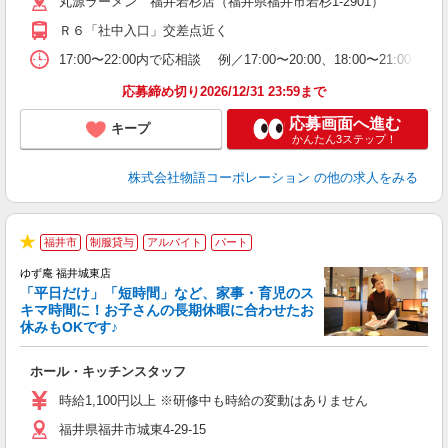
丸源ラーメン 福井若杉店（福井県福井市若杉1-2901）
務
ー
Ｒ６「社中入口」交差点近く
食
17:00〜22:00内で応相談 例／17:00〜20:00、18:0
応募締め切り2026/12/31 23:59まで
応募画面へ進む
キープ
かんたん3ステップ！
株式会社物語コーポレーション
の他の求人をみる
福井市
制服貸与
アルバイト
パート
★
ゆず庵 福井城東店
「平日だけ」「短時間」など、家事・育児のス
キマ時間に！お子さんの長期休暇に合わせたお
休みもOKです♪
の
ホール・キッチンスタッフ
入
学
時給1,100円以上 ※研修中も時給の変動はありません
活
福井県福井市城東4-29-15
短