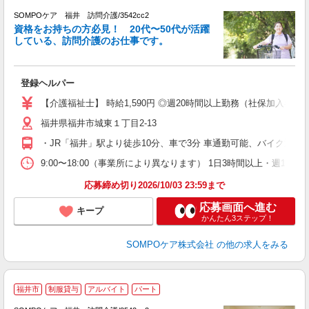
SOMPOケア 福井 訪問介護/3542cc2
ま
資格をお持ちの方必見！ 20代〜50代が活躍
している、訪問介護のお仕事です。
◆
登録ヘルパー
未
ル
【介護福祉士】 時給1,590円 ◎週20時間以上勤務（社保加入者）
躍
福井県福井市城東１丁目2-13
O
バ
・JR「福井」駅より徒歩10分、車で3分 車通勤可能、バイク通勤
り
9:00〜18:00（事業所により異なります） 1日3時間以上・週1
応募締め切り2026/10/03 23:59まで
応募画面へ進む
キープ
かんたん3ステップ！
SOMPOケア株式会社
の他の求人をみる
福井市
制服貸与
アルバイト
パート