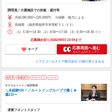
電
経
調理員／介護施設での炊飯・盛付等
ル
昇
月給190,000〜220,000円 ※経験・能力による
休
高雄苑 （福井県福井市本堂町５１-３３）
（1）5:30〜14:30 （2）8:00〜17:00 （3）9:30〜18:30
応募締め切り2026/09/03 23:59まで
応募画面へ進む
キープ
かんたん3ステップ！
イフスコヘルスケア株式会社
の他の求人をみる
福井市
制服貸与
アルバイト
パート
ホテルルートイン福井駅前
＼未経験OK！／ルートイングループで働く★
週2日〜
履
迎
躍
遅番フロントスタッフ
昼