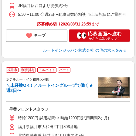
JR福井駅西口より徒歩約2分
5:30〜11:00 ◇週2日〜勤務日数応相談 ※土日祝日にご勤務可能
応募締め切り2026/08/31 23:59まで
応募画面へ進む
キープ
かんたん3ステップ！
ルートインジャパン株式会社
の他の求人をみる
福井市
制服貸与
アルバイト
パート
ホテルルートイン福井大和田
＼未経験OK！／ルートイングループで働く★
週2日〜
履
迎
躍
早番フロントスタッフ
朝
社
時給1200円 試用期間中 時給1200円(試用期間2ヶ月)
福井県福井市大和田2丁目306番地
北陸自動車道 福井北ICより車で約7分