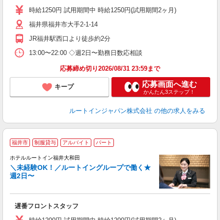
支
時給1250円 試用期間中 時給1250円(試用期間2ヶ月)
援
福井県福井市大手2-1-14
JR福井駅西口より徒歩約2分
13:00〜22:00 ◇週2日〜勤務日数応相談
応募締め切り2026/08/31 23:59まで
応募画面へ進む
キープ
かんたん3ステップ！
ルートインジャパン株式会社
の他の求人をみる
福井市
制服貸与
アルバイト
パート
ホテルルートイン福井大和田
＼未経験OK！／ルートイングループで働く★
週2日〜
履
迎
躍
遅番フロントスタッフ
昼
社