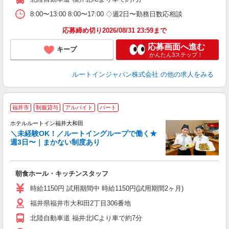
8:00〜13:00 8:00〜17:00 ◇週2日〜勤務日数応相談
応募締め切り2026/08/31 23:59まで
応募画面へ進む
キープ
かんたん3ステップ！
ルートインジャパン株式会社
の他の求人をみる
福井市
制服貸与
アルバイト
パート
ホテルルートイン福井大和田
＼未経験OK！／ルートイングループで働く★
週3日〜｜まかない制度あり
履
迎
躍
朝食ホール・キッチンスタッフ
早
保
時給1150円 試用期間中 時給1150円(試用期間2ヶ月)
資
福井県福井市大和田2丁目306番地
北陸自動車道 福井北ICより車で約7分