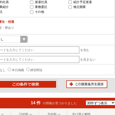
約社員
派遣社員
紹介予定派遣
業紹介
業務委託
独立開業
託
その他
厚生・待遇
宅・寮あり
を含む
を含まない
なし
本日掲載
締切間近
この検索条件を保存
条件で検索
14 件
の情報が見つかりました
日給順
月給順
並び替え解除