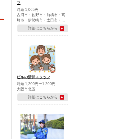
フ
時給 1,065円
古河市・佐野市・前橋市・高
崎市・伊勢崎市・太田市・館
林市・藤岡市・大泉町・さい
詳細はこちらから
たま市北区・川越市・熊谷
市・行田市・秩父市・所沢
市・飯能市・東松山市・坂戸
市・鶴ケ島市・千葉市中央
区・市川市・松戸市・習志野
市・柏市・流山市・八千代
市・足立区・江戸川区・八王
子市・町田市
ビルの清掃スタッフ
時給 1,200円〜1,200円
大阪市北区
詳細はこちらから