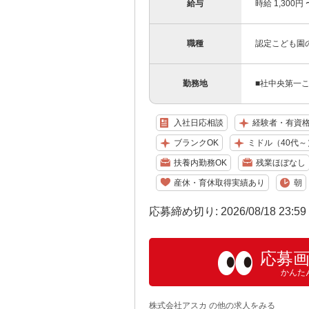
給与
時給 1,300
職種
認定こども園
勤務地
■社中央第一こ
入社日応相談
経験者・有資
ブランクOK
ミドル（40代～
扶養内勤務OK
残業ほぼなし
産休・育休取得実績あり
朝
応募締め切り: 2026/08/18 23:5
応募
かんた
株式会社アスカ の他の求人をみる