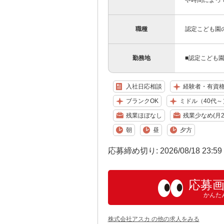
や時間によっ
職種
認定こども園
勤務地
■認定こども園
入社日応相談
経験者・有資
ブランクOK
ミドル（40代～
残業ほぼなし
残業少なめ(月2
朝
昼
夕方
応募締め切り: 2026/08/18 23:5
応募
かんた
株式会社アスカ の他の求人をみる