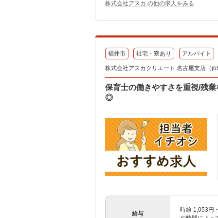
株式会社アスカ の他の求人をみる
福井市
社宅・寮あり
アルバイト
株式会社アスカクリエート 名古屋支店（jb55
保育士の働きやすさを重視/残業な
◎
時給 1,053
給与