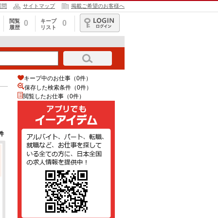
質問
サイトマップ
掲載ご希望のお客様へ
閲覧
キープ
0
0
履歴
リスト
ログイン
キープ中のお仕事（0件）
保存した検索条件（
0
件）
閲覧したお仕事（0件）
件