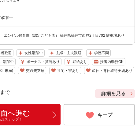
て異なります
の保育士
 エンゼル保育園（認定こども園） 福井県福井市西谷2丁目702 駐車場あり
格者歓迎
女性活躍中
主婦・主夫歓迎
学歴不問
）活躍中
ボーナス・賞与あり
昇給あり
扶養内勤務OK
0h未満)
交通費支給
社宅・寮あり
産休・育休取得実績あり
9 まで
詳細を見る
画面へ進む
キープ
ん3ステップ！