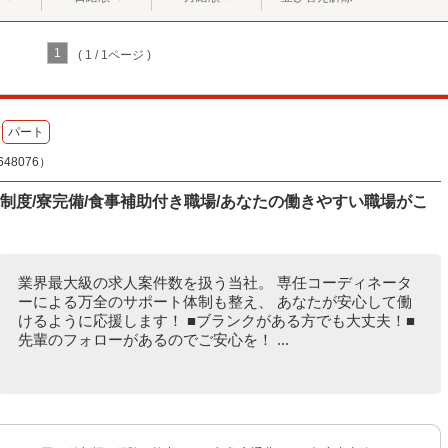
1
( 1 / 1ページ )
パート
8076）
休制度/寮完備/食事補助付き職場/あなたの働きやすい職場がこ
業界最大級の求人案件数を扱う当社。 専任コーディネータ
ーによる万全のサポート体制も整え、 あなたが安心して働
けるように応援します！ ■ブランクがある方でも大丈夫！■
先輩のフォローがあるのでご安心を！ ...