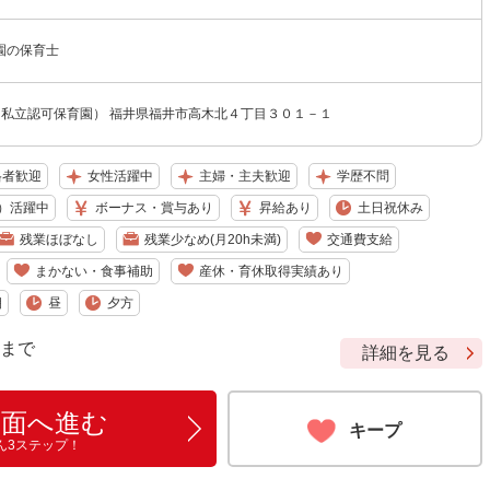
園の保育士
（私立認可保育園） 福井県福井市高木北４丁目３０１－１
格者歓迎
女性活躍中
主婦・主夫歓迎
学歴不問
）活躍中
ボーナス・賞与あり
昇給あり
土日祝休み
残業ほぼなし
残業少なめ(月20h未満)
交通費支給
まかない・食事補助
産休・育休取得実績あり
朝
昼
夕方
9 まで
詳細を見る
画面へ進む
キープ
ん3ステップ！