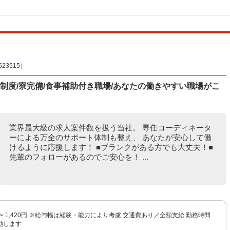
3515）
休制度/寮完備/食事補助付き職場/あなたの働きやすい職場がこ
業界最大級の求人案件数を扱う当社。 専任コーディネータ
ーによる万全のサポート体制も整え、 あなたが安心して働
けるように応援します！ ■ブランクがある方でも大丈夫！■
先輩のフォローがあるのでご安心を！ ...
円 〜 1,420円 ※給与幅は経験・能力により考慮 交通費あり／全額支給 勤務時間
動します