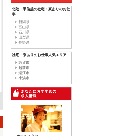
北陸・甲信越の社宅・寮ありのお仕
事
新潟県
富山県
石川県
山梨県
長野県
社宅・寮ありのお仕事人気エリア
敦賀市
越前市
鯖江市
小浜市
あなたにおすすめの
求人情報