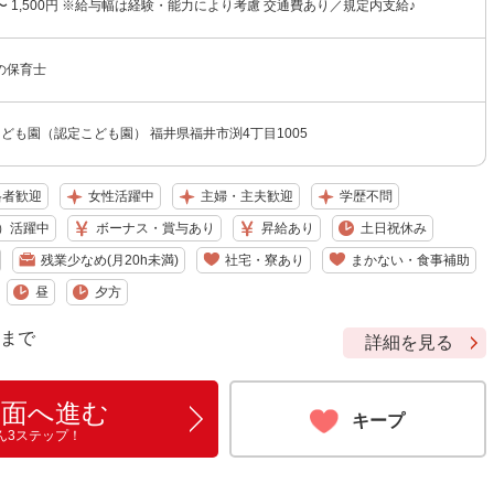
円 〜 1,500円 ※給与幅は経験・能力により考慮 交通費あり／規定内支給♪
の保育士
ども園（認定こども園） 福井県福井市渕4丁目1005
格者歓迎
女性活躍中
主婦・主夫歓迎
学歴不問
）活躍中
ボーナス・賞与あり
昇給あり
土日祝休み
残業少なめ(月20h未満)
社宅・寮あり
まかない・食事補助
昼
夕方
9 まで
詳細を見る
画面へ進む
キープ
ん3ステップ！