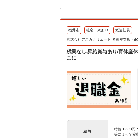
福井市
社宅・寮あり
派遣社員
株式会社アスカクリエート 名古屋支店（jb52
残業なし/昇給賞与あり/育休産
こに！
時給 1,300
給与
等によって変