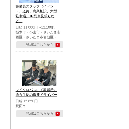
警備員スタッフ（イベン
ト、道路、商業施設、大型
駐車場、JR列車見張りな
ど）
日給 11,000円〜12,100円
栃木市・小山市・さいたま市
西区・さいたま市岩槻区・久
喜市・蓮田市
詳細はこちらから
マイクロバスにて教習所に
通う生徒の送迎ドライバー
日給 15,850円
箕面市
詳細はこちらから