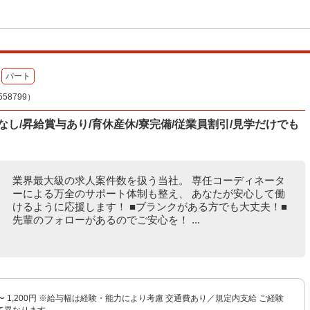
パート
8799）
し/昇給賞与あり/育休産休/寮完備/従業員割引/見学だけでも
業界最大級の求人案件数を扱う当社。 専任コーディネータ
ーによる万全のサポート体制も整え、 あなたが安心して働
けるように応援します！ ■ブランクがある方でも大丈夫！■
先輩のフォローがあるのでご安心を！ ...
円 〜 1,200円 ※給与幅は経験・能力により考慮 交通費あり／規定内支給 ご経験