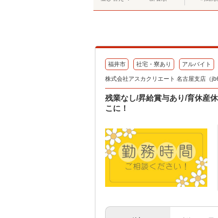
福井市
社宅・寮あり
アルバイト
株式会社アスカクリエート 名古屋支店（jb64
残業なし/昇給賞与あり/育休産
こに！