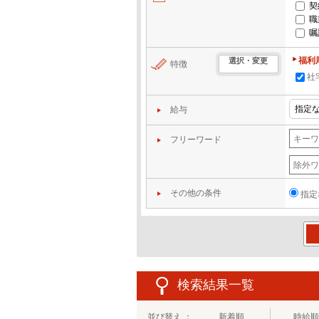
契
職
嘱
福利
選択・変更
特徴
社
給与
フリーワード
その他の条件
指定
この
検索結果一覧
並び替え ：
新着順
時給順