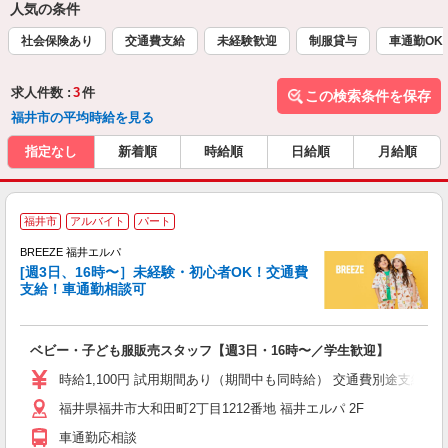
人気の条件
社会保険あり
交通費支給
未経験歓迎
制服貸与
車通勤OK
求人件数 :
3
件
この検索条件を保存
福井市の平均時給を見る
指定なし
新着順
時給順
日給順
月給順
＜
福井市
アルバイト
パート
専
BREEZE 福井エルパ
い
[週3日、16時〜］未経験・初心者OK！交通費
支給！車通勤相談可
を
ベビー・子ども服販売スタッフ【週3日・16時〜／学生歓迎】
時給1,100円 試用期間あり（期間中も同時給） 交通費別途支給（月4万
福井県福井市大和田町2丁目1212番地 福井エルパ 2F
車通勤応相談