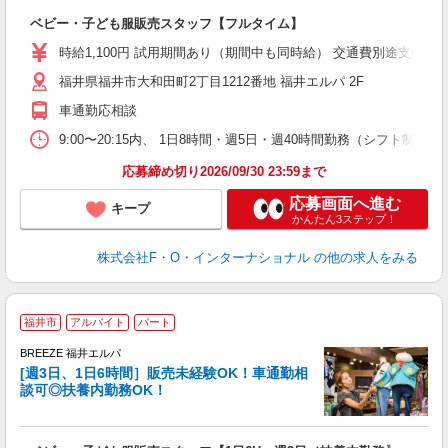
ベビー・子ども服販売スタッフ【フルタイム】
時給1,100円 試用期間あり（期間中も同時給） 交通費別途支給（月4万
福井県福井市大和田町2丁目1212番地 福井エルパ 2F
車通勤応相談
9:00〜20:15内、 1日8時間・週5日・週40時間勤務（シフト
応募締め切り2026/09/30 23:59まで
応募画面へ進む
キープ
かんたん3ステップ！
株式会社F・O・インターナショナル
の他の求人をみる
＜
福井市
アルバイト
パート
BREEZE 福井エルパ
活
[週3日、1日6時間］販売未経験OK！車通勤相
談可◎扶養内勤務OK！
で作