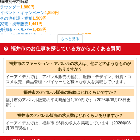
職種別平均時給
ラウンダー
1,880円
イベント・キャンペーン
1,850円
その他介護・福祉
1,509円
家電・携帯販売
1,441円
介護職・ヘルパー
1,428円
サービス提供責任者・ソーシャルワーカー
1,417円
もっと見る
搬入・搬出・設営
1,400円
作業療法士・理学療法士・言語聴覚士・視能訓練士
1,377円
福井市のお仕事を探している方からよくある質問
一般・営業事務
1,375円
量販店・大型SC・百貨店
1,364円
福井市の他の職種の平均時給を見る
福井市のファッション・アパレルの求人は、他にどのようなものが
ありますか？
イーアイデムでは、アパレル販売の他に、服飾・デザイン、雑貨・コ
スメ販売、商品管理・バイヤーなど様々な求人を掲載しています。
福井市のアパレル販売の時給はどれくらいですか？
福井市のアパレル販売の平均時給は1,100円です（2026年08月03日更
新）。
福井市のアパレル販売の求人数はどれくらいありますか？
イーアイデムでは、福井市で3件の求人を掲載しています（2026年08
月09日現在）。