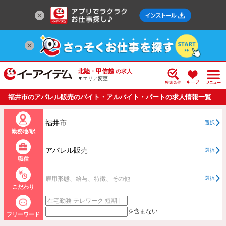
北陸・甲信越
の求人
▼エリア変更
福井市のアパレル販売のバイト・アルバイト・パートの求人情報一覧
福井市
選択
勤務地/駅
アパレル販売
選択
職種
雇用形態、給与、特徴、その他
選択
こだわり
を含まない
フリーワード