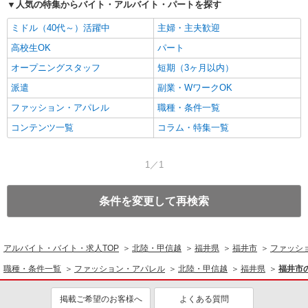
人気の特集からバイト・アルバイト・パートを探す
ミドル（40代～）活躍中
主婦・主夫歓迎
高校生OK
パート
オープニングスタッフ
短期（3ヶ月以内）
派遣
副業・WワークOK
ファッション・アパレル
職種・条件一覧
コンテンツ一覧
コラム・特集一覧
1／1
条件を変更して再検索
アルバイト・バイト・求人TOP
北陸・甲信越
福井県
福井市
ファッシ
職種・条件一覧
ファッション・アパレル
北陸・甲信越
福井県
福井市
掲載ご希望のお客様へ
よくある質問