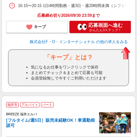
16:15〜20:15 1日4時間勤務・週3日・週20時間未満（シフト
応募締め切り2026/09/30 23:59まで
応募画面へ進む
キープ
かんたん3ステップ！
株式会社F・O・インターナショナル
の他の求人をみる
「キープ」とは？
気になるお仕事をワンクリックで保存
まとめてチェック＆まとめて応募も可能
会員登録無しで今すぐご利用いただけます
＜
福井市
アルバイト
パート
BREEZE 福井エルパ
リ
[フルタイム/週5日］販売未経験OK！車通勤相
談可
い