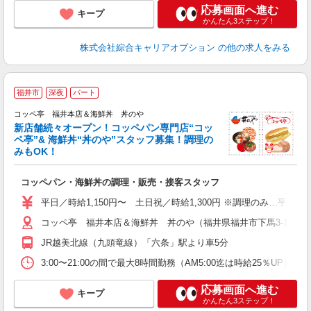
応募画面へ進む
キープ
かんたん3ステップ！
株式会社綜合キャリアオプション
の他の求人をみる
地
福井市
深夜
パート
コッペ亭 福井本店＆海鮮丼 丼のや
新店舗続々オープン！コッペパン専門店“コッ
ペ亭”& 海鮮丼“丼のや”スタッフ募集！調理の
お
みもOK！
入
フ
コッペパン・海鮮丼の調理・販売・接客スタッフ
K
平日／時給1,150円〜 土日祝／時給1,300円 ※調理のみ…平日／時
コッペ亭 福井本店＆海鮮丼 丼のや（福井県福井市下馬3-1601
JR越美北線（九頭竜線）「六条」駅より車5分
3:00〜21:00の間で最大8時間勤務（AM5:00迄は時給25％
応募画面へ進む
キープ
かんたん3ステップ！