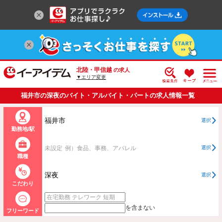
北陸・甲信越
の求人
▼エリア変更
福井市の深夜のバイト・アルバイト・パートの求人情報一覧
福井市
選択
勤務地/駅
未設定
例）食品、事務、アパレル
選択
職種
深夜
選択
こだわり
を含まない
フリーワード