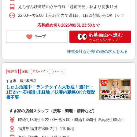
えちぜん鉄道勝山永平寺線「越前開発」駅より徒歩11分
22:00〜翌5:00 上記時間内で週1日、1日2時間からOK（シフト
応募締め切り2026/08/31 23:59まで
応募画面へ進む
キープ
かんたん3ステップ！
株式会社なか卯
の他の求人をみる
≪
福井市
深夜
アルバイト
パート
すき家 福井和田店
しゅふ活躍中！ランチタイム大歓迎！週2日・
安
1日2h〜応相談♪未経験／扶養内勤務OK☆履歴
書不要
の
すき家の店舗スタッフ（接客・調理・清掃など）
履
タ
時給1,150円 ※22:00〜翌5:00：時給1,450円 ※高校生時給1,053
（
福井県福井市和田2丁目110番地
夜
事