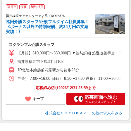
福井市
深夜
契約社員
福井板垣ケアセンターそよ風：RO15876
巡回介護スタッフ/正規フルタイム社員募集！
《ボーナス以外の特別報酬、約34万円の支給
実績！》
スクランブル介護スタッフ
入
中
【月給】310,000円〜350,000円 ▼給与詳細 処遇改善手当：35
り
福井県福井市下馬3丁目102
（
未
JR北陸本線越前花堂駅から徒歩23分
早番） 7:00〜16:00 日勤） 8:30〜17:30 遅番） 11:00〜20:
応募締め切り2026/12/31 23:59まで
応募画面へ進む
キープ
かんたん3ステップ！
株式会社ＳＯＹＯＫＡＺＥ
の他の求人をみる