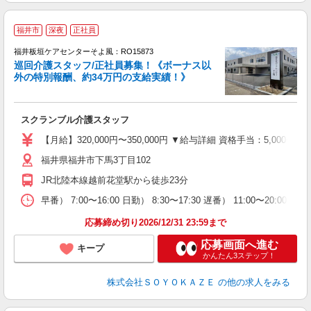
福井市
深夜
正社員
福井板垣ケアセンターそよ風：RO15873
巡回介護スタッフ/正社員募集！《ボーナス以
外の特別報酬、約34万円の支給実績！》
スクランブル介護スタッフ
入
中
【月給】320,000円〜350,000円 ▼給与詳細 資格手当：5,00
り
福井県福井市下馬3丁目102
JR北陸本線越前花堂駅から徒歩23分
朝
K
早番） 7:00〜16:00 日勤） 8:30〜17:30 遅番） 11:00〜20:
り
応募締め切り2026/12/31 23:59まで
応募画面へ進む
キープ
かんたん3ステップ！
株式会社ＳＯＹＯＫＡＺＥ
の他の求人をみる