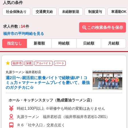
人気の条件
社会保険あり
交通費支給
未経験歓迎
制服貸与
車通勤OK
求人件数 :
14
件
この検索条件を保存
福井市の平均時給を見る
指定なし
新着順
時給順
日給順
月給順
福井市
深夜
アルバイト
パート
★
丸源ラーメン 福井若杉店
週2日〜♪就活前に飲食バイトで経験値UP！コ
0
ミュ力＋マナー＋チームプレイを磨いて、最強
のガクチカに☆
し
ホール・キッチンスタッフ（熟成醤油ラーメン店）
入
活
時給1,100円以上 ※研修中も時給の変動はありません
O
丸源ラーメン 福井若杉店（福井県福井市若杉1-2901）
務
企
Ｒ６「社中入口」交差点近く
ま