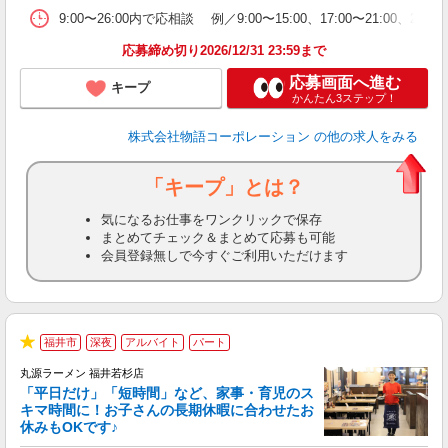
9:00〜26:00内で応相談 例／9:00〜15:00、17:00〜
応募締め切り2026/12/31 23:59まで
応募画面へ進む
キープ
かんたん3ステップ！
株式会社物語コーポレーション
の他の求人をみる
「キープ」とは？
気になるお仕事をワンクリックで保存
まとめてチェック＆まとめて応募も可能
会員登録無しで今すぐご利用いただけます
福井市
深夜
アルバイト
パート
★
丸源ラーメン 福井若杉店
「平日だけ」「短時間」など、家事・育児のス
キマ時間に！お子さんの長期休暇に合わせたお
休みもOKです♪