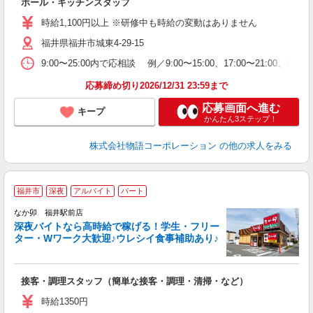
ホール・キッチンスタッフ
入
学
時給1,100円以上 ※研修中も時給の変動はありません
活
福井県福井市城東4-29-15
短
の
9:00〜25:00内で応相談 例／9:00〜15:00、17:00〜
ル
特
応募締め切り2026/12/31 23:59まで
応募画面へ進む
キープ
かんたん3ステップ！
株式会社物語コーポレーション
の他の求人をみる
福井市
深夜
アルバイト
パート
ん
なか卯 福井駅前店
深夜バイトなら高時給で稼げる！学生・フリー
ター・Wワーク大歓迎♪ウレシイ食事補助あり♪
助
と
接客・調理スタッフ（簡単な接客・調理・清掃・など）
未
日
時給1350円
K