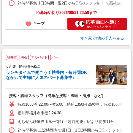
24時間募集 1日2時間、週2日からOKのシフト制！ ※高校生のシ
応募締め切り2026/08/31 23:59まで
応募画面へ進む
キープ
かんたん3ステップ！
すき家
の他の求人をみる
福井市
深夜
アルバイト
パート
気
なか卯 8号福井米松店
ランチタイムで働こう！扶養内・短時間OK！
なか卯で主婦に人気のパート募集中♪
き
接客・調理スタッフ（簡単な接客・調理・清掃・など）
未
O
時給1053円 22:00〜翌5:00：時給1350円 高校生：時給1053円
イ
福井県福井市米松2-24-30
補
えちぜん鉄道勝山永平寺線「越前開発」駅より徒歩11分
24時間募集 上記時間内で週1日、1日2時間からOK（シフト制） 