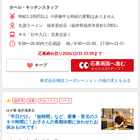
の
ホール・キッチンスタッフ
入
学
時給1,100円以上 ※研修中も時給の変動はありません
活
丸源ラーメン 福井若杉店（福井県福井市若杉1-2901）
短
の
Ｒ６「社中入口」交差点近く
ル
特
9:00〜26:00内で応相談 例／9:00〜15:00、17:00
応募締め切り2026/12/31 23:59まで
応募画面へ進む
キープ
かんたん3ステップ！
株式会社物語コーポレーション
の他の求人をみる
福井市
深夜
アルバイト
パート
★
ゆず庵 福井城東店
「平日だけ」「短時間」など、家事・育児のス
キマ時間に！お子さんの長期休暇に合わせたお
休みもOKです♪
の