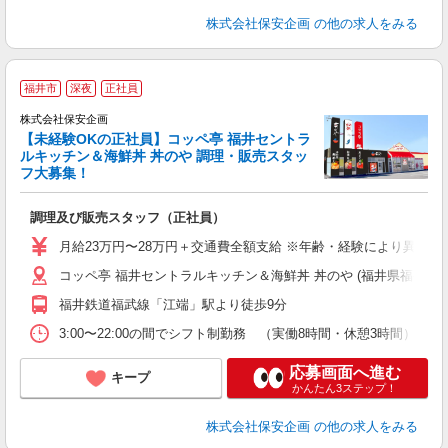
株式会社保安企画
の他の求人をみる
福井市
深夜
正社員
株式会社保安企画
【未経験OKの正社員】コッペ亭 福井セントラ
ルキッチン＆海鮮丼 丼のや 調理・販売スタッ
画
フ大募集！
入
方
調理及び販売スタッフ（正社員）
給
月給23万円〜28万円＋交通費全額支給 ※年齢・経験により異な
コッペ亭 福井セントラルキッチン＆海鮮丼 丼のや (福井県福井市江端
福井鉄道福武線「江端」駅より徒歩9分
3:00〜22:00の間でシフト制勤務 （実働8時間・休憩3時間） ※
応募画面へ進む
キープ
かんたん3ステップ！
株式会社保安企画
の他の求人をみる