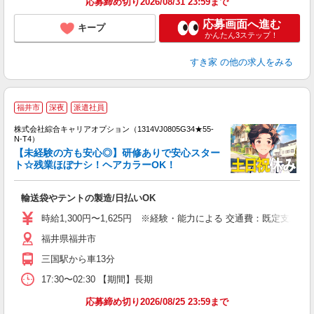
応募締め切り2026/08/31 23:59まで
応募画面へ進む
キープ
かんたん3ステップ！
すき家
の他の求人をみる
≪
福井市
深夜
派遣社員
い
株式会社綜合キャリアオプション（1314VJ0805G34★55-
N-T4）
【未経験の方も安心◎】研修ありで安心スター
ト☆残業ほぼナシ！ヘアカラーOK！
得
入
輸送袋やテントの製造/日払いOK
分
フ
時給1,300円〜1,625円 ※経験・能力による 交通費：既定支給
色
福井県福井市
三国駅から車13分
17:30〜02:30 【期間】長期
応募締め切り2026/08/25 23:59まで