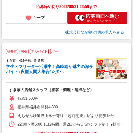
応募締め切り2026/08/31 23:59まで
応募画面へ進む
キープ
かんたん3ステップ！
株式会社なか卯
の他の求人をみる
福井市
深夜
アルバイト
パート
すき家 416号福井開発店
学生・フリーター活躍中！高時給が魅力の深夜
バイト♪夜型人間大集合*☆彡･.｡
つ
すき家の店舗スタッフ（接客・調理・清掃など）
履
ミ
時給1,500円
～
福井県福井市開発4-309
勤
社
えちぜん鉄道勝山永平寺線「越前開発」駅より徒歩15分
22:00〜翌5:00 1日2時間、週2日からOKのシフト制！ ●扶養内勤務