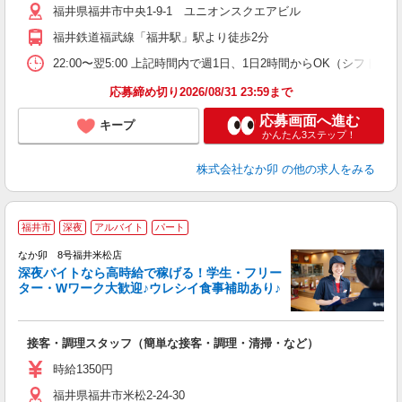
福井県福井市中央1-9-1 ユニオンスクエアビル
い
福井鉄道福武線「福井駅」駅より徒歩2分
22:00〜翌5:00 上記時間内で週1日、1日2時間からOK（シフト
応募締め切り2026/08/31 23:59まで
応募画面へ進む
キープ
かんたん3ステップ！
株式会社なか卯
の他の求人をみる
福井市
深夜
アルバイト
パート
ん
なか卯 8号福井米松店
深夜バイトなら高時給で稼げる！学生・フリー
ター・Wワーク大歓迎♪ウレシイ食事補助あり♪
助
と
接客・調理スタッフ（簡単な接客・調理・清掃・など）
未
日
時給1350円
K
福井県福井市米松2-24-30
い