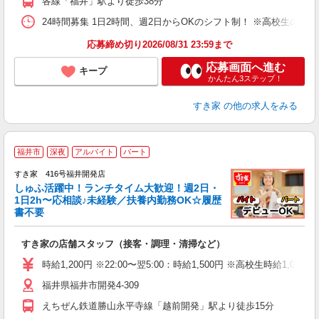
各線「福井」駅より徒歩38分
24時間募集 1日2時間、週2日からOKのシフト制！ ※高校生のシ
応募締め切り2026/08/31 23:59まで
応募画面へ進む
キープ
かんたん3ステップ！
すき家
の他の求人をみる
≪
福井市
深夜
アルバイト
パート
すき家 416号福井開発店
しゅふ活躍中！ランチタイム大歓迎！週2日・
安
1日2h〜応相談♪未経験／扶養内勤務OK☆履歴
書不要
の
すき家の店舗スタッフ（接客・調理・清掃など）
履
タ
時給1,200円 ※22:00〜翌5:00：時給1,500円 ※高校生時給1,053
（
福井県福井市開発4-309
夜
事
えちぜん鉄道勝山永平寺線「越前開発」駅より徒歩15分