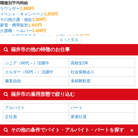
職種別平均時給
ラウンダー
1,880円
イベント・キャンペーン
1,850円
その他介護・福祉
1,509円
家電・携帯販売
1,441円
介護職・ヘルパー
1,428円
サービス提供責任者・ソーシャルワーカー
1,417円
もっと見る
搬入・搬出・設営
1,400円
作業療法士・理学療法士・言語聴覚士・視能訓練士
1,377円
福井市の他の特徴のお仕事
一般・営業事務
1,375円
量販店・大型SC・百貨店
1,364円
シニア（60代～）活躍中
高校生OK
福井市の他の職種の平均時給を見る
エルダー（50代～）活躍中
社会保険あり
服装自由
未経験歓迎
福井市の雇用形態で絞り込む
アルバイト
パート
正社員
派遣社員
その他の条件でバイト・アルバイト・パートを探す