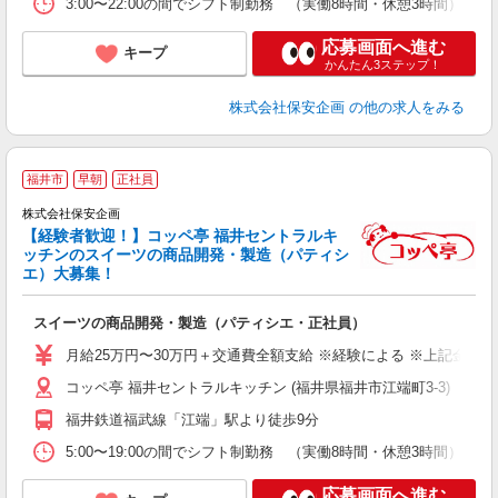
3:00〜22:00の間でシフト制勤務 （実働8時間・休憩3時間） ※
応募画面へ進む
キープ
かんたん3ステップ！
株式会社保安企画
の他の求人をみる
福井市
早朝
正社員
株式会社保安企画
【経験者歓迎！】コッペ亭 福井セントラルキ
◎
ッチンのスイーツの商品開発・製造（パティシ
エ）大募集！
昇
スイーツの商品開発・製造（パティシエ・正社員）
月給25万円〜30万円＋交通費全額支給 ※経験による ※上記金額には
コッペ亭 福井セントラルキッチン (福井県福井市江端町3-3)
福井鉄道福武線「江端」駅より徒歩9分
5:00〜19:00の間でシフト制勤務 （実働8時間・休憩3時間） ※
応募画面へ進む