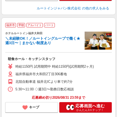
ルートインジャパン株式会社
の他の求人をみる
福井市
早朝
アルバイト
パート
ホテルルートイン福井大和田
＼未経験OK！／ルートイングループで働く★
週3日〜｜まかない制度あり
履
迎
躍
朝食ホール・キッチンスタッフ
早
保
時給1150円 試用期間中 時給1150円(試用期間2ヶ月)
資
福井県福井市大和田2丁目306番地
北陸自動車道 福井北ICより車で約7分
5:30〜11:00 ◇週3日〜勤務日数応相談
応募締め切り2026/08/31 23:59まで
応募画面へ進む
キープ
かんたん3ステップ！