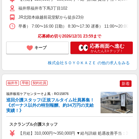
福井県福井市下馬3丁目102
支
JR北陸本線越前花堂駅から徒歩23分
イ
休
早番） 7:00〜16:00 日勤） 8:30〜17:30 遅番） 11:00〜20:
応募締め切り2026/12/31 23:59まで
応募画面へ進む
キープ
かんたん3ステップ！
株式会社ＳＯＹＯＫＡＺＥ
の他の求人をみる
福井市
早朝
契約社員
新着
福井板垣ケアセンターそよ風：RO15876
巡回介護スタッフ/正規フルタイム社員募集！
《ボーナス以外の特別報酬、約34万円の支給
実績！》
す
入
スクランブル介護スタッフ
中
り
【月給】310,000円〜350,000円 ▼給与詳細 処遇改善手当：35
髪