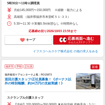
経
5時30分〜11時☆調理員
ル
昇
月給145,000円〜150,000円 ※経験・能力による
通
高雄苑 （福井県福井市本堂町５１-３３）
り
5:30〜11:30 ※実働5.5h/休憩なし ※時間外なし
応募締め切り2026/10/03 23:59まで
応募画面へ進む
キープ
かんたん3ステップ！
イフスコヘルスケア株式会社
の他の求人をみる
福井市
早朝
正社員
新着
福井板垣ケアセンターそよ風：RO15873
巡回介護スタッフ/正社員募集！《ボーナス以
外の特別報酬、約34万円の支給実績！》
す
入
スクランブル介護スタッフ
中
り
【月給】320,000円〜350,000円 ▼給与詳細 資格手当：5,00