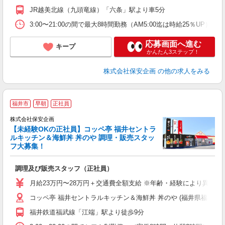
JR越美北線（九頭竜線）「六条」駅より車5分
3:00〜21:00の間で最大8時間勤務（AM5:00迄は時給25％
応募画面へ進む
キープ
かんたん3ステップ！
株式会社保安企画
の他の求人をみる
福井市
早朝
正社員
株式会社保安企画
【未経験OKの正社員】コッペ亭 福井セントラ
ルキッチン＆海鮮丼 丼のや 調理・販売スタッ
画
フ大募集！
入
方
調理及び販売スタッフ（正社員）
給
月給23万円〜28万円＋交通費全額支給 ※年齢・経験により異な
コッペ亭 福井セントラルキッチン＆海鮮丼 丼のや (福井県福井市江端
福井鉄道福武線「江端」駅より徒歩9分