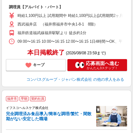
大
調理員【アルバイト・パート】
入
歓
時給1,100円以上 試用期間中 時給1,100円以上(試用期間2ヶ月
～
西武福井店 （福井県福井市中央1-8-1 8階）
用
退
福井鉄道福武線福井駅駅より 徒歩約1分
O
09:00〜16:15 10:00〜16:15 12:00〜16:15 1日4時間〜
本日掲載終了
(2026/08/08 23:59まで)
応募画面へ進む
キープ
かんたん3ステップ！
コンパスグループ・ジャパン株式会社
の他の求人をみる
〇
福井市
早朝
契約社員
以
イフスコヘルスケア株式会社
3
完全調理済み食品導入/簡単な調理/繁忙・閑散
期がない安定した職場
き