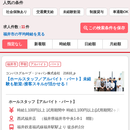
人気の条件
社会保険あり
交通費支給
未経験歓迎
制服貸与
車通勤OK
求人件数 :
11
件
この検索条件を保存
福井市の平均時給を見る
指定なし
新着順
時給順
日給順
月給順
福井市
早朝
アルバイト
パート
コンパスグループ・ジャパン株式会社 21610_p
く
【ホールスタッフ／アルバイト・パート】未経
験も歓迎♪接客スキルが活かせる！
大
ホールスタッフ【アルバイト・パート】
入
歓
時給1,100円以上 試用期間中 時給1,100円以上(試用期間2ヶ月
～
西武福井店 （福井県福井市中央1-8-1 8階）
用
務
福井鉄道福武線福井駅駅より 徒歩約1分
業