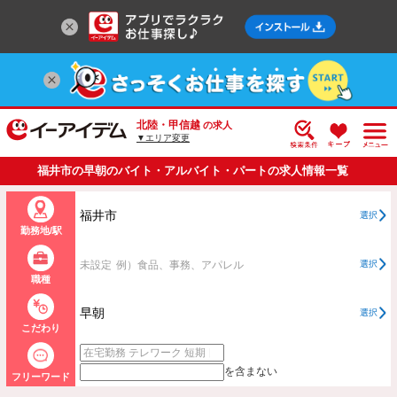
北陸・甲信越
の求人
▼エリア変更
福井市の早朝のバイト・アルバイト・パートの求人情報一覧
福井市
選択
勤務地/駅
未設定
例）食品、事務、アパレル
選択
職種
早朝
選択
こだわり
を含まない
フリーワード