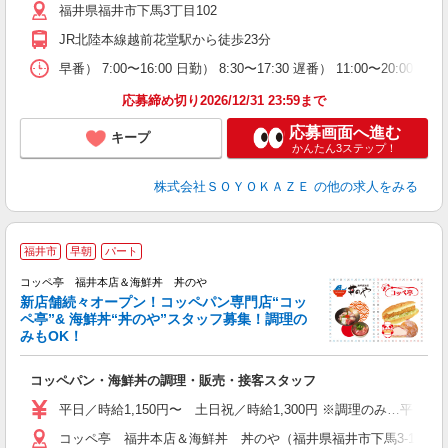
め
福井県福井市下馬3丁目102
JR北陸本線越前花堂駅から徒歩23分
早番） 7:00〜16:00 日勤） 8:30〜17:30 遅番） 11:00〜20:
応募締め切り2026/12/31 23:59まで
応募画面へ進む
キープ
かんたん3ステップ！
株式会社ＳＯＹＯＫＡＺＥ
の他の求人をみる
地
福井市
早朝
パート
コッペ亭 福井本店＆海鮮丼 丼のや
新店舗続々オープン！コッペパン専門店“コッ
ペ亭”& 海鮮丼“丼のや”スタッフ募集！調理の
お
みもOK！
入
フ
コッペパン・海鮮丼の調理・販売・接客スタッフ
K
平日／時給1,150円〜 土日祝／時給1,300円 ※調理のみ…平日／時
コッペ亭 福井本店＆海鮮丼 丼のや（福井県福井市下馬3-1601