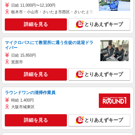
日給 11,000円〜12,100円
栃木市・小山市・さいたま市西区・さいたま市岩槻区・久喜市・蓮田
詳細を見る
とりあえずキープ
マイクロバスにて教習所に通う生徒の送迎ドラ
イバー
日給 15,850円
箕面市
詳細を見る
とりあえずキープ
ラウンドワンの清掃作業員
時給 1,400円
大阪市城東区
詳細を見る
とりあえずキープ