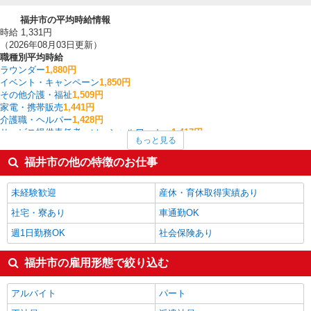
福井市の平均時給情報
時給 1,331円
（2026年08月03日更新）
職種別平均時給
ラウンダー
1,880円
イベント・キャンペーン
1,850円
その他介護・福祉
1,509円
家電・携帯販売
1,441円
介護職・ヘルパー
1,428円
サービス提供責任者・ソーシャルワーカー
1,417円
もっと見る
搬入・搬出・設営
1,400円
作業療法士・理学療法士・言語聴覚士・視能訓練士
1,377円
福井市の他の特徴のお仕事
一般・営業事務
1,375円
量販店・大型SC・百貨店
1,364円
未経験歓迎
産休・育休取得実績あり
福井市の他の職種の平均時給を見る
社宅・寮あり
車通勤OK
週1日勤務OK
社会保険あり
福井市の雇用形態で絞り込む
アルバイト
パート