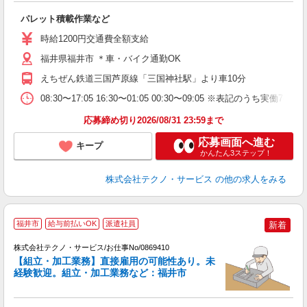
グ
パレット積載作業など
履
高
時給1200円交通費全額支給
ク
福井県福井市 ＊車・バイク通勤OK
えちぜん鉄道三国芦原線「三国神社駅」より車10分
08:30〜17:05 16:30〜01:05 00:30〜09:05 ※表
応募締め切り2026/08/31 23:59まで
応募画面へ進む
キープ
かんたん3ステップ！
株式会社テクノ・サービス
の他の求人をみる
福井市
給与前払いOK
派遣社員
新着
株式会社テクノ・サービス/お仕事No/0869410
【組立・加工業務】直接雇用の可能性あり。未
経験歓迎。組立・加工業務など：福井市
す