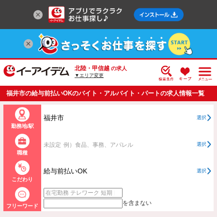
北陸・甲信越
の求人
▼エリア変更
福井市の給与前払いOKのバイト・アルバイト・パートの求人情報一覧
福井市
選択
勤務地/駅
未設定
例）食品、事務、アパレル
選択
職種
給与前払いOK
選択
こだわり
を含まない
フリーワード