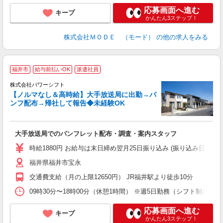
応募画面へ進む
キープ
かんたん3ステップ！
株式会社ＭＯＤＥ （モード）
の他の求人をみる
福井市
給与前払いOK
派遣社員
株式会社パワーシフト
【ノルマなし＆高時給】大手放送局に出勤→パ
ンフ配布→帰社して報告◆未経験OK
方
大手放送局でのパンフレット配布・調査・案内スタッフ
入
未
時給1880円 お給与は末日締め翌月25日振り込み (振り込み日に
婦
福井県福井市宝永
～
フ
交通費支給（月の上限12650円） JR福井駅より徒歩10分
ワ
修
09時30分〜18時00分（休憩1時間） ※週5日勤務（シフト制）
応募画面へ進む
キープ
かんたん3ステップ！