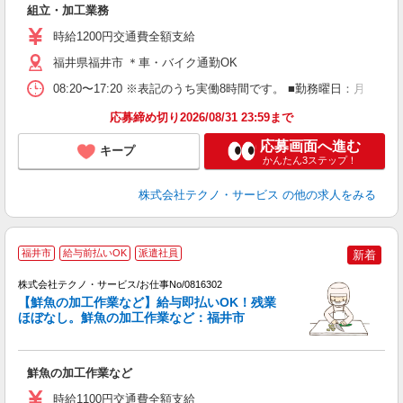
組立・加工業務
履
週
時給1200円交通費全額支給
通
福井県福井市 ＊車・バイク通勤OK
08:20〜17:20 ※表記のうち実働8時間です。 ■勤務曜日：月
応募締め切り2026/08/31 23:59まで
応募画面へ進む
キープ
かんたん3ステップ！
株式会社テクノ・サービス
の他の求人をみる
福井市
給与前払いOK
派遣社員
新着
株式会社テクノ・サービス/お仕事No/0816302
【鮮魚の加工作業など】給与即払いOK！残業
ほぼなし。鮮魚の加工作業など：福井市
す
鮮魚の加工作業など
履
週
時給1100円交通費全額支給