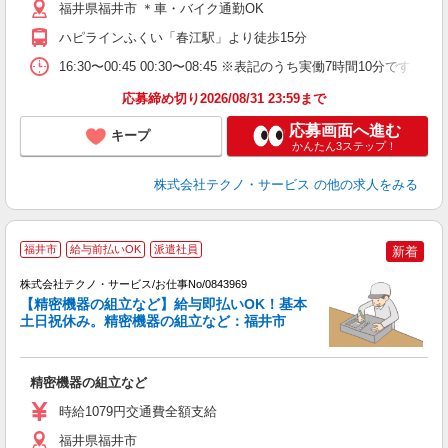
福井県福井市 ＊車・バイク通勤OK
ハピラインふくい「春江駅」より徒歩15分
16:30〜00:45 00:30〜08:45 ※表記のうち実働7時間10分
応募締め切り2026/08/31 23:59まで
応募画面へ進む
キープ
かんたん3ステップ！
株式会社テクノ・サービス
の他の求人をみる
福井市
給与前払いOK
派遣社員
新着
株式会社テクノ・サービス/お仕事No/0843969
【精密機器の組立など】給与即払いOK！基本
土日祝休み。精密機器の組立など：福井市
プ
精密機器の組立など
履
週
時給1079円交通費全額支給
福井県福井市