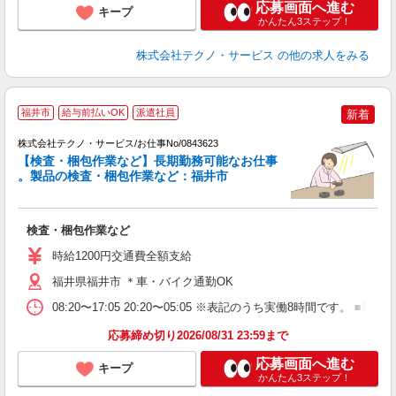
応募画面へ進む
キープ
かんたん3ステップ！
株式会社テクノ・サービス
の他の求人をみる
福井市
給与前払いOK
派遣社員
新着
株式会社テクノ・サービス/お仕事No/0843623
【検査・梱包作業など】長期勤務可能なお仕事
。製品の検査・梱包作業など：福井市
件
検査・梱包作業など
履
週
時給1200円交通費全額支給
通
福井県福井市 ＊車・バイク通勤OK
08:20〜17:05 20:20〜05:05 ※表記のうち実働8時間です
応募締め切り2026/08/31 23:59まで
応募画面へ進む
キープ
かんたん3ステップ！