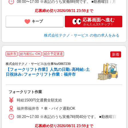
08:00〜17:00 ※表記のうち実働8時間です。 ■勤務曜日：月
応募締め切り2026/08/31 23:59まで
応募画面へ進む
キープ
かんたん3ステップ！
株式会社テクノ・サービス
の他の求人をみる
福井市
給与前払いOK
紹介予定派遣
新着
株式会社テクノ・サービス/お仕事No/0867239
躍
【フォークリフト作業】人気の日勤♪高時給♪土
で
日祝休み♪フォークリフト作業：福井市
ン
国
フォークリフト作業
履
ラ
時給1500円交通費全額支給
バ
福井県福井市 ＊車・バイク通勤OK
08:20〜17:00 ※表記のうち実働7時間40分です。 ■勤務曜日
応募締め切り2026/08/31 23:59まで