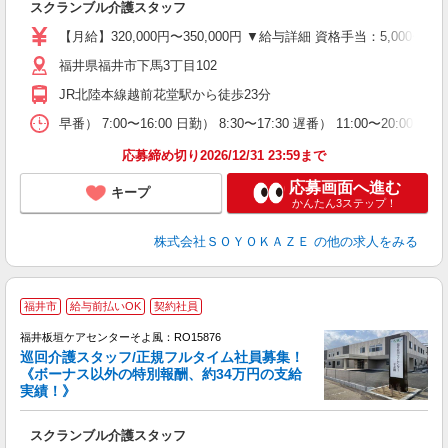
スクランブル介護スタッフ
中
り
【月給】320,000円〜350,000円 ▼給与詳細 資格手当：5,00
福井県福井市下馬3丁目102
支
JR北陸本線越前花堂駅から徒歩23分
イ
休
早番） 7:00〜16:00 日勤） 8:30〜17:30 遅番） 11:00〜20:
応募締め切り2026/12/31 23:59まで
応募画面へ進む
キープ
かんたん3ステップ！
株式会社ＳＯＹＯＫＡＺＥ
の他の求人をみる
福井市
給与前払いOK
契約社員
福井板垣ケアセンターそよ風：RO15876
巡回介護スタッフ/正規フルタイム社員募集！
《ボーナス以外の特別報酬、約34万円の支給
実績！》
す
入
スクランブル介護スタッフ
中