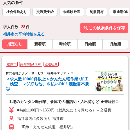
人気の条件
社会保険あり
交通費支給
未経験歓迎
制服貸与
車通勤OK
求人件数 :
28
件
この検索条件を保存
福井市の平均時給を見る
指定なし
新着順
時給順
日給順
月給順
≪
福井市
給与前払いOK
派遣社員
株式会社テクノ・サービス 福井県エリア（03）
＜求人数10000件以上＞かんたん軽作業♪加工
、検査、レジ打ち他。即払いOK！履歴書不要
◎
お
工場のカンタン軽作業、倉庫での箱詰め・入出荷など ★未経験OKのお
未
ア
■時給1100円〜1350円（就業先により異なる）＋交通費
の
福井県内に多数あり 福井市
・JR線・えちぜん鉄道「福井駅」