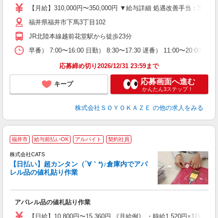
り
【月給】310,000円〜350,000円 ▼給与詳細 処遇改善手当：35
髪
福井県福井市下馬3丁目102
め
JR北陸本線越前花堂駅から徒歩23分
早番） 7:00〜16:00 日勤） 8:30〜17:30 遅番） 11:00〜20:
応募締め切り2026/12/31 23:59まで
応募画面へ進む
キープ
かんたん3ステップ！
株式会社ＳＯＹＯＫＡＺＥ
の他の求人をみる
福井市
給与前払いOK
アルバイト
契約社員
う
株式会社CATS
入
【日払い】超カンタン（´∀｀*)♪倉庫内でアパ
た
レル品の値札貼り作業
歓
ン
入
アパレル品の値札貼り作業
完
間
【日給】10,800円〜15,360円 《月給例》 ・時給1,520円×1日8h×