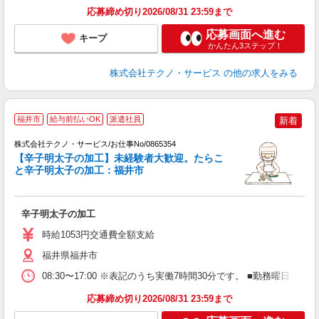
応募締め切り2026/08/31 23:59まで
応募画面へ進む
キープ
かんたん3ステップ！
株式会社テクノ・サービス
の他の求人をみる
福井市
給与前払いOK
派遣社員
新着
株式会社テクノ・サービス/お仕事No/0865354
て
【辛子明太子の加工】未経験者大歓迎。たらこ
と辛子明太子の加工：福井市
万
辛子明太子の加工
履
週
時給1053円交通費全額支給
福井県福井市
08:30〜17:00 ※表記のうち実働7時間30分です。 ■勤務曜
応募締め切り2026/08/31 23:59まで