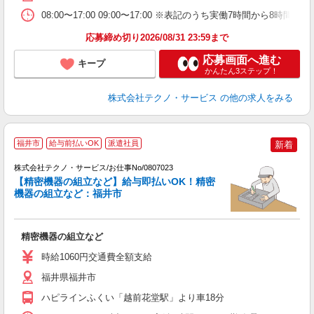
08:00〜17:00 09:00〜17:00 ※表記のうち実働7時間から
応募締め切り2026/08/31 23:59まで
応募画面へ進む
キープ
かんたん3ステップ！
株式会社テクノ・サービス
の他の求人をみる
福井市
給与前払いOK
派遣社員
新着
株式会社テクノ・サービス/お仕事No/0807023
【精密機器の組立など】給与即払いOK！精密
機器の組立など：福井市
仕
精密機器の組立など
履
ミ
時給1060円交通費全額支給
福井県福井市
ハピラインふくい「越前花堂駅」より車18分