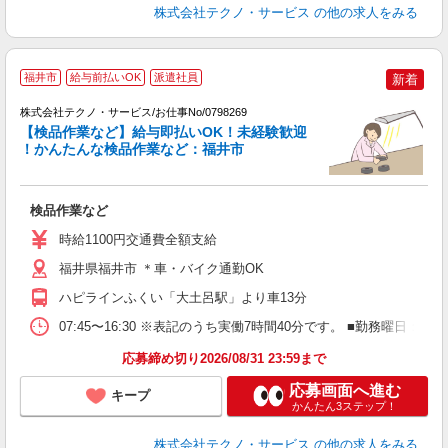
株式会社テクノ・サービス
の他の求人をみる
福井市
給与前払いOK
派遣社員
新着
株式会社テクノ・サービス/お仕事No/0798269
【検品作業など】給与即払いOK！未経験歓迎
！かんたんな検品作業など：福井市
ノ
検品作業など
履
週
時給1100円交通費全額支給
福井県福井市 ＊車・バイク通勤OK
ハピラインふくい「大土呂駅」より車13分
07:45〜16:30 ※表記のうち実働7時間40分です。 ■勤務曜
応募締め切り2026/08/31 23:59まで
応募画面へ進む
キープ
かんたん3ステップ！
株式会社テクノ・サービス
の他の求人をみる