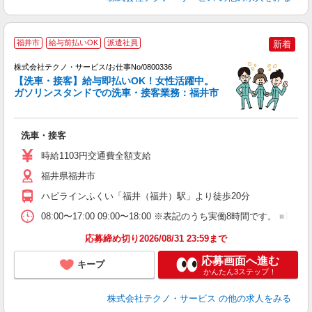
福井市
給与前払いOK
派遣社員
新着
（
株式会社テクノ・サービス/お仕事No/0800336
【洗車・接客】給与即払いOK！女性活躍中。
ガソリンスタンドでの洗車・接客業務：福井市
仕
洗車・接客
履
週
時給1103円交通費全額支給
福井県福井市
ハピラインふくい「福井（福井）駅」より徒歩20分
08:00〜17:00 09:00〜18:00 ※表記のうち実働8時間です
応募締め切り2026/08/31 23:59まで
応募画面へ進む
キープ
かんたん3ステップ！
株式会社テクノ・サービス
の他の求人をみる