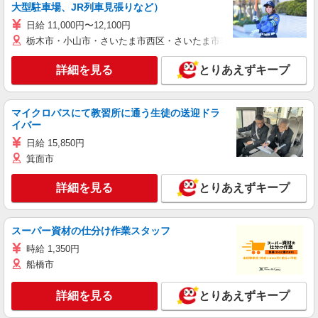
大型駐車場、JR列車見張りなど）
日給 11,000円〜12,100円
栃木市・小山市・さいたま市西区・さいたま市岩槻区・久喜市・蓮田
詳細を見る
とりあえずキープ
マイクロバスにて教習所に通う生徒の送迎ドラ
イバー
日給 15,850円
箕面市
詳細を見る
とりあえずキープ
スーパー資材の仕分け作業スタッフ
時給 1,350円
船橋市
詳細を見る
とりあえずキープ