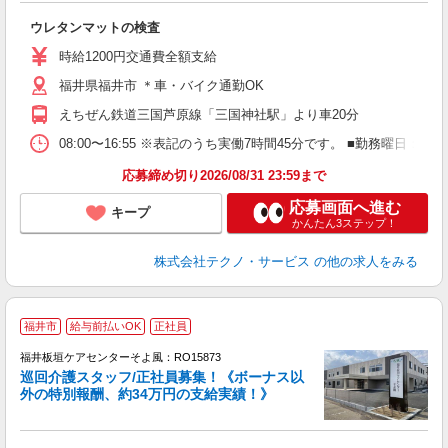
の
ウレタンマットの検査
履
週
時給1200円交通費全額支給
福井県福井市 ＊車・バイク通勤OK
えちぜん鉄道三国芦原線「三国神社駅」より車20分
08:00〜16:55 ※表記のうち実働7時間45分です。 ■勤務曜日
応募締め切り2026/08/31 23:59まで
応募画面へ進む
キープ
かんたん3ステップ！
株式会社テクノ・サービス
の他の求人をみる
福井市
給与前払いOK
正社員
福井板垣ケアセンターそよ風：RO15873
巡回介護スタッフ/正社員募集！《ボーナス以
外の特別報酬、約34万円の支給実績！》
す
入