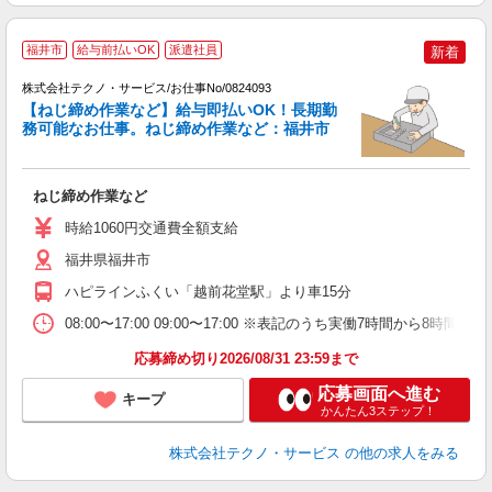
福井市
給与前払いOK
派遣社員
新着
株式会社テクノ・サービス/お仕事No/0824093
【ねじ締め作業など】給与即払いOK！長期勤
務可能なお仕事。ねじ締め作業など：福井市
ら
ねじ締め作業など
履
ミ
時給1060円交通費全額支給
福井県福井市
ハピラインふくい「越前花堂駅」より車15分
08:00〜17:00 09:00〜17:00 ※表記のうち実働7時間から
応募締め切り2026/08/31 23:59まで
応募画面へ進む
キープ
かんたん3ステップ！
株式会社テクノ・サービス
の他の求人をみる