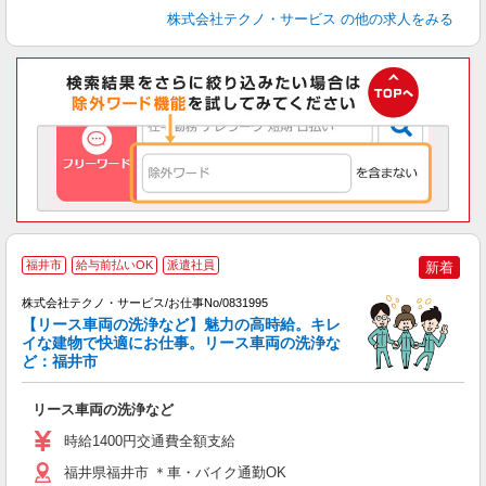
株式会社テクノ・サービス
の他の求人をみる
福井市
給与前払いOK
派遣社員
新着
株式会社テクノ・サービス/お仕事No/0831995
【リース車両の洗浄など】魅力の高時給。キレ
イな建物で快適にお仕事。リース車両の洗浄な
ど：福井市
グ
リース車両の洗浄など
履
ラ
時給1400円交通費全額支給
バ
福井県福井市 ＊車・バイク通勤OK