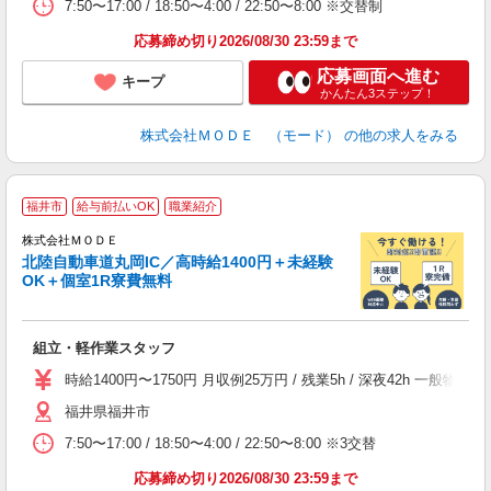
7:50〜17:00 / 18:50〜4:00 / 22:50〜8:00 ※交替制
り
土
応募締め切り2026/08/30 23:59まで
応募画面へ進む
キープ
かんたん3ステップ！
株式会社ＭＯＤＥ （モード）
の他の求人をみる
福井市
給与前払いOK
職業紹介
株式会社ＭＯＤＥ
北陸自動車道丸岡IC／高時給1400円＋未経験
OK＋個室1R寮費無料
っ
組立・軽作業スタッフ
入
場
時給1400円〜1750円 月収例25万円 / 残業5h / 深夜42h 
者
福井県福井市
リ
問
7:50〜17:00 / 18:50〜4:00 / 22:50〜8:00 ※3交替
り
土
応募締め切り2026/08/30 23:59まで