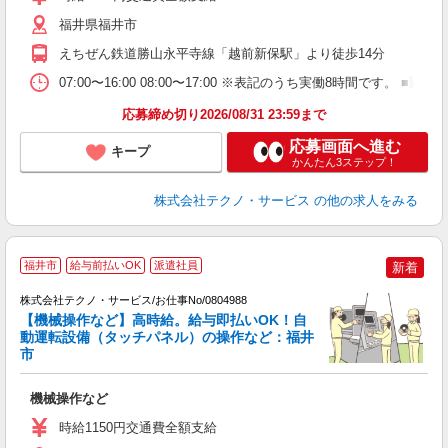
福井県福井市
えちぜん鉄道勝山永平寺線「越前新保駅」より徒歩14分
07:00〜16:00 08:00〜17:00 ※表記のうち実働8時間で
応募締め切り2026/08/31 23:59まで
応募画面へ進む
キープ
かんたん3ステップ！
株式会社テクノ・サービス
の他の求人をみる
福井市
給与前払いOK
派遣社員
新着
株式会社テクノ・サービス/お仕事No/0804988
【機械操作など】高時給。給与即払いOK！自
動運転設備（タッチパネル）の操作など：福井
市
ス
機械操作など
履
高
時給1150円交通費全額支給
勤