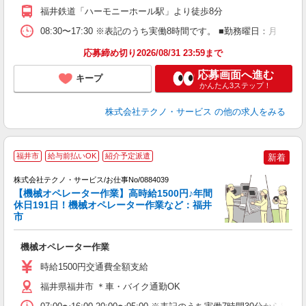
福井鉄道「ハーモニーホール駅」より徒歩8分
08:30〜17:30 ※表記のうち実働8時間です。 ■勤務曜日：月
応募締め切り2026/08/31 23:59まで
応募画面へ進む
キープ
かんたん3ステップ！
株式会社テクノ・サービス
の他の求人をみる
福井市
給与前払いOK
紹介予定派遣
新着
憩
株式会社テクノ・サービス/お仕事No/0884039
長
【機械オペレーター作業】高時給1500円♪年間
0
休日191日！機械オペレーター作業など：福井
市
ス
機械オペレーター作業
履
高
時給1500円交通費全額支給
福井県福井市 ＊車・バイク通勤OK