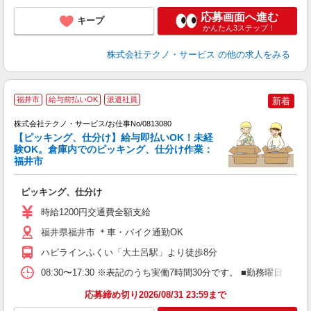
応募画面へ進む
キープ
かんたん3ステップ！
株式会社テクノ・サービス
の他の求人をみる
福井市
給与前払いOK
派遣社員
新着
株式会社テクノ・サービス/お仕事No/0813080
【ピッキング、仕分け】給与即払いOK！未経
験OK。倉庫内でのピッキング、仕分け作業：
福井市
か
ピッキング、仕分け
履
週
時給1200円交通費全額支給
福井県福井市 ＊車・バイク通勤OK
ハピラインふくい「大土呂駅」より徒歩8分
08:30〜17:30 ※表記のうち実働7時間30分です。 ■勤務曜
応募締め切り2026/08/31 23:59まで