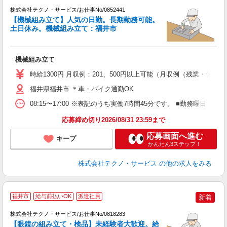
株式会社テクノ・サービス/お仕事No/0852441
【機械組み立て】人気の日勤。長期勤務可能。
土日休み。機械組み立て：福井市
3
ら
機械組み立て
履
ラ
時給1300円 月収例：201、500円以上可能（月収例（残業・休
勤
福井県福井市 ＊車・バイク通勤OK
08:15〜17:00 ※表記のうち実働7時間45分です。 ■勤務曜日
応募締め切り2026/08/31 23:59まで
応募画面へ進む
キープ
かんたん3ステップ！
株式会社テクノ・サービス
の他の求人をみる
福井市
給与前払いOK
派遣社員
新着
株式会社テクノ・サービス/お仕事No/0818283
【眼鏡の組み立て・検品】未経験者大歓迎。給