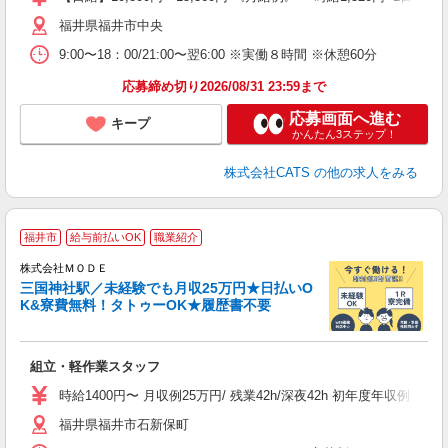
髪
福井県福井市中央
9:00〜18：00/21:00〜翌6:00 ※実働８時間 ※休憩60分
応募締め切り2026/08/31 23:59まで
応募画面へ進む
キープ
かんたん3ステップ！
株式会社CATS
の他の求人をみる
福井市
給与前払いOK
職業紹介
株式会社ＭＯＤＥ
三国神社駅／未経験でも月収25万円★日払いO
K&寮費無料！タトゥーOK★履歴書不要
っ
組立・軽作業スタッフ
入
場
時給1400円〜 月収例25万円/ 残業42h/深夜42h 初年度年収
者
福井県福井市石新保町
リ
問