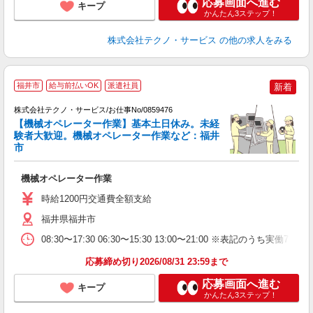
応募画面へ進む
キープ
かんたん3ステップ！
株式会社テクノ・サービス
の他の求人をみる
福井市
給与前払いOK
派遣社員
新着
月
株式会社テクノ・サービス/お仕事No/0859476
【機械オペレーター作業】基本土日休み。未経
ま
験者大歓迎。機械オペレーター作業など：福井
市
キ
機械オペレーター作業
履
週
時給1200円交通費全額支給
福井県福井市
08:30〜17:30 06:30〜15:30 13:00〜21:00 ※表記
応募締め切り2026/08/31 23:59まで
応募画面へ進む
キープ
かんたん3ステップ！