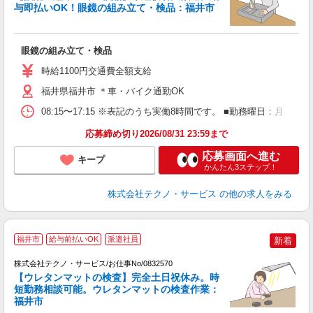
与即払いOK！眼鏡の組み立て・検品：福井市
ル
眼鏡の組み立て・検品
履
週
時給1100円交通費全額支給
福井県福井市 ＊車・バイク通勤OK
08:15〜17:15 ※表記のうち実働8時間です。 ■勤務曜日：月
応募締め切り2026/08/31 23:59まで
応募画面へ進む
キープ
かんたん3ステップ！
株式会社テクノ・サービス
の他の求人をみる
福井市
給与前払いOK
派遣社員
新着
株式会社テクノ・サービス/お仕事No/0832570
【ウレタンマットの検査】完全土日祝休み。時
短勤務相談可能。ウレタンマットの検査作業：
フ
福井市