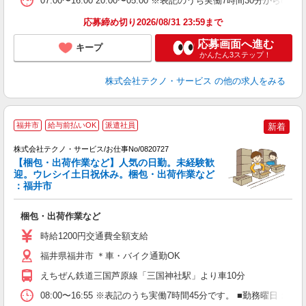
07:00〜16:00 20:00〜05:00 ※表記のうち実働7時間3
応募締め切り2026/08/31 23:59まで
応募画面へ進む
キープ
かんたん3ステップ！
株式会社テクノ・サービス
の他の求人をみる
福井市
給与前払いOK
派遣社員
新着
株式会社テクノ・サービス/お仕事No/0820727
【梱包・出荷作業など】人気の日勤。未経験歓
迎。ウレシイ土日祝休み。梱包・出荷作業など
：福井市
希
梱包・出荷作業など
履
週
時給1200円交通費全額支給
福井県福井市 ＊車・バイク通勤OK
えちぜん鉄道三国芦原線「三国神社駅」より車10分
08:00〜16:55 ※表記のうち実働7時間45分です。 ■勤務曜日