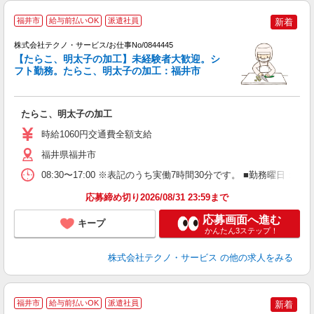
福井市
給与前払いOK
派遣社員
新着
株式会社テクノ・サービス/お仕事No/0844445
【たらこ、明太子の加工】未経験者大歓迎。シ
フト勤務。たらこ、明太子の加工：福井市
件
たらこ、明太子の加工
履
ミ
時給1060円交通費全額支給
福井県福井市
08:30〜17:00 ※表記のうち実働7時間30分です。 ■勤務曜
応募締め切り2026/08/31 23:59まで
応募画面へ進む
キープ
かんたん3ステップ！
株式会社テクノ・サービス
の他の求人をみる
福井市
給与前払いOK
派遣社員
新着