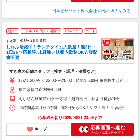
日本ピザハット株式会社
の他の求人をみる
≪
福井市
ミドル（40代～）活躍中
アルバイト
パート
すき家 416号福井開発店
しゅふ活躍中！ランチタイム大歓迎！週2日・
安
1日2h〜応相談♪未経験／扶養内勤務OK☆履歴
書不要
の
すき家の店舗スタッフ（接客・調理・清掃など）
履
タ
時給1,200円 ※22:00〜翌5:00：時給1,500円 ※高校生時給1,053
（
福井県福井市開発4-309
夜
事
えちぜん鉄道勝山永平寺線「越前開発」駅より徒歩15分
24時間募集 1日2時間、週2日からOKのシフト制！ ※高校生のシ
応募締め切り2026/08/31 23:59まで
応募画面へ進む
キープ
かんたん3ステップ！