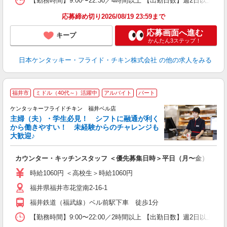
【勤務時間】9:00〜22:30／4時間以上 【出勤日数】週2日以
応募締め切り2026/08/19 23:59まで
応募画面へ進む
キープ
かんたん3ステップ！
日本ケンタッキー・フライド・チキン株式会社
の他の求人をみる
福井市
ミドル（40代～）活躍中
アルバイト
パート
ケンタッキーフライドチキン 福井ベル店
主婦（夫）・学生必見！ シフトに融通が利く
から働きやすい！ 未経験からのチャレンジも
大歓迎♪
見
カウンター・キッチンスタッフ ＜優先募集日時＞平日（月〜金） 9:00〜
未
ダ
時給1060円 ＜高校生＞時給1060円
昇
福井県福井市花堂南2-16-1
上
か
福井鉄道（福武線）ベル前駅下車 徒歩1分
【勤務時間】9:00〜22:00／2時間以上 【出勤日数】週2日以