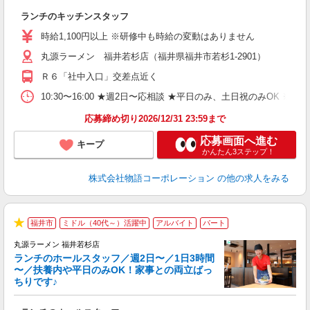
お
ランチのキッチンスタッフ
入
活
時給1,100円以上 ※研修中も時給の変動はありません
（
丸源ラーメン 福井若杉店（福井県福井市若杉1-2901）
n
の
Ｒ６「社中入口」交差点近く
グ
割
10:30〜16:00 ★週2日〜応相談 ★平日のみ、土日祝のみO
応募締め切り2026/12/31 23:59まで
応募画面へ進む
キープ
かんたん3ステップ！
株式会社物語コーポレーション
の他の求人をみる
福井市
ミドル（40代～）活躍中
アルバイト
パート
★
丸源ラーメン 福井若杉店
ランチのホールスタッフ／週2日〜／1日3時間
〜／扶養内や平日のみOK！家事との両立ばっ
ちりです♪
一