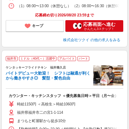
な
（1）08:00〜13:00（休憩なし） （2）08:00〜16:30（休憩
髪
応募締め切り2026/08/20 23:59まで
応募画面へ進む
キープ
かんたん3ステップ！
株式会社ツクイ
の他の求人をみる
福井市
ミドル（40代～）活躍中
アルバイト
パート
ケンタッキーフライドチキン 福井幾久店
バイトデビュー大歓迎！ シフトは融通が利く
から働きやすさ◎ 髪型・髪色自由
立
カウンター・キッチンスタッフ ＜優先募集日時＞平日（月〜金） 9:00〜
未
ダ
時給1150円 ＜高校生＞時給1060円
昇
福井県福井市二の宮1-1-114
上
か
まつもと町屋駅から徒歩10分