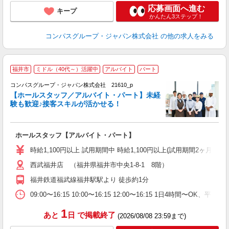
応募画面へ進む
キープ
かんたん3ステップ！
コンパスグループ・ジャパン株式会社
の他の求人をみる
福井市
ミドル（40代～）活躍中
アルバイト
パート
コンパスグループ・ジャパン株式会社 21610_p
く
【ホールスタッフ／アルバイト・パート】未経
験も歓迎♪接客スキルが活かせる！
大
ホールスタッフ【アルバイト・パート】
入
歓
時給1,100円以上 試用期間中 時給1,100円以上(試用期間2ヶ月
～
西武福井店 （福井県福井市中央1-8-1 8階）
用
務
福井鉄道福武線福井駅駅より 徒歩約1分
業
09:00〜16:15 10:00〜16:15 12:00〜16:15 1日4時間〜
1
あと
日
で掲載終了
(2026/08/08 23:59まで)