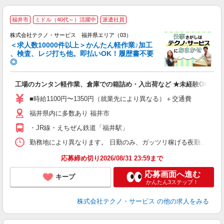
≪
福井市
ミドル（40代～）活躍中
派遣社員
株式会社テクノ・サービス 福井県エリア（03）
＜求人数10000件以上＞かんたん軽作業♪加工
、検査、レジ打ち他。即払いOK！履歴書不要
◎
お
工場のカンタン軽作業、倉庫での箱詰め・入出荷など ★未経験OKのお
未
ア
■時給1100円〜1350円（就業先により異なる）＋交通費
の
福井県内に多数あり 福井市
・JR線・えちぜん鉄道「福井駅」
勤務地により異なります。 日勤のみ、ガッツリ稼げる夜勤、シフトによる交
応募締め切り2026/08/31 23:59まで
応募画面へ進む
キープ
かんたん3ステップ！
株式会社テクノ・サービス
の他の求人をみる