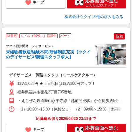
応募画面へ進む
キープ
かんたん3ステップ！
株式会社ツクイ
の他の求人をみる
福井市
ミドル（40代～）活躍中
パート
新着
ツクイ福井開発（デイサービス）
未経験者歓迎/経験不問/研修制度充実【ツクイ
のデイサービス/調理スタッフ求人】
各
デイサービス 調理スタッフ（ミールケアクルー）
入
り
時給1,053円 ★土日祝日は時給100円アップ！
リ
ー
福井県福井市開発2丁目705番地
O
・えちぜん鉄道勝山永平寺線「越前開発駅」から徒歩約5分 ★車
な
（1）10:00〜13:00（休憩なし） （2）09:00〜15:30（休
髪
応募締め切り2026/08/20 23:59まで
応募画面へ進む
キープ