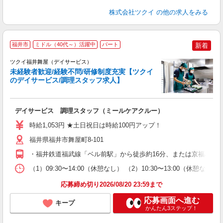
株式会社ツクイ
の他の求人をみる
福井市
ミドル（40代～）活躍中
パート
新着
ツクイ福井舞屋（デイサービス）
未経験者歓迎/経験不問/研修制度充実【ツクイ
のデイサービス/調理スタッフ求人】
各
デイサービス 調理スタッフ（ミールケアクルー）
入
り
時給1,053円 ★土日祝日は時給100円アップ！
リ
ー
福井県福井市舞屋町8-101
O
・福井鉄道福武線「ベル前駅」から徒歩約16分、または京福バス
な
（1）09:30〜14:00（休憩なし） （2）10:30〜13:00（休
髪
応募締め切り2026/08/20 23:59まで
応募画面へ進む
キープ
かんたん3ステップ！