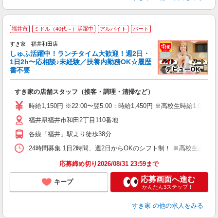
≪
福井市
ミドル（40代～）活躍中
アルバイト
パート
すき家 福井和田店
しゅふ活躍中！ランチタイム大歓迎！週2日・
安
1日2h〜応相談♪未経験／扶養内勤務OK☆履歴
書不要
の
すき家の店舗スタッフ（接客・調理・清掃など）
履
タ
時給1,150円 ※22:00〜翌5:00：時給1,450円 ※高校生時給1,053
（
福井県福井市和田2丁目110番地
夜
事
各線「福井」駅より徒歩38分
24時間募集 1日2時間、週2日からOKのシフト制！ ※高校生のシ
応募締め切り2026/08/31 23:59まで
応募画面へ進む
キープ
かんたん3ステップ！
すき家
の他の求人をみる