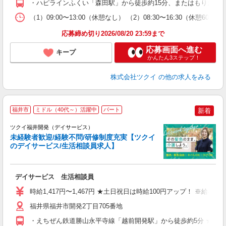
・ハピラインふくい「森田駅」から徒歩約15分、またはもりたん
な
（1）09:00〜13:00（休憩なし） （2）08:30〜16:30（休憩6
髪
応募締め切り2026/08/20 23:59まで
応募画面へ進む
キープ
かんたん3ステップ！
株式会社ツクイ
の他の求人をみる
福井市
ミドル（40代～）活躍中
パート
新着
ツクイ福井開発（デイサービス）
未経験者歓迎/経験不問/研修制度充実【ツクイ
のデイサービス/生活相談員求人】
各
デイサービス 生活相談員
入
り
時給1,417円〜1,467円 ★土日祝日は時給100円アップ！ ※給
リ
ー
福井県福井市開発2丁目705番地
O
・えちぜん鉄道勝山永平寺線「越前開発駅」から徒歩約5分 ★車