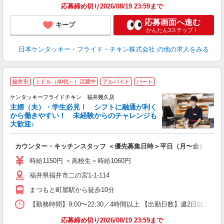
応募締め切り2026/08/19 23:59まで
応募画面へ進む
キープ
かんたん3ステップ！
日本ケンタッキー・フライド・チキン株式会社
の他の求人をみる
福井市
ミドル（40代～）活躍中
アルバイト
パート
ケンタッキーフライドチキン 福井幾久店
主婦（夫）・学生必見！ シフトに融通が利く
から働きやすい！ 未経験からのチャレンジも
大歓迎♪
見
カウンター・キッチンスタッフ ＜優先募集日時＞平日（月〜金） 9:00〜
未
ダ
時給1150円 ＜高校生＞時給1060円
昇
福井県福井市二の宮1-1-114
上
か
まつもと町屋駅から徒歩10分
【勤務時間】9:00〜22:30／4時間以上 【出勤日数】週2日以
応募締め切り2026/08/19 23:59まで