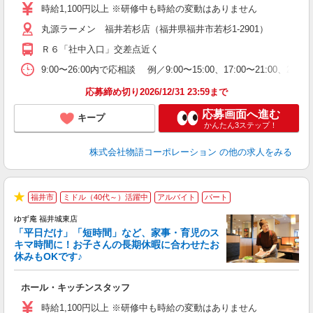
学
時給1,100円以上 ※研修中も時給の変動はありません
活
丸源ラーメン 福井若杉店（福井県福井市若杉1-2901）
短
の
Ｒ６「社中入口」交差点近く
ル
特
9:00〜26:00内で応相談 例／9:00〜15:00、17:00
応募締め切り2026/12/31 23:59まで
応募画面へ進む
キープ
かんたん3ステップ！
株式会社物語コーポレーション
の他の求人をみる
福井市
ミドル（40代～）活躍中
アルバイト
パート
★
ゆず庵 福井城東店
「平日だけ」「短時間」など、家事・育児のス
キマ時間に！お子さんの長期休暇に合わせたお
休みもOKです♪
の
ホール・キッチンスタッフ
入
学
時給1,100円以上 ※研修中も時給の変動はありません