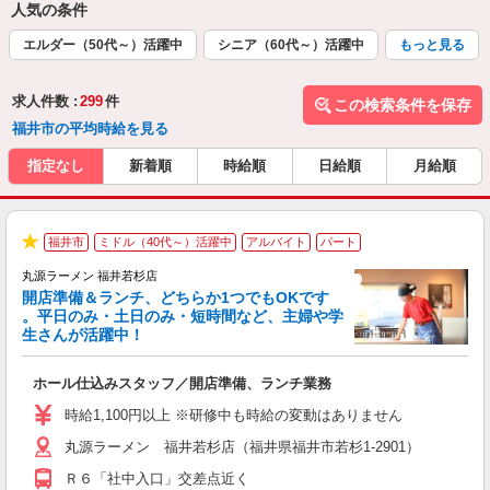
人気の条件
エルダー（50代～）活躍中
シニア（60代～）活躍中
もっと見る
求人件数 :
299
件
この検索条件を保存
福井市の平均時給を見る
指定なし
新着順
時給順
日給順
月給順
福井市
ミドル（40代～）活躍中
アルバイト
パート
★
丸源ラーメン 福井若杉店
開店準備＆ランチ、どちらか1つでもOKです
。平日のみ・土日のみ・短時間など、主婦や学
生さんが活躍中！
き
ホール仕込みスタッフ／開店準備、ランチ業務
入
活
時給1,100円以上 ※研修中も時給の変動はありません
（
丸源ラーメン 福井若杉店（福井県福井市若杉1-2901）
中
自
Ｒ６「社中入口」交差点近く
業