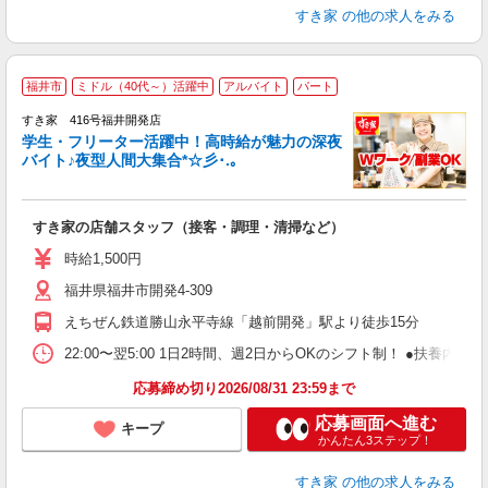
すき家
の他の求人をみる
福井市
ミドル（40代～）活躍中
アルバイト
パート
すき家 416号福井開発店
学生・フリーター活躍中！高時給が魅力の深夜
バイト♪夜型人間大集合*☆彡･.｡
つ
すき家の店舗スタッフ（接客・調理・清掃など）
履
ミ
時給1,500円
～
福井県福井市開発4-309
勤
社
えちぜん鉄道勝山永平寺線「越前開発」駅より徒歩15分
22:00〜翌5:00 1日2時間、週2日からOKのシフト制！ ●扶養内勤務
応募締め切り2026/08/31 23:59まで
応募画面へ進む
キープ
かんたん3ステップ！
すき家
の他の求人をみる