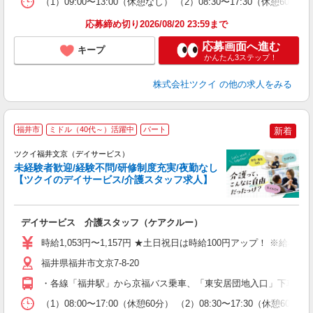
（1）09:00〜13:00（休憩なし） （2）08:30〜17:30（休憩6
髪
応募締め切り2026/08/20 23:59まで
応募画面へ進む
キープ
かんたん3ステップ！
株式会社ツクイ
の他の求人をみる
福井市
ミドル（40代～）活躍中
パート
新着
ツクイ福井文京（デイサービス）
未経験者歓迎/経験不問/研修制度充実/夜勤なし
【ツクイのデイサービス/介護スタッフ求人】
各
デイサービス 介護スタッフ（ケアクルー）
入
り
時給1,053円〜1,157円 ★土日祝日は時給100円アップ！ ※給
リ
ー
福井県福井市文京7-8-20
O
・各線「福井駅」から京福バス乗車、「東安居団地入口」下車徒歩約
な
（1）08:00〜17:00（休憩60分） （2）08:30〜17:30（休憩
髪