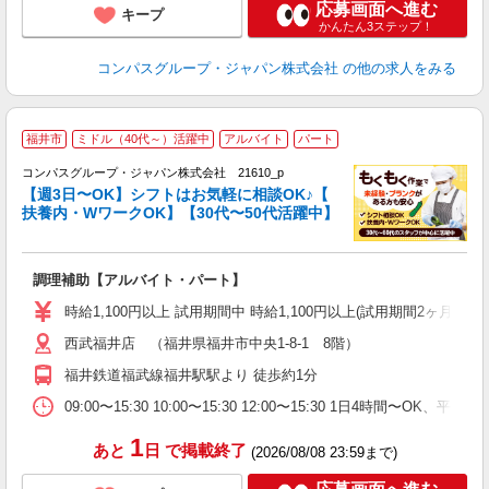
応募画面へ進む
キープ
かんたん3ステップ！
コンパスグループ・ジャパン株式会社
の他の求人をみる
福井市
ミドル（40代～）活躍中
アルバイト
パート
コンパスグループ・ジャパン株式会社 21610_p
く
【週3日〜OK】シフトはお気軽に相談OK♪【
扶養内・WワークOK】【30代〜50代活躍中】
大
調理補助【アルバイト・パート】
入
歓
時給1,100円以上 試用期間中 時給1,100円以上(試用期間2ヶ月
～
西武福井店 （福井県福井市中央1-8-1 8階）
用
務
福井鉄道福武線福井駅駅より 徒歩約1分
W
09:00〜15:30 10:00〜15:30 12:00〜15:30 1日4時間〜
1
あと
日
で掲載終了
(2026/08/08 23:59まで)