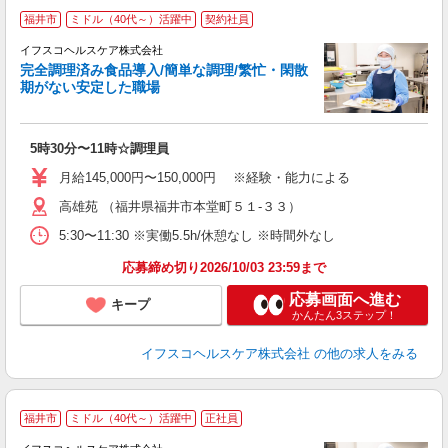
〇
福井市
ミドル（40代～）活躍中
契約社員
以
イフスコヘルスケア株式会社
3
完全調理済み食品導入/簡単な調理/繁忙・閑散
期がない安定した職場
き
経
5時30分〜11時☆調理員
ル
昇
月給145,000円〜150,000円 ※経験・能力による
通
高雄苑 （福井県福井市本堂町５１-３３）
り
5:30〜11:30 ※実働5.5h/休憩なし ※時間外なし
応募締め切り2026/10/03 23:59まで
応募画面へ進む
キープ
かんたん3ステップ！
イフスコヘルスケア株式会社
の他の求人をみる
福井市
ミドル（40代～）活躍中
正社員