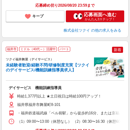
応募締め切り2026/08/20 23:59まで
応募画面へ進む
キープ
かんたん3ステップ！
株式会社ツクイ
の他の求人をみる
福井市
ミドル（40代～）活躍中
パート
新着
ツクイ福井舞屋（デイサービス）
未経験者歓迎/経験不問/研修制度充実【ツクイ
のデイサービス/機能訓練指導員求人】
各
デイサービス 機能訓練指導員
入
り
時給1,377円以上 ★土日祝日は時給100円アップ！
リ
ー
福井県福井市舞屋町8-101
O
・福井鉄道福武線「ベル前駅」から徒歩約16分、または京福バス
な
（1）09:00〜13:00（休憩なし） （2）08:30〜16:30（休憩6
髪