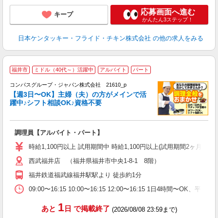
応募画面へ進む
キープ
かんたん3ステップ！
日本ケンタッキー・フライド・チキン株式会社
の他の求人をみる
福井市
ミドル（40代～）活躍中
アルバイト
パート
コンパスグループ・ジャパン株式会社 21610_p
く
【週3日〜OK】主婦（夫）の方がメインで活
躍中♪シフト相談OK♪資格不要
大
調理員【アルバイト・パート】
入
歓
時給1,100円以上 試用期間中 時給1,100円以上(試用期間2ヶ月
～
西武福井店 （福井県福井市中央1-8-1 8階）
用
退
福井鉄道福武線福井駅駅より 徒歩約1分
O
09:00〜16:15 10:00〜16:15 12:00〜16:15 1日4時間〜
1
あと
日
で掲載終了
(2026/08/08 23:59まで)