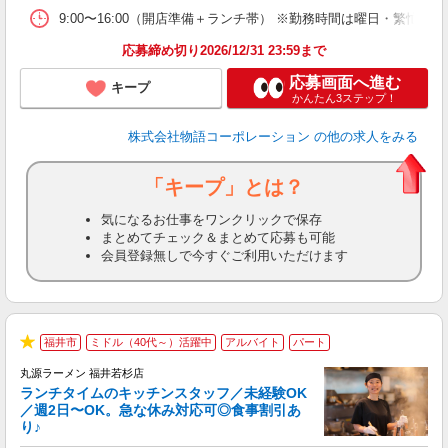
食
9:00〜16:00（開店準備＋ランチ帯） ※勤務時間は曜日・
応募締め切り2026/12/31 23:59まで
応募画面へ進む
キープ
かんたん3ステップ！
株式会社物語コーポレーション
の他の求人をみる
「キープ」とは？
気になるお仕事をワンクリックで保存
まとめてチェック＆まとめて応募も可能
会員登録無しで今すぐご利用いただけます
福井市
ミドル（40代～）活躍中
アルバイト
パート
で
★
丸源ラーメン 福井若杉店
ランチタイムのキッチンスタッフ／未経験OK
／週2日〜OK。急な休み対応可◎食事割引あ
り♪