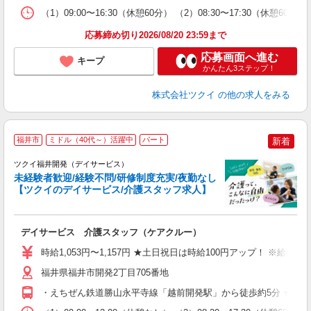
な
（1）09:00〜16:30（休憩60分） （2）08:30〜17:30（休
髪
応募締め切り2026/08/20 23:59まで
応募画面へ進む
キープ
かんたん3ステップ！
株式会社ツクイ
の他の求人をみる
福井市
ミドル（40代～）活躍中
パート
新着
ツクイ福井開発（デイサービス）
未経験者歓迎/経験不問/研修制度充実/夜勤なし
【ツクイのデイサービス/介護スタッフ求人】
各
デイサービス 介護スタッフ（ケアクルー）
入
り
時給1,053円〜1,157円 ★土日祝日は時給100円アップ！ ※給
リ
ー
福井県福井市開発2丁目705番地
O
・えちぜん鉄道勝山永平寺線「越前開発駅」から徒歩約5分 ★車
な