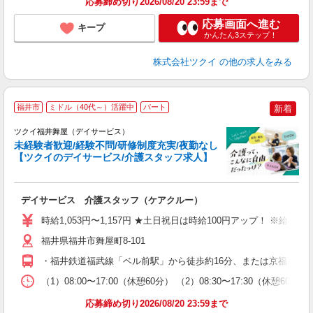
応募締め切り2026/08/20 23:59まで
応募画面へ進む
キープ
かんたん3ステップ！
株式会社ツクイ
の他の求人をみる
福井市
ミドル（40代～）活躍中
パート
新着
ツクイ福井舞屋（デイサービス）
未経験者歓迎/経験不問/研修制度充実/夜勤なし
【ツクイのデイサービス/介護スタッフ求人】
各
デイサービス 介護スタッフ（ケアクルー）
入
り
時給1,053円〜1,157円 ★土日祝日は時給100円アップ！ ※給
リ
ー
福井県福井市舞屋町8-101
O
・福井鉄道福武線「ベル前駅」から徒歩約16分、または京福バス
な
（1）08:00〜17:00（休憩60分） （2）08:30〜17:30（休憩
髪
応募締め切り2026/08/20 23:59まで