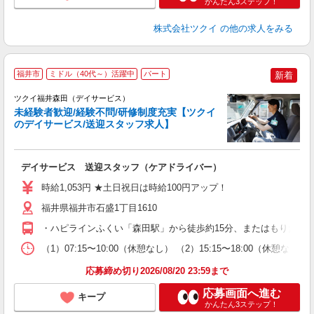
かんたん3ステップ！
株式会社ツクイ
の他の求人をみる
福井市
ミドル（40代～）活躍中
パート
新着
ツクイ福井森田（デイサービス）
未経験者歓迎/経験不問/研修制度充実【ツクイ
のデイサービス/送迎スタッフ求人】
各
デイサービス 送迎スタッフ（ケアドライバー）
入
り
時給1,053円 ★土日祝日は時給100円アップ！
リ
ー
福井県福井市石盛1丁目1610
O
・ハピラインふくい「森田駅」から徒歩約15分、またはもりたん
な
（1）07:15〜10:00（休憩なし） （2）15:15〜18:00（
髪
応募締め切り2026/08/20 23:59まで
応募画面へ進む
キープ
かんたん3ステップ！