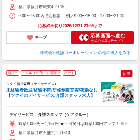
活
福井県福井市城東4-29-15
短
の
9:00〜25:00内で応相談 例／9:00〜15:00、17:00〜
ル
特
応募締め切り2026/12/31 23:59まで
応募画面へ進む
キープ
かんたん3ステップ！
株式会社物語コーポレーション
の他の求人をみる
福井市
ミドル（40代～）活躍中
パート
新着
ツクイ福井森田（デイサービス）
未経験者歓迎/経験不問/研修制度充実/夜勤なし
【ツクイのデイサービス/介護スタッフ求人】
各
デイサービス 介護スタッフ（ケアクルー）
入
り
時給1,053円〜1,157円 ★土日祝日は時給100円アップ！ ※給
リ
ー
福井県福井市石盛1丁目1610
O