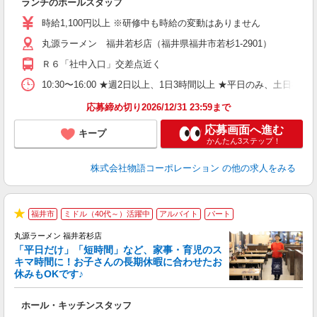
ランチのホールスタッフ
入
活
時給1,100円以上 ※研修中も時給の変動はありません
（
丸源ラーメン 福井若杉店（福井県福井市若杉1-2901）
n
日
Ｒ６「社中入口」交差点近く
煙
あ
10:30〜16:00 ★週2日以上、1日3時間以上 ★平日のみ、
応募締め切り2026/12/31 23:59まで
応募画面へ進む
キープ
かんたん3ステップ！
株式会社物語コーポレーション
の他の求人をみる
福井市
ミドル（40代～）活躍中
アルバイト
パート
★
丸源ラーメン 福井若杉店
「平日だけ」「短時間」など、家事・育児のス
キマ時間に！お子さんの長期休暇に合わせたお
休みもOKです♪
の
ホール・キッチンスタッフ
入