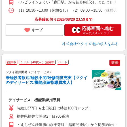
・ハピラインふくい「森田駅」から徒歩約15分、またはもりたん
な
（1）10:30〜13:00（休憩なし） （2）09:00〜15:30（休
髪
応募締め切り2026/08/20 23:59まで
応募画面へ進む
キープ
かんたん3ステップ！
株式会社ツクイ
の他の求人をみる
福井市
ミドル（40代～）活躍中
パート
新着
ツクイ福井開発（デイサービス）
未経験者歓迎/経験不問/研修制度充実【ツクイ
のデイサービス/機能訓練指導員求人】
各
デイサービス 機能訓練指導員
入
り
時給1,377円 ★土日祝日は時給100円アップ！
リ
ー
福井県福井市開発2丁目705番地
O
・えちぜん鉄道勝山永平寺線「越前開発駅」から徒歩約5分 ★車