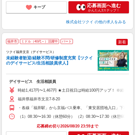
応募画面へ進む
キープ
かんたん3ステップ！
株式会社ツクイ
の他の求人をみる
福井市
ミドル（40代～）活躍中
パート
新着
ツクイ福井文京（デイサービス）
未経験者歓迎/経験不問/研修制度充実【ツクイ
のデイサービス/生活相談員求人】
各
デイサービス 生活相談員
入
り
時給1,417円〜1,467円 ★土日祝日は時給100円アップ！ ※給
リ
ー
福井県福井市文京7-8-20
O
・各線「福井駅」から京福バス乗車、「東安居団地入口」下車徒歩約
な
（1）08:30〜16:30（休憩60分） （2）08:30〜17:30（休憩6
髪
応募締め切り2026/08/20 23:59まで