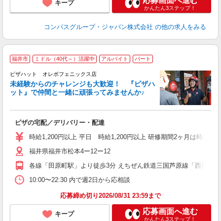
応募画面へ進む
キープ
かんたん3ステップ！
コンパスグループ・ジャパン株式会社
の他の求人をみる
福井市
ミドル（40代～）活躍中
アルバイト
パート
ピザハット オレボフェニックス店
未経験からのチャレンジも大歓迎！ 『ピザハ
ット』で仲間と一緒に頑張ってみませんか♪
続
ピザの宅配／デリバリー・配達
未
ア
時給1,200円以上 平日 時給1,200円以上 研修期間2ヶ月は時給14
車
福井県福井市松本4ー12ー12
各線「田原町駅」より徒歩3分 えちぜん鉄道三国芦原線「西別院駅
10:00〜22:30 内で週2日から応相談
応募締め切り2026/08/31 23:59まで
応募画面へ進む
キープ
かんたん3ステップ！