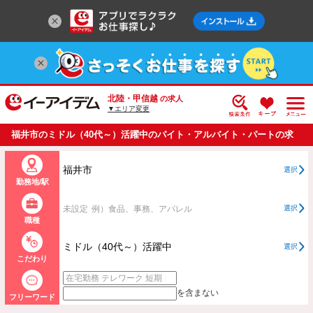
北陸・甲信越
の求人
▼エリア変更
福井市のミドル（40代～）活躍中のバイト・アルバイト・パートの求
人情報一覧
福井市
選択
勤務地/駅
未設定
例）食品、事務、アパレル
選択
職種
ミドル（40代～）活躍中
選択
こだわり
を含まない
フリーワード