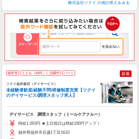
株式会社ツクイ
の他の求人をみる
福井市
ミドル（40代～）活躍中
パート
新着
ツクイ福井森田（デイサービス）
未経験者歓迎/経験不問/研修制度充実【ツクイ
のデイサービス/調理スタッフ求人】
各
デイサービス 調理スタッフ（ミールケアクルー）
入
り
時給1,053円 ★土日祝日は時給100円アップ！
リ
ー
福井県福井市石盛1丁目1610
O