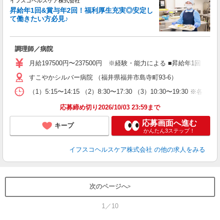
イフスコヘルスケア株式会社
昇給年1回&賞与年2回！福利厚生充実◎安定し
て働きたい方必見♪
っ
調理師／病院
経
ミ
月給197500円〜237500円 ※経験・能力による ■昇給年1回（5
あ
すこやかシルバー病院 （福井県福井市島寺町93-6）
あ
（1）5:15〜14:15 （2）8:30〜17:30 （3）10:30〜19:3
応募締め切り2026/10/03 23:59まで
応募画面へ進む
キープ
かんたん3ステップ！
イフスコヘルスケア株式会社
の他の求人をみる
次のページへ
1／10