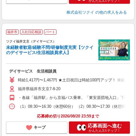
かんたん3ステップ！
株式会社ツクイ
の他の求人をみる
福井市
入社日応相談
パート
ツクイ福井文京（デイサービス）
未経験者歓迎/経験不問/研修制度充実【ツクイ
のデイサービス/生活相談員求人】
各
デイサービス 生活相談員
入
り
時給1,417円〜1,467円 ★土日祝日は時給100円アップ！ ※給
リ
福井県福井市文京7-8-20
ー
O
・各線「福井駅」から京福バス乗車、「東安居団地入口」下車徒歩約
な
（1）08:30〜16:30（休憩60分） （2）08:30〜17:30（休憩6
髪
応募締め切り2026/08/20 23:59まで
応募画面へ進む
キープ
かんたん3ステップ！