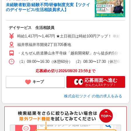
未経験者歓迎/経験不問/研修制度充実【ツクイ
のデイサービス/生活相談員求人】
各
デイサービス 生活相談員
入
り
時給1,417円〜1,467円 ★土日祝日は時給100円アップ！ ※給
リ
福井県福井市開発2丁目705番地
ー
O
・えちぜん鉄道勝山永平寺線「越前開発駅」から徒歩約5分 ★車
な
（1）09:00〜16:30（休憩60分） （2）08:30〜17:30（休
髪
応募締め切り2026/08/20 23:59まで
応募画面へ進む
キープ
かんたん3ステップ！
株式会社ツクイ
の他の求人をみる