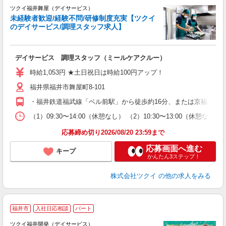
ツクイ福井舞屋（デイサービス）
未経験者歓迎/経験不問/研修制度充実【ツクイ
のデイサービス/調理スタッフ求人】
各
デイサービス 調理スタッフ（ミールケアクルー）
入
り
時給1,053円 ★土日祝日は時給100円アップ！
リ
福井県福井市舞屋町8-101
ー
O
・福井鉄道福武線「ベル前駅」から徒歩約16分、または京福バス
な
（1）09:30〜14:00（休憩なし） （2）10:30〜13:00（休
髪
応募締め切り2026/08/20 23:59まで
応募画面へ進む
キープ
かんたん3ステップ！
株式会社ツクイ
の他の求人をみる
福井市
入社日応相談
パート
ツクイ福井開発（デイサービス）