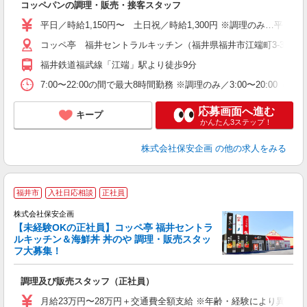
コッペパンの調理・販売・接客スタッフ
給
平日／時給1,150円〜 土日祝／時給1,300円 ※調理のみ…平日／時
コッペ亭 福井セントラルキッチン（福井県福井市江端町3-3）
福井鉄道福武線「江端」駅より徒歩9分
7:00〜22:00の間で最大8時間勤務 ※調理のみ／3:00〜20:
応募画面へ進む
キープ
かんたん3ステップ！
株式会社保安企画
の他の求人をみる
福井市
入社日応相談
正社員
株式会社保安企画
【未経験OKの正社員】コッペ亭 福井セントラ
ルキッチン＆海鮮丼 丼のや 調理・販売スタッ
画
フ大募集！
入
方
調理及び販売スタッフ（正社員）
給
月給23万円〜28万円＋交通費全額支給 ※年齢・経験により異な