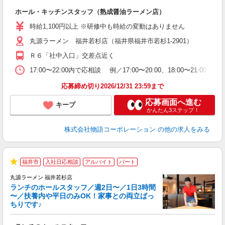
望
ホール・キッチンスタッフ（熟成醤油ラーメン店）
入
活
時給1,100円以上 ※研修中も時給の変動はありません
O
丸源ラーメン 福井若杉店（福井県福井市若杉1-2901）
務
ー
Ｒ６「社中入口」交差点近く
食
17:00〜22:00内で応相談 例／17:00〜20:00、18:0
応募締め切り2026/12/31 23:59まで
応募画面へ進む
キープ
かんたん3ステップ！
株式会社物語コーポレーション
の他の求人をみる
福井市
入社日応相談
アルバイト
パート
★
丸源ラーメン 福井若杉店
ランチのホールスタッフ／週2日〜／1日3時間
〜／扶養内や平日のみOK！家事との両立ばっ
ちりです♪
一