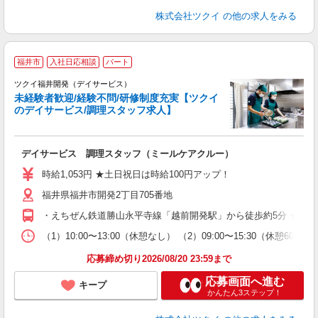
株式会社ツクイ
の他の求人をみる
福井市
入社日応相談
パート
ツクイ福井開発（デイサービス）
未経験者歓迎/経験不問/研修制度充実【ツクイ
のデイサービス/調理スタッフ求人】
各
デイサービス 調理スタッフ（ミールケアクルー）
入
り
時給1,053円 ★土日祝日は時給100円アップ！
リ
福井県福井市開発2丁目705番地
ー
O
・えちぜん鉄道勝山永平寺線「越前開発駅」から徒歩約5分 ★車
な
（1）10:00〜13:00（休憩なし） （2）09:00〜15:30（休
髪
応募締め切り2026/08/20 23:59まで
応募画面へ進む
キープ
かんたん3ステップ！