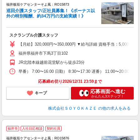
福井板垣ケアセンターそよ風：RO15873
巡回介護スタッフ/正社員募集！《ボーナス以
外の特別報酬、約34万円の支給実績！》
す
入
スクランブル介護スタッフ
中
り
【月給】320,000円〜350,000円 ▼給与詳細 資格手当：5,00
福井県福井市下馬3丁目102
支
JR北陸本線越前花堂駅から徒歩23分
イ
休
早番） 7:00〜16:00 日勤） 8:30〜17:30 遅番） 11:00〜20:
応募締め切り2026/12/31 23:59まで
応募画面へ進む
キープ
かんたん3ステップ！
株式会社ＳＯＹＯＫＡＺＥ
の他の求人をみる
福井市
入社日応相談
契約社員
福井板垣ケアセンターそよ風：RO15876