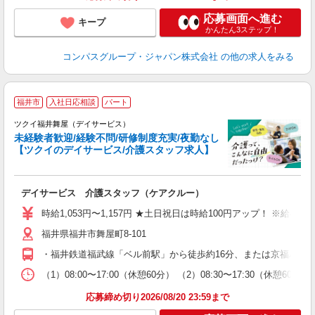
応募画面へ進む
キープ
かんたん3ステップ！
コンパスグループ・ジャパン株式会社
の他の求人をみる
福井市
入社日応相談
パート
ツクイ福井舞屋（デイサービス）
未経験者歓迎/経験不問/研修制度充実/夜勤なし
【ツクイのデイサービス/介護スタッフ求人】
各
デイサービス 介護スタッフ（ケアクルー）
入
り
時給1,053円〜1,157円 ★土日祝日は時給100円アップ！ ※給
リ
福井県福井市舞屋町8-101
ー
O
・福井鉄道福武線「ベル前駅」から徒歩約16分、または京福バス
な
（1）08:00〜17:00（休憩60分） （2）08:30〜17:30（休憩
髪
応募締め切り2026/08/20 23:59まで