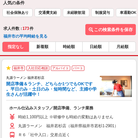
人気の条件
社会保険あり
交通費支給
未経験歓迎
制服貸与
車通勤OK
求人件数 :
173
件
この検索条件を保存
福井市の平均時給を見る
指定なし
新着順
時給順
日給順
月給順
福井市
入社日応相談
アルバイト
パート
★
丸源ラーメン 福井若杉店
開店準備＆ランチ、どちらか1つでもOKです
。平日のみ・土日のみ・短時間など、主婦や学
生さんが活躍中！
き
ホール仕込みスタッフ／開店準備、ランチ業務
入
活
時給1,100円以上 ※研修中も時給の変動はありません
（
丸源ラーメン 福井若杉店（福井県福井市若杉1-2901）
中
自
Ｒ６「社中入口」交差点近く
業