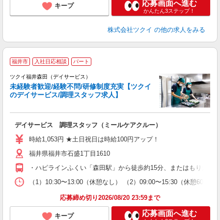
応募画面へ進む
キープ
かんたん3ステップ！
株式会社ツクイ
の他の求人をみる
福井市
入社日応相談
パート
ツクイ福井森田（デイサービス）
未経験者歓迎/経験不問/研修制度充実【ツクイ
のデイサービス/調理スタッフ求人】
各
デイサービス 調理スタッフ（ミールケアクルー）
入
り
時給1,053円 ★土日祝日は時給100円アップ！
リ
福井県福井市石盛1丁目1610
ー
O
・ハピラインふくい「森田駅」から徒歩約15分、またはもりたん
な
（1）10:30〜13:00（休憩なし） （2）09:00〜15:30（休
髪
応募締め切り2026/08/20 23:59まで
応募画面へ進む
キープ