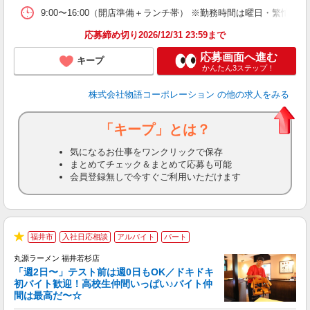
食
9:00〜16:00（開店準備＋ランチ帯） ※勤務時間は曜日・
応募締め切り2026/12/31 23:59まで
応募画面へ進む
キープ
かんたん3ステップ！
株式会社物語コーポレーション
の他の求人をみる
「キープ」とは？
気になるお仕事をワンクリックで保存
まとめてチェック＆まとめて応募も可能
会員登録無しで今すぐご利用いただけます
福井市
入社日応相談
アルバイト
パート
★
丸源ラーメン 福井若杉店
「週2日〜」テスト前は週0日もOK／ドキドキ
初バイト歓迎！高校生仲間いっぱい♪バイト仲
間は最高だ〜☆