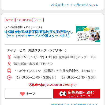
株式会社ツクイ
の他の求人をみる
福井市
入社日応相談
パート
ツクイ福井森田（デイサービス）
未経験者歓迎/経験不問/研修制度充実/夜勤なし
【ツクイのデイサービス/介護スタッフ求人】
各
デイサービス 介護スタッフ（ケアクルー）
入
り
時給1,053円〜1,157円 ★土日祝日は時給100円アップ！ ※給
リ
福井県福井市石盛1丁目1610
ー
O
・ハピラインふくい「森田駅」から徒歩約15分、またはもりたん
な
（1）09:00〜13:00（休憩なし） （2）08:30〜16:30（休憩6
髪
応募締め切り2026/08/20 23:59まで
応募画面へ進む
キープ
かんたん3ステップ！