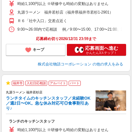
活
時給1,100円以上 ※研修中も時給の変動はありません
O
丸源ラーメン 福井若杉店（福井県福井市若杉1-2901）
務
企
Ｒ６「社中入口」交差点近く
ま
9:00〜26:00内で応相談 例／9:00〜15:00、17:00〜
応募締め切り2026/12/31 23:59まで
応募画面へ進む
キープ
かんたん3ステップ！
株式会社物語コーポレーション
の他の求人をみる
福井市
入社日応相談
アルバイト
パート
で
★
丸源ラーメン 福井若杉店
ランチタイムのキッチンスタッフ／未経験OK
／週2日〜OK。急な休み対応可◎食事割引あ
り♪
お
ランチのキッチンスタッフ
入
活
時給1,100円以上 ※研修中も時給の変動はありません