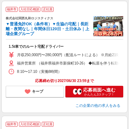
福井市
入社日応相談
正社員
株式会社関西丸和ロジスティクス
国
▼普通免許OK（条件有）▼生協の宅配｜長距
離・夜間なし｜年間休日120日・土日休み｜上
場企業グループ
年
1.5t車でのルート宅配ドライバー
入
与
月収250,000円〜280,000円（配送ルートによる） ※月給21
ル
福井営業所 （福井県福井市新保町10-26） ◆転居を伴う転勤◆
金
8:10〜17:10（実働8時間）
応募締め切り2027/06/30 23:59まで
応募画面へ進む
キープ
かんたん3ステップ！
この企業
の他の求人をみる
福井市
入社日応相談
正社員