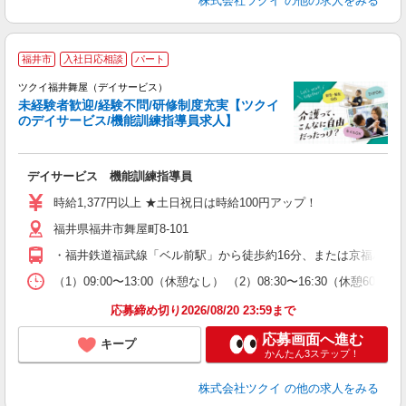
株式会社ツクイ
の他の求人をみる
福井市
入社日応相談
パート
ツクイ福井舞屋（デイサービス）
未経験者歓迎/経験不問/研修制度充実【ツクイ
のデイサービス/機能訓練指導員求人】
各
デイサービス 機能訓練指導員
入
り
時給1,377円以上 ★土日祝日は時給100円アップ！
リ
福井県福井市舞屋町8-101
ー
O
・福井鉄道福武線「ベル前駅」から徒歩約16分、または京福バス
な
（1）09:00〜13:00（休憩なし） （2）08:30〜16:30（休憩6
髪
応募締め切り2026/08/20 23:59まで
応募画面へ進む
キープ
かんたん3ステップ！
株式会社ツクイ
の他の求人をみる