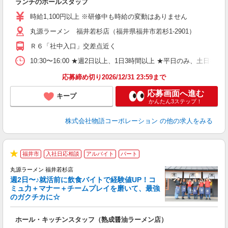
ランチのホールスタッフ
入
活
時給1,100円以上 ※研修中も時給の変動はありません
（
丸源ラーメン 福井若杉店（福井県福井市若杉1-2901）
n
日
Ｒ６「社中入口」交差点近く
煙
あ
10:30〜16:00 ★週2日以上、1日3時間以上 ★平日のみ、
応募締め切り2026/12/31 23:59まで
応募画面へ進む
キープ
かんたん3ステップ！
株式会社物語コーポレーション
の他の求人をみる
福井市
入社日応相談
アルバイト
パート
★
丸源ラーメン 福井若杉店
週2日〜♪就活前に飲食バイトで経験値UP！コ
0
ミュ力＋マナー＋チームプレイを磨いて、最強
のガクチカに☆
し
ホール・キッチンスタッフ（熟成醤油ラーメン店）
入