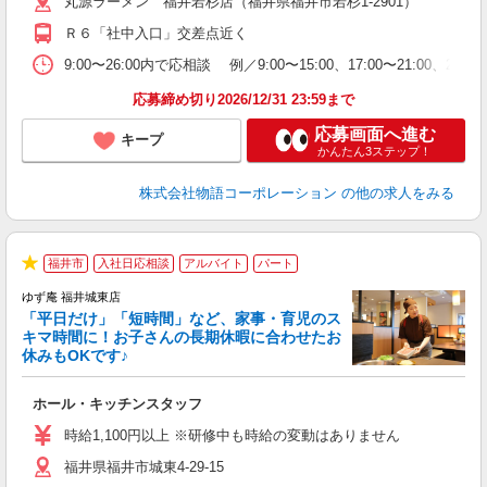
丸源ラーメン 福井若杉店（福井県福井市若杉1-2901）
短
の
Ｒ６「社中入口」交差点近く
ル
特
9:00〜26:00内で応相談 例／9:00〜15:00、17:00
応募締め切り2026/12/31 23:59まで
応募画面へ進む
キープ
かんたん3ステップ！
株式会社物語コーポレーション
の他の求人をみる
福井市
入社日応相談
アルバイト
パート
★
ゆず庵 福井城東店
「平日だけ」「短時間」など、家事・育児のス
キマ時間に！お子さんの長期休暇に合わせたお
休みもOKです♪
の
ホール・キッチンスタッフ
入
学
時給1,100円以上 ※研修中も時給の変動はありません
活
福井県福井市城東4-29-15
短