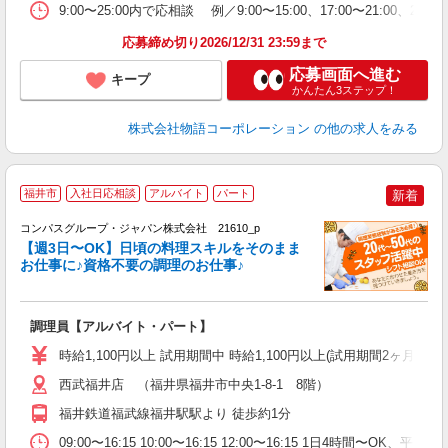
の
9:00〜25:00内で応相談 例／9:00〜15:00、17:00〜
ル
特
応募締め切り2026/12/31 23:59まで
応募画面へ進む
キープ
かんたん3ステップ！
株式会社物語コーポレーション
の他の求人をみる
福井市
入社日応相談
アルバイト
パート
新着
コンパスグループ・ジャパン株式会社 21610_p
く
【週3日〜OK】日頃の料理スキルをそのまま
お仕事に♪資格不要の調理のお仕事♪
大
調理員【アルバイト・パート】
入
歓
時給1,100円以上 試用期間中 時給1,100円以上(試用期間2ヶ月
～
用
西武福井店 （福井県福井市中央1-8-1 8階）
退
福井鉄道福武線福井駅駅より 徒歩約1分
O
09:00〜16:15 10:00〜16:15 12:00〜16:15 1日4時間〜