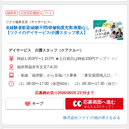
福井市
入社日応相談
パート
ツクイ福井文京（デイサービス）
未経験者歓迎/経験不問/研修制度充実/夜勤なし
【ツクイのデイサービス/介護スタッフ求人】
各
デイサービス 介護スタッフ（ケアクルー）
入
り
時給1,053円〜1,157円 ★土日祝日は時給100円アップ！ ※給
リ
福井県福井市文京7-8-20
ー
O
・各線「福井駅」から京福バス乗車、「東安居団地入口」下車徒歩約
な
（1）08:00〜17:00（休憩60分） （2）08:30〜17:30（休憩
髪
応募締め切り2026/08/20 23:59まで
応募画面へ進む
キープ
かんたん3ステップ！
株式会社ツクイ
の他の求人をみる