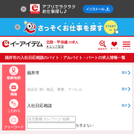
北陸・甲信越
の求人
▼エリア変更
福井市の入社日応相談のバイト・アルバイト・パートの求人情報一覧
福井市
選択
勤務地/駅
未設定
例）食品、事務、アパレル
選択
職種
入社日応相談
選択
こだわり
を含まない
フリーワード