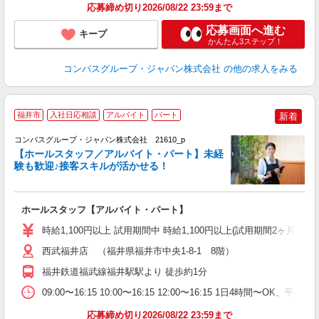
応募締め切り2026/08/22 23:59まで
応募画面へ進む
キープ
かんたん3ステップ！
コンパスグループ・ジャパン株式会社
の他の求人をみる
福井市
入社日応相談
アルバイト
パート
新着
コンパスグループ・ジャパン株式会社 21610_p
く
【ホールスタッフ／アルバイト・パート】未経
験も歓迎♪接客スキルが活かせる！
大
ホールスタッフ【アルバイト・パート】
入
歓
時給1,100円以上 試用期間中 時給1,100円以上(試用期間2ヶ月
～
用
西武福井店 （福井県福井市中央1-8-1 8階）
務
福井鉄道福武線福井駅駅より 徒歩約1分
業
09:00〜16:15 10:00〜16:15 12:00〜16:15 1日4時間〜
応募締め切り2026/08/22 23:59まで