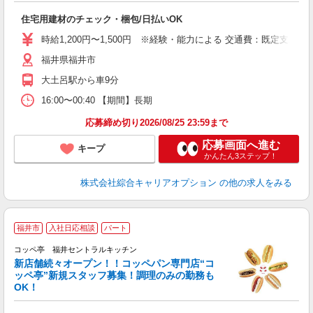
入
住宅用建材のチェック・梱包/日払いOK
分
フ
時給1,200円〜1,500円 ※経験・能力による 交通費：既定支給
平
福井県福井市
支
大土呂駅から車9分
16:00〜00:40 【期間】長期
応募締め切り2026/08/25 23:59まで
応募画面へ進む
キープ
かんたん3ステップ！
株式会社綜合キャリアオプション
の他の求人をみる
福井市
入社日応相談
パート
コッペ亭 福井セントラルキッチン
新店舗続々オープン！！コッペパン専門店“コ
ッペ亭”新規スタッフ募集！調理のみの勤務も
ま
OK！
入
フ