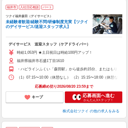
福井市
入社日応相談
パート
ツクイ福井森田（デイサービス）
未経験者歓迎/経験不問/研修制度充実【ツクイ
のデイサービス/送迎スタッフ求人】
各
デイサービス 送迎スタッフ（ケアドライバー）
入
り
時給1,053円 ★土日祝日は時給100円アップ！
リ
福井県福井市石盛1丁目1610
ー
O
・ハピラインふくい「森田駅」から徒歩約15分、またはもりたん
な
（1）07:15〜10:00（休憩なし） （2）15:15〜18:00（
髪
応募締め切り2026/08/20 23:59まで
応募画面へ進む
キープ
かんたん3ステップ！
株式会社ツクイ
の他の求人をみる