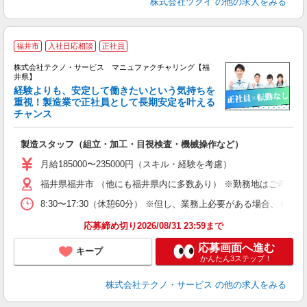
株式会社ツクイ
の他の求人をみる
福井市
入社日応相談
正社員
株式会社テクノ・サービス マニュファクチャリング【福
井県】
経験よりも、安定して働きたいという気持ちを
重視！製造業で正社員として長期安定を叶える
チャンス
く
入
製造スタッフ（組立・加工・目視検査・機械操作など）
未
あ
月給185000〜235000円（スキル・経験を考慮）
遣
福井県福井市 （他にも福井県内に多数あり） ※勤務地はご希望を
8:30〜17:30（休憩60分） ※但し、業務上必要がある場合
応募締め切り2026/08/31 23:59まで
応募画面へ進む
キープ
かんたん3ステップ！
株式会社テクノ・サービス
の他の求人をみる