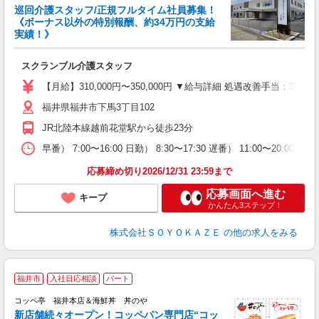
巡回介護スタッフ/正規フルタイム社員募集！
《ボーナス以外の特別報酬、約34万円の支給
実績！》
す
入
スクランブル介護スタッフ
中
り
【月給】310,000円〜350,000円 ▼給与詳細 処遇改善手当：35
髪
福井県福井市下馬3丁目102
め
JR北陸本線越前花堂駅から徒歩23分
早番） 7:00〜16:00 日勤） 8:30〜17:30 遅番） 11:00〜20:
応募締め切り2026/12/31 23:59まで
応募画面へ進む
キープ
かんたん3ステップ！
株式会社ＳＯＹＯＫＡＺＥ
の他の求人をみる
地
福井市
入社日応相談
パート
コッペ亭 福井本店＆海鮮丼 丼のや
新店舗続々オープン！コッペパン専門店“コッ