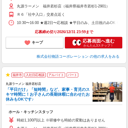
（
丸源ラーメン 福井若杉店（福井県福井市若杉1-2901）
n
の
Ｒ６「社中入口」交差点近く
グ
割
10:30〜16:00 ★週2日〜応相談 ★平日のみ、土日祝のみO
応募締め切り2026/12/31 23:59まで
応募画面へ進む
キープ
かんたん3ステップ！
株式会社物語コーポレーション
の他の求人をみる
福井市
入社日応相談
アルバイト
パート
★
丸源ラーメン 福井若杉店
「平日だけ」「短時間」など、家事・育児のス
キマ時間に！お子さんの長期休暇に合わせたお
休みもOKです♪
の
ホール・キッチンスタッフ
入
学
時給1,100円以上 ※研修中も時給の変動はありません
活