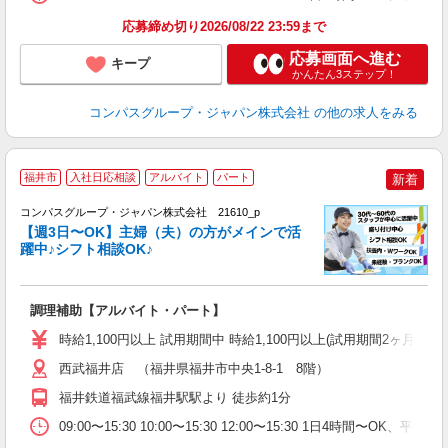
応募締め切り2026/08/22 23:59まで
応募画面へ進む
キープ
かんたん3ステップ！
コンパスグループ・ジャパン株式会社
の他の求人をみる
福井市
入社日応相談
アルバイト
パート
新着
コンパスグループ・ジャパン株式会社 21610_p
く
【週3日〜OK】主婦（夫）の方がメインで活
躍中♪シフト相談OK♪
大
調理補助【アルバイト・パート】
入
歓
時給1,100円以上 試用期間中 時給1,100円以上(試用期間2ヶ月
～
用
西武福井店 （福井県福井市中央1-8-1 8階）
務
福井鉄道福武線福井駅駅より 徒歩約1分
W
09:00〜15:30 10:00〜15:30 12:00〜15:30 1日4時間〜