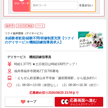
福井市
入社日応相談
パート
ツクイ福井開発（デイサービス）
未経験者歓迎/経験不問/研修制度充実【ツクイ
のデイサービス/機能訓練指導員求人】
各
デイサービス 機能訓練指導員
入
り
時給1,377円 ★土日祝日は時給100円アップ！
リ
福井県福井市開発2丁目705番地
ー
O
・えちぜん鉄道勝山永平寺線「越前開発駅」から徒歩約5分 ★車
な
（1）08:00〜13:00（休憩なし） （2）08:00〜16:30（休憩
髪
応募締め切り2026/08/20 23:59まで
応募画面へ進む
キープ
かんたん3ステップ！