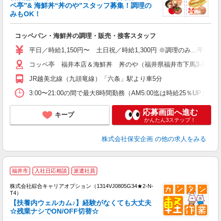
ペ亭”& 海鮮丼“丼のや”スタッフ募集！調理の
お
みもOK！
入
フ
コッペパン・海鮮丼の調理・販売・接客スタッフ
K
平日／時給1,150円〜 土日祝／時給1,300円 ※調理のみ…平日／時
コッペ亭 福井本店＆海鮮丼 丼のや（福井県福井市下馬3-1601
JR越美北線（九頭竜線）「六条」駅より車5分
3:00〜21:00の間で最大8時間勤務（AM5:00迄は時給25％
応募画面へ進む
キープ
かんたん3ステップ！
株式会社保安企画
の他の求人をみる
≪
福井市
入社日応相談
派遣社員
い
株式会社綜合キャリアオプション（1314VJ0805G34★2-N-
T4）
【扶養内ウェルカム♪】経験がなくても大丈夫
☆残業ナシでON/OFF切替☆
得