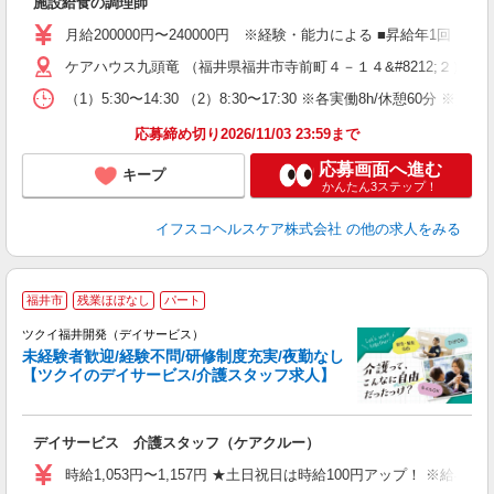
施設給食の調理師
経
～
月給200000円〜240000円 ※経験・能力による ■昇給年1回（5
残
金
ケアハウス九頭竜 （福井県福井市寺前町４－１４&#8212;２）
（1）5:30〜14:30 （2）8:30〜17:30 ※各実働8h/休憩60
応募締め切り2026/11/03 23:59まで
応募画面へ進む
キープ
かんたん3ステップ！
イフスコヘルスケア株式会社
の他の求人をみる
福井市
残業ほぼなし
パート
ツクイ福井開発（デイサービス）
未経験者歓迎/経験不問/研修制度充実/夜勤なし
【ツクイのデイサービス/介護スタッフ求人】
各
デイサービス 介護スタッフ（ケアクルー）
入
り
時給1,053円〜1,157円 ★土日祝日は時給100円アップ！ ※給
リ