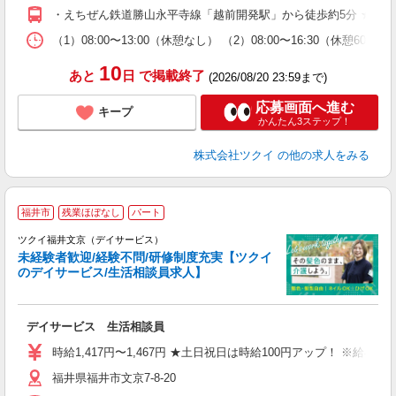
O
・えちぜん鉄道勝山永平寺線「越前開発駅」から徒歩約5分 ★車
な
（1）08:00〜13:00（休憩なし） （2）08:00〜16:30（休憩
髪
10
あと
日
で掲載終了
(2026/08/20 23:59まで)
応募画面へ進む
キープ
かんたん3ステップ！
株式会社ツクイ
の他の求人をみる
福井市
残業ほぼなし
パート
ツクイ福井文京（デイサービス）
未経験者歓迎/経験不問/研修制度充実【ツクイ
のデイサービス/生活相談員求人】
各
デイサービス 生活相談員
入
り
時給1,417円〜1,467円 ★土日祝日は時給100円アップ！ ※給
リ
福井県福井市文京7-8-20
ー
O