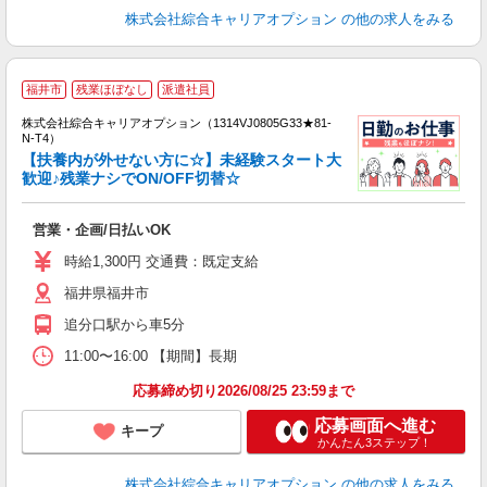
株式会社綜合キャリアオプション
の他の求人をみる
≪
福井市
残業ほぼなし
派遣社員
い
株式会社綜合キャリアオプション（1314VJ0805G33★81-
N-T4）
【扶養内が外せない方に☆】未経験スタート大
歓迎♪残業ナシでON/OFF切替☆
得
入
営業・企画/日払いOK
分
二
時給1,300円 交通費：既定支給
エ
福井県福井市
社
し
追分口駅から車5分
11:00〜16:00 【期間】長期
応募締め切り2026/08/25 23:59まで
応募画面へ進む
キープ
かんたん3ステップ！
株式会社綜合キャリアオプション
の他の求人をみる