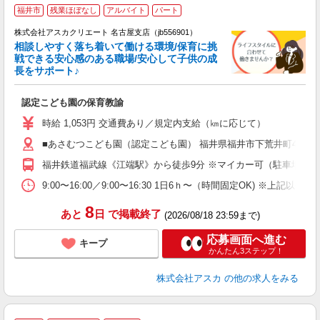
福井市
残業ほぼなし
アルバイト
パート
株式会社アスカクリエート 名古屋支店（jb556901）
相談しやすく落ち着いて働ける環境/保育に挑
戦できる安心感のある職場/安心して子供の成
長をサポート♪
面
認定こども園の保育教諭
入
不
時給 1,053円 交通費あり／規定内支給（㎞に応じて）
チ
■あさむつこども園（認定こども園） 福井県福井市下荒井町476
満
福井鉄道福武線《江端駅》から徒歩9分 ※マイカー可（駐車場完
9:00〜16:00／9:00〜16:30 1日6ｈ〜（時間固定OK) ※
8
あと
日
で掲載終了
(2026/08/18 23:59まで)
応募画面へ進む
キープ
かんたん3ステップ！
株式会社アスカ
の他の求人をみる