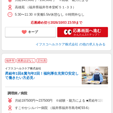
通
高雄苑 （福井県福井市本堂町５１-３３）
り
5:30〜11:30 ※実働5.5h/休憩なし ※時間外なし
応募締め切り2026/10/03 23:59まで
応募画面へ進む
キープ
かんたん3ステップ！
イフスコヘルスケア株式会社
の他の求人をみる
福井市
残業ほぼなし
正社員
イフスコヘルスケア株式会社
昇給年1回&賞与年2回！福利厚生充実◎安定し
て働きたい方必見♪
っ
調理師／病院
経
ミ
月給197500円〜237500円 ※経験・能力による ■昇給年1回（5
あ
すこやかシルバー病院 （福井県福井市島寺町93-6）
あ