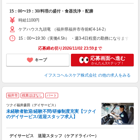
っ
15：00〜19：30/料理の盛付・食器洗浄・配膳
未
0
時給1100円
0
ケアハウス九頭竜 （福井県福井市寺前町4-14-2）
し
15：00〜19:30（実働4.5h） ・週3-4日程度の勤務になります（
応募締め切り2026/11/02 23:59まで
応募画面へ進む
キープ
かんたん3ステップ！
イフスコヘルスケア株式会社
の他の求人をみる
福井市
残業ほぼなし
パート
ツクイ福井森田（デイサービス）
未経験者歓迎/経験不問/研修制度充実【ツクイ
のデイサービス/送迎スタッフ求人】
各
デイサービス 送迎スタッフ（ケアドライバー）
入