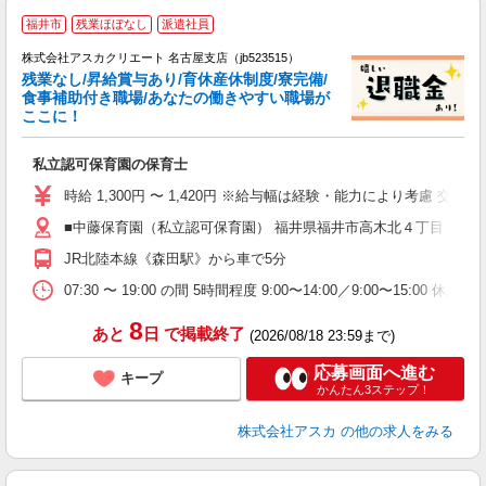
福井市
残業ほぼなし
派遣社員
株式会社アスカクリエート 名古屋支店（jb523515）
残業なし/昇給賞与あり/育休産休制度/寮完備/
食事補助付き職場/あなたの働きやすい職場が
ここに！
面
私立認可保育園の保育士
入
不
時給 1,300円 〜 1,420円 ※給与幅は経験・能力により考慮 
あ
■中藤保育園（私立認可保育園） 福井県福井市高木北４丁目３０
（
事
JR北陸本線《森田駅》から車で5分
方
07:30 〜 19:00 の間 5時間程度 9:00〜14:00／9:00〜15
8
あと
日
で掲載終了
(2026/08/18 23:59まで)
応募画面へ進む
キープ
かんたん3ステップ！
株式会社アスカ
の他の求人をみる