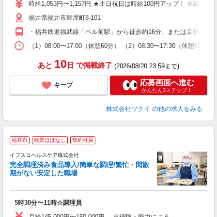
り
時給1,053円〜1,157円 ★土日祝日は時給100円アップ！ ※給
リ
福井県福井市舞屋町8-101
ー
O
・福井鉄道福武線「ベル前駅」から徒歩約16分、または京福バス
な
（1）08:00〜17:00（休憩60分） （2）08:30〜17:30（休憩
髪
10
あと
日
で掲載終了
(2026/08/20 23:59まで)
応募画面へ進む
キープ
かんたん3ステップ！
株式会社ツクイ
の他の求人をみる
〇
福井市
残業ほぼなし
契約社員
以
イフスコヘルスケア株式会社
3
完全調理済み食品導入/簡単な調理/繁忙・閑散
期がない安定した職場
き
経
5時30分〜11時☆調理員
ル
昇
月給145,000円〜150,000円 ※経験・能力による