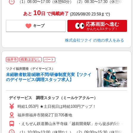
な
（1）08:00〜17:00（休憩60分） （2）08:30〜17:30（休憩
髪
10
あと
日
で掲載終了
(2026/08/20 23:59まで)
応募画面へ進む
キープ
かんたん3ステップ！
株式会社ツクイ
の他の求人をみる
福井市
残業ほぼなし
パート
ツクイ福井開発（デイサービス）
未経験者歓迎/経験不問/研修制度充実【ツクイ
のデイサービス/調理スタッフ求人】
各
デイサービス 調理スタッフ（ミールケアクルー）
入
り
時給1,053円 ★土日祝日は時給100円アップ！
リ
福井県福井市開発2丁目705番地
ー
O
・えちぜん鉄道勝山永平寺線「越前開発駅」から徒歩約5分 ★車
な
（1）10:00〜13:00（休憩なし） （2）09:00〜15:30（休