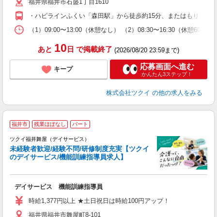
福井県福井市石盛1丁目1610
ー
O
・ハピラインふくい「森田駅」から徒歩約15分、またはもりたん
な
（1）09:00〜13:00（休憩なし） （2）08:30〜16:30（休憩6
髪
10
あと
日
で掲載終了
(2026/08/20 23:59まで)
応募画面へ進む
キープ
かんたん3ステップ！
株式会社ツクイ
の他の求人をみる
福井市
残業ほぼなし
パート
ツクイ福井舞屋（デイサービス）
未経験者歓迎/経験不問/研修制度充実【ツクイ
のデイサービス/機能訓練指導員求人】
各
デイサービス 機能訓練指導員
入
り
時給1,377円以上 ★土日祝日は時給100円アップ！
リ
福井県福井市舞屋町8-101
ー