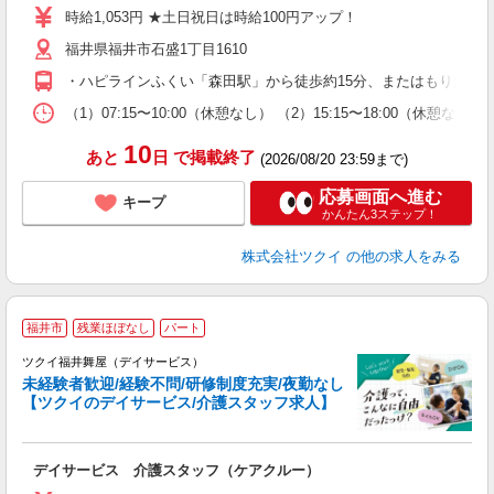
り
時給1,053円 ★土日祝日は時給100円アップ！
リ
福井県福井市石盛1丁目1610
ー
O
・ハピラインふくい「森田駅」から徒歩約15分、またはもりたん
な
（1）07:15〜10:00（休憩なし） （2）15:15〜18:00（
髪
10
あと
日
で掲載終了
(2026/08/20 23:59まで)
応募画面へ進む
キープ
かんたん3ステップ！
株式会社ツクイ
の他の求人をみる
福井市
残業ほぼなし
パート
ツクイ福井舞屋（デイサービス）
未経験者歓迎/経験不問/研修制度充実/夜勤なし
【ツクイのデイサービス/介護スタッフ求人】
各
デイサービス 介護スタッフ（ケアクルー）
入