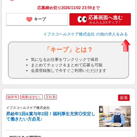
応募締め切り2026/11/02 23:59まで
応募画面へ進む
キープ
かんたん3ステップ！
イフスコヘルスケア株式会社
の他の求人をみる
「キープ」とは？
気になるお仕事をワンクリックで保存
まとめてチェック＆まとめて応募も可能
会員登録無しで今すぐご利用いただけます
福井市
残業ほぼなし
正社員
新着
イフスコヘルスケア株式会社
昇給年1回&賞与年2回！福利厚生充実◎安定し
て働きたい方必見♪
っ