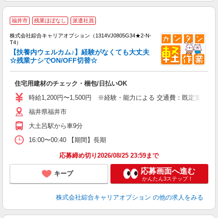
≪
福井市
残業ほぼなし
派遣社員
い
株式会社綜合キャリアオプション（1314VJ0805G34★2-N-
T4）
【扶養内ウェルカム♪】経験がなくても大丈夫
☆残業ナシでON/OFF切替☆
得
入
住宅用建材のチェック・梱包/日払いOK
分
フ
時給1,200円〜1,500円 ※経験・能力による 交通費：既定支給
平
福井県福井市
支
大土呂駅から車9分
16:00〜00:40 【期間】長期
応募締め切り2026/08/25 23:59まで
応募画面へ進む
キープ
かんたん3ステップ！
株式会社綜合キャリアオプション
の他の求人をみる