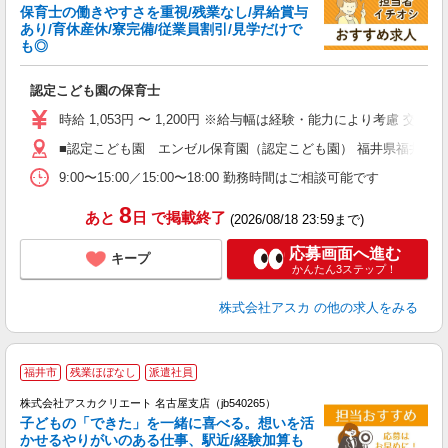
保育士の働きやすさを重視/残業なし/昇給賞与
あり/育休産休/寮完備/従業員割引/見学だけで
も◎
面
認定こども園の保育士
入
不
時給 1,053円 〜 1,200円 ※給与幅は経験・能力により考慮 
あ
■認定こども園 エンゼル保育園（認定こども園） 福井県福井市西谷
給
9:00〜15:00／15:00〜18:00 勤務時間はご相談可能です
8
あと
日
で掲載終了
(2026/08/18 23:59まで)
応募画面へ進む
キープ
かんたん3ステップ！
株式会社アスカ
の他の求人をみる
福井市
残業ほぼなし
派遣社員
株式会社アスカクリエート 名古屋支店（jb540265）
子どもの「できた」を一緒に喜べる。想いを活
かせるやりがいのある仕事、駅近/経験加算も