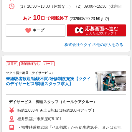
な
（1）10:30〜13:00（休憩なし） （2）09:00〜15:30（休
髪
10
あと
日
で掲載終了
(2026/08/20 23:59まで)
応募画面へ進む
キープ
かんたん3ステップ！
株式会社ツクイ
の他の求人をみる
福井市
残業ほぼなし
パート
ツクイ福井舞屋（デイサービス）
未経験者歓迎/経験不問/研修制度充実【ツクイ
のデイサービス/調理スタッフ求人】
各
デイサービス 調理スタッフ（ミールケアクルー）
入
り
時給1,053円 ★土日祝日は時給100円アップ！
リ
福井県福井市舞屋町8-101
ー
O
・福井鉄道福武線「ベル前駅」から徒歩約16分、または京福バス