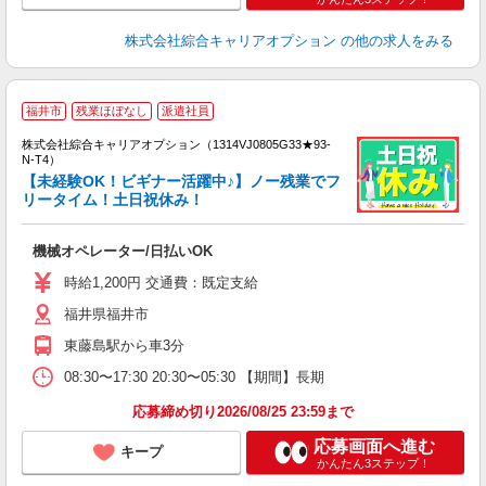
株式会社綜合キャリアオプション
の他の求人をみる
≪
福井市
残業ほぼなし
派遣社員
い
株式会社綜合キャリアオプション（1314VJ0805G33★93-
N-T4）
【未経験OK！ビギナー活躍中♪】ノー残業でフ
リータイム！土日祝休み！
得
入
機械オペレーター/日払いOK
分
フ
時給1,200円 交通費：既定支給
平
福井県福井市
与
東藤島駅から車3分
08:30〜17:30 20:30〜05:30 【期間】長期
応募締め切り2026/08/25 23:59まで
応募画面へ進む
キープ
かんたん3ステップ！