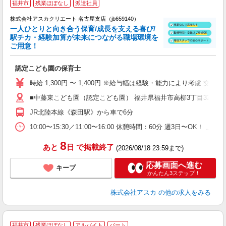
福井市
残業ほぼなし
派遣社員
株式会社アスカクリエート 名古屋支店（jb659140）
一人ひとりと向き合う保育/成長を支える喜び/
駅チカ・経験加算が未来につながる職場環境を
ご用意！
面
認定こども園の保育士
入
不
時給 1,300円 〜 1,400円 ※給与幅は経験・能力により考慮 
務
■中藤東こども園（認定こども園） 福井県福井市高柳3丁目3206
な
り
JR北陸本線《森田駅》から車で6分
10:00〜15:30／11:00〜16:00 休憩時間：60分 週3日〜OK！
8
あと
日
で掲載終了
(2026/08/18 23:59まで)
応募画面へ進む
キープ
かんたん3ステップ！
株式会社アスカ
の他の求人をみる
福井市
残業ほぼなし
アルバイト
パート