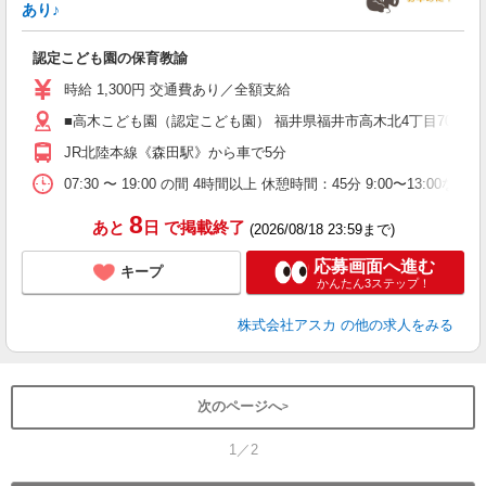
あり♪
面
認定こども園の保育教諭
入
不
時給 1,300円 交通費あり／全額支給
K
■高木こども園（認定こども園） 福井県福井市高木北4丁目708
昼
JR北陸本線《森田駅》から車で5分
07:30 〜 19:00 の間 4時間以上 休憩時間：45分 9:00〜13:00
8
あと
日
で掲載終了
(2026/08/18 23:59まで)
応募画面へ進む
キープ
かんたん3ステップ！
株式会社アスカ
の他の求人をみる
次のページへ
1／2