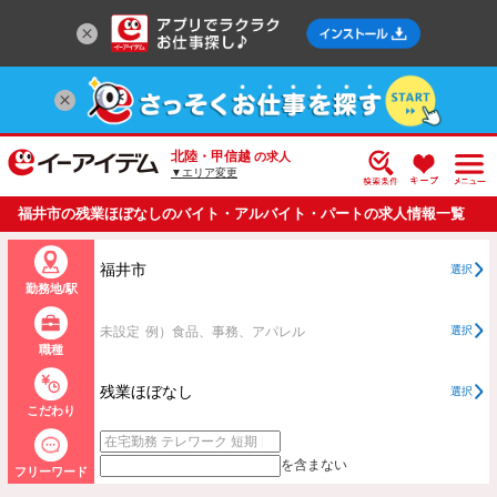
北陸・甲信越
の求人
▼エリア変更
福井市の残業ほぼなしのバイト・アルバイト・パートの求人情報一覧
福井市
選択
勤務地/駅
未設定
例）食品、事務、アパレル
選択
職種
残業ほぼなし
選択
こだわり
を含まない
フリーワード