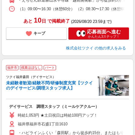
・えちぜん鉄道勝山永平寺線「越前開発駅」から徒歩約5分 ★車
な
（1）09:00〜16:30（休憩60分） （2）08:30〜17:30（休
髪
10
あと
日
で掲載終了
(2026/08/20 23:59まで)
応募画面へ進む
キープ
かんたん3ステップ！
株式会社ツクイ
の他の求人をみる
福井市
残業ほぼなし
パート
ツクイ福井森田（デイサービス）
未経験者歓迎/経験不問/研修制度充実【ツクイ
のデイサービス/調理スタッフ求人】
各
デイサービス 調理スタッフ（ミールケアクルー）
入
り
時給1,053円 ★土日祝日は時給100円アップ！
リ
福井県福井市石盛1丁目1610
ー
O
・ハピラインふくい「森田駅」から徒歩約15分、またはもりたん