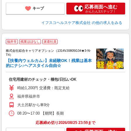
応募画面へ進む
キープ
かんたん3ステップ！
イフスコヘルスケア株式会社
の他の求人をみる
≪
福井市
残業ほぼなし
派遣社員
い
株式会社綜合キャリアオプション（1314VJ0805G34★3-N-
T4）
【扶養内ウェルカム♪】未経験OK！残業は基本
的にナシ♪ヘアスタイル自由☆
得
入
住宅用建材のチェック・梱包/日払いOK
分
フ
時給1,200円 交通費：既定支給
K
福井県福井市
与
大土呂駅から車9分
08:20〜17:00 【期間】長期
応募締め切り2026/08/25 23:59まで