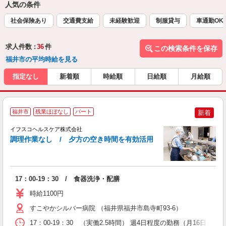
人気の条件
社会保険あり
交通費支給
未経験歓迎
制服貸与
車通勤OK
求人件数 :
36
件
この検索条件を保存
福井市の平均時給を見る
指定なし
新着順
時給順
日給順
月給順
福井市
残業ほぼなし
パート
新着
イフスコヘルスケア株式会社
調理作業なし / 夕方の空き時間を有効活用
っ
17：00-19：30 / 食器洗浄・配膳
未
ク
時給1100円
日
煙
すこやかシルバー病院 （福井県福井市島寺町93-6）
支
17：00-19：30 （実働2.5時間） 週4日程度の勤務（月16日） 