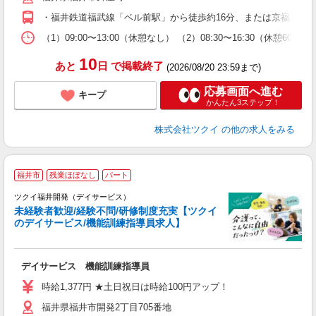
O
・福井鉄道福武線「ベル前駅」から徒歩約16分、または京福バス
な
（1）09:00〜13:00（休憩なし） （2）08:30〜16:30（休憩6
髪
10
あと
日
で掲載終了
(2026/08/20 23:59まで)
応募画面へ進む
キープ
かんたん3ステップ！
株式会社ツクイ
の他の求人をみる
福井市
残業ほぼなし
パート
ツクイ福井開発（デイサービス）
未経験者歓迎/経験不問/研修制度充実【ツクイ
のデイサービス/機能訓練指導員求人】
各
デイサービス 機能訓練指導員
入
り
時給1,377円 ★土日祝日は時給100円アップ！
リ
福井県福井市開発2丁目705番地
ー