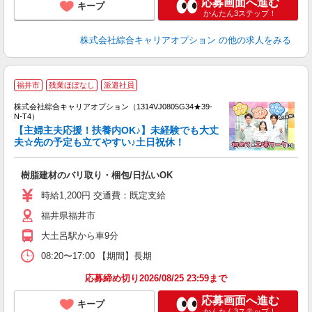
応募画面へ進む
キープ
かんたん3ステップ！
株式会社綜合キャリアオプション
の他の求人をみる
≪
福井市
残業ほぼなし
派遣社員
い
株式会社綜合キャリアオプション（1314VJ0805G34★39-
N-T4）
【主婦主夫応援！扶養内OK♪】未経験でも大丈
夫☆先の予定も立てやすい♪土日祝休！
得
入
樹脂建材のバリ取り・梱包/日払いOK
分
フ
時給1,200円 交通費：既定支給
K
福井県福井市
与
大土呂駅から車9分
08:20〜17:00 【期間】長期
応募締め切り2026/08/25 23:59まで
応募画面へ進む
キープ
かんたん3ステップ！