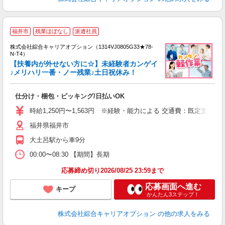
≪
福井市
残業ほぼなし
派遣社員
い
株式会社綜合キャリアオプション（1314VJ0805G33★78-
N-T4）
【扶養内が外せない方に☆】未経験者カンゲイ
♪メリハリ一番・ノー残業♪土日祝休み！
得
入
仕分け・梱包・ピッキング/日払いOK
分
フ
時給1,250円〜1,563円 ※経験・能力による 交通費：既定支給
平
福井県福井市
支
大土呂駅から車9分
00:00〜08:30 【期間】長期
応募締め切り2026/08/25 23:59まで
応募画面へ進む
キープ
かんたん3ステップ！
株式会社綜合キャリアオプション
の他の求人をみる