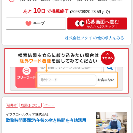
髪
10
あと
日
で掲載終了
(2026/08/20 23:59まで)
応募画面へ進む
キープ
かんたん3ステップ！
株式会社ツクイ
の他の求人をみる
福井市
残業ほぼなし
パート
イフスコヘルスケア株式会社
勤務時間帯固定/午後の空き時間を有効活用