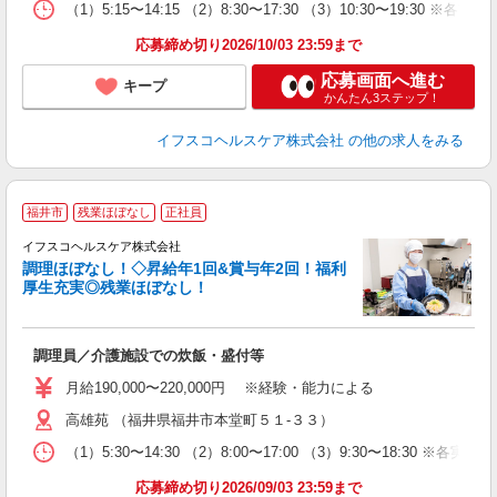
（1）5:15〜14:15 （2）8:30〜17:30 （3）10:30〜19:3
応募締め切り2026/10/03 23:59まで
応募画面へ進む
キープ
かんたん3ステップ！
イフスコヘルスケア株式会社
の他の求人をみる
福井市
残業ほぼなし
正社員
回
産
イフスコヘルスケア株式会社
人
調理ほぼなし！◇昇給年1回&賞与年2回！福利
厚生充実◎残業ほぼなし！
電
経
調理員／介護施設での炊飯・盛付等
ル
昇
月給190,000〜220,000円 ※経験・能力による
休
高雄苑 （福井県福井市本堂町５１-３３）
（1）5:30〜14:30 （2）8:00〜17:00 （3）9:30〜18:30
応募締め切り2026/09/03 23:59まで