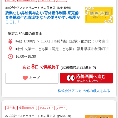
株式会社アスカクリエート 名古屋支店（jb648076）
残業なし/昇給賞与あり/育休産休制度/寮完備/
食事補助付き職場/あなたの働きやすい職場が
ここに！
面
認定こども園の保育士
入
不
時給 1,300円 〜 1,500円 ※給与幅は経験・能力により考慮 交通
あ
■社中央第一こども園（認定こども園） 福井県福井市渕4丁目1005
満
昼
16:00〜18:30
8
あと
日
で掲載終了
(2026/08/18 23:59まで)
応募画面へ進む
キープ
かんたん3ステップ！
株式会社アスカ
の他の求人をみる
福井市
残業ほぼなし
アルバイト
パート
株式会社アスカクリエート 名古屋支店（jb558799）