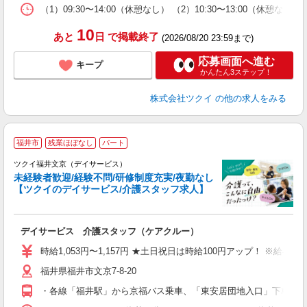
な
（1）09:30〜14:00（休憩なし） （2）10:30〜13:00（休
髪
10
あと
日
で掲載終了
(2026/08/20 23:59まで)
応募画面へ進む
キープ
かんたん3ステップ！
株式会社ツクイ
の他の求人をみる
福井市
残業ほぼなし
パート
ツクイ福井文京（デイサービス）
未経験者歓迎/経験不問/研修制度充実/夜勤なし
【ツクイのデイサービス/介護スタッフ求人】
各
デイサービス 介護スタッフ（ケアクルー）
入
り
時給1,053円〜1,157円 ★土日祝日は時給100円アップ！ ※給
リ
福井県福井市文京7-8-20
ー
O
・各線「福井駅」から京福バス乗車、「東安居団地入口」下車徒歩約