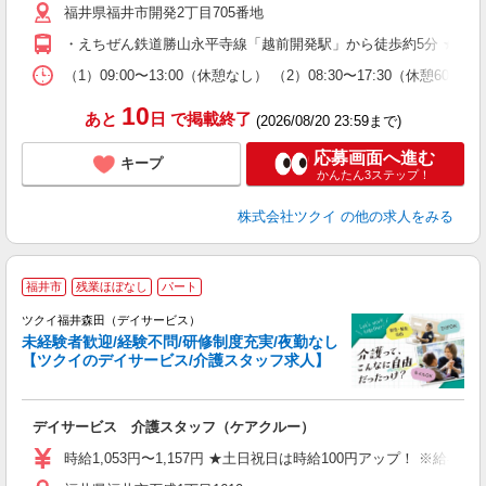
福井県福井市開発2丁目705番地
ー
O
・えちぜん鉄道勝山永平寺線「越前開発駅」から徒歩約5分 ★車
な
（1）09:00〜13:00（休憩なし） （2）08:30〜17:30（休憩6
髪
10
あと
日
で掲載終了
(2026/08/20 23:59まで)
応募画面へ進む
キープ
かんたん3ステップ！
株式会社ツクイ
の他の求人をみる
福井市
残業ほぼなし
パート
ツクイ福井森田（デイサービス）
未経験者歓迎/経験不問/研修制度充実/夜勤なし
【ツクイのデイサービス/介護スタッフ求人】
各
デイサービス 介護スタッフ（ケアクルー）
入
り
時給1,053円〜1,157円 ★土日祝日は時給100円アップ！ ※給
リ