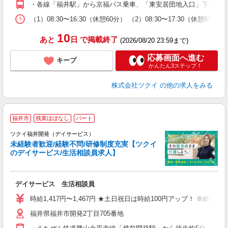
・各線「福井駅」から京福バス乗車、「東安居団地入口」下車徒歩約
な
（1）08:30〜16:30（休憩60分） （2）08:30〜17:30（休憩6
髪
10
あと
日
で掲載終了
(2026/08/20 23:59まで)
応募画面へ進む
キープ
かんたん3ステップ！
株式会社ツクイ
の他の求人をみる
福井市
残業ほぼなし
パート
ツクイ福井開発（デイサービス）
未経験者歓迎/経験不問/研修制度充実【ツクイ
のデイサービス/生活相談員求人】
各
デイサービス 生活相談員
入
り
時給1,417円〜1,467円 ★土日祝日は時給100円アップ！ ※給
リ
福井県福井市開発2丁目705番地
ー
O