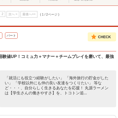
2
次へ >
最後へ>>
( 1 / 2ページ )
ト
パート
CHECK
経験値UP！コミュ力＋マナー＋チームプレイを磨いて、最強
「就活にも役立つ経験がしたい」 「海外旅行の貯金がした
い」 「学校以外にも仲の良い友達をつくりたい」 等な
ど・・・、自分らしく生きるあなたを応援！ 丸源ラーメン
は【学生さんの働きやすさ】を、トコトン追...