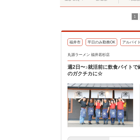
1
福井市
平日のみ勤務OK
アルバイ
丸源ラーメン 福井若杉店
週2日〜♪就活前に飲食バイトで
のガクチカに☆