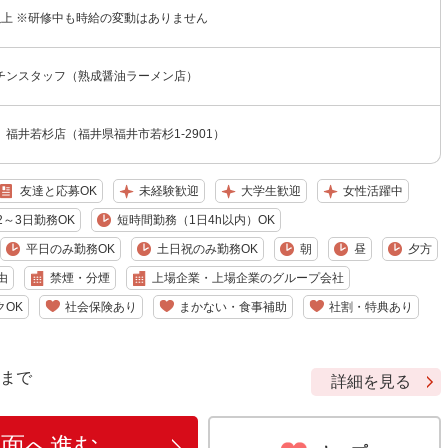
円以上 ※研修中も時給の変動はありません
チンスタッフ（熟成醤油ラーメン店）
福井若杉店（福井県福井市若杉1-2901）
友達と応募OK
未経験歓迎
大学生歓迎
女性活躍中
2～3日勤務OK
短時間勤務（1日4h以内）OK
平日のみ勤務OK
土日祝のみ勤務OK
朝
昼
夕方
由
禁煙・分煙
上場企業・上場企業のグループ会社
クOK
社会保険あり
まかない・食事補助
社割・特典あり
9 まで
詳細を見る
画面へ進む