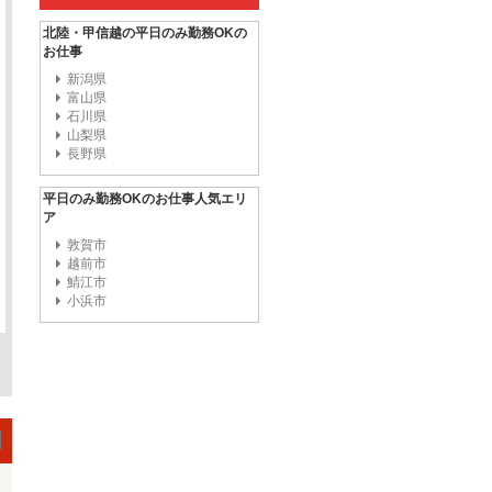
北陸・甲信越の平日のみ勤務OKの
お仕事
新潟県
富山県
石川県
山梨県
長野県
平日のみ勤務OKのお仕事人気エリ
ア
敦賀市
越前市
鯖江市
小浜市