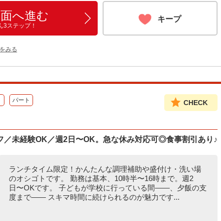
画面へ進む
キープ
ん3ステップ！
をみる
ト
パート
CHECK
／未経験OK／週2日〜OK。急な休み対応可◎食事割引あり♪
ランチタイム限定！かんたんな調理補助や盛付け・洗い場
のオシゴトです。 勤務は基本、10時半〜16時まで。週2
日〜OKです。 子どもが学校に行っている間――、夕飯の支
度まで―― スキマ時間に続けられるのが魅力です...