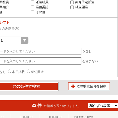
約社員
派遣社員
紹介予定派遣
業紹介
業務委託
独立開業
託
その他
-シフト
日のみ勤務OK
を含む
を含まない
なし
本日掲載
締切間近
この検索条件を保存
条件で検索
33 件
の情報が見つかりました
日給順
月給順
並び替え解除