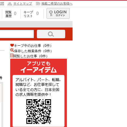
質問
サイトマップ
掲載ご希望のお客様へ
閲覧
キープ
0
0
履歴
リスト
ログイン
キープ中のお仕事（0件）
保存した検索条件（
0
件）
閲覧したお仕事（0件）
件