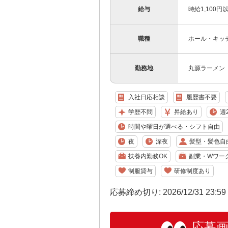
給与
時給1,100
職種
ホール・キッ
勤務地
丸源ラーメン 
入社日応相談
履歴書不要
学歴不問
昇給あり
週
時間や曜日が選べる・シフト自由
夜
深夜
髪型・髪色自
扶養内勤務OK
副業・Wワー
制服貸与
研修制度あり
応募締め切り: 2026/12/31 23:5
応募