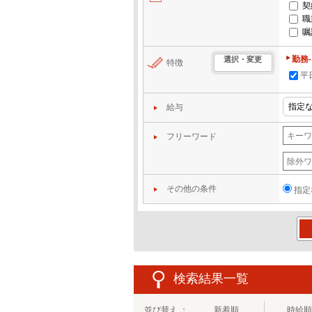
契
職
嘱
勤務
選択・変更
特徴
平
給与
フリーワード
その他の条件
指定
この
検索結果一覧
並び替え ：
新着順
時給順