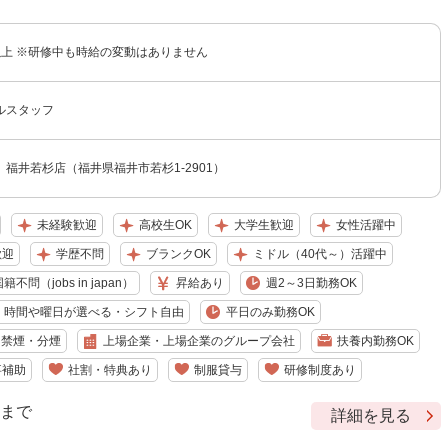
円以上 ※研修中も時給の変動はありません
ルスタッフ
福井若杉店（福井県福井市若杉1-2901）
未経験歓迎
高校生OK
大学生歓迎
女性活躍中
歓迎
学歴不問
ブランクOK
ミドル（40代～）活躍中
籍不問（jobs in japan）
昇給あり
週2～3日勤務OK
時間や曜日が選べる・シフト自由
平日のみ勤務OK
禁煙・分煙
上場企業・上場企業のグループ会社
扶養内勤務OK
事補助
社割・特典あり
制服貸与
研修制度あり
9 まで
詳細を見る