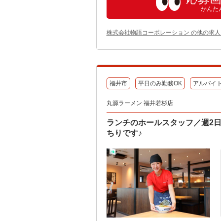
かんた
株式会社物語コーポレーション の他の求人
福井市
平日のみ勤務OK
アルバイ
丸源ラーメン 福井若杉店
ランチのホールスタッフ／週2日
ちりです♪