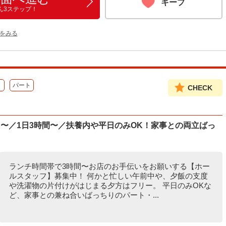
キープ
ん3ステップ！
をみる
ト
パート
CHECK
〜／1日3時間〜／扶養内や平日のみOK！家事との両立ばっ
ランチ時間帯で3時間〜お店のお手伝いをお願いする【ホー
ルスタッフ】募集中！ 何かと忙しい午前中や、夕飯の支度
や洗濯物の片付けがはじまる夕方はフリー。 平日のみOKな
ど、家事との兼ね合いばっちりのパート・...