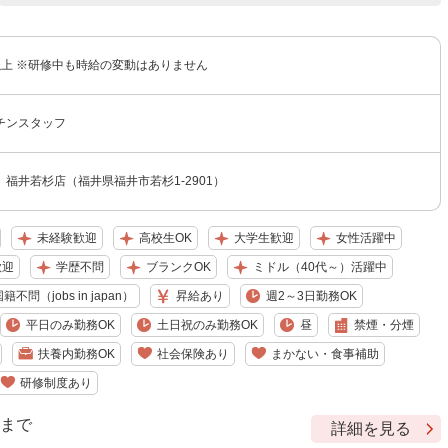
円以上 ※研修中も時給の変動はありません
チンスタッフ
福井若杉店（福井県福井市若杉1-2901）
未経験歓迎
高校生OK
大学生歓迎
女性活躍中
歓迎
学歴不問
ブランクOK
ミドル（40代～）活躍中
籍不問（jobs in japan）
昇給あり
週2～3日勤務OK
平日のみ勤務OK
土日祝のみ勤務OK
昼
禁煙・分煙
扶養内勤務OK
社会保険あり
まかない・食事補助
研修制度あり
9 まで
詳細を見る