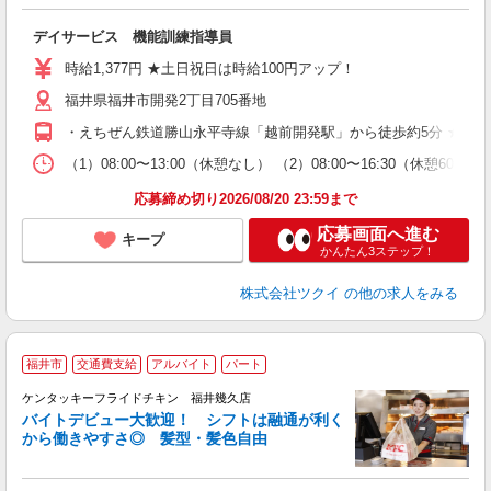
各
デイサービス 機能訓練指導員
入
り
時給1,377円 ★土日祝日は時給100円アップ！
リ
ー
福井県福井市開発2丁目705番地
O
・えちぜん鉄道勝山永平寺線「越前開発駅」から徒歩約5分 ★車
な
（1）08:00〜13:00（休憩なし） （2）08:00〜16:30（休憩
髪
応募締め切り2026/08/20 23:59まで
応募画面へ進む
キープ
かんたん3ステップ！
株式会社ツクイ
の他の求人をみる
福井市
交通費支給
アルバイト
パート
ケンタッキーフライドチキン 福井幾久店
バイトデビュー大歓迎！ シフトは融通が利く
から働きやすさ◎ 髪型・髪色自由