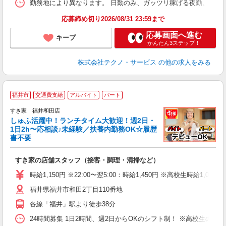
勤務地により異なります。 日勤のみ、ガッツリ稼げる夜勤、シフトによる交
応募締め切り2026/08/31 23:59まで
応募画面へ進む
キープ
かんたん3ステップ！
株式会社テクノ・サービス
の他の求人をみる
≪
福井市
交通費支給
アルバイト
パート
すき家 福井和田店
しゅふ活躍中！ランチタイム大歓迎！週2日・
安
1日2h〜応相談♪未経験／扶養内勤務OK☆履歴
書不要
の
すき家の店舗スタッフ（接客・調理・清掃など）
履
タ
時給1,150円 ※22:00〜翌5:00：時給1,450円 ※高校生時給1,053
（
福井県福井市和田2丁目110番地
夜
事
各線「福井」駅より徒歩38分
24時間募集 1日2時間、週2日からOKのシフト制！ ※高校生のシ