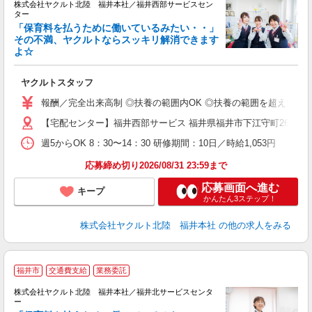
株式会社ヤクルト北陸 福井本社／福井西部サービスセン
ター
「保育料を払うために働いているみたい・・」
その不満、ヤクルトならスッキリ解消できます
よ☆
し
務
ヤクルトスタッフ
報酬／完全出来高制 ◎扶養の範囲内OK ◎扶養の範囲を超えた高収
【宅配センター】福井西部サービス 福井県福井市下江守町26-13
週5からOK 8：30〜14：30 研修期間：10日／時給1,053円
応募締め切り2026/08/31 23:59まで
応募画面へ進む
キープ
かんたん3ステップ！
株式会社ヤクルト北陸 福井本社
の他の求人をみる
福井市
交通費支給
業務委託
株式会社ヤクルト北陸 福井本社／福井北サービスセンタ
ー