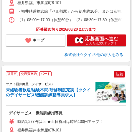
ー
福井県福井市舞屋町8-101
O
・福井鉄道福武線「ベル前駅」から徒歩約16分、または京福バス
な
（1）08:00〜17:00（休憩60分） （2）08:30〜17:30（休憩
髪
応募締め切り2026/08/20 23:59まで
応募画面へ進む
キープ
かんたん3ステップ！
株式会社ツクイ
の他の求人をみる
福井市
交通費支給
パート
新着
ツクイ福井舞屋（デイサービス）
未経験者歓迎/経験不問/研修制度充実【ツクイ
のデイサービス/機能訓練指導員求人】
各
デイサービス 機能訓練指導員
入
り
時給1,377円以上 ★土日祝日は時給100円アップ！
リ
ー
福井県福井市舞屋町8-101