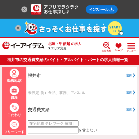
北陸・甲信越
の求人
▼エリア変更
福井市の交通費支給のバイト・アルバイト・パートの求人情報一覧
福井市
選択
勤務地/駅
未設定
例）食品、事務、アパレル
選択
職種
交通費支給
選択
こだわり
を含まない
フリーワード