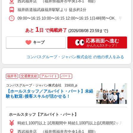
西武福井店 （福井県福井市中央1-8-1 8階）
用
退
福井鉄道福武線福井駅駅より 徒歩約1分
O
09:00〜16:15 10:00〜16:15 12:00〜16:15 1日4時間〜
1
あと
日
で掲載終了
(2026/08/08 23:59まで)
応募画面へ進む
キープ
かんたん3ステップ！
コンパスグループ・ジャパン株式会社
の他の求人をみる
福井市
交通費支給
アルバイト
パート
コンパスグループ・ジャパン株式会社 21610_p
く
【ホールスタッフ／アルバイト・パート】未経
験も歓迎♪接客スキルが活かせる！
大
ホールスタッフ【アルバイト・パート】
入
歓
時給1,100円以上 試用期間中 時給1,100円以上(試用期間2ヶ月
～
西武福井店 （福井県福井市中央1-8-1 8階）
用