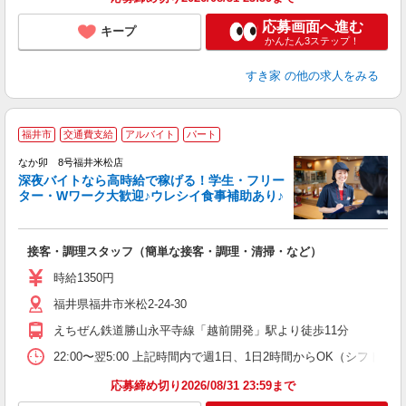
応募画面へ進む
キープ
かんたん3ステップ！
すき家
の他の求人をみる
福井市
交通費支給
アルバイト
パート
ん
なか卯 8号福井米松店
深夜バイトなら高時給で稼げる！学生・フリー
ター・Wワーク大歓迎♪ウレシイ食事補助あり♪
助
と
接客・調理スタッフ（簡単な接客・調理・清掃・など）
未
日
時給1350円
K
福井県福井市米松2-24-30
い
えちぜん鉄道勝山永平寺線「越前開発」駅より徒歩11分
22:00〜翌5:00 上記時間内で週1日、1日2時間からOK（シフト
応募締め切り2026/08/31 23:59まで