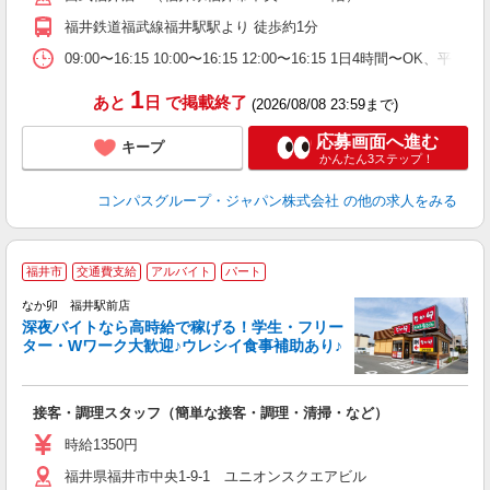
務
福井鉄道福武線福井駅駅より 徒歩約1分
業
09:00〜16:15 10:00〜16:15 12:00〜16:15 1日4時間〜
1
あと
日
で掲載終了
(2026/08/08 23:59まで)
応募画面へ進む
キープ
かんたん3ステップ！
コンパスグループ・ジャパン株式会社
の他の求人をみる
福井市
交通費支給
アルバイト
パート
ん
なか卯 福井駅前店
深夜バイトなら高時給で稼げる！学生・フリー
ター・Wワーク大歓迎♪ウレシイ食事補助あり♪
助
と
接客・調理スタッフ（簡単な接客・調理・清掃・など）
未
日
時給1350円
K
福井県福井市中央1-9-1 ユニオンスクエアビル
い