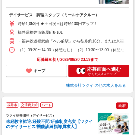
各
デイサービス 調理スタッフ（ミールケアクルー）
入
り
時給1,053円 ★土日祝日は時給100円アップ！
リ
ー
福井県福井市舞屋町8-101
O
・福井鉄道福武線「ベル前駅」から徒歩約16分、または京福バス
な
（1）09:30〜14:00（休憩なし） （2）10:30〜13:00（休
髪
応募締め切り2026/08/20 23:59まで
応募画面へ進む
キープ
かんたん3ステップ！
株式会社ツクイ
の他の求人をみる
福井市
交通費支給
パート
新着
ツクイ福井開発（デイサービス）
未経験者歓迎/経験不問/研修制度充実【ツクイ
のデイサービス/機能訓練指導員求人】