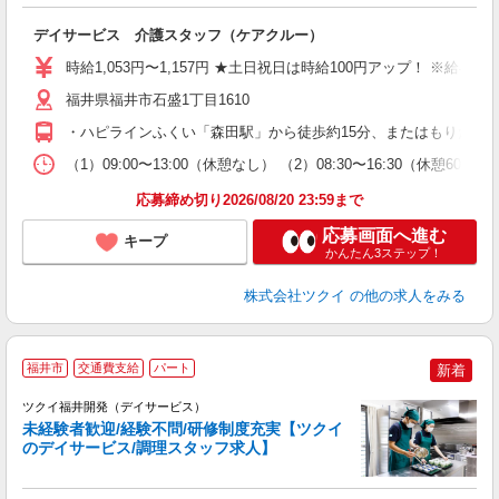
各
デイサービス 介護スタッフ（ケアクルー）
入
り
時給1,053円〜1,157円 ★土日祝日は時給100円アップ！ ※給
リ
ー
福井県福井市石盛1丁目1610
O
・ハピラインふくい「森田駅」から徒歩約15分、またはもりたん
な
（1）09:00〜13:00（休憩なし） （2）08:30〜16:30（休憩6
髪
応募締め切り2026/08/20 23:59まで
応募画面へ進む
キープ
かんたん3ステップ！
株式会社ツクイ
の他の求人をみる
福井市
交通費支給
パート
新着
ツクイ福井開発（デイサービス）
未経験者歓迎/経験不問/研修制度充実【ツクイ
のデイサービス/調理スタッフ求人】
各