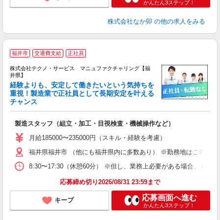
かんたん3ステップ！
株式会社なか卯
の他の求人をみる
福井市
交通費支給
正社員
株式会社テクノ・サービス マニュファクチャリング【福
井県】
経験よりも、安定して働きたいという気持ちを
重視！製造業で正社員として長期安定を叶える
チャンス
く
入
製造スタッフ（組立・加工・目視検査・機械操作など）
未
あ
月給185000〜235000円（スキル・経験を考慮）
遣
福井県福井市 （他にも福井県内に多数あり） ※勤務地はご希望を
8:30〜17:30（休憩60分） ※但し、業務上必要がある場合
応募締め切り2026/08/31 23:59まで
応募画面へ進む
キープ
かんたん3ステップ！