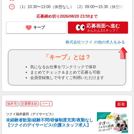
な
（1）10:30〜13:00（休憩なし） （2）09:00〜15:30（休
髪
応募締め切り2026/08/20 23:59まで
応募画面へ進む
キープ
かんたん3ステップ！
株式会社ツクイ
の他の求人をみる
「キープ」とは？
気になるお仕事をワンクリックで保存
まとめてチェック＆まとめて応募も可能
会員登録無しで今すぐご利用いただけます
福井市
交通費支給
パート
新着
ツクイ福井森田（デイサービス）
未経験者歓迎/経験不問/研修制度充実/夜勤なし
【ツクイのデイサービス/介護スタッフ求人】