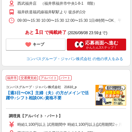
西武福井店 （福井県福井市中央1-8-1 8階）
用
務
福井鉄道福武線福井駅駅より 徒歩約1分
W
09:00〜15:30 10:00〜15:30 12:00〜15:30 1日4時間〜
1
あと
日
で掲載終了
(2026/08/08 23:59まで)
応募画面へ進む
キープ
かんたん3ステップ！
コンパスグループ・ジャパン株式会社
の他の求人をみる
福井市
交通費支給
アルバイト
パート
コンパスグループ・ジャパン株式会社 21610_p
く
【週3日〜OK】主婦（夫）の方がメインで活
躍中♪シフト相談OK♪資格不要
大
調理員【アルバイト・パート】
入
歓
時給1,100円以上 試用期間中 時給1,100円以上(試用期間2ヶ月
～