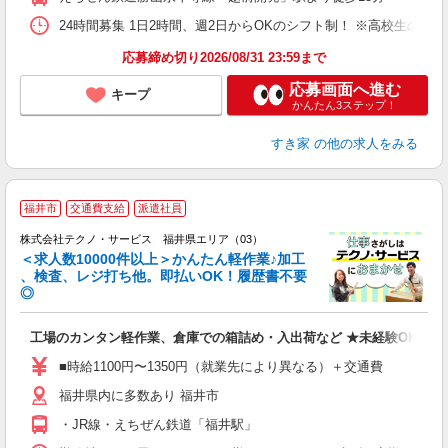
24時間募集 1日2時間、週2日からOKのシフト制！ ※高校生のシ
応募締め切り2026/08/31 23:59まで
応募画面へ進む
キープ
かんたん3ステップ！
すき家
の他の求人をみる
≪
福井市
交通費支給
派遣社員
株式会社テクノ・サービス 福井県エリア（03）
＜求人数10000件以上＞かんたん軽作業♪加工
、検査、レジ打ち他。即払いOK！履歴書不要
◎
お
工場のカンタン軽作業、倉庫での箱詰め・入出荷など ★未経験OKのお
未
ア
■時給1100円〜1350円（就業先により異なる）＋交通費
の
福井県内に多数あり 福井市
・JR線・えちぜん鉄道「福井駅」