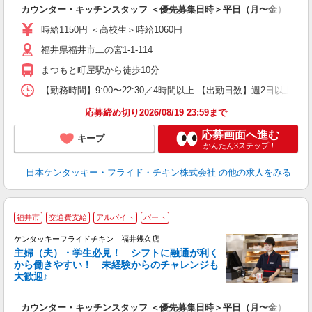
立
カウンター・キッチンスタッフ ＜優先募集日時＞平日（月〜金） 9:00〜
未
ダ
時給1150円 ＜高校生＞時給1060円
昇
福井県福井市二の宮1-1-114
上
か
まつもと町屋駅から徒歩10分
【勤務時間】9:00〜22:30／4時間以上 【出勤日数】週2日以
応募締め切り2026/08/19 23:59まで
応募画面へ進む
キープ
かんたん3ステップ！
日本ケンタッキー・フライド・チキン株式会社
の他の求人をみる
福井市
交通費支給
アルバイト
パート
ケンタッキーフライドチキン 福井幾久店
主婦（夫）・学生必見！ シフトに融通が利く
から働きやすい！ 未経験からのチャレンジも
大歓迎♪
見
カウンター・キッチンスタッフ ＜優先募集日時＞平日（月〜金） 9:00〜
未