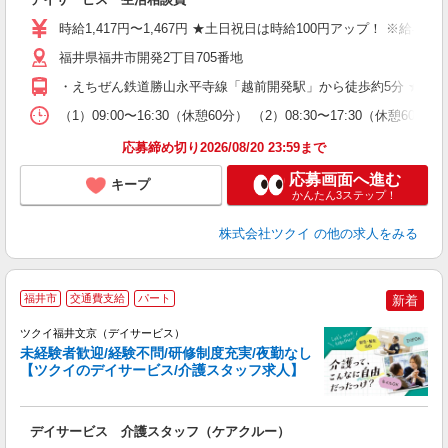
入
り
時給1,417円〜1,467円 ★土日祝日は時給100円アップ！ ※給
リ
ー
福井県福井市開発2丁目705番地
O
・えちぜん鉄道勝山永平寺線「越前開発駅」から徒歩約5分 ★車
な
（1）09:00〜16:30（休憩60分） （2）08:30〜17:30（休
髪
応募締め切り2026/08/20 23:59まで
応募画面へ進む
キープ
かんたん3ステップ！
株式会社ツクイ
の他の求人をみる
福井市
交通費支給
パート
新着
ツクイ福井文京（デイサービス）
未経験者歓迎/経験不問/研修制度充実/夜勤なし
【ツクイのデイサービス/介護スタッフ求人】
各
デイサービス 介護スタッフ（ケアクルー）
入