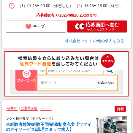
な
（1）07:15〜10:00（休憩なし） （2）15:15〜18:00（
髪
応募締め切り2026/08/20 23:59まで
応募画面へ進む
キープ
かんたん3ステップ！
株式会社ツクイ
の他の求人をみる
福井市
交通費支給
パート
新着
ツクイ福井舞屋（デイサービス）
未経験者歓迎/経験不問/研修制度充実【ツクイ
のデイサービス/調理スタッフ求人】