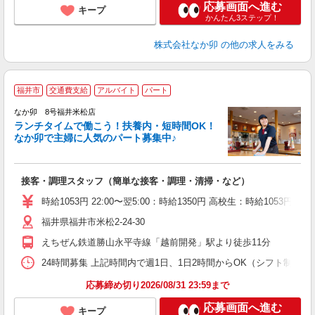
応募画面へ進む
キープ
かんたん3ステップ！
株式会社なか卯
の他の求人をみる
福井市
交通費支給
アルバイト
パート
気
なか卯 8号福井米松店
ランチタイムで働こう！扶養内・短時間OK！
なか卯で主婦に人気のパート募集中♪
き
接客・調理スタッフ（簡単な接客・調理・清掃・など）
未
O
時給1053円 22:00〜翌5:00：時給1350円 高校生：時給1053円
イ
福井県福井市米松2-24-30
補
えちぜん鉄道勝山永平寺線「越前開発」駅より徒歩11分
24時間募集 上記時間内で週1日、1日2時間からOK（シフト制） 
応募締め切り2026/08/31 23:59まで
応募画面へ進む
キープ