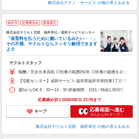
株式会社テクノ・サービス
の他の求人をみる
福井市
交通費支給
業務委託
株式会社ヤクルト北陸 福井本社／成和サービスセンター
「保育料を払うために働いているみたい・・」
その不満、ヤクルトならスッキリ解消できます
よ☆
し
ヤクルトスタッフ
務
報酬／完全出来高制 ◎扶養の範囲内OK ◎扶養の範囲を超えた高収
【宅配センター】成和サービス 福井県福井市和田東1丁目708
週5からOK 8：30〜14：30 研修期間：10日／時給1,053円
応募締め切り2026/08/31 23:59まで
応募画面へ進む
キープ
かんたん3ステップ！
株式会社ヤクルト北陸 福井本社
の他の求人をみる