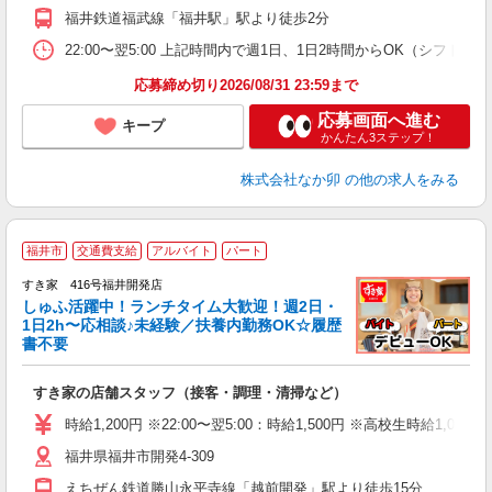
福井鉄道福武線「福井駅」駅より徒歩2分
22:00〜翌5:00 上記時間内で週1日、1日2時間からOK（シフト
応募締め切り2026/08/31 23:59まで
応募画面へ進む
キープ
かんたん3ステップ！
株式会社なか卯
の他の求人をみる
≪
福井市
交通費支給
アルバイト
パート
すき家 416号福井開発店
しゅふ活躍中！ランチタイム大歓迎！週2日・
安
1日2h〜応相談♪未経験／扶養内勤務OK☆履歴
書不要
の
すき家の店舗スタッフ（接客・調理・清掃など）
履
タ
時給1,200円 ※22:00〜翌5:00：時給1,500円 ※高校生時給1,053
（
福井県福井市開発4-309
夜
事
えちぜん鉄道勝山永平寺線「越前開発」駅より徒歩15分