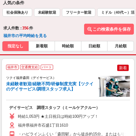
人気の条件
社会保険あり
未経験歓迎
フリーター歓迎
ミドル（40代～）活
求人件数 :
356
件
この検索条件を保存
福井市の平均時給を見る
指定なし
新着順
時給順
日給順
月給順
福井市
交通費支給
パート
新着
ツクイ福井森田（デイサービス）
未経験者歓迎/経験不問/研修制度充実【ツクイ
のデイサービス/調理スタッフ求人】
各
デイサービス 調理スタッフ（ミールケアクルー）
入
り
時給1,053円 ★土日祝日は時給100円アップ！
リ
ー
福井県福井市石盛1丁目1610
O
・ハピラインふくい「森田駅」から徒歩約15分、またはもりたん