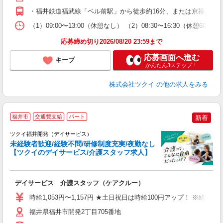
O
・福井鉄道福武線「ベル前駅」から徒歩約16分、または京福バス
な
（1）09:00〜13:00（休憩なし） （2）08:30〜16:30（休憩6
髪
応募締め切り2026/08/20 23:59まで
応募画面へ進む
キープ
かんたん3ステップ！
株式会社ツクイ
の他の求人をみる
福井市
交通費支給
パート
新着
ツクイ福井開発（デイサービス）
未経験者歓迎/経験不問/研修制度充実/夜勤なし
【ツクイのデイサービス/介護スタッフ求人】
各
デイサービス 介護スタッフ（ケアクルー）
入
り
時給1,053円〜1,157円 ★土日祝日は時給100円アップ！ ※給
リ
ー
福井県福井市開発2丁目705番地
O