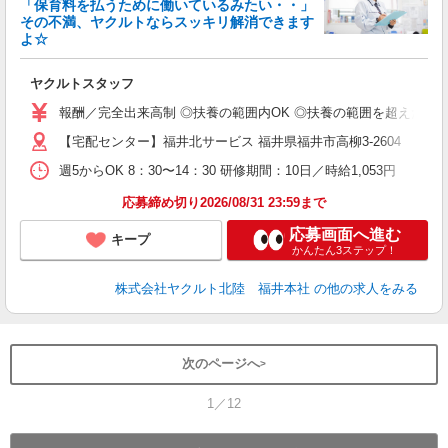
「保育料を払うために働いているみたい・・」
その不満、ヤクルトならスッキリ解消できます
よ☆
し
務
ヤクルトスタッフ
報酬／完全出来高制 ◎扶養の範囲内OK ◎扶養の範囲を超えた高収
【宅配センター】福井北サービス 福井県福井市高柳3-2604
週5からOK 8：30〜14：30 研修期間：10日／時給1,053円
応募締め切り2026/08/31 23:59まで
応募画面へ進む
キープ
かんたん3ステップ！
株式会社ヤクルト北陸 福井本社
の他の求人をみる
次のページへ
1／12