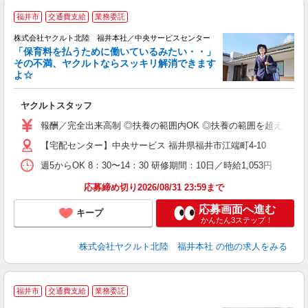
福井市
交通費支給
業務委託
株式会社ヤクルト北陸 福井本社／中央サービスセンター
「保育料を払うために働いているみたい・・」
その不満、ヤクルトならスッキリ解消できます
よ☆
し
ヤクルトスタッフ
務
報酬／完全出来高制 ◎扶養の範囲内OK ◎扶養の範囲を超えた高収
【宅配センター】中央サービス 福井県福井市江端町4-10
週5からOK 8：30〜14：30 研修期間：10日／時給1,053円
応募締め切り2026/08/31 23:59まで
応募画面へ進む
キープ
かんたん3ステップ！
株式会社ヤクルト北陸 福井本社
の他の求人をみる
福井市
交通費支給
業務委託