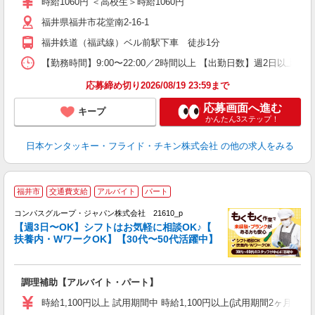
時給1060円 ＜高校生＞時給1060円
昇
福井県福井市花堂南2-16-1
上
か
福井鉄道（福武線）ベル前駅下車 徒歩1分
【勤務時間】9:00〜22:00／2時間以上 【出勤日数】週2日以
応募締め切り2026/08/19 23:59まで
応募画面へ進む
キープ
かんたん3ステップ！
日本ケンタッキー・フライド・チキン株式会社
の他の求人をみる
福井市
交通費支給
アルバイト
パート
コンパスグループ・ジャパン株式会社 21610_p
く
【週3日〜OK】シフトはお気軽に相談OK♪【
扶養内・WワークOK】【30代〜50代活躍中】
大
調理補助【アルバイト・パート】
入
歓
時給1,100円以上 試用期間中 時給1,100円以上(試用期間2ヶ月
～