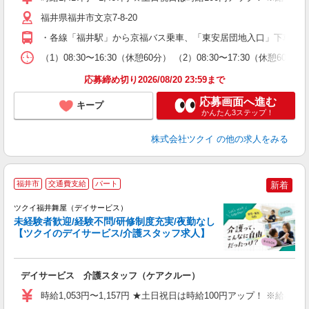
リ
ー
福井県福井市文京7-8-20
O
・各線「福井駅」から京福バス乗車、「東安居団地入口」下車徒歩約
な
（1）08:30〜16:30（休憩60分） （2）08:30〜17:30（休憩6
髪
応募締め切り2026/08/20 23:59まで
応募画面へ進む
キープ
かんたん3ステップ！
株式会社ツクイ
の他の求人をみる
福井市
交通費支給
パート
新着
ツクイ福井舞屋（デイサービス）
未経験者歓迎/経験不問/研修制度充実/夜勤なし
【ツクイのデイサービス/介護スタッフ求人】
各
デイサービス 介護スタッフ（ケアクルー）
入
り
時給1,053円〜1,157円 ★土日祝日は時給100円アップ！ ※給
リ