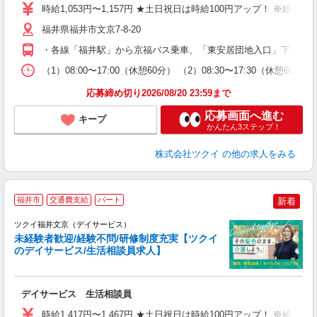
り
時給1,053円〜1,157円 ★土日祝日は時給100円アップ！ ※給
リ
ー
福井県福井市文京7-8-20
O
・各線「福井駅」から京福バス乗車、「東安居団地入口」下車徒歩約
な
（1）08:00〜17:00（休憩60分） （2）08:30〜17:30（休憩
髪
応募締め切り2026/08/20 23:59まで
応募画面へ進む
キープ
かんたん3ステップ！
株式会社ツクイ
の他の求人をみる
福井市
交通費支給
パート
新着
ツクイ福井文京（デイサービス）
未経験者歓迎/経験不問/研修制度充実【ツクイ
のデイサービス/生活相談員求人】
各
デイサービス 生活相談員
入
り
時給1,417円〜1,467円 ★土日祝日は時給100円アップ！ ※給