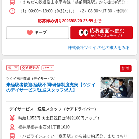
・えちぜん鉄道勝山永平寺線「越前開発駅」から徒歩約5分 ★車
な
（1）09:00〜13:00（休憩なし） （2）08:30〜17:30（休憩6
髪
応募締め切り2026/08/20 23:59まで
応募画面へ進む
キープ
かんたん3ステップ！
株式会社ツクイ
の他の求人をみる
福井市
交通費支給
パート
新着
ツクイ福井森田（デイサービス）
未経験者歓迎/経験不問/研修制度充実【ツクイ
のデイサービス/送迎スタッフ求人】
各
デイサービス 送迎スタッフ（ケアドライバー）
入
り
時給1,053円 ★土日祝日は時給100円アップ！
リ
ー
福井県福井市石盛1丁目1610
O
・ハピラインふくい「森田駅」から徒歩約15分、またはもりたん