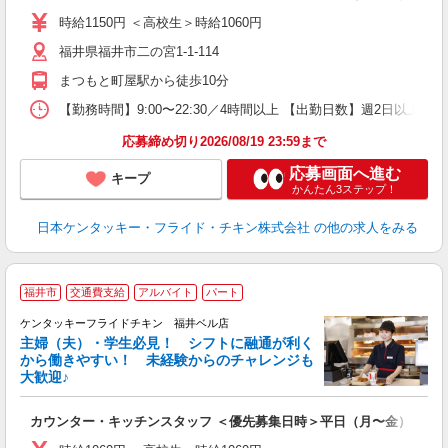
ダ
時給1150円 ＜高校生＞時給1060円
昇
福井県福井市二の宮1-1-114
上
か
まつもと町屋駅から徒歩10分
【勤務時間】9:00〜22:30／4時間以上 【出勤日数】週2日以
応募締め切り2026/08/19 23:59まで
応募画面へ進む
キープ
かんたん3ステップ！
日本ケンタッキー・フライド・チキン株式会社
の他の求人をみる
福井市
交通費支給
アルバイト
パート
ケンタッキーフライドチキン 福井ベル店
主婦（夫）・学生必見！ シフトに融通が利く
から働きやすい！ 未経験からのチャレンジも
大歓迎♪
見
カウンター・キッチンスタッフ ＜優先募集日時＞平日（月〜金） 9:00〜
未
ダ