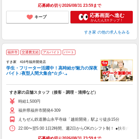
応募締め切り2026/08/31 23:59まで
応募画面へ進む
キープ
かんたん3ステップ！
すき家
の他の求人をみる
福井市
交通費支給
アルバイト
パート
すき家 416号福井開発店
学生・フリーター活躍中！高時給が魅力の深夜
バイト♪夜型人間大集合*☆彡･.｡
つ
すき家の店舗スタッフ（接客・調理・清掃など）
履
ミ
時給1,500円
～
福井県福井市開発4-309
勤
社
えちぜん鉄道勝山永平寺線「越前開発」駅より徒歩15分
22:00〜翌5:00 1日2時間、週2日からOKのシフト制！ ●扶養内勤務
応募締め切り2026/08/31 23:59まで