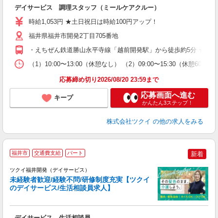
デイサービス 調理スタッフ（ミールケアクルー）
入
り
時給1,053円 ★土日祝日は時給100円アップ！
リ
ー
福井県福井市開発2丁目705番地
O
・えちぜん鉄道勝山永平寺線「越前開発駅」から徒歩約5分 ★車
な
（1）10:00〜13:00（休憩なし） （2）09:00〜15:30（休
髪
応募締め切り2026/08/20 23:59まで
応募画面へ進む
キープ
かんたん3ステップ！
株式会社ツクイ
の他の求人をみる
福井市
交通費支給
パート
新着
ツクイ福井開発（デイサービス）
未経験者歓迎/経験不問/研修制度充実【ツクイ
のデイサービス/生活相談員求人】
各
デイサービス 生活相談員