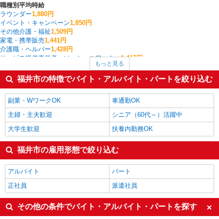
職種別平均時給
ラウンダー
1,880円
イベント・キャンペーン
1,850円
その他介護・福祉
1,509円
家電・携帯販売
1,441円
介護職・ヘルパー
1,428円
サービス提供責任者・ソーシャルワーカー
1,417円
もっと見る
搬入・搬出・設営
1,400円
作業療法士・理学療法士・言語聴覚士・視能訓練士
1,377円
福井市の特徴でバイト・アルバイト・パートを絞り込む
一般・営業事務
1,375円
量販店・大型SC・百貨店
1,364円
副業・WワークOK
車通勤OK
福井市の他の職種の平均時給を見る
主婦・主夫歓迎
シニア（60代～）活躍中
大学生歓迎
扶養内勤務OK
福井市の雇用形態で絞り込む
アルバイト
パート
正社員
派遣社員
その他の条件でバイト・アルバイト・パートを探す