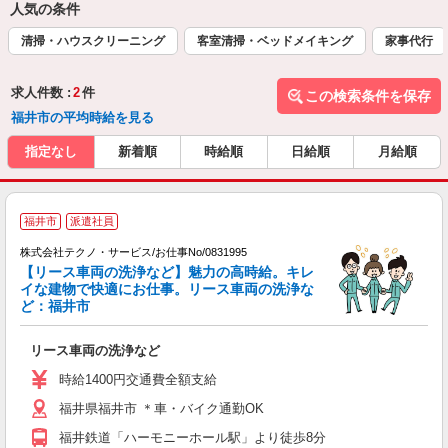
人気の条件
清掃・ハウスクリーニング
客室清掃・ベッドメイキング
家事代行
求人件数 :
2
件
この検索条件を保存
福井市の平均時給を見る
指定なし
新着順
時給順
日給順
月給順
福井市
派遣社員
株式会社テクノ・サービス/お仕事No/0831995
【リース車両の洗浄など】魅力の高時給。キレ
イな建物で快適にお仕事。リース車両の洗浄な
ど：福井市
グ
リース車両の洗浄など
履
ラ
時給1400円交通費全額支給
バ
福井県福井市 ＊車・バイク通勤OK
福井鉄道「ハーモニーホール駅」より徒歩8分