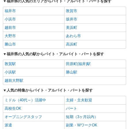
福井県の人気のエリアからバイト・アルバイト・パートを探す
福井市
敦賀市
小浜市
坂井市
越前市
美浜町
大野市
あわら市
勝山市
高浜町
福井県の人気の駅からバイト・アルバイト・パートを探す
敦賀駅
田原町(福井)駅
小浜駅
勝山駅
越前大野駅
人気の特集からバイト・アルバイト・パートを探す
ミドル（40代～）活躍中
主婦・主夫歓迎
高校生OK
パート
オープニングスタッフ
短期（3ヶ月以内）
派遣
副業・WワークOK