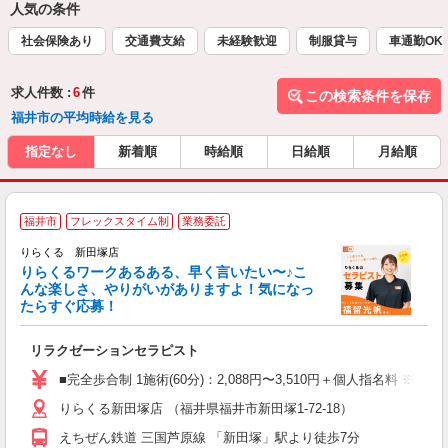
人気の条件
社会保険あり
交通費支給
未経験歓迎
制服貸与
車通勤OK
求人件数 :
6
件
この検索条件を保存
福井市の平均時給を見る
指定なし
新着順
時給順
日給順
月給順
福井市
フレックスタイム制
業務委託
り
りらくる 新田塚店
た
りらくるワークあるある、早く言いたい〜♪こ
んな楽しさ、やりがいがありますよ！気になっ
ー
たらすぐ応募！
る
リラクゼーションセラピスト
入
た
■完全歩合制 1施術(60分)：2,088円〜3,510円＋個人指名料 ※
主
りらくる新田塚店 （福井県福井市新田塚1-72-18）
躍
額
えちぜん鉄道 三国芦原線 「新田塚」駅より徒歩7分
間