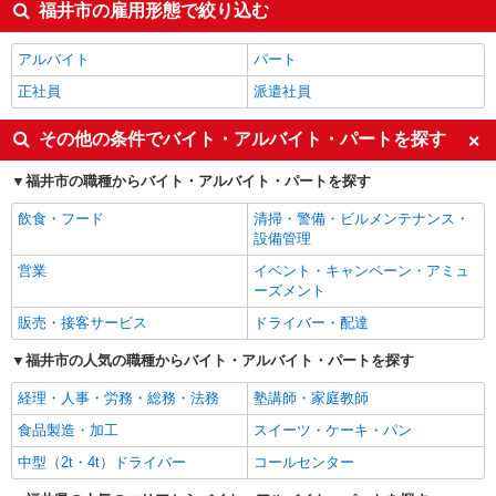
福井市の雇用形態で絞り込む
アルバイト
パート
正社員
派遣社員
その他の条件でバイト・アルバイト・パートを探す
福井市の職種からバイト・アルバイト・パートを探す
飲食・フード
清掃・警備・ビルメンテナンス・
設備管理
営業
イベント・キャンペーン・アミュ
ーズメント
販売・接客サービス
ドライバー・配達
福井市の人気の職種からバイト・アルバイト・パートを探す
経理・人事・労務・総務・法務
塾講師・家庭教師
食品製造・加工
スイーツ・ケーキ・パン
中型（2t・4t）ドライバー
コールセンター