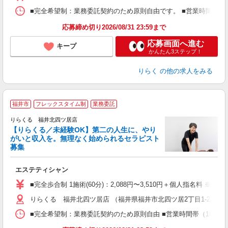
間
ス
■完全希望制：業務委託契約のため原則自由です。 ■営業時間帯（9
K.
応募締め切り2026/08/31 23:59まで
応募画面へ進む
キープ
かんたん3ステップ！
りらく
の他の求人をみる
福井市
フレックスタイム制
業務委託
りらくる 福井北四ツ居店
【りらくる／未経験OK】第二の人生に、やり
がいと収入を。無理なく始められるセラピスト
募集
つ
エステティシャン
入
た
■完全歩合制 1施術(60分)：2,088円〜3,510円＋個人指名料 ※
主
りらくる 福井北四ツ居店 （福井県福井市北四ツ居2丁目1-2）
躍
額
■完全希望制：業務委託契約のため原則自由 ■営業時間帯（10:00
間
ス