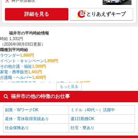
神戸市須磨区
詳細を見る
とりあえずキープ
福井市の平均時給情報
時給 1,331円
（2026年08月03日更新）
職種別平均時給
ラウンダー
1,880円
イベント・キャンペーン
1,850円
その他介護・福祉
1,509円
家電・携帯販売
1,441円
介護職・ヘルパー
1,428円
サービス提供責任者・ソーシャルワーカー
1,417円
もっと見る
搬入・搬出・設営
1,400円
作業療法士・理学療法士・言語聴覚士・視能訓練士
1,377円
福井市の他の特徴のお仕事
一般・営業事務
1,375円
量販店・大型SC・百貨店
1,364円
副業・WワークOK
ミドル（40代～）活躍中
福井市の他の職種の平均時給を見る
産休・育休取得実績あり
週1日勤務OK
社会保険あり
社宅・寮あり