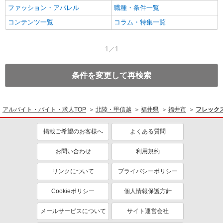
ファッション・アパレル
職種・条件一覧
コンテンツ一覧
コラム・特集一覧
1／1
条件を変更して再検索
アルバイト・バイト・求人TOP
北陸・甲信越
福井県
福井市
フレック
掲載ご希望のお客様へ
よくある質問
お問い合わせ
利用規約
リンクについて
プライバシーポリシー
Cookieポリシー
個人情報保護方針
メールサービスについて
サイト運営会社