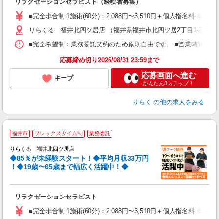
リラクゼーションセラピスト（経験者募集）
入
た
■完全歩合制 1施術(60分)：2,088円〜3,510円＋個人指名料 
主
りらくる 福井北四ツ居店 （福井県福井市北四ツ居2丁目1-2）
躍
額
■完全希望制：業務委託契約のため原則自由です。 ■営業時間帯（9
間
ス
応募締め切り2026/08/31 23:59まで
K.
応募画面へ進む
キープ
かんたん3ステップ！
りらく
の他の求人をみる
◆
福井市
フレックスタイム制
業務委託
りらくる 福井北四ツ居店
◆85％が未経験スタート！◆平均月収33万円
シ
！◆19歳〜65歳まで幅広く活躍中！◆
入
入
リラクゼーションセラピスト
た
主
■完全歩合制 1施術(60分)：2,088円〜3,510円＋個人指名料 ※
躍