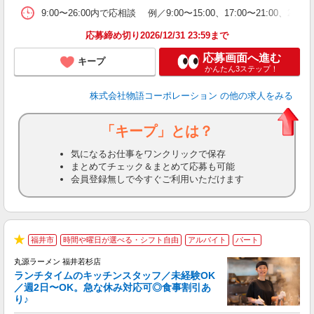
9:00〜26:00内で応相談 例／9:00〜15:00、17:00〜
応募締め切り2026/12/31 23:59まで
応募画面へ進む
キープ
かんたん3ステップ！
株式会社物語コーポレーション
の他の求人をみる
「キープ」とは？
気になるお仕事をワンクリックで保存
まとめてチェック＆まとめて応募も可能
会員登録無しで今すぐご利用いただけます
福井市
時間や曜日が選べる・シフト自由
アルバイト
パート
で
★
丸源ラーメン 福井若杉店
ランチタイムのキッチンスタッフ／未経験OK
／週2日〜OK。急な休み対応可◎食事割引あ
り♪