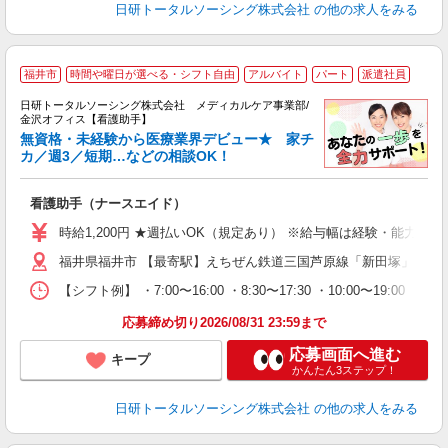
日研トータルソーシング株式会社
の他の求人をみる
福井市
時間や曜日が選べる・シフト自由
アルバイト
パート
派遣社員
日研トータルソーシング株式会社 メディカルケア事業部/
金沢オフィス【看護助手】
無資格・未経験から医療業界デビュー★ 家チ
カ／週3／短期…などの相談OK！
も
入
看護助手（ナースエイド）
未
婦
時給1,200円 ★週払いOK（規定あり） ※給与幅は経験・能力によ
～
福井県福井市 【最寄駅】えちぜん鉄道三国芦原線「新田塚」駅
あ
日
【シフト例】 ・7:00〜16:00 ・8:30〜17:30 ・10:0
録
得
応募締め切り2026/08/31 23:59まで
応募画面へ進む
キープ
かんたん3ステップ！
日研トータルソーシング株式会社
の他の求人をみる