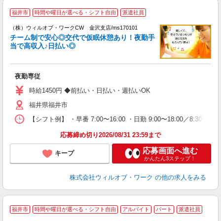
福井市
時間や曜日が選べる・シフト自由
派遣社員
（株）ウィルオブ・ワークCW 金沢支店/ms170101
チーム制で安心◎交代で仮眠休憩あり！夜勤手
当で高収入♪日払い◎
修
入
場
夜勤専従
第
ミ
時給1450円 ◆前払い・日払い・週払いOK
～
福井県福井市
退
業
【シフト例】 ・早番 7:00〜16:00 ・日勤 9:00〜18:00／8:
り
応募締め切り2026/08/31 23:59まで
応募画面へ進む
キープ
かんたん3ステップ！
株式会社ウィルオブ・ワーク
の他の求人をみる
福井市
時間や曜日が選べる・シフト自由
アルバイト
パート
派遣社員