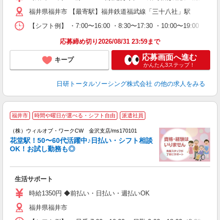
～
福井県福井市 【最寄駅】福井鉄道福武線「三十八社」駅
あ
日
【シフト例】 ・7:00〜16:00 ・8:30〜17:30 ・10:0
録
得
応募締め切り2026/08/31 23:59まで
応募画面へ進む
キープ
かんたん3ステップ！
日研トータルソーシング株式会社
の他の求人をみる
＼
福井市
時間や曜日が選べる・シフト自由
派遣社員
く
後
（株）ウィルオブ・ワークCW 金沢支店/ms170101
花堂駅！50〜60代活躍中♪日払い・シフト相談
OK！お試し勤務も◎
K.
入
場
生活サポート
第
ミ
時給1350円 ◆前払い・日払い・週払いOK
～
福井県福井市
退
業