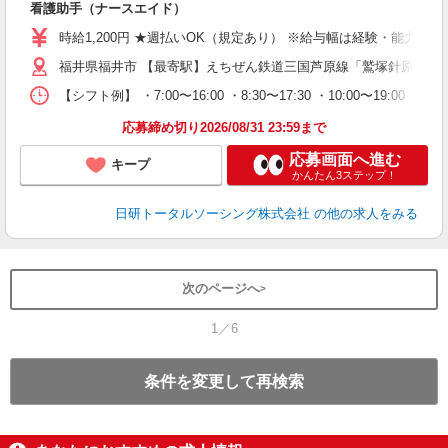
看護助手（ナースエイド）
未
婦
時給1,200円 ★週払いOK（規定あり） ※給与幅は経験・能力によ
～
福井県福井市 【最寄駅】えちぜん鉄道三国芦原線「鷲塚針原」駅
あ
日
【シフト例】 ・7:00〜16:00 ・8:30〜17:30 ・10:0
録
得
応募締め切り2026/08/31 23:59まで
応募画面へ進む
キープ
かんたん3ステップ！
日研トータルソーシング株式会社
の他の求人をみる
次のページへ
1／6
条件を変更して再検索