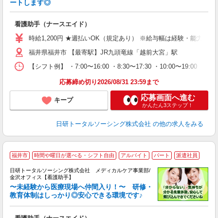
ートします◎
厚
入
看護助手（ナースエイド）
未
婦
時給1,200円 ★週払いOK（規定あり） ※給与幅は経験・能力によ
～
福井県福井市 【最寄駅】JR九頭竜線「越前大宮」駅
あ
日
【シフト例】 ・7:00〜16:00 ・8:30〜17:30 ・10:0
録
得
応募締め切り2026/08/31 23:59まで
応募画面へ進む
キープ
かんたん3ステップ！
日研トータルソーシング株式会社
の他の求人をみる
福井市
時間や曜日が選べる・シフト自由
アルバイト
パート
派遣社員
日研トータルソーシング株式会社 メディカルケア事業部/
金沢オフィス【看護助手】
〜未経験から医療現場へ仲間入り！〜 研修・
教育体制はしっかり◎安心できる環境です♪
き