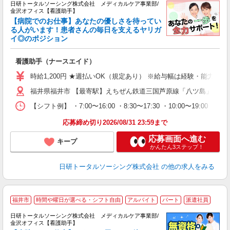
日研トータルソーシング株式会社 メディカルケア事業部/
金沢オフィス【看護助手】
【病院でのお仕事】あなたの優しさを待ってい
る人がいます！患者さんの毎日を支えるヤリガ
イ◎のポジション
遠
入
看護助手（ナースエイド）
未
婦
時給1,200円 ★週払いOK（規定あり） ※給与幅は経験・能力によ
～
福井県福井市 【最寄駅】えちぜん鉄道三国芦原線「八ツ島」駅
あ
日
【シフト例】 ・7:00〜16:00 ・8:30〜17:30 ・10:0
録
得
応募締め切り2026/08/31 23:59まで
応募画面へ進む
キープ
かんたん3ステップ！
日研トータルソーシング株式会社
の他の求人をみる
福井市
時間や曜日が選べる・シフト自由
アルバイト
パート
派遣社員
日研トータルソーシング株式会社 メディカルケア事業部/
金沢オフィス【看護助手】