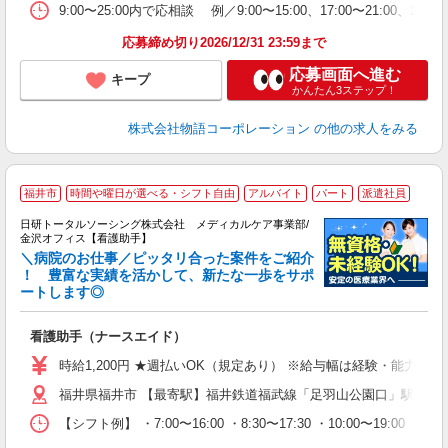
の
9:00〜25:00内で応相談 例／9:00〜15:00、17:00〜
ル
特
応募締め切り2026/12/31 23:59まで
応募画面へ進む
キープ
かんたん3ステップ！
株式会社物語コーポレーション
の他の求人をみる
福井市
時間や曜日が選べる・シフト自由
アルバイト
パート
派遣社員
日研トータルソーシング株式会社 メディカルケア事業部/
金沢オフィス【看護助手】
＼病院のお仕事／ピッタリ合った案件をご紹介
！ 豊富な実績を活かして、新たな一歩をサポ
ートします◎
厚
入
看護助手（ナースエイド）
未
婦
時給1,200円 ★週払いOK（規定あり） ※給与幅は経験・能力によ
～
福井県福井市 【最寄駅】福井鉄道福武線「足羽山公園口」駅
あ
日
【シフト例】 ・7:00〜16:00 ・8:30〜17:30 ・10:0
録