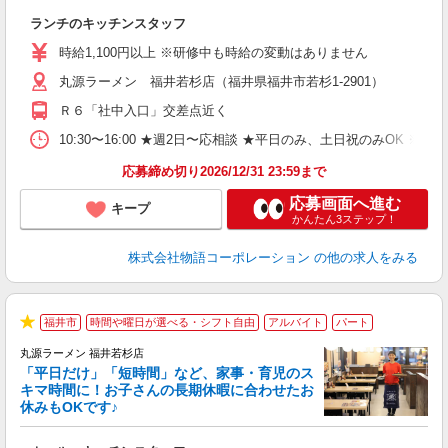
お
ランチのキッチンスタッフ
入
活
時給1,100円以上 ※研修中も時給の変動はありません
（
丸源ラーメン 福井若杉店（福井県福井市若杉1-2901）
n
の
Ｒ６「社中入口」交差点近く
グ
割
10:30〜16:00 ★週2日〜応相談 ★平日のみ、土日祝のみO
応募締め切り2026/12/31 23:59まで
応募画面へ進む
キープ
かんたん3ステップ！
株式会社物語コーポレーション
の他の求人をみる
福井市
時間や曜日が選べる・シフト自由
アルバイト
パート
★
丸源ラーメン 福井若杉店
「平日だけ」「短時間」など、家事・育児のス
キマ時間に！お子さんの長期休暇に合わせたお
休みもOKです♪
の