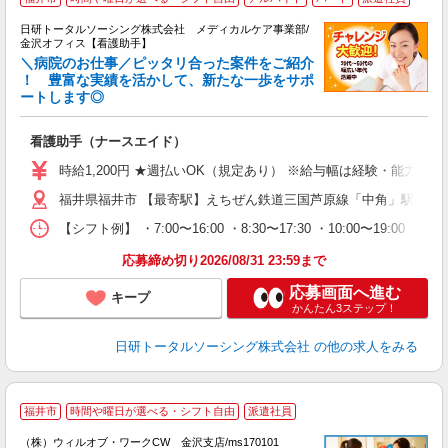
日研トータルソーシング株式会社 メディカルケア事業部/
金沢オフィス【看護助手】
＼病院のお仕事／ピッタリ合った案件をご紹介
！ 豊富な実績を活かして、新たな一歩をサポ
ートします◎
厚
入
看護助手（ナースエイド）
未
婦
時給1,200円 ★週払いOK（規定あり） ※給与幅は経験・能力によ
～
福井県福井市 【最寄駅】えちぜん鉄道三国芦原線「中角」駅
あ
日
【シフト例】 ・7:00〜16:00 ・8:30〜17:30 ・10:0
録
得
応募締め切り2026/08/31 23:59まで
応募画面へ進む
キープ
かんたん3ステップ！
日研トータルソーシング株式会社
の他の求人をみる
福井市
時間や曜日が選べる・シフト自由
派遣社員
（
（株）ウィルオブ・ワークCW 金沢支店/ms170101