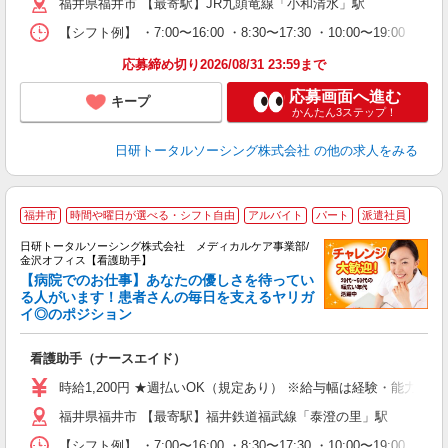
福井県福井市 【最寄駅】JR九頭竜線「小和清水」駅
あ
日
【シフト例】 ・7:00〜16:00 ・8:30〜17:30 ・10:0
録
得
応募締め切り2026/08/31 23:59まで
応募画面へ進む
キープ
かんたん3ステップ！
日研トータルソーシング株式会社
の他の求人をみる
福井市
時間や曜日が選べる・シフト自由
アルバイト
パート
派遣社員
日研トータルソーシング株式会社 メディカルケア事業部/
金沢オフィス【看護助手】
【病院でのお仕事】あなたの優しさを待ってい
る人がいます！患者さんの毎日を支えるヤリガ
イ◎のポジション
遠
入
看護助手（ナースエイド）
未
婦
時給1,200円 ★週払いOK（規定あり） ※給与幅は経験・能力によ
～
福井県福井市 【最寄駅】福井鉄道福武線「泰澄の里」駅
あ
日
【シフト例】 ・7:00〜16:00 ・8:30〜17:30 ・10:0