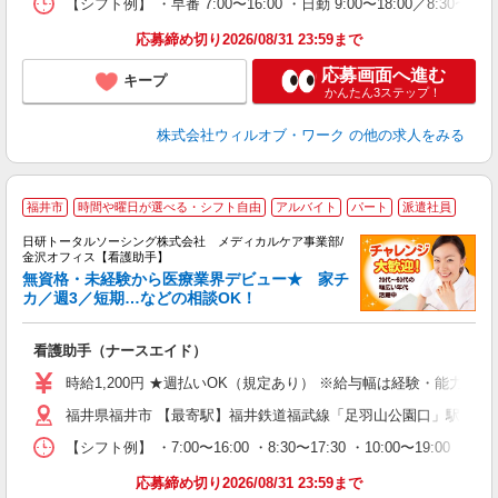
【シフト例】 ・早番 7:00〜16:00 ・日勤 9:00〜18:00／8:
り
応募締め切り2026/08/31 23:59まで
応募画面へ進む
キープ
かんたん3ステップ！
株式会社ウィルオブ・ワーク
の他の求人をみる
福井市
時間や曜日が選べる・シフト自由
アルバイト
パート
派遣社員
日研トータルソーシング株式会社 メディカルケア事業部/
金沢オフィス【看護助手】
無資格・未経験から医療業界デビュー★ 家チ
カ／週3／短期…などの相談OK！
も
入
看護助手（ナースエイド）
未
婦
時給1,200円 ★週払いOK（規定あり） ※給与幅は経験・能力によ
～
福井県福井市 【最寄駅】福井鉄道福武線「足羽山公園口」駅
あ
日
【シフト例】 ・7:00〜16:00 ・8:30〜17:30 ・10:0
録
得
応募締め切り2026/08/31 23:59まで