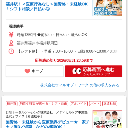
福井駅！＜医療行為なし＞無資格・未経験OK
！シフト相談／日払い◎
♪.
入
場
看護助手
第
ミ
時給1350円 ◆前払い・日払い・週払いOK
～
福井県福井市福井駅周辺
退
業
【シフト例】 ・早番 7:00〜16:00 ・日勤 9:00〜18:00／8:
り
応募締め切り2026/08/31 23:59まで
応募画面へ進む
キープ
かんたん3ステップ！
株式会社ウィルオブ・ワーク
の他の求人をみる
福井市
時間や曜日が選べる・シフト自由
アルバイト
パート
派遣社員
日研トータルソーシング株式会社 メディカルケア事業部/
金沢オフィス【看護助手】
無資格・未経験から医療業界デビュー★ 家チ
カ／週3／短期…などの相談OK！