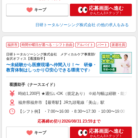
応募画面へ進む
キープ
かんたん3ステップ！
日研トータルソーシング株式会社
の他の求人をみる
福井市
時間や曜日が選べる・シフト自由
アルバイト
パート
派遣社員
日研トータルソーシング株式会社 メディカルケア事業部/
金沢オフィス【看護助手】
〜未経験から医療現場へ仲間入り！〜 研修・
教育体制はしっかり◎安心できる環境です♪
き
看護助手（ナースエイド）
入
未
時給1,200円 ★週払いOK（規定あり） ※給与幅は経験・能力によ
婦
福井県福井市 【最寄駅】JR九頭竜線「美山」駅
～
あ
【シフト例】 ・7:00〜16:00 ・8:30〜17:30 ・10:0
日
録
応募締め切り2026/08/31 23:59まで
得
応募画面へ進む
キープ
かんたん3ステップ！