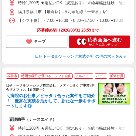
未
時給1,200円 ★週払いOK（規定あり） ※給与幅は経験・能力によ
婦
福井県福井市 【最寄駅】JR九頭竜線「一乗谷」駅
～
あ
【シフト例】 ・7:00〜16:00 ・8:30〜17:30 ・10:0
日
録
応募締め切り2026/08/31 23:59まで
得
応募画面へ進む
キープ
かんたん3ステップ！
日研トータルソーシング株式会社
の他の求人をみる
福井市
時間や曜日が選べる・シフト自由
アルバイト
パート
派遣社員
日研トータルソーシング株式会社 メディカルケア事業部/
金沢オフィス【看護助手】
＼病院のお仕事／ピッタリ合った案件をご紹介
！ 豊富な実績を活かして、新たな一歩をサポ
ートします◎
厚
入
看護助手（ナースエイド）
未
婦
時給1,200円 ★週払いOK（規定あり） ※給与幅は経験・能力によ
～