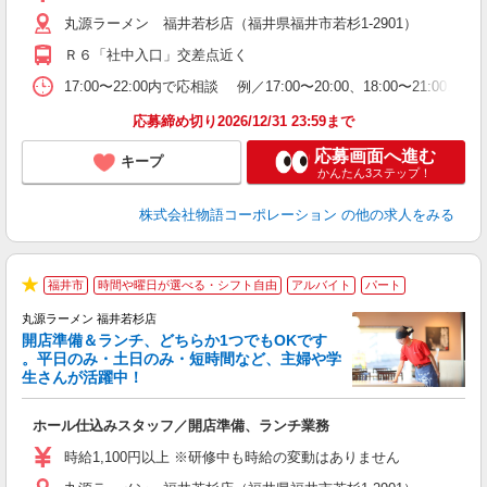
O
丸源ラーメン 福井若杉店（福井県福井市若杉1-2901）
務
ー
Ｒ６「社中入口」交差点近く
食
17:00〜22:00内で応相談 例／17:00〜20:00、18:0
応募締め切り2026/12/31 23:59まで
応募画面へ進む
キープ
かんたん3ステップ！
株式会社物語コーポレーション
の他の求人をみる
福井市
時間や曜日が選べる・シフト自由
アルバイト
パート
★
丸源ラーメン 福井若杉店
開店準備＆ランチ、どちらか1つでもOKです
。平日のみ・土日のみ・短時間など、主婦や学
生さんが活躍中！
き
ホール仕込みスタッフ／開店準備、ランチ業務
入
活
時給1,100円以上 ※研修中も時給の変動はありません
（