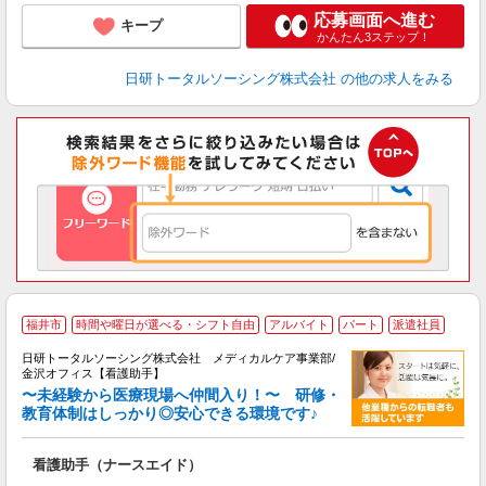
応募画面へ進む
キープ
かんたん3ステップ！
日研トータルソーシング株式会社
の他の求人をみる
福井市
時間や曜日が選べる・シフト自由
アルバイト
パート
派遣社員
日研トータルソーシング株式会社 メディカルケア事業部/
金沢オフィス【看護助手】
〜未経験から医療現場へ仲間入り！〜 研修・
教育体制はしっかり◎安心できる環境です♪
き
看護助手（ナースエイド）
入