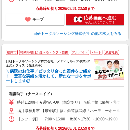
録
得
応募締め切り2026/08/31 23:59まで
応募画面へ進む
キープ
かんたん3ステップ！
日研トータルソーシング株式会社
の他の求人をみる
福井市
時間や曜日が選べる・シフト自由
アルバイト
パート
派遣社員
日研トータルソーシング株式会社 メディカルケア事業部/
金沢オフィス【看護助手】
＼病院のお仕事／ピッタリ合った案件をご紹介
！ 豊富な実績を活かして、新たな一歩をサポ
ートします◎
厚
入
看護助手（ナースエイド）
未
婦
時給1,200円 ★週払いOK（規定あり） ※給与幅は経験・能力によ
～
福井県福井市 【最寄駅】福井鉄道福武線「ハーモニーホール」駅
あ
日
【シフト例】 ・7:00〜16:00 ・8:30〜17:30 ・10:0
録
得
応募締め切り2026/08/31 23:59まで