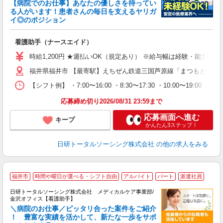
【病院でのお仕事】あなたの優しさを待ってい
る人がいます！患者さんの毎日を支えるヤリガ
イ◎のポジション
遠
入
看護助手（ナースエイド）
未
婦
時給1,200円 ★週払いOK（規定あり） ※給与幅は経験・能力によ
～
福井県福井市 【最寄駅】えちぜん鉄道三国芦原線「まつもと町屋
あ
日
【シフト例】 ・7:00〜16:00 ・8:30〜17:30 ・10:0
録
得
応募締め切り2026/08/31 23:59まで
応募画面へ進む
キープ
かんたん3ステップ！
日研トータルソーシング株式会社
の他の求人をみる
福井市
時間や曜日が選べる・シフト自由
アルバイト
パート
派遣社員
日研トータルソーシング株式会社 メディカルケア事業部/
金沢オフィス【看護助手】
＼病院のお仕事／ピッタリ合った案件をご紹介
！ 豊富な実績を活かして、新たな一歩をサポ