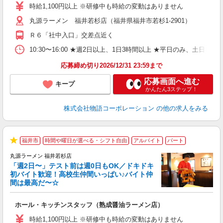
活
時給1,100円以上 ※研修中も時給の変動はありません
（
丸源ラーメン 福井若杉店（福井県福井市若杉1-2901）
n
日
Ｒ６「社中入口」交差点近く
煙
あ
10:30〜16:00 ★週2日以上、1日3時間以上 ★平日のみ、
応募締め切り2026/12/31 23:59まで
応募画面へ進む
キープ
かんたん3ステップ！
株式会社物語コーポレーション
の他の求人をみる
福井市
時間や曜日が選べる・シフト自由
アルバイト
パート
★
丸源ラーメン 福井若杉店
「週2日〜」テスト前は週0日もOK／ドキドキ
初バイト歓迎！高校生仲間いっぱい♪バイト仲
間は最高だ〜☆
望
ホール・キッチンスタッフ（熟成醤油ラーメン店）
入
活
時給1,100円以上 ※研修中も時給の変動はありません