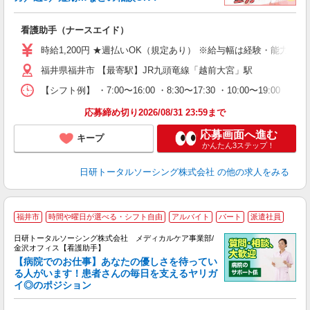
も
入
看護助手（ナースエイド）
未
婦
時給1,200円 ★週払いOK（規定あり） ※給与幅は経験・能力によ
～
福井県福井市 【最寄駅】JR九頭竜線「越前大宮」駅
あ
日
【シフト例】 ・7:00〜16:00 ・8:30〜17:30 ・10:0
録
得
応募締め切り2026/08/31 23:59まで
応募画面へ進む
キープ
かんたん3ステップ！
日研トータルソーシング株式会社
の他の求人をみる
福井市
時間や曜日が選べる・シフト自由
アルバイト
パート
派遣社員
日研トータルソーシング株式会社 メディカルケア事業部/
金沢オフィス【看護助手】
【病院でのお仕事】あなたの優しさを待ってい
る人がいます！患者さんの毎日を支えるヤリガ
イ◎のポジション
遠
入