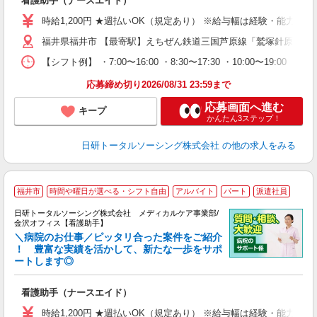
看護助手（ナースエイド）
入
未
時給1,200円 ★週払いOK（規定あり） ※給与幅は経験・能力によ
婦
福井県福井市 【最寄駅】えちぜん鉄道三国芦原線「鷲塚針原」駅
～
あ
【シフト例】 ・7:00〜16:00 ・8:30〜17:30 ・10:0
日
録
応募締め切り2026/08/31 23:59まで
得
応募画面へ進む
キープ
かんたん3ステップ！
日研トータルソーシング株式会社
の他の求人をみる
福井市
時間や曜日が選べる・シフト自由
アルバイト
パート
派遣社員
日研トータルソーシング株式会社 メディカルケア事業部/
金沢オフィス【看護助手】
＼病院のお仕事／ピッタリ合った案件をご紹介
！ 豊富な実績を活かして、新たな一歩をサポ
ートします◎
厚
入
看護助手（ナースエイド）
未
婦
時給1,200円 ★週払いOK（規定あり） ※給与幅は経験・能力によ