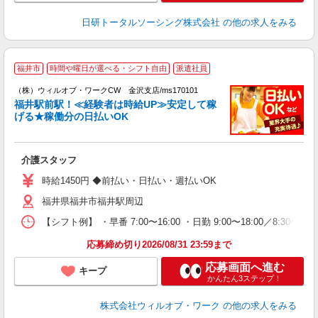
日研トータルソーシング株式会社
の他の求人をみる
福井市
時間や曜日が選べる・シフト自由
派遣社員
（株）ウィルオブ・ワークCW 金沢支店/ms170101
福井駅前駅！≪経験者は時給UP≫安定して稼
げる★稼働分の日払いOK
し
入
場
介護スタッフ
第
ミ
時給1450円 ◆前払い・日払い・週払いOK
～
福井県福井市福井駅周辺
退
業
【シフト例】 ・早番 7:00〜16:00 ・日勤 9:00〜18:00／8:
り
応募締め切り2026/08/31 23:59まで
応募画面へ進む
キープ
かんたん3ステップ！
株式会社ウィルオブ・ワーク
の他の求人をみる