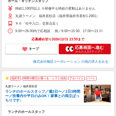
ホール・キッチンスタッフ
入
学
時給1,100円以上 ※研修中も時給の変動はありません
活
丸源ラーメン 福井若杉店（福井県福井市若杉1-2901）
短
の
Ｒ６「社中入口」交差点近く
ル
特
9:00〜26:00内で応相談 例／9:00〜15:00、17:00
応募締め切り2026/12/31 23:59まで
応募画面へ進む
キープ
かんたん3ステップ！
株式会社物語コーポレーション
の他の求人をみる
福井市
時間や曜日が選べる・シフト自由
アルバイト
パート
★
丸源ラーメン 福井若杉店
ランチのホールスタッフ／週2日〜／1日3時間
〜／扶養内や平日のみOK！家事との両立ばっ
ちりです♪
一
ランチのホールスタッフ
入