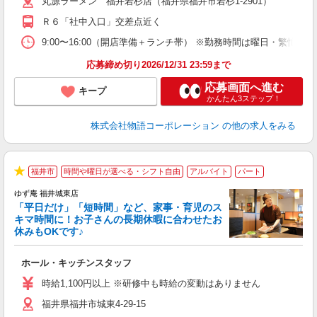
丸源ラーメン 福井若杉店（福井県福井市若杉1-2901）
中
自
Ｒ６「社中入口」交差点近く
業
食
9:00〜16:00（開店準備＋ランチ帯） ※勤務時間は曜日・
応募締め切り2026/12/31 23:59まで
応募画面へ進む
キープ
かんたん3ステップ！
株式会社物語コーポレーション
の他の求人をみる
福井市
時間や曜日が選べる・シフト自由
アルバイト
パート
★
ゆず庵 福井城東店
「平日だけ」「短時間」など、家事・育児のス
キマ時間に！お子さんの長期休暇に合わせたお
休みもOKです♪
の
ホール・キッチンスタッフ
入
学
時給1,100円以上 ※研修中も時給の変動はありません
活
福井県福井市城東4-29-15
短