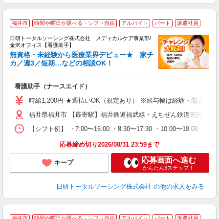
福井市
時間や曜日が選べる・シフト自由
アルバイト
パート
派遣社員
日研トータルソーシング株式会社 メディカルケア事業部/
金沢オフィス【看護助手】
無資格・未経験から医療業界デビュー★ 家チ
カ／週3／短期…などの相談OK！
も
入
看護助手（ナースエイド）
未
婦
時給1,200円 ★週払いOK（規定あり） ※給与幅は経験・能力によ
～
福井県福井市 【最寄駅】福井鉄道福武線・えちぜん鉄道三国芦原
あ
日
【シフト例】 ・7:00〜16:00 ・8:30〜17:30 ・10:0
録
得
応募締め切り2026/08/31 23:59まで
応募画面へ進む
キープ
かんたん3ステップ！
日研トータルソーシング株式会社
の他の求人をみる
福井市
時間や曜日が選べる・シフト自由
アルバイト
パート
派遣社員