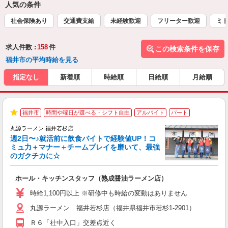
人気の条件
社会保険あり
交通費支給
未経験歓迎
フリーター歓迎
ミド
求人件数 :
158
件
この検索条件を保存
福井市の平均時給を見る
指定なし
新着順
時給順
日給順
月給順
福井市
時間や曜日が選べる・シフト自由
アルバイト
パート
★
丸源ラーメン 福井若杉店
週2日〜♪就活前に飲食バイトで経験値UP！コ
0
ミュ力＋マナー＋チームプレイを磨いて、最強
のガクチカに☆
し
ホール・キッチンスタッフ（熟成醤油ラーメン店）
入
活
時給1,100円以上 ※研修中も時給の変動はありません
O
丸源ラーメン 福井若杉店（福井県福井市若杉1-2901）
務
企
Ｒ６「社中入口」交差点近く
ま