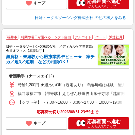
応募画面へ進む
キープ
かんたん3ステップ！
日研トータルソーシング株式会社
の他の求人をみる
福井市
時間や曜日が選べる・シフト自由
アルバイト
パート
派遣社員
日研トータルソーシング株式会社 メディカルケア事業部/
金沢オフィス【看護助手】
無資格・未経験から医療業界デビュー★ 家チ
カ／週3／短期…などの相談OK！
も
入
看護助手（ナースエイド）
未
婦
時給1,200円 ★週払いOK（規定あり） ※給与幅は経験・能力によ
～
福井県福井市 【最寄駅】えちぜん鉄道勝山永平寺線「越前開発」
あ
日
【シフト例】 ・7:00〜16:00 ・8:30〜17:30 ・10:0
録
得
応募締め切り2026/08/31 23:59まで
応募画面へ進む
キープ
かんたん3ステップ！