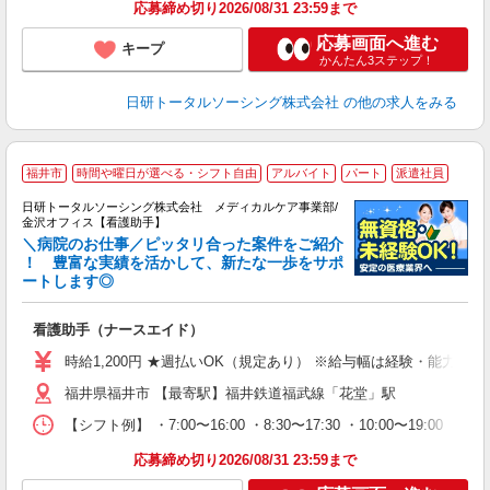
得
応募締め切り2026/08/31 23:59まで
応募画面へ進む
キープ
かんたん3ステップ！
日研トータルソーシング株式会社
の他の求人をみる
福井市
時間や曜日が選べる・シフト自由
アルバイト
パート
派遣社員
日研トータルソーシング株式会社 メディカルケア事業部/
金沢オフィス【看護助手】
＼病院のお仕事／ピッタリ合った案件をご紹介
！ 豊富な実績を活かして、新たな一歩をサポ
ートします◎
厚
入
看護助手（ナースエイド）
未
婦
時給1,200円 ★週払いOK（規定あり） ※給与幅は経験・能力によ
～
福井県福井市 【最寄駅】福井鉄道福武線「花堂」駅
あ
日
【シフト例】 ・7:00〜16:00 ・8:30〜17:30 ・10:0
録
得
応募締め切り2026/08/31 23:59まで