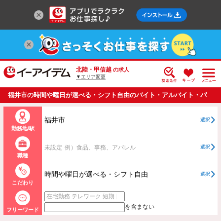
北陸・甲信越
の求人
▼エリア変更
福井市の時間や曜日が選べる・シフト自由のバイト・アルバイト・パ
ートの求人情報一覧
福井市
選択
勤務地/駅
未設定
例）食品、事務、アパレル
選択
職種
時間や曜日が選べる・シフト自由
選択
こだわり
を含まない
フリーワード