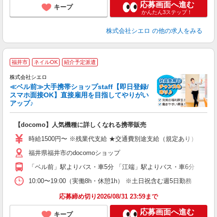
応募画面へ進む
キープ
かんたん3ステップ！
株式会社シエロ
の他の求人をみる
★
福井市
ネイルOK
紹介予定派遣
♪
株式会社シエロ
≪ベル前≫大手携帯ショップstaff【即日登録/
スマホ面接OK】直接雇用を目指してやりがい
アップ♪
い
即
【docomo】人気機種に詳しくなれる携帯販売
躍
ー
時給1500円〜 ※残業代支給 ★交通費別途支給（規定あり） ゜+゜
自
福井県福井市のdocomoショップ
ど
「ベル前」駅よりバス・車5分 「江端」駅よりバス・車6分
10:00〜19:00（実働8h・休憩1h） ※土日祝含む週5日勤務
応募締め切り2026/08/31 23:59まで
応募画面へ進む
キープ