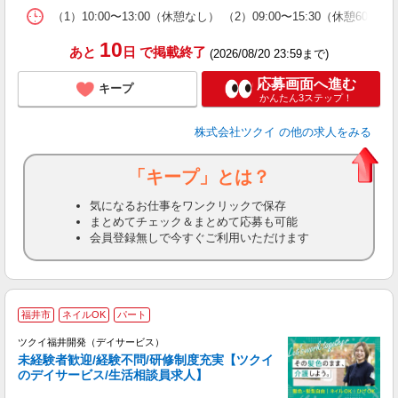
な
（1）10:00〜13:00（休憩なし） （2）09:00〜15:30（休
髪
10
あと
日
で掲載終了
(2026/08/20 23:59まで)
応募画面へ進む
キープ
かんたん3ステップ！
株式会社ツクイ
の他の求人をみる
「キープ」とは？
気になるお仕事をワンクリックで保存
まとめてチェック＆まとめて応募も可能
会員登録無しで今すぐご利用いただけます
福井市
ネイルOK
パート
ツクイ福井開発（デイサービス）
未経験者歓迎/経験不問/研修制度充実【ツクイ
のデイサービス/生活相談員求人】