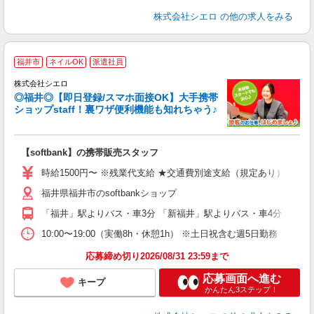
株式会社シエロ
の他の求人をみる
★
福井市
ネイルOK
派遣社員
♪
株式会社シエロ
◎福井◎【即日登録/スマホ面接OK】大手携帯
ショップstaff！裏ワザ便利機能も知れちゃう♪
理
【softbank】の携帯販売スタッフ
即
躍
時給1500円〜 ※残業代支給 ★交通費別途支給（規定あり） ゜+゜
ー
福井県福井市のsoftbankショップ
自
「福井」駅よりバス・車3分 「新福井」駅よりバス・車4分
ど
10:00〜19:00（実働8h・休憩1h） ※土日祝含む週5日勤務
応募締め切り2026/08/31 23:59まで
応募画面へ進む
キープ
かんたん3ステップ！