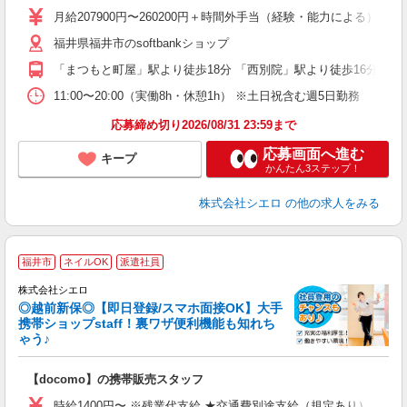
あ
月給207900円〜260200円＋時間外手当（経験・能力による）
通
福井県福井市のsoftbankショップ
役
「まつもと町屋」駅より徒歩18分 「西別院」駅より徒歩16分
11:00〜20:00（実働8h・休憩1h） ※土日祝含む週5日勤務
応募締め切り2026/08/31 23:59まで
応募画面へ進む
キープ
かんたん3ステップ！
株式会社シエロ
の他の求人をみる
★
福井市
ネイルOK
派遣社員
♪
株式会社シエロ
◎越前新保◎【即日登録/スマホ面接OK】大手
携帯ショップstaff！裏ワザ便利機能も知れち
ゃう♪
理
【docomo】の携帯販売スタッフ
即
時給1400円〜 ※残業代支給 ★交通費別途支給（規定あり） ゜+゜