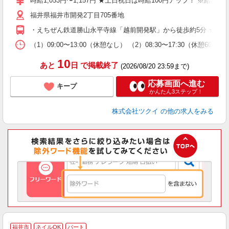
時給1,053円〜1,157円 ★土日祝日は時給100円アップ！ ※給
リ
福井県福井市開発2丁目705番地
ー
O
・えちぜん鉄道勝山永平寺線「越前開発駅」から徒歩約5分 ★車
な
（1）09:00〜13:00（休憩なし） （2）08:30〜17:30（休憩6
髪
10
あと
日
で掲載終了
(2026/08/20 23:59まで)
応募画面へ進む
キープ
かんたん3ステップ！
株式会社ツクイ
の他の求人をみる
福井市
ネイルOK
パート