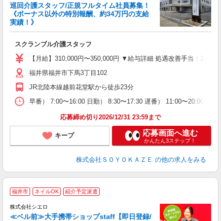
巡回介護スタッフ/正規フルタイム社員募集！
《ボーナス以外の特別報酬、約34万円の支給
実績！》
す
入
スクランブル介護スタッフ
中
り
【月給】310,000円〜350,000円 ▼給与詳細 処遇改善手当：35
髪
福井県福井市下馬3丁目102
め
JR北陸本線越前花堂駅から徒歩23分
早番） 7:00〜16:00 日勤） 8:30〜17:30 遅番） 11:00〜20:
応募締め切り2026/12/31 23:59まで
応募画面へ進む
キープ
かんたん3ステップ！
株式会社ＳＯＹＯＫＡＺＥ
の他の求人をみる
★
福井市
ネイルOK
紹介予定派遣
♪
株式会社シエロ
≪ベル前≫大手携帯ショップstaff【即日登録/