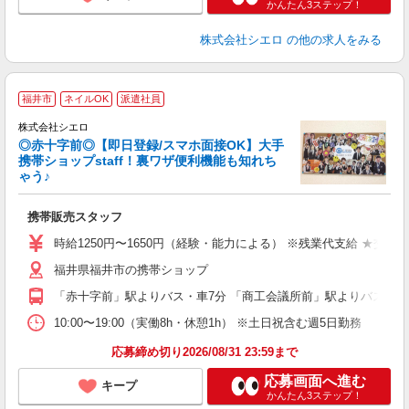
かんたん3ステップ！
株式会社シエロ
の他の求人をみる
★
福井市
ネイルOK
派遣社員
♪
株式会社シエロ
◎赤十字前◎【即日登録/スマホ面接OK】大手
携帯ショップstaff！裏ワザ便利機能も知れち
ゃう♪
理
携帯販売スタッフ
即
時給1250円〜1650円（経験・能力による） ※残業代支給 ★交通
あ
福井県福井市の携帯ショップ
K
「赤十字前」駅よりバス・車7分 「商工会議所前」駅よりバス・車
貸
10:00〜19:00（実働8h・休憩1h） ※土日祝含む週5日勤務
応募締め切り2026/08/31 23:59まで
応募画面へ進む
キープ
かんたん3ステップ！