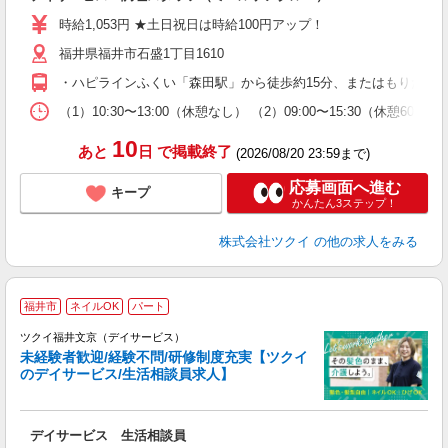
入
り
時給1,053円 ★土日祝日は時給100円アップ！
リ
福井県福井市石盛1丁目1610
ー
O
・ハピラインふくい「森田駅」から徒歩約15分、またはもりたん
な
（1）10:30〜13:00（休憩なし） （2）09:00〜15:30（休
髪
10
あと
日
で掲載終了
(2026/08/20 23:59まで)
応募画面へ進む
キープ
かんたん3ステップ！
株式会社ツクイ
の他の求人をみる
福井市
ネイルOK
パート
ツクイ福井文京（デイサービス）
未経験者歓迎/経験不問/研修制度充実【ツクイ
のデイサービス/生活相談員求人】
各
デイサービス 生活相談員
入