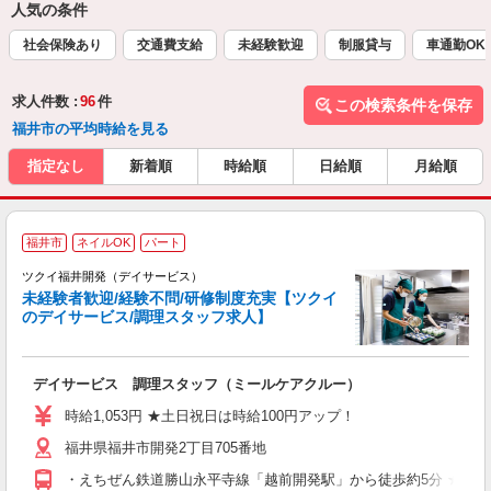
人気の条件
社会保険あり
交通費支給
未経験歓迎
制服貸与
車通勤OK
求人件数 :
96
件
この検索条件を保存
福井市の平均時給を見る
指定なし
新着順
時給順
日給順
月給順
福井市
ネイルOK
パート
ツクイ福井開発（デイサービス）
未経験者歓迎/経験不問/研修制度充実【ツクイ
のデイサービス/調理スタッフ求人】
各
デイサービス 調理スタッフ（ミールケアクルー）
入
り
時給1,053円 ★土日祝日は時給100円アップ！
リ
福井県福井市開発2丁目705番地
ー
O
・えちぜん鉄道勝山永平寺線「越前開発駅」から徒歩約5分 ★車