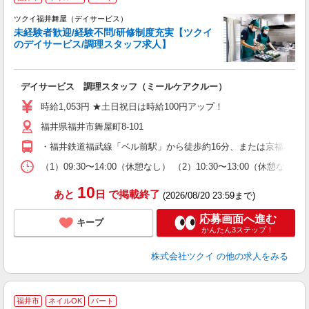
ツクイ福井舞屋（デイサービス）
未経験者歓迎/経験不問/研修制度充実【ツクイ
のデイサービス/調理スタッフ求人】
各
デイサービス 調理スタッフ（ミールケアクルー）
入
り
時給1,053円 ★土日祝日は時給100円アップ！
リ
福井県福井市舞屋町8-101
ー
O
・福井鉄道福武線「ベル前駅」から徒歩約16分、または京福バス
な
（1）09:30〜14:00（休憩なし） （2）10:30〜13:00（休
髪
10
あと
日
で掲載終了
(2026/08/20 23:59まで)
応募画面へ進む
キープ
かんたん3ステップ！
株式会社ツクイ
の他の求人をみる
福井市
ネイルOK
パート