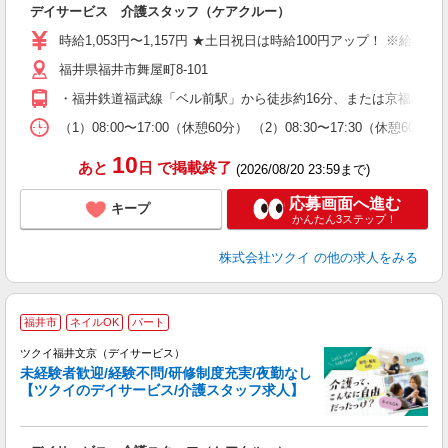
デイサービス 介護スタッフ（ケアクルー）
入
り
時給1,053円〜1,157円 ★土日祝日は時給100円アップ！ ※給
リ
福井県福井市舞屋町8-101
ー
O
・福井鉄道福武線「ベル前駅」から徒歩約16分、または京福バス
な
（1）08:00〜17:00（休憩60分） （2）08:30〜17:30（休憩
髪
10
あと
日
で掲載終了
(2026/08/20 23:59まで)
応募画面へ進む
キープ
かんたん3ステップ！
株式会社ツクイ
の他の求人をみる
福井市
ネイルOK
パート
ツクイ福井文京（デイサービス）
未経験者歓迎/経験不問/研修制度充実/夜勤なし
【ツクイのデイサービス/介護スタッフ求人】
各