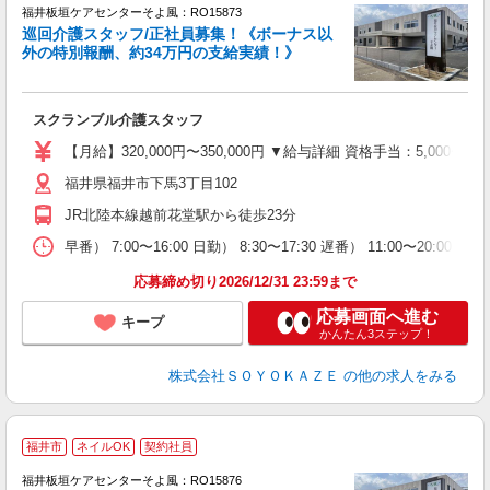
福井板垣ケアセンターそよ風：RO15873
巡回介護スタッフ/正社員募集！《ボーナス以
外の特別報酬、約34万円の支給実績！》
す
入
スクランブル介護スタッフ
中
り
【月給】320,000円〜350,000円 ▼給与詳細 資格手当：5,00
福井県福井市下馬3丁目102
支
JR北陸本線越前花堂駅から徒歩23分
イ
休
早番） 7:00〜16:00 日勤） 8:30〜17:30 遅番） 11:00〜20:
応募締め切り2026/12/31 23:59まで
応募画面へ進む
キープ
かんたん3ステップ！
株式会社ＳＯＹＯＫＡＺＥ
の他の求人をみる
福井市
ネイルOK
契約社員
福井板垣ケアセンターそよ風：RO15876