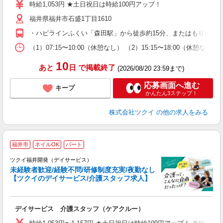
り
時給1,053円 ★土日祝日は時給100円アップ！
リ
福井県福井市石盛1丁目1610
ー
O
・ハピラインふくい「森田駅」から徒歩約15分、またはもりたん
な
（1）07:15〜10:00（休憩なし） （2）15:15〜18:00（
髪
10
あと
日
で掲載終了
(2026/08/20 23:59まで)
応募画面へ進む
キープ
かんたん3ステップ！
株式会社ツクイ
の他の求人をみる
福井市
ネイルOK
パート
ツクイ福井開発（デイサービス）
未経験者歓迎/経験不問/研修制度充実/夜勤なし
【ツクイのデイサービス/介護スタッフ求人】
各
デイサービス 介護スタッフ（ケアクルー）
入
り