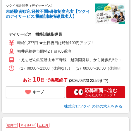
ツクイ福井開発（デイサービス）
未経験者歓迎/経験不問/研修制度充実【ツクイ
のデイサービス/機能訓練指導員求人】
各
デイサービス 機能訓練指導員
入
り
時給1,377円 ★土日祝日は時給100円アップ！
リ
福井県福井市開発2丁目705番地
ー
O
・えちぜん鉄道勝山永平寺線「越前開発駅」から徒歩約5分 ★車
な
（1）08:00〜13:00（休憩なし） （2）08:00〜16:30（休憩
髪
10
あと
日
で掲載終了
(2026/08/20 23:59まで)
応募画面へ進む
キープ
かんたん3ステップ！
株式会社ツクイ
の他の求人をみる
福井市
ネイルOK
正社員