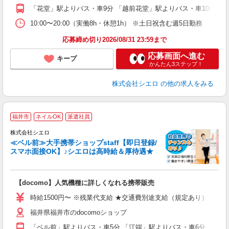
貸
「花堂」駅よりバス・車9分 「越前花堂」駅よりバス・車10分
10:00〜20:00（実働8h・休憩1h） ※土日祝含む週5日勤務
応募締め切り2026/08/31 23:59まで
応募画面へ進む
キープ
かんたん3ステップ！
株式会社シエロ
の他の求人をみる
★
福井市
ネイルOK
派遣社員
♪
株式会社シエロ
≪ベル前≫大手携帯ショップstaff【即日登録/
スマホ面接OK】♪シエロは高時給＆厚待遇★
い
即
【docomo】人気機種に詳しくなれる携帯販売
躍
ー
時給1500円〜 ※残業代支給 ★交通費別途支給（規定あり） ゜+゜
自
福井県福井市のdocomoショップ
ど
「ベル前」駅よりバス・車5分 「江端」駅よりバス・車6分