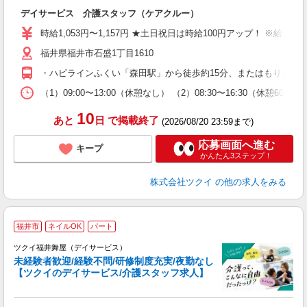
各
デイサービス 介護スタッフ（ケアクルー）
入
り
時給1,053円〜1,157円 ★土日祝日は時給100円アップ！ ※給
リ
福井県福井市石盛1丁目1610
ー
O
・ハピラインふくい「森田駅」から徒歩約15分、またはもりたん
な
（1）09:00〜13:00（休憩なし） （2）08:30〜16:30（休憩6
髪
10
あと
日
で掲載終了
(2026/08/20 23:59まで)
応募画面へ進む
キープ
かんたん3ステップ！
株式会社ツクイ
の他の求人をみる
福井市
ネイルOK
パート
ツクイ福井舞屋（デイサービス）
未経験者歓迎/経験不問/研修制度充実/夜勤なし
【ツクイのデイサービス/介護スタッフ求人】
各