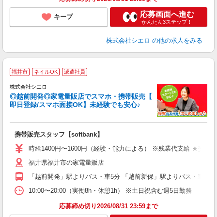
応募画面へ進む
キープ
かんたん3ステップ！
株式会社シエロ
の他の求人をみる
★
福井市
ネイルOK
派遣社員
♪
株式会社シエロ
◎越前開発◎家電量販店でスマホ・携帯販売【
即日登録/スマホ面接OK】未経験でも安心♪
理
携帯販売スタッフ【softbank】
即
時給1400円〜1600円（経験・能力による） ※残業代支給 ★交通
あ
福井県福井市の家電量販店
K
「越前開発」駅よりバス・車5分 「越前新保」駅よりバス・車5分
貸
10:00〜20:00（実働8h・休憩1h） ※土日祝含む週5日勤務
応募締め切り2026/08/31 23:59まで