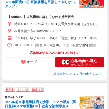
スマホ面接OK】直接雇用を目指してやりがい
アップ♪
い
即
【softbank】人気機種に詳しくなれる携帯販売
躍
ー
時給1500円〜 ※残業代支給 ★交通費別途支給（規定あり） ゜+゜
自
福井県福井市のsoftbankショップ
ど
「ベル前」駅よりバス・車4分 「花堂」駅よりバス・車6分
10:00〜19:00（実働8h・休憩1h） ※土日祝含む週5日勤務
応募締め切り2026/08/31 23:59まで
応募画面へ進む
キープ
かんたん3ステップ！
株式会社シエロ
の他の求人をみる
★
福井市
ネイルOK
派遣社員
♪
株式会社シエロ
≪ベル前≫家電量販店で携帯・スマホ販売【即
日登録/スマホ面接OK】豊富な福利厚生★