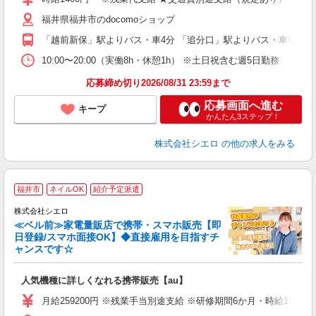
あ
福井県福井市のdocomoショップ
K
「越前新保」駅よりバス・車4分 「追分口」駅よりバス・車6分
貸
10:00〜20:00（実働8h・休憩1h） ※土日祝含む週5日勤務
応募締め切り2026/08/31 23:59まで
応募画面へ進む
キープ
かんたん3ステップ！
株式会社シエロ
の他の求人をみる
★
福井市
ネイルOK
紹介予定派遣
♪
株式会社シエロ
≪ベル前≫家電量販店で携帯・スマホ販売【即
日登録/スマホ面接OK】◆直接雇用を目指すチ
ャンスです☆
い
即
人気機種に詳しくなれる携帯販売【au】
あ
月給259200円 ※残業手当別途支給 ※研修期間6か月・時給150
通