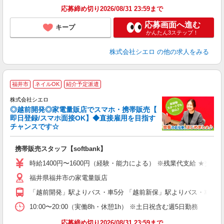
応募締め切り2026/08/31 23:59まで
応募画面へ進む
キープ
かんたん3ステップ！
株式会社シエロ
の他の求人をみる
★
福井市
ネイルOK
紹介予定派遣
♪
株式会社シエロ
◎越前開発◎家電量販店でスマホ・携帯販売【
即日登録/スマホ面接OK】◆直接雇用を目指す
チャンスです☆
理
携帯販売スタッフ【softbank】
即
時給1400円〜1600円（経験・能力による） ※残業代支給 ★交通
あ
福井県福井市の家電量販店
K
「越前開発」駅よりバス・車5分 「越前新保」駅よりバス・車5分
貸
10:00〜20:00（実働8h・休憩1h） ※土日祝含む週5日勤務
応募締め切り2026/08/31 23:59まで