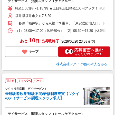
デイサービス 介護スタッフ（ケアクルー）
入
り
時給1,053円〜1,157円 ★土日祝日は時給100円アップ！ ※給
リ
福井県福井市文京7-8-20
ー
O
・各線「福井駅」から京福バス乗車、「東安居団地入口」下車徒歩約
な
（1）08:00〜17:00（休憩60分） （2）08:30〜17:30（休憩
髪
10
あと
日
で掲載終了
(2026/08/20 23:59まで)
応募画面へ進む
キープ
かんたん3ステップ！
株式会社ツクイ
の他の求人をみる
福井市
ネイルOK
パート
ツクイ福井森田（デイサービス）
未経験者歓迎/経験不問/研修制度充実【ツクイ
のデイサービス/調理スタッフ求人】
各
デイサービス 調理スタッフ（ミールケアクルー）