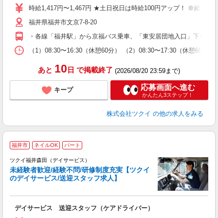
り
時給1,417円〜1,467円 ★土日祝日は時給100円アップ！ ※給
リ
福井県福井市文京7-8-20
ー
O
・各線「福井駅」から京福バス乗車、「東安居団地入口」下車徒歩約
な
（1）08:30〜16:30（休憩60分） （2）08:30〜17:30（休憩6
髪
10
あと
日
で掲載終了
(2026/08/20 23:59まで)
応募画面へ進む
キープ
かんたん3ステップ！
株式会社ツクイ
の他の求人をみる
福井市
ネイルOK
パート
ツクイ福井森田（デイサービス）
未経験者歓迎/経験不問/研修制度充実【ツクイ
のデイサービス/送迎スタッフ求人】
各
デイサービス 送迎スタッフ（ケアドライバー）
入