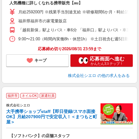
人気機種に詳しくなれる携帯販売【au】
あ
月給259200円 ※残業手当別途支給 ※研修期間6か月・時給150
通
福井県福井市の家電量販店
役
「越前新保」駅よりバス・車6分 「福井口」駅よりバス・車10分
9:00〜21:00（時間内実働8h・休憩1h） ※土日祝含む週5日勤務
応募締め切り2026/08/31 23:59まで
応募画面へ進む
キープ
かんたん3ステップ！
株式会社シエロ
の他の求人をみる
★
福井市
ネイルOK
派遣社員
♪
株式会社シエロ
大手携帯ショップstaff【即日登録/スマホ面接
OK】月給207900円で安定収入！＜まつもと町
屋＞
務
即
【ソフトバンク】の店舗スタッフ