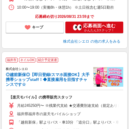
10:00〜19:00（実働8h・休憩1h） ※土日祝含む週5日勤務
応募締め切り2026/08/31 23:59まで
応募画面へ進む
キープ
かんたん3ステップ！
株式会社シエロ
の他の求人をみる
★
福井市
ネイルOK
紹介予定派遣
♪
株式会社シエロ
◎越前新保◎【即日登録/スマホ面接OK】大手
携帯ショップstaff！◆直接雇用を目指すチャ
ンスです☆
理
【楽天モバイル】の携帯販売スタッフ
即
月給245250円〜 ※残業代支給 ★交通費別途支給（規定あり） ゜
あ
福井県福井市の楽天モバイルショップ
通
役
「越前新保」駅よりバス・車10分 「追分口」駅よりバス・車15分