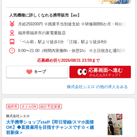
い
即
人気機種に詳しくなれる携帯販売【au】
あ
月給259200円 ※残業手当別途支給 ※研修期間6か月・時給150
通
福井県福井市の家電量販店
役
「ベル前」駅より徒歩1分 「江端」駅より徒歩8分
9:00〜21:00（時間内実働8h・休憩1h） ※土日祝含む週5日勤務
応募締め切り2026/08/31 23:59まで
応募画面へ進む
キープ
かんたん3ステップ！
株式会社シエロ
の他の求人をみる
★
福井市
ネイルOK
紹介予定派遣
♪
株式会社シエロ
大手携帯ショップstaff【即日登録/スマホ面接
OK】◆直接雇用を目指すチャンスです☆＜越
前新保＞
務