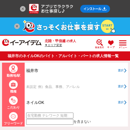
北陸・甲信越
の求人
▼エリア変更
福井市のネイルOKのバイト・アルバイト・パートの求人情報一覧
福井市
選択
勤務地/駅
未設定
例）食品、事務、アパレル
選択
職種
ネイルOK
選択
こだわり
を含まない
フリーワード