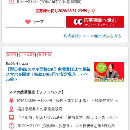
9:30〜21:00（実働7.5時間/休憩1時間）
応募締め切り2026/08/31 23:59まで
応募画面へ進む
キープ
かんたん3ステップ！
株式会社シエロ
の他の求人をみる
★
福井市
ネイルOK
派遣社員
♪
株式会社シエロ
【即日登録/スマホ面接OK】家電量販店で最新
スマホを販売！時給1400円で安定収入！＜ベ
ル前＞
事
即
スマホ携帯販売【ソフトバンク】
あ
時給1400円〜1500円（経験・能力による） ※残業代支給 ★交通
K
福井県福井市の家電量販店
貸
「ベル前」駅より徒歩19分 「越前花堂」駅よりバス・車7分
10:00〜21:00（実働8h・休憩1h） ※土日祝含む週5日勤務