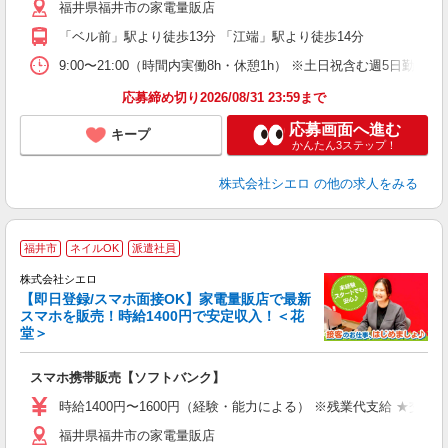
福井県福井市の家電量販店
役
「ベル前」駅より徒歩13分 「江端」駅より徒歩14分
9:00〜21:00（時間内実働8h・休憩1h） ※土日祝含む週5日勤務
応募締め切り2026/08/31 23:59まで
応募画面へ進む
キープ
かんたん3ステップ！
株式会社シエロ
の他の求人をみる
★
福井市
ネイルOK
派遣社員
♪
株式会社シエロ
【即日登録/スマホ面接OK】家電量販店で最新
スマホを販売！時給1400円で安定収入！＜花
堂＞
事
即
スマホ携帯販売【ソフトバンク】
あ
時給1400円〜1600円（経験・能力による） ※残業代支給 ★交通
K
福井県福井市の家電量販店