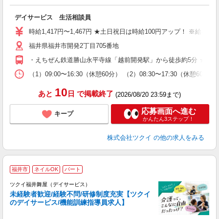
各
デイサービス 生活相談員
入
り
時給1,417円〜1,467円 ★土日祝日は時給100円アップ！ ※給
リ
福井県福井市開発2丁目705番地
ー
O
・えちぜん鉄道勝山永平寺線「越前開発駅」から徒歩約5分 ★車
な
（1）09:00〜16:30（休憩60分） （2）08:30〜17:30（休
髪
10
あと
日
で掲載終了
(2026/08/20 23:59まで)
応募画面へ進む
キープ
かんたん3ステップ！
株式会社ツクイ
の他の求人をみる
福井市
ネイルOK
パート
ツクイ福井舞屋（デイサービス）
未経験者歓迎/経験不問/研修制度充実【ツクイ
のデイサービス/機能訓練指導員求人】