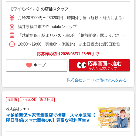
即
【ワイモバイル】の店舗スタッフ
あ
月給207900円〜260200円＋時間外手当（経験・能力による）
通
福井県福井市のY!mobileショップ
あ
「越前新保」駅よりバス・車5分 「越前開発」駅よりバス・車6分
10:00〜19:00（実働8h・休憩1h） ※土日祝含む週5日勤務
応募締め切り2026/08/31 23:59まで
応募画面へ進む
キープ
かんたん3ステップ！
株式会社シエロ
の他の求人をみる
★
福井市
ネイルOK
派遣社員
♪
株式会社シエロ
≪越前新保≫家電量販店で携帯・スマホ販売【
即日登録/スマホ面接OK】豊富な福利厚生★
い
即