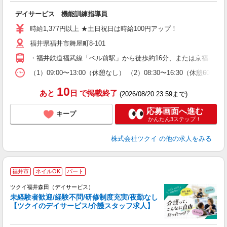
各
デイサービス 機能訓練指導員
入
り
時給1,377円以上 ★土日祝日は時給100円アップ！
リ
福井県福井市舞屋町8-101
ー
O
・福井鉄道福武線「ベル前駅」から徒歩約16分、または京福バス
な
（1）09:00〜13:00（休憩なし） （2）08:30〜16:30（休憩6
髪
10
あと
日
で掲載終了
(2026/08/20 23:59まで)
応募画面へ進む
キープ
かんたん3ステップ！
株式会社ツクイ
の他の求人をみる
福井市
ネイルOK
パート
ツクイ福井森田（デイサービス）
未経験者歓迎/経験不問/研修制度充実/夜勤なし
【ツクイのデイサービス/介護スタッフ求人】