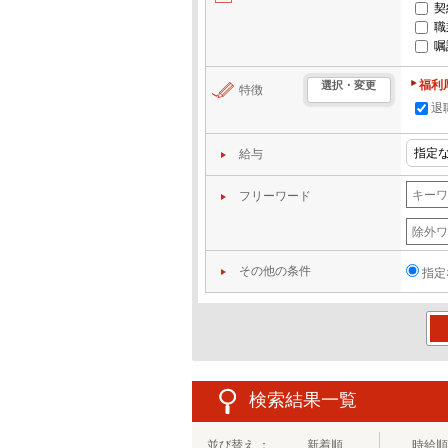
契
職
嘱
福利
選択・変更
特徴
退
給与
フリーワード
その他の条件
指定
この
検索結果一覧
並び替え ：
新着順
時給順