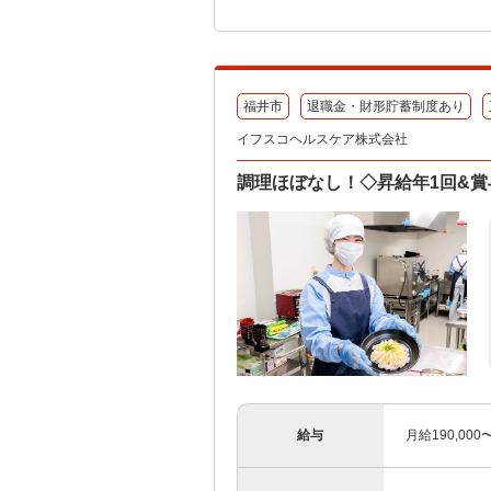
福井市
退職金・財形貯蓄制度あり
イフスコヘルスケア株式会社
調理ほぼなし！◇昇給年1回&賞
給与
月給190,00