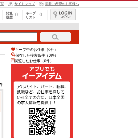
質問
サイトマップ
掲載ご希望のお客様へ
閲覧
キープ
0
0
履歴
リスト
ログイン
キープ中のお仕事（0件）
保存した検索条件（
0
件）
閲覧したお仕事（0件）
件