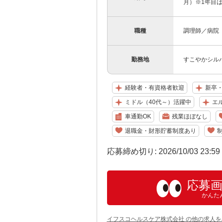
月）※1年目
職種
調理師／病院
勤務地
すこやかシルバ
経験者・有資格者歓迎
新卒
ミドル（40代～）活躍中
エ
車通勤OK
残業ほぼなし
退職金・財形貯蓄制度あり
応募締め切り: 2026/10/03 23:5
応募
かんた
イフスコヘルスケア株式会社 の他の求人を