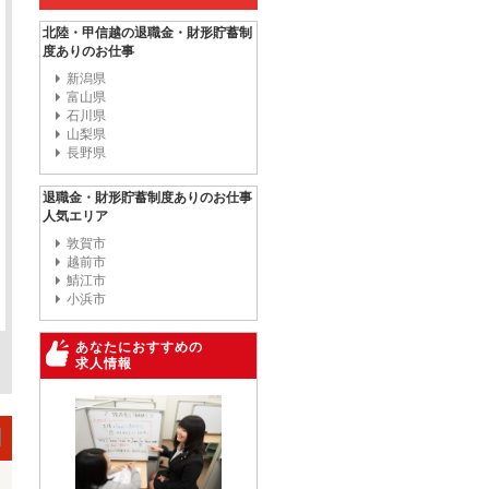
北陸・甲信越の退職金・財形貯蓄制
度ありのお仕事
新潟県
富山県
石川県
山梨県
長野県
退職金・財形貯蓄制度ありのお仕事
人気エリア
敦賀市
越前市
鯖江市
小浜市
あなたにおすすめの
求人情報