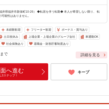
福井県福井市新保町10-26） ◆転居を伴う転勤◆ 本人が希望しない限り、 転
の可能性はありません。
未経験歓迎
フリーター歓迎
ボーナス・賞与あり
土日祝休み
上場企業・上場企業のグループ会社
車通勤OK
社会保険あり
退職金・財形貯蓄制度あり
9 まで
詳細を見る
画面へ進む
キープ
ん3ステップ！