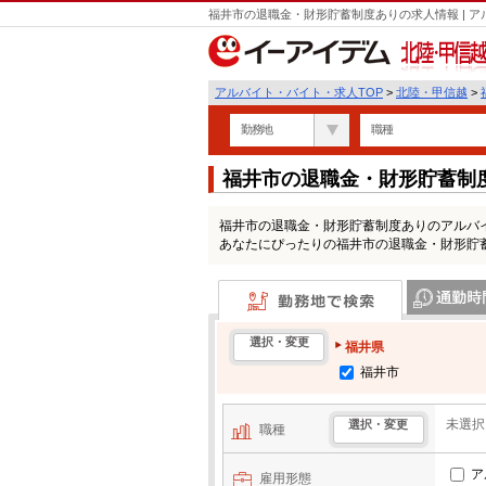
福井市の退職金・財形貯蓄制度ありの求人情報 | 
北陸・甲信越
アルバイト・バイト・求人TOP
>
北陸・甲信越
>
勤務地
職種
福井市の退職金・財形貯蓄制
福井市の退職金・財形貯蓄制度ありのアルバ
あなたにぴったりの福井市の退職金・財形貯
勤務地で検索
通勤時間・区
選択・変更
福井県
福井市
未選択
選択・変更
職種
ア
雇用形態