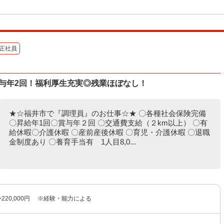
正社員
与年2回！福利厚生充実◎残業ほぼなし！
★☆福井市で『調理員』のお仕事☆★ 〇各種社会保険完備
〇昇給年1回〇賞与年２回 〇交通費支給（２km以上） 〇有
給休暇〇介護休暇 〇産前産後休暇 〇育児・介護休暇 〇退職
金制度あり 〇養育手当有 1人目8,0...
0〜220,000円 ※経験・能力による