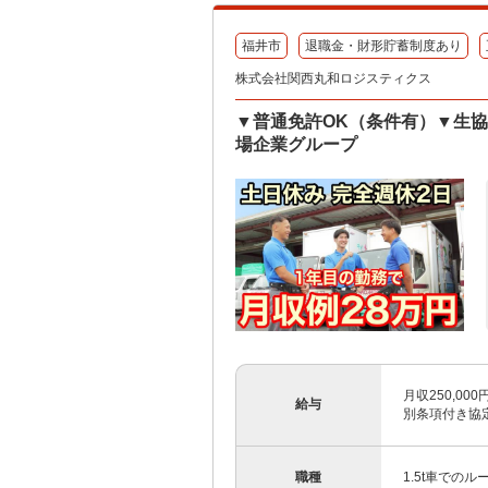
福井市
退職金・財形貯蓄制度あり
株式会社関西丸和ロジスティクス
▼普通免許OK（条件有）▼生協
場企業グループ
月収250,00
給与
別条項付き協
職種
1.5t車での