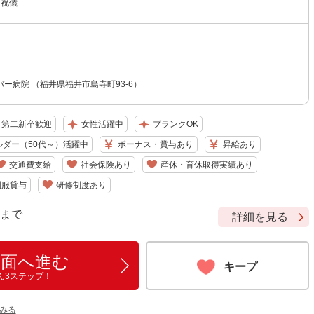
は祝儀
ー病院 （福井県福井市島寺町93-6）
・第二新卒歓迎
女性活躍中
ブランクOK
ルダー（50代～）活躍中
ボーナス・賞与あり
昇給あり
交通費支給
社会保険あり
産休・育休取得実績あり
制服貸与
研修制度あり
9 まで
詳細を見る
画面へ進む
キープ
ん3ステップ！
みる