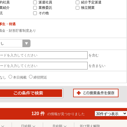
約社員
派遣社員
紹介予定派遣
業紹介
業務委託
独立開業
託
その他
厚生・待遇
職金・財形貯蓄制度あり
を含む
を含まない
なし
本日掲載
締切間近
この検索条件を保存
条件で検索
120 件
の情報が見つかりました
日給順
月給順
並び替え解除