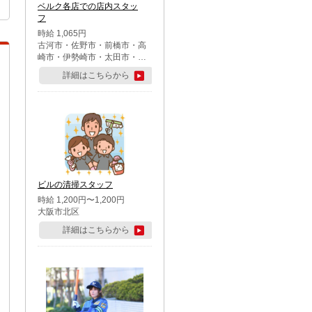
ベルク各店での店内スタッ
フ
時給 1,065円
古河市・佐野市・前橋市・高
崎市・伊勢崎市・太田市・館
林市・藤岡市・大泉町・さい
詳細はこちらから
たま市北区・川越市・熊谷
市・行田市・秩父市・所沢
市・飯能市・東松山市・坂戸
市・鶴ケ島市・千葉市中央
区・市川市・松戸市・習志野
市・柏市・流山市・八千代
市・足立区・江戸川区・八王
子市・町田市
ビルの清掃スタッフ
時給 1,200円〜1,200円
大阪市北区
詳細はこちらから