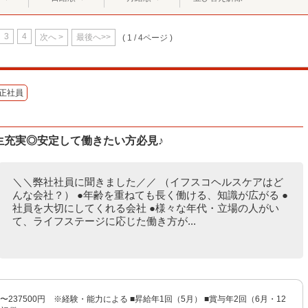
3
4
次へ >
最後へ>>
( 1 / 4ページ )
正社員
生充実◎安定して働きたい方必見♪
＼＼弊社社員に聞きました／／ （イフスコヘルスケアはど
んな会社？） ●年齢を重ねても長く働ける、知識が広がる ●
社員を大切にしてくれる会社 ●様々な年代・立場の人がい
て、ライフステージに応じた働き方が...
円〜237500円 ※経験・能力による ■昇給年1回（5月） ■賞与年2回（6月・12