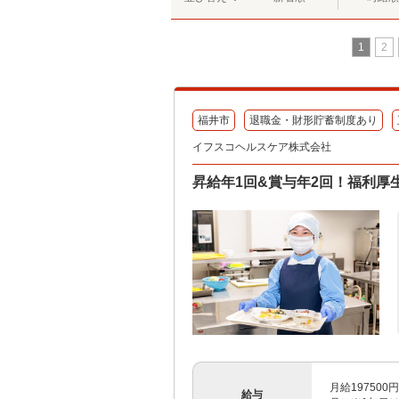
1
2
福井市
退職金・財形貯蓄制度あり
イフスコヘルスケア株式会社
昇給年1回&賞与年2回！福利厚
月給197500
給与