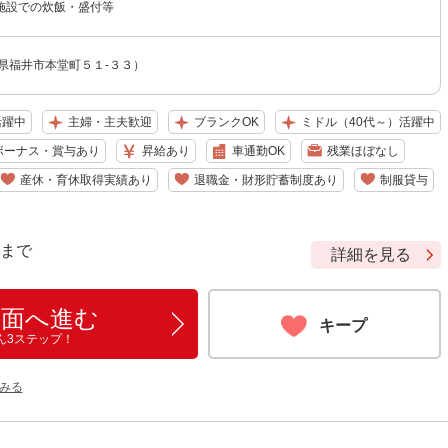
施設での炊飯・盛付等
県福井市本堂町５１-３３）
活躍中
主婦・主夫歓迎
ブランクOK
ミドル（40代～）活躍中
ボーナス・賞与あり
昇給あり
車通勤OK
残業ほぼなし
産休・育休取得実績あり
退職金・財形貯蓄制度あり
制服貸与
9 まで
詳細を見る
画面へ進む
キープ
ん3ステップ！
みる