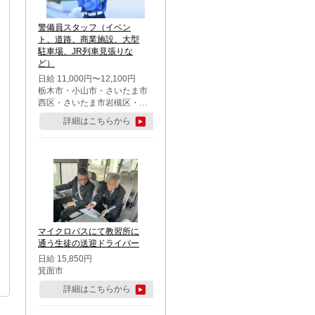
警備員スタッフ（イベン
ト、道路、商業施設、大型
駐車場、JR列車見張りな
ど）
日給 11,000円〜12,100円
栃木市・小山市・さいたま市
西区・さいたま市岩槻区・久
喜市・蓮田市
詳細はこちらから
マイクロバスにて教習所に
通う生徒の送迎ドライバー
日給 15,850円
箕面市
詳細はこちらから