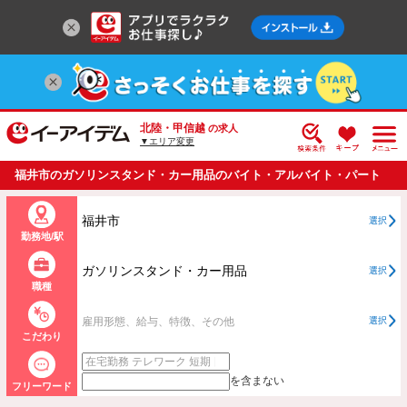
北陸・甲信越
の求人
▼エリア変更
福井市のガソリンスタンド・カー用品のバイト・アルバイト・パート
の求人情報一覧
福井市
選択
勤務地/駅
ガソリンスタンド・カー用品
選択
職種
雇用形態、給与、特徴、その他
選択
こだわり
を含まない
フリーワード