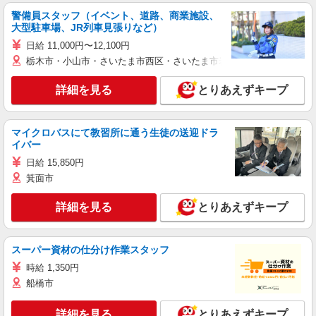
警備員スタッフ（イベント、道路、商業施設、
大型駐車場、JR列車見張りなど）
日給 11,000円〜12,100円
栃木市・小山市・さいたま市西区・さいたま市岩槻区・久喜市・蓮田
詳細を見る
とりあえずキープ
マイクロバスにて教習所に通う生徒の送迎ドラ
イバー
日給 15,850円
箕面市
詳細を見る
とりあえずキープ
スーパー資材の仕分け作業スタッフ
時給 1,350円
船橋市
詳細を見る
とりあえずキープ