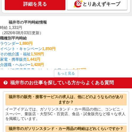
詳細を見る
とりあえずキープ
福井市の平均時給情報
時給 1,331円
（2026年08月03日更新）
職種別平均時給
ラウンダー
1,880円
イベント・キャンペーン
1,850円
その他介護・福祉
1,509円
家電・携帯販売
1,441円
介護職・ヘルパー
1,428円
サービス提供責任者・ソーシャルワーカー
1,417円
もっと見る
搬入・搬出・設営
1,400円
作業療法士・理学療法士・言語聴覚士・視能訓練士
1,377円
福井市のお仕事を探している方からよくある質問
一般・営業事務
1,375円
量販店・大型SC・百貨店
1,364円
福井市の他の職種の平均時給を見る
福井市の販売・接客サービスの求人は、他にどのようなものがあり
ますか？
イーアイデムでは、ガソリンスタンド・カー用品の他に、コンビニ・
スーパー、量販店・大型SC・百貨店、食品・試食販売など様々な求人
を掲載しています。
福井市のガソリンスタンド・カー用品の時給はどれくらいですか？