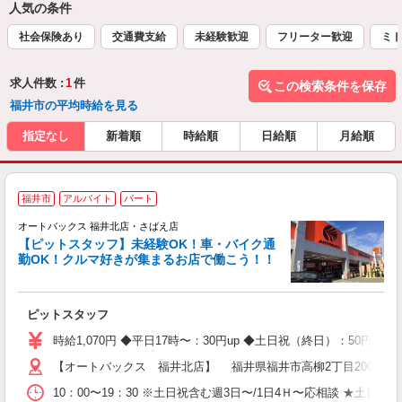
人気の条件
社会保険あり
交通費支給
未経験歓迎
フリーター歓迎
ミド
求人件数 :
1
件
この検索条件を保存
福井市の平均時給を見る
指定なし
新着順
時給順
日給順
月給順
福井市
アルバイト
パート
オートバックス 福井北店・さばえ店
【ピットスタッフ】未経験OK！車・バイク通
勤OK！クルマ好きが集まるお店で働こう！！
ち
ピットスタッフ
時給1,070円 ◆平日17時〜：30円up ◆土日祝（終日）：50円up
【オートバックス 福井北店】 福井県福井市高柳2丁目2001番地 
10：00〜19：30 ※土日祝含む週3日〜/1日4Ｈ〜応相談 ★土