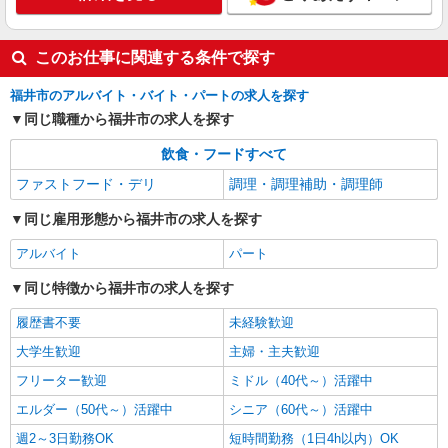
接客・調理スタッフ（簡単な接客・調理・清
掃・など）
時給1053円 22:00〜翌5:00：時給1350円 高校
このお仕事に関連する条件で探す
生：時給1053円
福井市のアルバイト・バイト・パートの求人を探す
福井県福井市米松2-24-30
同じ職種から福井市の求人を探す
詳細を見る
キープ
飲食・フードすべて
ファストフード・デリ
調理・調理補助・調理師
アルバイト
パート
なか卯 8号福井米松店
同じ雇用形態から福井市の求人を探す
接客・調理スタッフ（簡単な接客・調理・清
掃・など）
アルバイト
パート
時給1350円
同じ特徴から福井市の求人を探す
福井県福井市米松2-24-30
履歴書不要
未経験歓迎
詳細を見る
キープ
大学生歓迎
主婦・主夫歓迎
フリーター歓迎
ミドル（40代～）活躍中
アルバイト
パート
ピザハット オレボフェニックス店
エルダー（50代～）活躍中
シニア（60代～）活躍中
ピザの宅配／デリバリー・配達
週2～3日勤務OK
短時間勤務（1日4h以内）OK