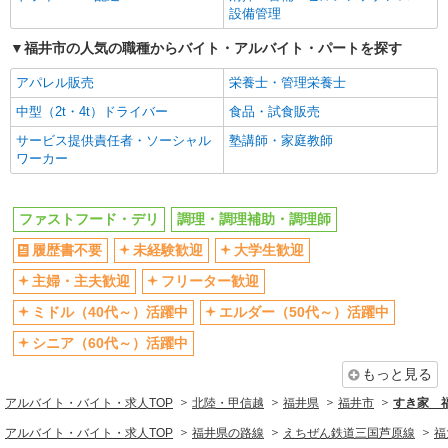
時給1,200円 ※22:00〜翌5:00：時給1,500円 ※
まかない・食事補助
社員登用あり
設備管理
高校生時給1,053円 ※早朝手当（5:00〜9:00）時給
＋150円
福井県福井市開発4-309
福井市の人気の職種からバイト・アルバイト・パートを探す
アパレル販売
栄養士・管理栄養士
詳細を見る
キープ
中型（2t・4t）ドライバー
食品・試食販売
アルバイト
パート
サービス提供責任者・ソーシャル
塾講師・家庭教師
すき家 416号福井開発店
ワーカー
すき家の店舗スタッフ（接客・調理・清掃な
ど）
ファストフード・デリ
調理・調理補助・調理師
時給1,500円
福井県福井市開発4-309
履歴書不要
未経験歓迎
大学生歓迎
主婦・主夫歓迎
フリーター歓迎
詳細を見る
キープ
ミドル（40代～）活躍中
エルダー（50代～）活躍中
シニア（60代～）活躍中
もっと見る
アルバイト・バイト・求人TOP
北陸・甲信越
福井県
福井市
すき家 
アルバイト・バイト・求人TOP
福井県の路線
えちぜん鉄道三国芦原線
福