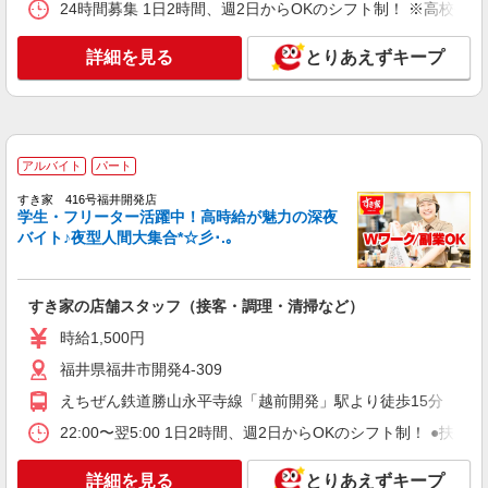
24時間募集 1日2時間、週2日からOKのシフト制！ ※高校生
コンパスグループ・ジャパン株式会社 21610_p
調理補助【アルバイト・パート】
詳細を見る
とりあえずキープ
時給1,100円以上 試用期間中 時給1,100円以上
(試用期間2ヶ月) 残業が発生した場合、残業代を1
分単位で別途支給します。
西武福井店 （福井県福井市中央1-8-1 8階）
詳細を見る
キープ
アルバイト
パート
すき家 416号福井開発店
アルバイト
パート
学生・フリーター活躍中！高時給が魅力の深夜
なか卯 福井駅前店
バイト♪夜型人間大集合*☆彡･.｡
接客・調理スタッフ（簡単な接客・調理・清
掃・など）
すき家の店舗スタッフ（接客・調理・清掃など）
時給1350円
福井県福井市中央1-9-1 ユニオンスクエアビ
時給1,500円
ル
福井県福井市開発4-309
えちぜん鉄道勝山永平寺線「越前開発」駅より徒歩15分
詳細を見る
キープ
22:00〜翌5:00 1日2時間、週2日からOKのシフト制！ ●扶養
アルバイト
パート
なか卯 8号福井米松店
詳細を見る
とりあえずキープ