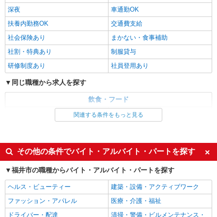
時給1,200円以上 平日 時給1,200円以上 研修
深夜
車通勤OK
期間2ヶ月は時給1400円 土日・祝日 時給1,250円
以上 高校生 時給1,200円以上
扶養内勤務OK
交通費支給
福井県福井市松本4ー12ー12
社会保険あり
まかない・食事補助
詳細を見る
キープ
社割・特典あり
制服貸与
研修制度あり
社員登用あり
アルバイト
パート
すき家 福井和田店
同じ職種から求人を探す
すき家の店舗スタッフ（接客・調理・清掃な
ど）
飲食・フード
時給1,150円 ※22:00〜翌5:00：時給1,450円 ※
ファストフード・デリ
調理・調理補助・調理師
関連する条件をもっと見る
高校生時給1,053円 ※早朝手当（5:00〜9:00）時給
＋150円
同じ特徴から求人を探す
福井県福井市和田2丁目110番地
未経験歓迎
大学生歓迎
その他の条件でバイト・アルバイト・パートを探す
詳細を見る
キープ
ミドル（40代～）活躍中
週2～3日勤務OK
福井市の職種からバイト・アルバイト・パートを探す
短時間勤務（1日4h以内）OK
アルバイト
パート
深夜
すき家 416号福井開発店
ヘルス・ビューティー
建築・設備・アクティブワーク
車通勤OK
扶養内勤務OK
すき家の店舗スタッフ（接客・調理・清掃な
ファッション・アパレル
医療・介護・福祉
交通費支給
社会保険あり
ど）
ドライバー・配達
清掃・警備・ビルメンテナンス・