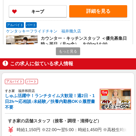
詳細を見る
キープ
アルバイト
パート
ケンタッキーフライドチキン 福井幾久店
カウンター・キッチンスタッフ ＜優先募集日
時＞平日（月〜金） 9:00〜14:00
時給1150円 ＜高校生＞時給1060円
もっと見る
福井県福井市二の宮1-1-114
この求人に似ている求人情報
詳細を見る
キープ
アルバイト
パート
アルバイト
パート
すき家 福井和田店
ケンタッキーフライドチキン 福井ベル店
しゅふ活躍中！ランチタイム大歓迎！週2日・1
カウンター・キッチンスタッフ ＜優先募集日
日2h〜応相談♪未経験／扶養内勤務OK☆履歴書
時＞平日（月〜金） 9:00〜14:00
不要
時給1060円 ＜高校生＞時給1060円
福井県福井市花堂南2-16-1
すき家の店舗スタッフ（接客・調理・清掃など）
時給1,150円 ※22:00〜翌5:00：時給1,450円 ※高校生時給1,
詳細を見る
キープ