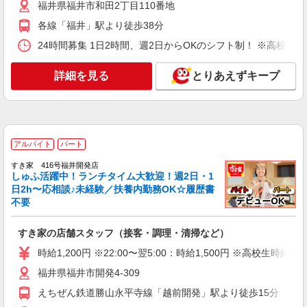
福井県福井市和田2丁目110番地
各線「福井」駅より徒歩38分
アルバイト
パート
ケンタッキーフライドチキン 福井幾久店
24時間募集 1日2時間、週2日からOKのシフト制！ ※高校生
カウンター・キッチンスタッフ ＜優先募集日
時＞平日（月〜金） 9:00〜14:00
詳細を見る
とりあえずキープ
時給1150円 ＜高校生＞時給1060円
福井県福井市二の宮1-1-114
詳細を見る
キープ
アルバイト
パート
アルバイト
パート
すき家 416号福井開発店
しゅふ活躍中！ランチタイム大歓迎！週2日・1
コンパスグループ・ジャパン株式会社 21610_p
日2h〜応相談♪未経験／扶養内勤務OK☆履歴書
調理員【アルバイト・パート】
不要
時給1,100円以上 試用期間中 時給1,100円以上
(試用期間2ヶ月) 残業が発生した場合、残業代を1
すき家の店舗スタッフ（接客・調理・清掃など）
分単位で別途支給します。
西武福井店 （福井県福井市中央1-8-1 8階）
時給1,200円 ※22:00〜翌5:00：時給1,500円 ※高校生時給1,
詳細を見る
キープ
福井県福井市開発4-309
えちぜん鉄道勝山永平寺線「越前開発」駅より徒歩15分
アルバイト
パート