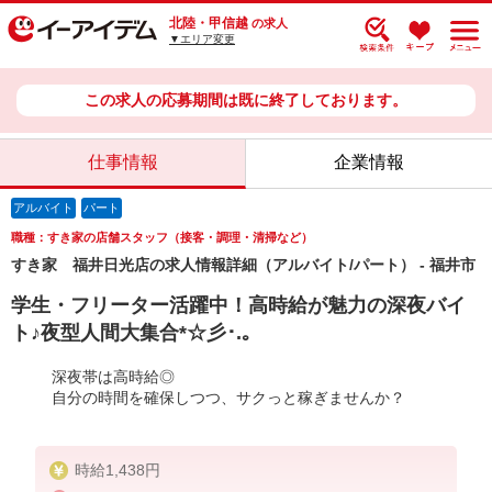
北陸・甲信越
の求人
▼エリア変更
この求人の応募期間は既に終了しております。
仕事情報
企業情報
アルバイト
パート
職種：すき家の店舗スタッフ（接客・調理・清掃など）
すき家 福井日光店の求人情報詳細（アルバイト/パート） - 福井市
学生・フリーター活躍中！高時給が魅力の深夜バイ
ト♪夜型人間大集合*☆彡･.｡
深夜帯は高時給◎
自分の時間を確保しつつ、サクっと稼ぎませんか？
時給1,438円