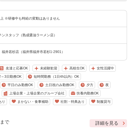
円以上 ※研修中も時給の変動はありません
チンスタッフ（熟成醤油ラーメン店）
福井若杉店（福井県福井市若杉1-2901）
友達と応募OK
未経験歓迎
高校生OK
女性活躍中
2～3日勤務OK
短時間勤務（1日4h以内）OK
平日のみ勤務OK
土日祝のみ勤務OK
夕方
夜
上場企業・上場企業のグループ会社
扶養内勤務OK
あり
まかない・食事補助
社割・特典あり
制服貸与
9 まで
詳細を見る