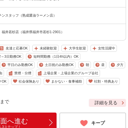
チンスタッフ（熟成醤油ラーメン店）
福井若杉店（福井県福井市若杉1-2901）
友達と応募OK
未経験歓迎
大学生歓迎
女性活躍中
2～3日勤務OK
短時間勤務（1日4h以内）OK
平日のみ勤務OK
土日祝のみ勤務OK
朝
昼
夕方
由
禁煙・分煙
上場企業・上場企業のグループ会社
クOK
社会保険あり
まかない・食事補助
社割・特典あり
9 まで
詳細を見る
画面へ進む
キープ
ん3ステップ！