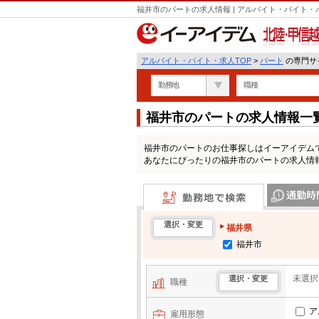
福井市のパートの求人情報 | アルバイト・バイト
北陸・甲信越
アルバイト・バイト・求人TOP
>
パート
の専門サイ
勤務地
職種
福井市のパートの求人情報一
福井市のパートのお仕事探しはイーアイデム
あなたにぴったりの福井市のパートの求人情
勤務地で検索
通勤時間・区
選択・変更
福井県
福井市
未選択
選択・変更
職種
ア
雇用形態