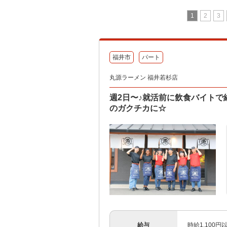
1
2
3
福井市
パート
丸源ラーメン 福井若杉店
週2日〜♪就活前に飲食バイトで
のガクチカに☆
給与
時給1,100