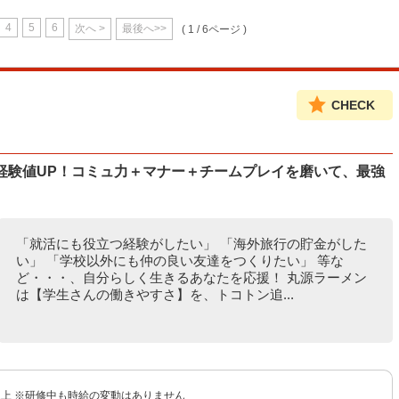
4
5
6
次へ >
最後へ>>
( 1 / 6ページ )
CHECK
経験値UP！コミュ力＋マナー＋チームプレイを磨いて、最強
「就活にも役立つ経験がしたい」 「海外旅行の貯金がした
い」 「学校以外にも仲の良い友達をつくりたい」 等な
ど・・・、自分らしく生きるあなたを応援！ 丸源ラーメン
は【学生さんの働きやすさ】を、トコトン追...
円以上 ※研修中も時給の変動はありません