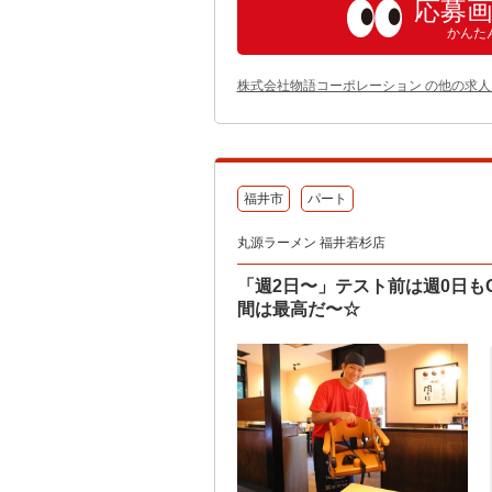
応募
かんた
株式会社物語コーポレーション の他の求人
福井市
パート
丸源ラーメン 福井若杉店
「週2日〜」テスト前は週0日も
間は最高だ〜☆