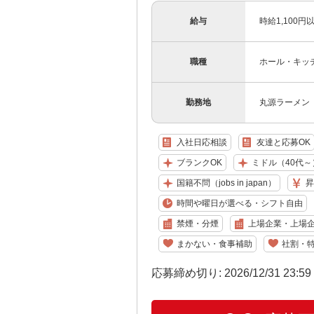
給与
時給1,100
職種
ホール・キッ
勤務地
丸源ラーメン 
入社日応相談
友達と応募OK
ブランクOK
ミドル（40代～
国籍不問（jobs in japan）
昇
時間や曜日が選べる・シフト自由
禁煙・分煙
上場企業・上場
まかない・食事補助
社割・
応募締め切り: 2026/12/31 23:5