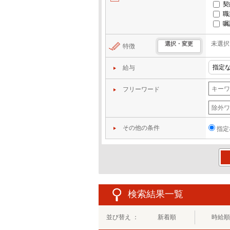
契
職
嘱
未選択
選択・変更
特徴
給与
フリーワード
その他の条件
指定
この
検索結果一覧
並び替え ：
新着順
時給順