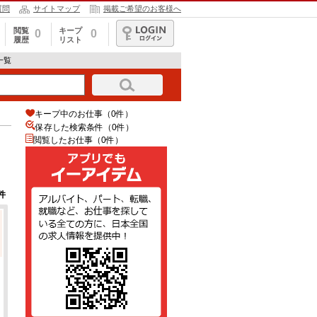
質問
サイトマップ
掲載ご希望のお客様へ
閲覧
キープ
0
0
履歴
リスト
ログイン
一覧
キープ中のお仕事（0件）
保存した検索条件（
0
件）
閲覧したお仕事（0件）
件