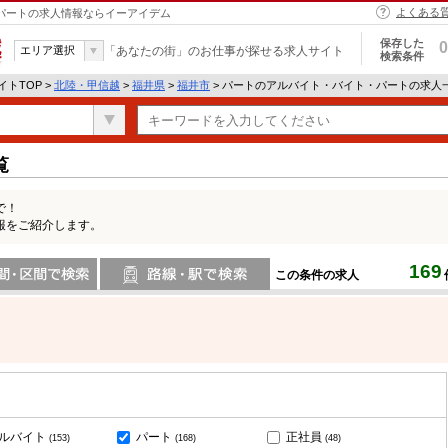
よくある
・パートの求人情報ならイーアイデム
保存した
0
エリア選択
「あなたの街」のお仕事が探せる求人サイト
検索条件
トTOP >
北陸・甲信越
>
福井県
>
福井市
> パートのアルバイト・バイト・パートの求人
覧
で！
報をご紹介します。
169
この条件の求人
間で検索
路線・駅・駅で検索
ルバイト
パート
正社員
(153)
(168)
(48)