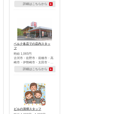
詳細はこちらから
ベルク各店での店内スタッ
フ
時給 1,065円
古河市・佐野市・前橋市・高
崎市・伊勢崎市・太田市・館
林市・藤岡市・大泉町・さい
詳細はこちらから
たま市北区・川越市・熊谷
市・行田市・秩父市・所沢
市・飯能市・東松山市・坂戸
市・鶴ケ島市・千葉市中央
区・市川市・松戸市・習志野
市・柏市・流山市・八千代
市・足立区・江戸川区・八王
子市・町田市
ビルの清掃スタッフ