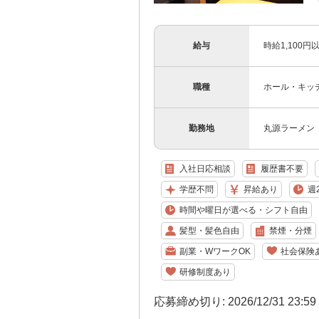
給与
時給1,100
職種
ホール・キッ
勤務地
丸源ラーメン 
入社日応相談
履歴書不要
学歴不問
昇給あり
週
時間や曜日が選べる・シフト自由
髪型・髪色自由
禁煙・分煙
副業・WワークOK
社会保険
研修制度あり
応募締め切り: 2026/12/31 23:5