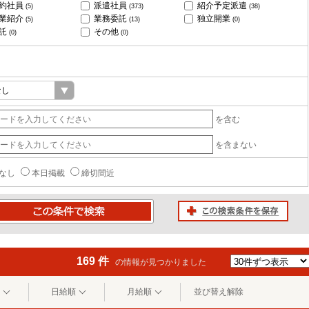
約社員
派遣社員
紹介予定派遣
(5)
(373)
(38)
業紹介
業務委託
独立開業
(5)
(13)
(0)
託
その他
(0)
(0)
を含む
を含まない
なし
本日掲載
締切間近
この検索条件を保存
条件で検索
169 件
の情報が見つかりました
日給順
月給順
並び替え解除