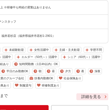
円以上 ※研修中も時給の変動はありません
チンスタッフ
福井若杉店（福井県福井市若杉1-2901）
未経験歓迎
女性活躍中
主婦・主夫歓迎
学歴不問
）活躍中
エルダー（50代～）活躍中
シニア（60代～）活躍中
給あり
短時間勤務（1日4h以内）OK
平日のみ勤務OK
朝
昼
夕方
夜
深夜
企業のグループ会社
扶養内勤務OK
社会保険あり
特典あり
制服貸与
研修制度あり
9 まで
詳細を見る