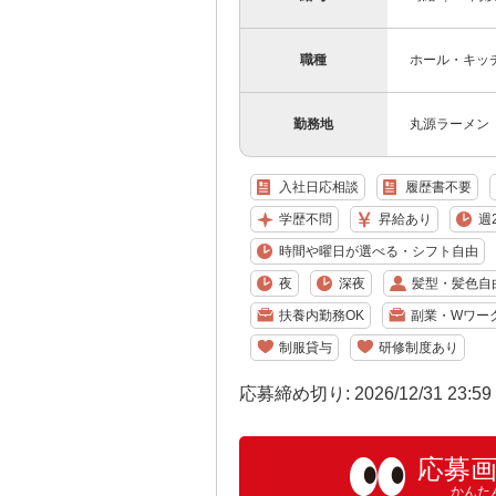
職種
ホール・キッ
勤務地
丸源ラーメン 
入社日応相談
履歴書不要
学歴不問
昇給あり
週
時間や曜日が選べる・シフト自由
夜
深夜
髪型・髪色自
扶養内勤務OK
副業・Wワー
制服貸与
研修制度あり
応募締め切り: 2026/12/31 23:5
応募
かんた