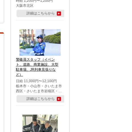
時給 1,200円〜1,200円
大阪市北区
詳細はこちらから
警備員スタッフ（イベン
ト、道路、商業施設、大型
駐車場、JR列車見張りな
ど）
日給 11,000円〜12,100円
栃木市・小山市・さいたま市
西区・さいたま市岩槻区・久
喜市・蓮田市
詳細はこちらから