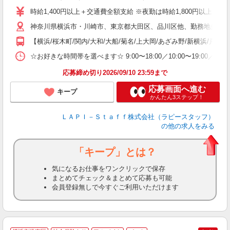
迎
時給1,400円以上＋交通費全額支給 ※夜勤は時給1,800円以上（深夜手当
い
神奈川県横浜市・川崎市、東京都大田区、品川区他、勤務地多数!!
以
【横浜/桜木町/関内/大和/大船/菊名/上大岡/あざみ野/新横浜/戸塚
K
録
☆お好きな時間帯を選べます☆ 9:00〜18:00／10:00〜19:
応募締め切り2026/09/10 23:59まで
応募画面へ進む
キープ
かんたん3ステップ！
ＬＡＰＩ－Ｓｔａｆｆ株式会社（ラピースタッフ）
の他の求人をみる
「キープ」とは？
気になるお仕事をワンクリックで保存
まとめてチェック＆まとめて応募も可能
会員登録無しで今すぐご利用いただけます