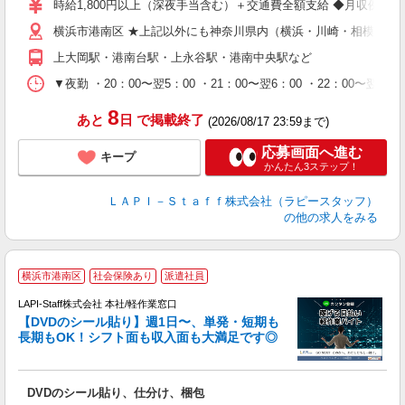
時給1,800円以上（深夜手当含む）＋交通費全額支給 ◆月収例 316,8
迎
横浜市港南区 ★上記以外にも神奈川県内（横浜・川崎・相模原な
給
期
上大岡駅・港南台駅・上永谷駅・港南中央駅など
休
シ
▼夜勤 ・20：00〜翌5：00 ・21：00〜翌6：00 ・22
深
8
あと
日
で掲載終了
(2026/08/17 23:59まで)
応募画面へ進む
キープ
かんたん3ステップ！
ＬＡＰＩ－Ｓｔａｆｆ株式会社（ラピースタッフ）
の他の求人をみる
＼
横浜市港南区
社会保険あり
派遣社員
LAPI-Staff株式会社 本社/軽作業窓口
【DVDのシール貼り】週1日〜、単発・短期も
長期もOK！シフト面も収入面も大満足です◎
働
DVDのシール貼り、仕分け、梱包
入