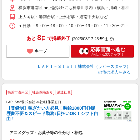
給
横浜市港南区 ★上記以外にも神奈川県内（横浜・川崎・相模原な
期
休
上大岡駅・港南台駅・上永谷駅・港南中央駅など
日
タ
▼日勤 ・9：00〜18：00 ・10：00〜19：00 ・11：3
8
あと
日
で掲載終了
(2026/08/17 23:59まで)
応募画面へ進む
キープ
かんたん3ステップ！
ＬＡＰＩ－Ｓｔａｆｆ株式会社（ラピースタッフ）
の他の求人をみる
横浜市港南区
社会保険あり
派遣社員
LAPI-Staff株式会社 本社/軽作業窓口
【登録制】稼ぎたい方必見！時給1800円◎履
歴書不要＆スピード勤務♪日払いOK！シフト自
由！
と
アニメグッズ・お菓子等の仕分け・梱包
入
量