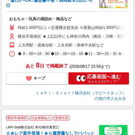
・週1日〜OK♪履歴書不要！高時給＆日払い可
◎
必
おもちゃ・玩具の袋詰め・検品など
入
量
時給1,400円以上＋交通費全額支給 ※夜勤は時給1,800円以上（深夜手
迎
横浜市港南区 ★上記以外にも神奈川県内（横浜・川崎・相模原な
給
期
上大岡駅・港南台駅・上永谷駅・港南中央駅など
休
日
◆ 9：00〜18：00 ◆10：00〜19：00 ◆11：30〜2
タ
8
あと
日
で掲載終了
(2026/08/17 23:59まで)
応募画面へ進む
キープ
かんたん3ステップ！
ＬＡＰＩ－Ｓｔａｆｆ株式会社（ラピースタッフ）
の他の求人をみる
横浜市港南区
社会保険あり
派遣社員
LAPI-Staff株式会社 本社/軽作業窓口
☆★レア案件登場！★☆履歴書なしでパパっと