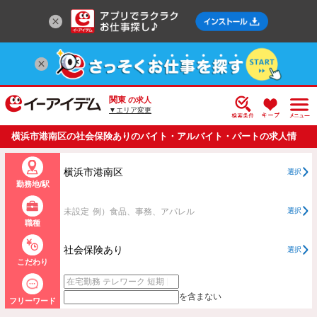
関東
の求人
▼エリア変更
横浜市港南区の社会保険ありのバイト・アルバイト・パートの求人情
報一覧
横浜市港南区
選択
勤務地/駅
未設定
例）食品、事務、アパレル
選択
職種
社会保険あり
選択
こだわり
を含まない
フリーワード