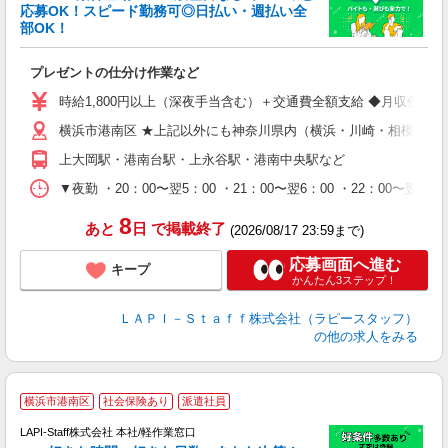
応募OK！スピード勤務可◎日払い・週払い全
部OK！
ト
プレゼントの仕分け作業など
入
量
時給1,800円以上（深夜手当含む）＋交通費全額支給 ◆月収例 316,8
迎
横浜市港南区 ★上記以外にも神奈川県内（横浜・川崎・相模原な
給
期
上大岡駅・港南台駅・上永谷駅・港南中央駅など
休
シ
▼夜勤 ・20：00〜翌5：00 ・21：00〜翌6：00 ・22
深
8
あと
日
で掲載終了
(2026/08/17 23:59まで)
応募画面へ進む
キープ
かんたん3ステップ！
ＬＡＰＩ－Ｓｔａｆｆ株式会社（ラピースタッフ）
の他の求人をみる
横浜市港南区
社会保険あり
派遣社員
LAPI-Staff株式会社 本社/軽作業窓口