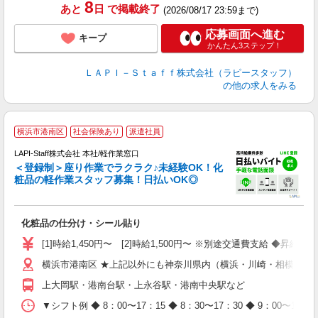
8
あと
日
で掲載終了
(2026/08/17 23:59まで)
応募画面へ進む
キープ
かんたん3ステップ！
ＬＡＰＩ－Ｓｔａｆｆ株式会社（ラピースタッフ）
の他の求人をみる
横浜市港南区
社会保険あり
派遣社員
LAPI-Staff株式会社 本社/軽作業窓口
＜登録制＞座り作業でラクラク♪未経験OK！化
粧品の軽作業スタッフ募集！日払いOK◎
に
化粧品の仕分け・シール貼り
入
量
[1]時給1,450円〜 [2]時給1,500円〜 ※別途交通費支給 ◆昇給
迎
横浜市港南区 ★上記以外にも神奈川県内（横浜・川崎・相模原な
与
（
上大岡駅・港南台駅・上永谷駅・港南中央駅など
が
ム
▼シフト例 ◆ 8：00〜17：15 ◆ 8：30〜17：30 ◆ 9：
種