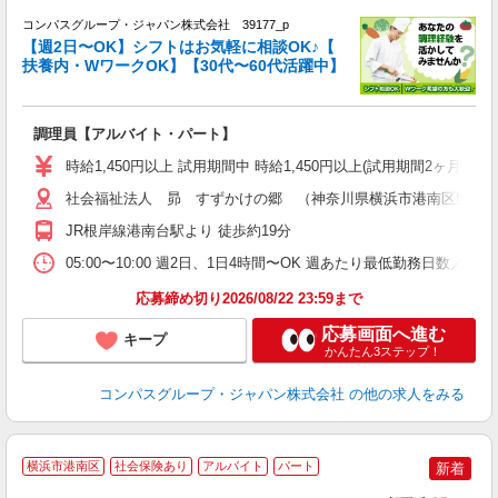
コンパスグループ・ジャパン株式会社 39177_p
く
【週2日〜OK】シフトはお気軽に相談OK♪【
扶養内・WワークOK】【30代〜60代活躍中】
大
調理員【アルバイト・パート】
入
歓
時給1,450円以上 試用期間中 時給1,450円以上(試用期間2ヶ月
～
用
社会福祉法人 昴 すずかけの郷 （神奈川県横浜市港南区野庭町1
～
JR根岸線港南台駅より 徒歩約19分
扶
05:00〜10:00 週2日、1日4時間〜OK 週あたり最低勤務日数／2日
応募締め切り2026/08/22 23:59まで
応募画面へ進む
キープ
かんたん3ステップ！
コンパスグループ・ジャパン株式会社
の他の求人をみる
横浜市港南区
社会保険あり
アルバイト
パート
新着