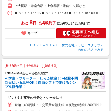
（
上大岡駅・港南台駅・上永谷駅・港南中央駅など
が
ム
◆ 8：00〜17：15 ◆ 8：30〜17：30 ◆ 9：00〜18：
種
8
あと
日
で掲載終了
(2026/08/17 23:59まで)
応募画面へ進む
キープ
かんたん3ステップ！
ＬＡＰＩ－Ｓｔａｆｆ株式会社（ラピースタッフ）
の他の求人をみる
横浜市港南区
社会保険あり
派遣社員
LAPI-Staff株式会社 本社/軽作業窓口
≪学生・フリーター・しゅふ歓迎！≫経験不問
相
◎日払い＆単発OK！自由シフトで働けるシン
プル軽作業！
見
ギフトやお菓子の仕分け・シール貼り
入
量
時給1,400円以上＋交通費全額支給 ※夜勤は時給1,800円以上（深夜手当
迎