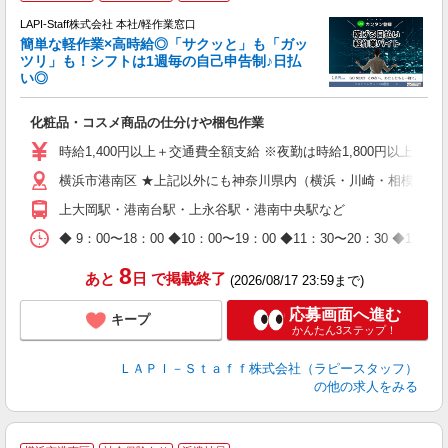
LAPI-Staff株式会社 本社/軽作業窓口
簡単な軽作業×高時給◎「サクッと」も「ガッ
談
ツリ」も！シフトは1週毎の自己申告制♪日払
い◎
こ
化粧品・コスメ商品の仕分けや梱包作業
入
量
時給1,400円以上＋交通費全額支給 ※夜勤は時給1,800円以上（深夜手当
迎
横浜市港南区 ★上記以外にも神奈川県内（横浜・川崎・相模原な
給
期
上大岡駅・港南台駅・上永谷駅・港南中央駅など
休
日
◆ 9：00〜18：00 ◆10：00〜19：00 ◆11：30〜2
タ
8
あと
日
で掲載終了
(2026/08/17 23:59まで)
応募画面へ進む
キープ
かんたん3ステップ！
ＬＡＰＩ－Ｓｔａｆｆ株式会社（ラピースタッフ）
の他の求人をみる