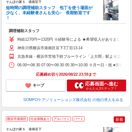
そんぽの家Ｓ 港南笹下
短時間の調理補助スタッフ 包丁を使う場面が
少なく、未経験者さんも安心♪ 長期歓迎です
策
！
週
O
調理補助スタッフ
活
ま
時給1270円〜1320円 ※経験等による ★希望収入がありまし
神奈川県横浜市港南区笹下3丁目13-14
京急本線・横浜市営地下鉄ブルーライン「上大岡」駅より江ノ電バ
06:00〜08:30 07:00〜09:30 05:30〜10:00 
応募締め切り2026/08/22 23:59まで
応募画面へ進む
キープ
かんたん3ステップ！
SOMPOケアソリューションズ株式会社
の他の求人をみる
横浜市港南区
社会保険あり
アルバイト
パート
新着
そんぽの家Ｓ 港南笹下