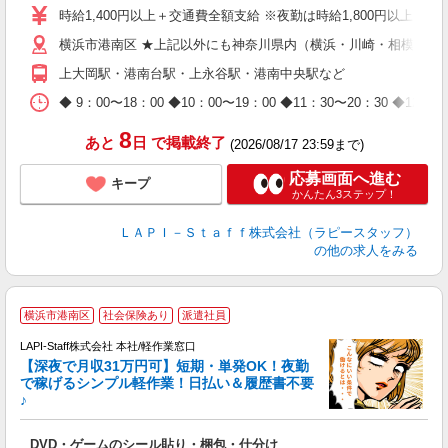
量
時給1,400円以上＋交通費全額支給 ※夜勤は時給1,800円以上（深夜手
迎
横浜市港南区 ★上記以外にも神奈川県内（横浜・川崎・相模原な
給
期
上大岡駅・港南台駅・上永谷駅・港南中央駅など
休
日
◆ 9：00〜18：00 ◆10：00〜19：00 ◆11：30〜2
タ
8
あと
日
で掲載終了
(2026/08/17 23:59まで)
応募画面へ進む
キープ
かんたん3ステップ！
ＬＡＰＩ－Ｓｔａｆｆ株式会社（ラピースタッフ）
の他の求人をみる
横浜市港南区
社会保険あり
派遣社員
で
LAPI-Staff株式会社 本社/軽作業窓口
【深夜で月収31万円可】短期・単発OK！夜勤
で稼げるシンプル軽作業！日払い＆履歴書不要
♪
か
DVD・ゲームのシール貼り・梱包・仕分け