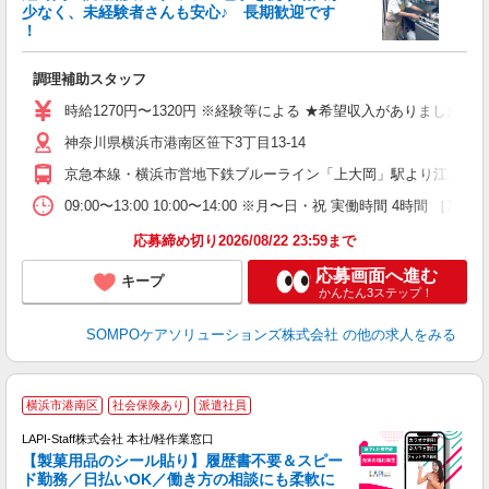
少なく、未経験者さんも安心♪ 長期歓迎です
策
！
週
ミ
調理補助スタッフ
支
時給1270円〜1320円 ※経験等による ★希望収入がありまし
神奈川県横浜市港南区笹下3丁目13-14
京急本線・横浜市営地下鉄ブルーライン「上大岡」駅より江ノ電バ
09:00〜13:00 10:00〜14:00 ※月〜日・祝 実働時間 4時間
応募締め切り2026/08/22 23:59まで
応募画面へ進む
キープ
かんたん3ステップ！
SOMPOケアソリューションズ株式会社
の他の求人をみる
横浜市港南区
社会保険あり
派遣社員
LAPI-Staff株式会社 本社/軽作業窓口
【製菓用品のシール貼り】履歴書不要＆スピー
ド勤務／日払いOK／働き方の相談にも柔軟に