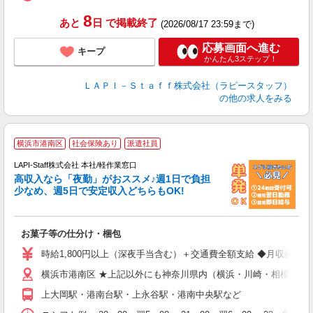
深
8
あと
日
で掲載終了
(2026/08/17 23:59まで)
応募画面へ進む
キープ
かんたん3ステップ！
ＬＡＰＩ－Ｓｔａｆｆ株式会社（ラピースタッフ）
の他の求人をみる
横浜市港南区
社会保険あり
派遣社員
LAPI-Staff株式会社 本社/軽作業窓口
高収入なら「夜勤」がおススメ♪週1日で負担
ど
少なめ、週5日で安定収入どちらもOK!
マ
お菓子等の仕分け・梱包
入
量
時給1,800円以上（深夜手当含む）＋交通費全額支給 ◆月収例 316,8
迎
横浜市港南区 ★上記以外にも神奈川県内（横浜・川崎・相模原な
給
期
上大岡駅・港南台駅・上永谷駅・港南中央駅など
休
シ