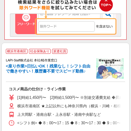
横浜市港南区
社会保険あり
派遣社員
て
で
LAPI-Staff株式会社 本社/軽作業窓口
遇
<座り作業>日払いOK！残業なし！シフト自由
で働きやすい！履歴書不要でスピード勤務♪
く
入
コスメ商品の仕分け・ライン作業
量
迎
[1]時給1,450円〜 [2]時給1,500円〜 ※別途交通費支給 ◆昇給
与
横浜市港南区 ★上記以外にも神奈川県内（横浜・川崎・相模原な
（
が
上大岡駅・港南台駅・上永谷駅・港南中央駅など
ム
種
<シフト例> ◆ 8：00〜17：15 ◆ 8：30〜17：30 ◆ 9