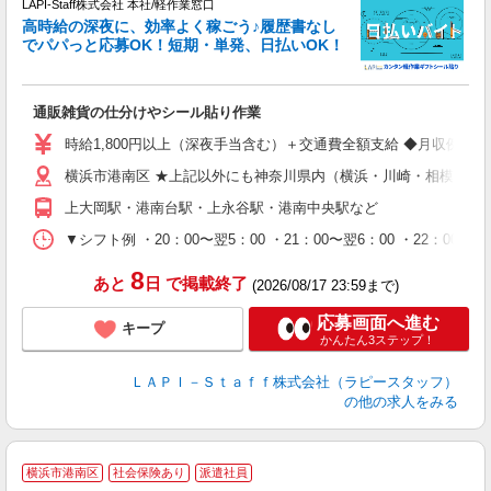
LAPI-Staff株式会社 本社/軽作業窓口
し
高時給の深夜に、効率よく稼ごう♪履歴書なし
でパパっと応募OK！短期・単発、日払いOK！
業
通販雑貨の仕分けやシール貼り作業
入
量
時給1,800円以上（深夜手当含む）＋交通費全額支給 ◆月収例 316,8
迎
横浜市港南区 ★上記以外にも神奈川県内（横浜・川崎・相模原な
給
期
上大岡駅・港南台駅・上永谷駅・港南中央駅など
休
シ
▼シフト例 ・20：00〜翌5：00 ・21：00〜翌6：00 ・
深
8
あと
日
で掲載終了
(2026/08/17 23:59まで)
応募画面へ進む
キープ
かんたん3ステップ！
ＬＡＰＩ－Ｓｔａｆｆ株式会社（ラピースタッフ）
の他の求人をみる
＼
横浜市港南区
社会保険あり
派遣社員