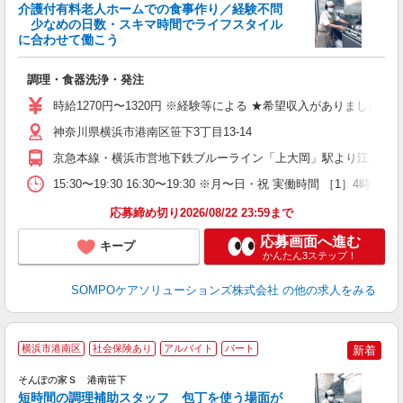
介護付有料老人ホームでの食事作り／経験不問
少なめの日数・スキマ時間でライフスタイル
に合わせて働こう
が
調理・食器洗浄・発注
週
（
時給1270円〜1320円 ※経験等による ★希望収入がありまし
神奈川県横浜市港南区笹下3丁目13-14
京急本線・横浜市営地下鉄ブルーライン「上大岡」駅より江ノ電バ
15:30〜19:30 16:30〜19:30 ※月〜日・祝 実働
応募締め切り2026/08/22 23:59まで
応募画面へ進む
キープ
かんたん3ステップ！
SOMPOケアソリューションズ株式会社
の他の求人をみる
横浜市港南区
社会保険あり
アルバイト
パート
新着
そんぽの家Ｓ 港南笹下
短時間の調理補助スタッフ 包丁を使う場面が