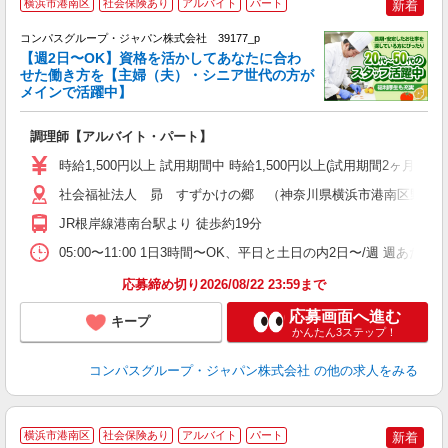
横浜市港南区
社会保険あり
アルバイト
パート
新着
コンパスグループ・ジャパン株式会社 39177_p
く
【週2日〜OK】資格を活かしてあなたに合わ
せた働き方を【主婦（夫）・シニア世代の方が
メインで活躍中】
大
調理師【アルバイト・パート】
入
歓
時給1,500円以上 試用期間中 時給1,500円以上(試用期間2ヶ月
～
用
社会福祉法人 昴 すずかけの郷 （神奈川県横浜市港南区野庭町1
週
JR根岸線港南台駅より 徒歩約19分
内
O
05:00〜11:00 1日3時間〜OK、平日と土日の内2日〜/週 週あた
応募締め切り2026/08/22 23:59まで
応募画面へ進む
キープ
かんたん3ステップ！
コンパスグループ・ジャパン株式会社
の他の求人をみる
横浜市港南区
社会保険あり
アルバイト
パート
新着