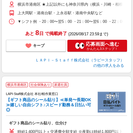
横浜市港南区 ★上記以外にも神奈川県内（横浜・川崎・相模原な
期
休
上大岡駅・港南台駅・上永谷駅・港南中央駅など
シ
深
▼シフト例 ・20：00〜翌5：00 ・21：00〜翌6：00 ・
8
あと
日
で掲載終了
(2026/08/17 23:59まで)
応募画面へ進む
キープ
かんたん3ステップ！
ＬＡＰＩ－Ｓｔａｆｆ株式会社（ラピースタッフ）
の他の求人をみる
横浜市港南区
社会保険あり
派遣社員
LAPI-Staff株式会社 本社/軽作業窓口
【ギフト商品のシール貼り】≪単発〜長期OK
≫嬉しい自由シフト♪スピード勤務＆日払い可
◎
入
ギフト商品のシール貼り、仕分け
量
迎
時給1,400円以上＋交通費全額支給 ※夜勤は時給1,800円以上（深夜手