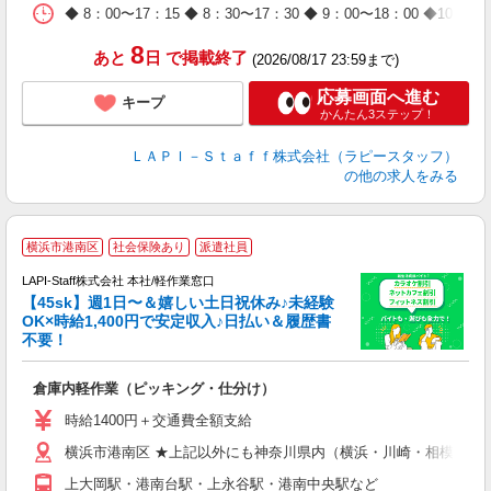
ム
◆ 8：00〜17：15 ◆ 8：30〜17：30 ◆ 9：00〜18：
種
8
あと
日
で掲載終了
(2026/08/17 23:59まで)
応募画面へ進む
キープ
かんたん3ステップ！
ＬＡＰＩ－Ｓｔａｆｆ株式会社（ラピースタッフ）
の他の求人をみる
横浜市港南区
社会保険あり
派遣社員
LAPI-Staff株式会社 本社/軽作業窓口
【45sk】週1日〜＆嬉しい土日祝休み♪未経験
OK×時給1,400円で安定収入♪日払い＆履歴書
不要！
す
倉庫内軽作業（ピッキング・仕分け）
入
者
時給1400円＋交通費全額支給
問
横浜市港南区 ★上記以外にも神奈川県内（横浜・川崎・相模原な
以
～
上大岡駅・港南台駅・上永谷駅・港南中央駅など