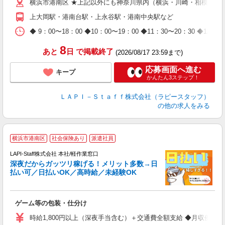
横浜市港南区 ★上記以外にも神奈川県内（横浜・川崎・相模原な
給
期
上大岡駅・港南台駅・上永谷駅・港南中央駅など
休
日
◆ 9：00〜18：00 ◆10：00〜19：00 ◆11：30〜2
タ
8
あと
日
で掲載終了
(2026/08/17 23:59まで)
応募画面へ進む
キープ
かんたん3ステップ！
ＬＡＰＩ－Ｓｔａｆｆ株式会社（ラピースタッフ）
の他の求人をみる
お
横浜市港南区
社会保険あり
派遣社員
LAPI-Staff株式会社 本社/軽作業窓口
深夜だからガッツリ稼げる！メリット多数→日
払い可／日払いOK／高時給／未経験OK
時
す
入
ゲーム等の包装・仕分け
量
迎
時給1,800円以上（深夜手当含む）＋交通費全額支給 ◆月収例 316,8
給