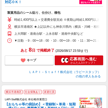
対応ＯＫ！
入
製菓用品のシール貼り、仕分け、梱包
量
迎
時給1,400円以上＋交通費全額支給 ※夜勤は時給1,800円以上（深夜手
給
横浜市港南区 ★上記以外にも神奈川県内（横浜・川崎・相模原な
期
休
上大岡駅・港南台駅・上永谷駅・港南中央駅など
日
タ
▼日勤 ・9：00〜18：00 ・10：00〜19：00 ・11：3
8
あと
日
で掲載終了
(2026/08/17 23:59まで)
応募画面へ進む
キープ
かんたん3ステップ！
ＬＡＰＩ－Ｓｔａｆｆ株式会社（ラピースタッフ）
の他の求人をみる
横浜市港南区
社会保険あり
派遣社員
LAPI-Staff株式会社 本社/軽作業窓口
【おもちゃ等の袋詰め】＜登録制＞単発・短期