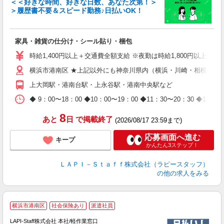
＜＜好きな時間、好きな日数、あなた次第！＞
＞履歴書不要＆スピード勤務♪日払いOK！
者
家具・雑貨の仕分け・シール貼り・梱包
入
量
時給1,400円以上＋交通費全額支給 ※夜勤は時給1,800円以上（深夜手
迎
横浜市港南区 ★上記以外にも神奈川県内（横浜・川崎・相模原な
給
期
上大岡駅・港南台駅・上永谷駅・港南中央駅など
休
日
◆ 9：00〜18：00 ◆10：00〜19：00 ◆11：30〜2
タ
8
あと
日
で掲載終了
(2026/08/17 23:59まで)
応募画面へ進む
キープ
かんたん3ステップ！
ＬＡＰＩ－Ｓｔａｆｆ株式会社（ラピースタッフ）
の他の求人をみる
横浜市港南区
社会保険あり
派遣社員
LAPI-Staff株式会社 本社/軽作業窓口