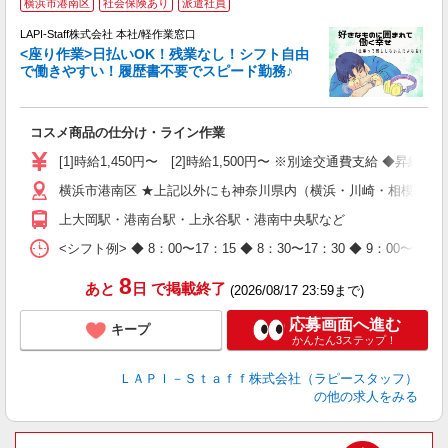
横浜市港南区
社会保険あり
派遣社員
て
で
LAPI-Staff株式会社 本社/軽作業窓口
遇
<座り作業>日払いOK！残業なし！シフト自由
で働きやすい！履歴書不要でスピード勤務♪
く
入
コスメ商品の仕分け・ライン作業
量
迎
[1]時給1,450円〜 [2]時給1,500円〜 ※別途交通費支給 ◆昇給
与
横浜市港南区 ★上記以外にも神奈川県内（横浜・川崎・相模原な
（
が
上大岡駅・港南台駅・上永谷駅・港南中央駅など
ム
種
<シフト例> ◆ 8：00〜17：15 ◆ 8：30〜17：30 ◆ 9
8
あと
日
で掲載終了
(2026/08/17 23:59まで)
応募画面へ進む
キープ
かんたん3ステップ！
ＬＡＰＩ－Ｓｔａｆｆ株式会社（ラピースタッフ）
の他の求人をみる