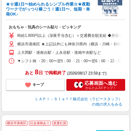
★☆週1日〜始められるシンプル作業☆★夜勤
ワークでがっつり稼ごう！週1日〜、短期・単
発OK♪
ン
おもちゃ・玩具のシール貼り・ピッキング
入
量
時給1,800円以上（深夜手当含む）＋交通費全額支給 ◆月収例 316,8
迎
横浜市港南区 ★上記以外にも神奈川県内（横浜・川崎・相模原な
給
期
上大岡駅・港南台駅・上永谷駅・港南中央駅など
休
シ
▼シフト例 ・20：00〜翌5：00 ・21：00〜翌6：00 ・
深
8
あと
日
で掲載終了
(2026/08/17 23:59まで)
応募画面へ進む
キープ
かんたん3ステップ！
ＬＡＰＩ－Ｓｔａｆｆ株式会社（ラピースタッフ）
の他の求人をみる
横浜市港南区
社会保険あり
派遣社員