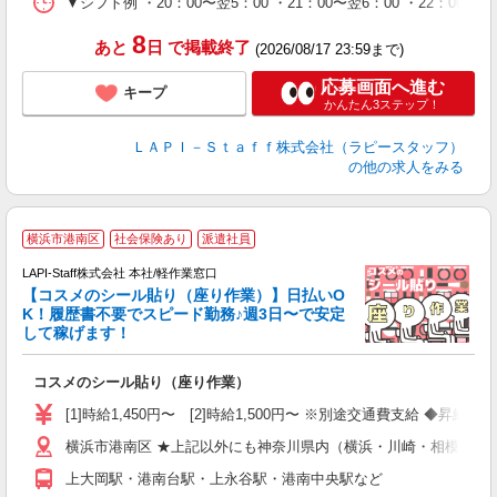
▼シフト例 ・20：00〜翌5：00 ・21：00〜翌6：00 ・
深
8
あと
日
で掲載終了
(2026/08/17 23:59まで)
応募画面へ進む
キープ
かんたん3ステップ！
ＬＡＰＩ－Ｓｔａｆｆ株式会社（ラピースタッフ）
の他の求人をみる
横浜市港南区
社会保険あり
派遣社員
LAPI-Staff株式会社 本社/軽作業窓口
【コスメのシール貼り（座り作業）】日払いO
K！履歴書不要でスピード勤務♪週3日〜で安定
して稼げます！
で
コスメのシール貼り（座り作業）
入
量
[1]時給1,450円〜 [2]時給1,500円〜 ※別途交通費支給 ◆昇給
迎
横浜市港南区 ★上記以外にも神奈川県内（横浜・川崎・相模原な
与
（
上大岡駅・港南台駅・上永谷駅・港南中央駅など
が