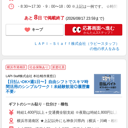
内
・8:30〜17:30 ・9：00〜18：00 ※上記は一例です。
8
あと
日
で掲載終了
(2026/08/17 23:59まで)
応募画面へ進む
キープ
かんたん3ステップ！
ＬＡＰＩ－Ｓｔａｆｆ株式会社（ラピースタッフ）
の他の求人をみる
★
横浜市港南区
社会保険あり
派遣社員
LAPI-Staff株式会社 本社/軽作業窓口
【日払いOK×週1日〜】自由シフトでスキマ時
間活用のシンプルワーク！未経験歓迎◎履歴書
不要♪
き
入
ギフトのシール貼り・仕分け・梱包
量
迎
時給1,400円以上＋交通費全額支給 ※夜勤は時給1,800円以上（深夜手
給
横浜市港南区 ★上記以外にも神奈川県内（横浜・川崎・相模原な
期
休