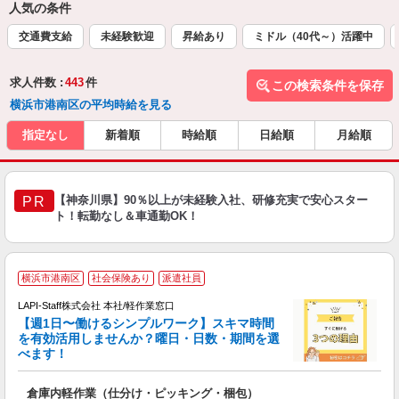
人気の条件
交通費支給
未経験歓迎
昇給あり
ミドル（40代～）活躍中
求人件数 :
443
件
この検索条件を保存
横浜市港南区の平均時給を見る
指定なし
新着順
時給順
日給順
月給順
【神奈川県】90％以上が未経験入社、研修充実で安心スター
PR
ト！転勤なし＆車通勤OK！
★
横浜市港南区
社会保険あり
派遣社員
LAPI-Staff株式会社 本社/軽作業窓口
【週1日〜働けるシンプルワーク】スキマ時間
を有効活用しませんか？曜日・日数・期間を選
べます！
き
入
倉庫内軽作業（仕分け・ピッキング・梱包）
量