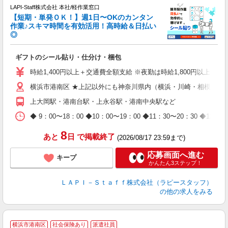
LAPI-Staff株式会社 本社/軽作業窓口
【短期・単発ＯＫ！】週1日〜OKのカンタン
作業♪スキマ時間を有効活用！高時給＆日払い
◎
期
ギフトのシール貼り・仕分け・梱包
入
量
時給1,400円以上＋交通費全額支給 ※夜勤は時給1,800円以上（深夜手
迎
横浜市港南区 ★上記以外にも神奈川県内（横浜・川崎・相模原な
給
期
上大岡駅・港南台駅・上永谷駅・港南中央駅など
休
日
◆ 9：00〜18：00 ◆10：00〜19：00 ◆11：30〜2
タ
8
あと
日
で掲載終了
(2026/08/17 23:59まで)
応募画面へ進む
キープ
かんたん3ステップ！
ＬＡＰＩ－Ｓｔａｆｆ株式会社（ラピースタッフ）
の他の求人をみる
横浜市港南区
社会保険あり
派遣社員