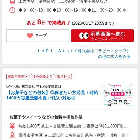
上大岡駅・港南台駅・上永谷駅・港南中央駅など
日
タ
◆ 9：00〜18：00 ◆10：00〜19：00 ◆11：30〜2
8
あと
日
で掲載終了
(2026/08/17 23:59まで)
応募画面へ進む
キープ
かんたん3ステップ！
ＬＡＰＩ－Ｓｔａｆｆ株式会社（ラピースタッフ）
の他の求人をみる
横浜市港南区
社会保険あり
派遣社員
LAPI-Staff株式会社 本社/軽作業窓口
【お菓子などの包装】◎稼ぎたい方必見！時給
1400円◎履歴書不要♪日払い対応可
た
お菓子やスイーツなどの包装や梱包作業
入
量
時給1,400円以上＋交通費全額支給 ※夜勤は時給1,800円以上（深夜手当
迎
横浜市港南区 ★上記以外にも神奈川県内（横浜・川崎・相模原な
給