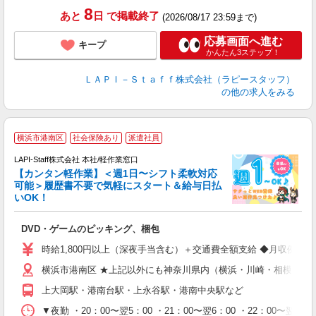
8
あと
日
で掲載終了
(2026/08/17 23:59まで)
応募画面へ進む
キープ
かんたん3ステップ！
ＬＡＰＩ－Ｓｔａｆｆ株式会社（ラピースタッフ）
の他の求人をみる
横浜市港南区
社会保険あり
派遣社員
LAPI-Staff株式会社 本社/軽作業窓口
【カンタン軽作業】＜週1日〜シフト柔軟対応
可能＞履歴書不要で気軽にスタート＆給与日払
いOK！
を
DVD・ゲームのピッキング、梱包
入
量
時給1,800円以上（深夜手当含む）＋交通費全額支給 ◆月収例 316,8
迎
横浜市港南区 ★上記以外にも神奈川県内（横浜・川崎・相模原な
給
期
上大岡駅・港南台駅・上永谷駅・港南中央駅など
休
シ
▼夜勤 ・20：00〜翌5：00 ・21：00〜翌6：00 ・22