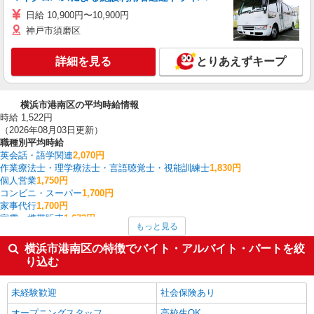
日給 10,900円〜10,900円
神戸市須磨区
詳細を見る
とりあえずキープ
横浜市港南区の平均時給情報
時給 1,522円
（2026年08月03日更新）
職種別平均時給
英会話・語学関連
2,070円
作業療法士・理学療法士・言語聴覚士・視能訓練士
1,830円
個人営業
1,750円
コンビニ・スーパー
1,700円
家事代行
1,700円
家電・携帯販売
1,673円
もっと見る
看護師・保健師・看護助手・助産師
1,662円
バス
1,650円
横浜市港南区の特徴でバイト・アルバイト・パートを絞
送迎ドライバー
1,650円
り込む
整体・鍼灸師・柔道整復師・マッサージ師・リハビリスタッフ
1,600円
横浜市港南区の他の職種の平均時給を見る
未経験歓迎
社会保険あり
オープニングスタッフ
高校生OK