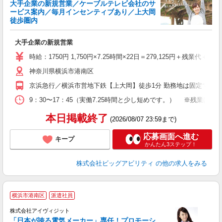
大手企業の新規営業／ケーブルテレビ会社のサ
カ
ービス案内／毎月インセンティブあり／上大岡
ー
徒歩圏内
高
大手企業の新規営業
時給：1750円 1,750円×7.25時間×22日＝279,125円＋残業
神奈川県横浜市港南区
京浜急行／横浜市営地下鉄【上大岡】徒歩1分 勤務地は固定です
9：30〜17：45（実働7.25時間と少し短めです。） ※残業は
本日掲載終了
(2026/08/07 23:59まで)
応募画面へ進む
キープ
かんたん3ステップ！
株式会社ビッグアビリティ
の他の求人をみる
横浜市港南区
派遣社員
け
株式会社アイヴィジット
「日本が誇る電気メーカー」専任！プロモーシ