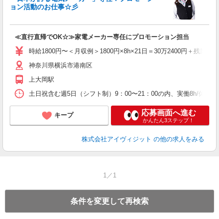
ョン活動のお仕事☆彡
ず
≪直行直帰でOK☆≫家電メーカー専任にプロモーション担当
時給1800円〜＜月収例＞1800円×8h×21日＝30万2400円＋残業代
神奈川県横浜市港南区
上大岡駅
土日祝含む週5日（シフト制）9：00〜21：00の内、実働8h/
応募画面へ進む
キープ
かんたん3ステップ！
株式会社アイヴィジット
の他の求人をみる
1／1
条件を変更して再検索