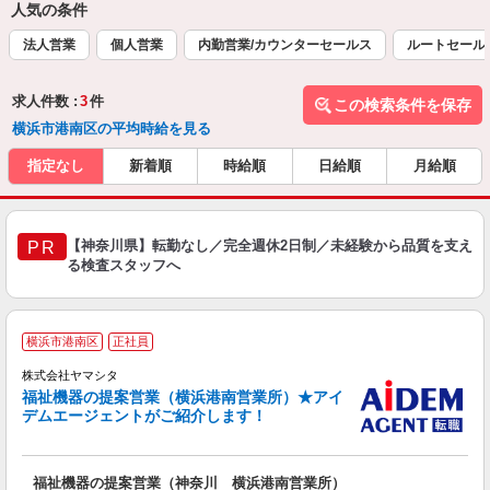
人気の条件
法人営業
個人営業
内勤営業/カウンターセールス
ルートセール
求人件数 :
3
件
この検索条件を保存
横浜市港南区の平均時給を見る
指定なし
新着順
時給順
日給順
月給順
【神奈川県】転勤なし／完全週休2日制／未経験から品質を支え
PR
る検査スタッフへ
横浜市港南区
正社員
株式会社ヤマシタ
福祉機器の提案営業（横浜港南営業所）★アイ
デムエージェントがご紹介します！
て
福祉機器の提案営業（神奈川 横浜港南営業所）