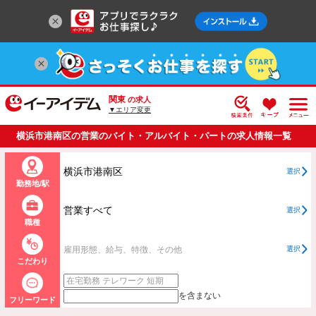
関東
の求人
▼エリア変更
横浜市港南区の営業のバイト・アルバイト・パートの求人情報一覧
横浜市港南区
選択
勤務地/駅
営業すべて
選択
職種
雇用形態、給与、特徴、その他
選択
こだわり
を含まない
フリーワード