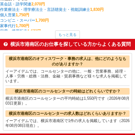
英会話・語学関連
2,070円
作業療法士・理学療法士・言語聴覚士・視能訓練士
1,830円
個人営業
1,750円
コンビニ・スーパー
1,700円
家事代行
1,700円
家電・携帯販売
1,673円
もっと見る
看護師・保健師・看護助手・助産師
1,662円
バス
1,650円
横浜市港南区のお仕事を探している方からよくある質問
送迎ドライバー
1,650円
整体・鍼灸師・柔道整復師・マッサージ師・リハビリスタッフ
1,600円
横浜市港南区の他の職種の平均時給を見る
横浜市港南区のオフィスワーク・事務の求人は、他にどのようなも
のがありますか？
イーアイデムでは、コールセンターの他に、一般・営業事務、経理・
人事・労務・総務・法務、金融・貿易事務など様々な求人を掲載して
います。
横浜市港南区のコールセンターの時給はどれくらいですか？
横浜市港南区のコールセンターの平均時給は1,550円です（2026年08月
03日更新）。
横浜市港南区のコールセンターの求人数はどれくらいありますか？
イーアイデムでは、横浜市港南区で1件の求人を掲載しています（2026
年08月08日現在）。