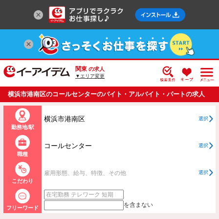
関東
の求人
▼エリア変更
横浜市港南区のコールセンターのバイト・アルバイト・パートの求人
情報一覧
横浜市港南区
選択
勤務地/駅
コールセンター
選択
職種
雇用形態、給与、特徴、その他
選択
こだわり
を含まない
フリーワード