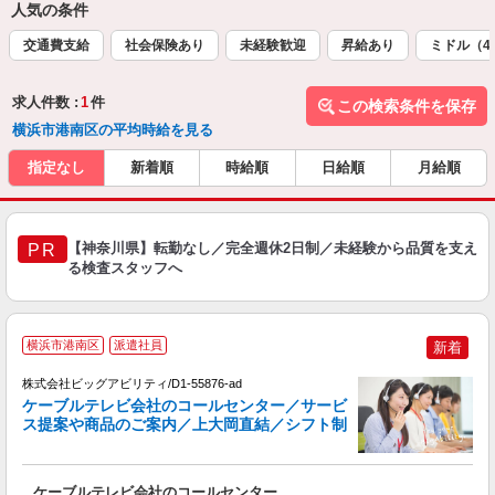
人気の条件
交通費支給
社会保険あり
未経験歓迎
昇給あり
ミドル（4
求人件数 :
1
件
この検索条件を保存
横浜市港南区の平均時給を見る
指定なし
新着順
時給順
日給順
月給順
【神奈川県】転勤なし／完全週休2日制／未経験から品質を支え
PR
る検査スタッフへ
横浜市港南区
派遣社員
新着
株式会社ビッグアビリティ/D1-55876-ad
ケーブルテレビ会社のコールセンター／サービ
ス提案や商品のご案内／上大岡直結／シフト制
ー
分
ケーブルテレビ会社のコールセンター
高