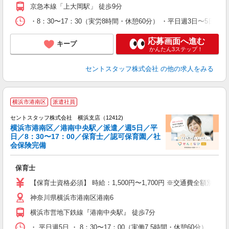
京急本線「上大岡駅」 徒歩9分
・8：30〜17：30（実労8時間・休憩60分） ・平日週3日〜5日
応募画面へ進む
キープ
かんたん3ステップ！
セントスタッフ株式会社
の他の求人をみる
横浜市港南区
派遣社員
セントスタッフ株式会社 横浜支店（12412)
横浜市港南区／港南中央駅／派遣／週5日／平
日／8：30〜17：00／保育士／認可保育園／社
こ
会保険完備
ミ
給
保育士
修
【保育士資格必須】 時給：1,500円〜1,700円 ※交通費全額別
神奈川県横浜市港南区港南6
横浜市営地下鉄線『港南中央駅』 徒歩7分
・ 平日週5日 ・ 8：30〜17：00（実働7.5時間・休憩60分）