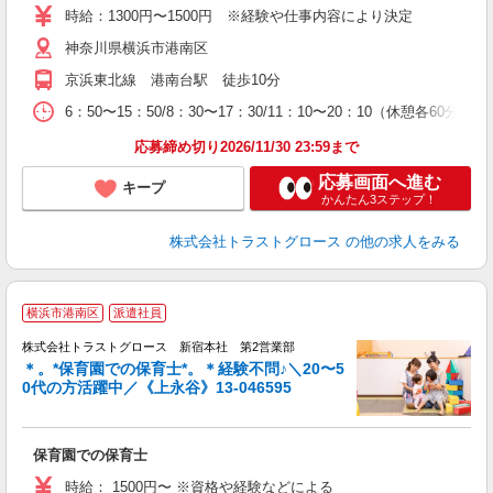
時給：1300円〜1500円 ※経験や仕事内容により決定
神奈川県横浜市港南区
京浜東北線 港南台駅 徒歩10分
6：50〜15：50/8：30〜17：30/11：10〜20：10（休憩各60分
応募締め切り2026/11/30 23:59まで
応募画面へ進む
キープ
かんたん3ステップ！
株式会社トラストグロース
の他の求人をみる
横浜市港南区
派遣社員
株式会社トラストグロース 新宿本社 第2営業部
＊。*保育園での保育士*。＊経験不問♪＼20〜5
0代の方活躍中／《上永谷》13-046595
気
保育園での保育士
時給： 1500円〜 ※資格や経験などによる