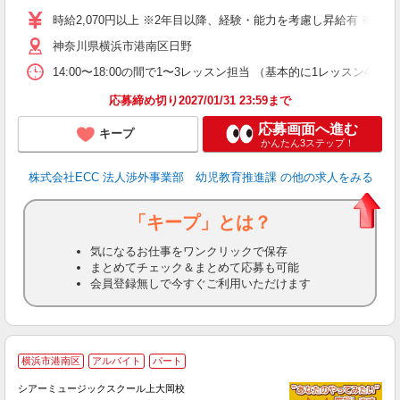
昼
時給2,070円以上 ※2年目以降、経験・能力を考慮し昇給有 ※他手
セ
神奈川県横浜市港南区日野
14:00〜18:00の間で1〜3レッスン担当 （基本的に1レッス
応募締め切り2027/01/31 23:59まで
応募画面へ進む
キープ
かんたん3ステップ！
株式会社ECC 法人渉外事業部 幼児教育推進課
の他の求人をみる
「キープ」とは？
気になるお仕事をワンクリックで保存
まとめてチェック＆まとめて応募も可能
会員登録無しで今すぐご利用いただけます
横浜市港南区
アルバイト
パート
シアーミュージックスクール上大岡校