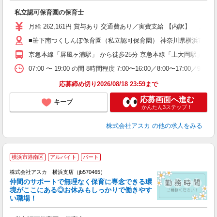
面
私立認可保育園の保育士
入
不
月給 262,161円 賞与あり 交通費あり／実費支給 【内訳】 月額26
あ
■笹下南つくしんぼ保育園（私立認可保育園） 神奈川県横浜市港南区
未
京急本線「屏風ヶ浦駅」 から徒歩25分 京急本線「上大岡駅」 から
族
07:00 〜 19:00 の間 8時間程度 7:00〜16:00／8:00〜17:00／
応募締め切り2026/08/18 23:59まで
応募画面へ進む
キープ
かんたん3ステップ！
株式会社アスカ
の他の求人をみる
横浜市港南区
アルバイト
パート
株式会社アスカ 横浜支店（jb570465）
仲間のサポートで無理なく保育に専念できる環
境がここにある◎お休みもしっかりで働きやす
い職場！
面