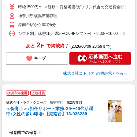
役
時給1500円〜 ＜経験・資格考慮/ガソリン代含め交通費全額支給＞
神奈川県横浜市港南区
港南台駅から車で5分
シフト制／休憩1h／週3〜OK ◆シフト例 ・9:00〜18:00 ・9:3
2
あと
日
で掲載終了
(2026/08/09 23:59まで)
応募画面へ進む
キープ
かんたん3ステップ！
株式会社コトリオ
の他の求人をみる
横浜市港南区
派遣社員
株式会社トラストグロース 新宿本社 第2営業部
＜保育士＞♪担任サポート業務♪20〜40代活躍
中♪女性の多い職場♪【港南台】13-036289
に
保育園での保育士