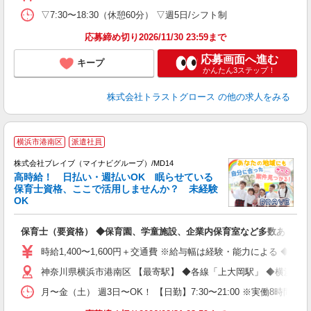
▽7:30〜18:30（休憩60分） ▽週5日/シフト制
応募締め切り2026/11/30 23:59まで
応募画面へ進む
キープ
かんたん3ステップ！
株式会社トラストグロース
の他の求人をみる
横浜市港南区
派遣社員
株式会社ブレイブ（マイナビグループ）/MD14
高時給！ 日払い・週払いOK 眠らせている
保育士資格、ここで活用しませんか？ 未経験
OK
■
N
保育士（要資格） ◆保育園、学童施設、企業内保育室など多数あり
フ
シ
時給1,400〜1,600円＋交通費 ※給与幅は経験・能力による ◆
神奈川県横浜市港南区 【最寄駅】 ◆各線「上大岡駅」 ◆横浜市
月〜金（土） 週3日〜OK！ 【日勤】7:30〜21:00 ※実働8時間