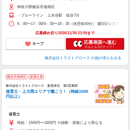
神奈川県横浜市港南区
・ブルーライン 上永谷駅 徒歩7分
8：00〜17：00/9：30〜18：30（休憩各60分） 週5日/シフト制
応募締め切り2026/11/30 23:59まで
応募画面へ進む
キープ
かんたん3ステップ！
株式会社トラストグロース
の他の求人をみる
横浜市港南区
派遣社員
株式会社トラストグロース 新宿本社 第2営業部
保育士・上大岡エリアで働こう！（時給1500
円以上）
気
保育士
時給：1500円〜1600円 ※経験・資格により異なる