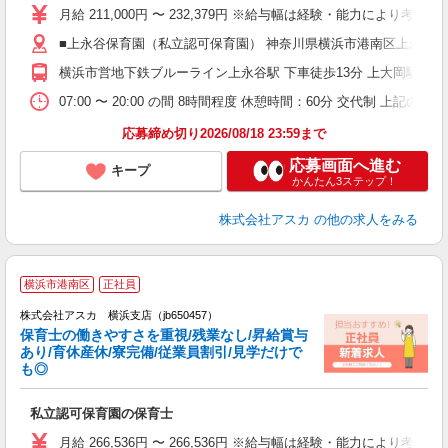
不
月給 211,000円 〜 232,379円 ※給与幅は経験・能力により
あ
■上永谷保育園（私立認可保育園） 神奈川県横浜市港南区上永谷135
支
種
横浜市営地下鉄ブルーライン上永谷駅 下車徒歩13分 上大岡駅より
07:00 〜 20:00 の間 8時間程度 休憩時間：60分 交代制 上記
応募締め切り2026/08/18 23:59まで
応募画面へ進む
キープ
かんたん3ステップ！
株式会社アスカ
の他の求人をみる
横浜市港南区
正社員
株式会社アスカ 横浜支店（jb650457）
保育士の働きやすさを重視/残業なし/昇給賞与
あり/育休産休/寮完備/従業員割引/見学だけで
も◎
面
私立認可保育園の保育士
入
不
月給 266,536円 〜 266,536円 ※給与幅は経験・能力により考慮 賞