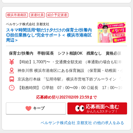
横浜市港南区
派遣社員
紹介予定派遣
迎
ベルサンテ株式会社 京都支社
部
スキマ時間活用*朝だけ夕だけの保育士/扶養内
1
◎担任業務なし*完全サポート＜ 横浜市港南区
ン
周辺＞
す
入
保育士/扶養内 早朝/延長 シフト相談OK 残業なし 資格必須
活
～
【時給】1,700円〜 ・交通費全額支給 （車通勤の場合も駐車場
あ
神奈川県 横浜市港南区にある保育施設 （保育園・幼稚園・小規
通
京浜急行本線 「弘明寺駅」 横浜市営地下鉄ブルーライン 「上大
研
【勤務時間】 ◎早朝 07：00〜09：00 ◎延長 17：00〜
応募締め切り2027/02/09 23:59まで
応募画面へ進む
キープ
かんたん3ステップ！
ベルサンテ株式会社 京都支社
の他の求人をみる