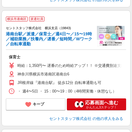
横浜市港南区
派遣社員
セントスタッフ株式会社 横浜支店（19843)
港南台駅／派遣／保育士／週4日〜／15〜19時
／補助業務／扶養内／遅番／短時間／Wワーク
こ
／自転車通勤
ミ
ニ
保育士
研
時給：1,350円〜 遅番のため時給アップ！！ ※交通費別途支給
神奈川県横浜市港南区港南台6
JR根岸線『港南台駅』 徒歩12分 自転車通勤も可
・ 週4〜5日 ・ 15：00〜19：00（4時間実働・休憩なし）
応募画面へ進む
キープ
かんたん3ステップ！
セントスタッフ株式会社
の他の求人をみる