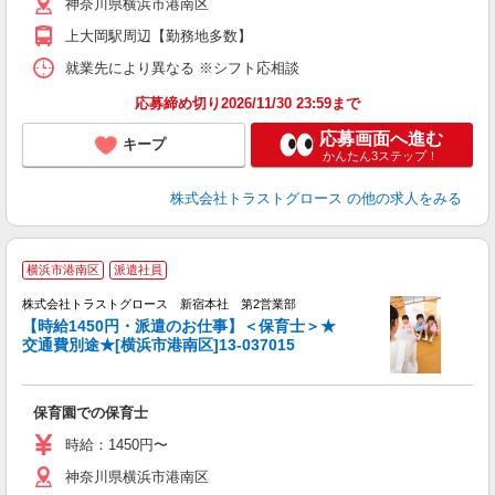
神奈川県横浜市港南区
上大岡駅周辺【勤務地多数】
就業先により異なる ※シフト応相談
応募締め切り2026/11/30 23:59まで
応募画面へ進む
キープ
かんたん3ステップ！
株式会社トラストグロース
の他の求人をみる
横浜市港南区
派遣社員
株式会社トラストグロース 新宿本社 第2営業部
【時給1450円・派遣のお仕事】＜保育士＞★
交通費別途★[横浜市港南区]13-037015
に
保育園での保育士
時給：1450円〜
神奈川県横浜市港南区