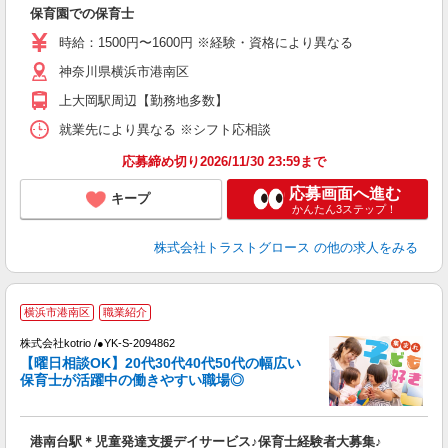
保育園での保育士
時給：1500円〜1600円 ※経験・資格により異なる
神奈川県横浜市港南区
上大岡駅周辺【勤務地多数】
就業先により異なる ※シフト応相談
応募締め切り2026/11/30 23:59まで
応募画面へ進む
キープ
かんたん3ステップ！
株式会社トラストグロース
の他の求人をみる
横浜市港南区
職業紹介
株式会社kotrio /●YK-S-2094862
女
【曜日相談OK】20代30代40代50代の幅広い
ド
保育士が活躍中の働きやすい職場◎
活
ル
自
港南台駅＊児童発達支援デイサービス♪保育士経験者大募集♪