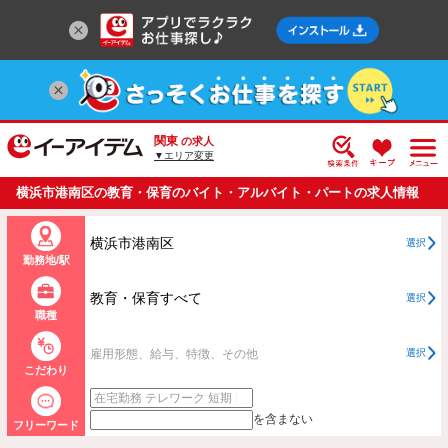
関東
の求人
▼エリア変更
横浜市港南区の教育・保育のバイト・アルバイト・パートの求人情報
一覧
横浜市港南区
選択
勤務地/駅
教育・保育すべて
選択
職種
雇用形態、給与、特徴、その他
選択
こだわり
を含まない
フリーワード