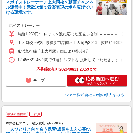
＜ボイストレーナー／上大岡校＞動画チャンネ
ル運営中！意欲次第で音楽表現の場を広げてい
ける環境です。
◇
ボイストレーナー
W
ー
時給1,250円〜 レッスン数に応じた完全歩合制 ＝＝＝＝＝ 【
日
上大岡校 神奈川県横浜市港南区上大岡西2-2-3 荻野ビル302号室
日
副
京浜急行線「上大岡駅」西口より徒歩4分
12:45〜21:45の間で任意にシフトを 提出していただきます
応募締め切り2026/08/21 23:59まで
応募画面へ進む
キープ
かんたん3ステップ！
シアー株式会社
の他の求人をみる
横浜市港南区
正社員
株式会社アスカ 横浜支店（jb584802）
一人ひとりと向き合う保育/成長を支える喜び/