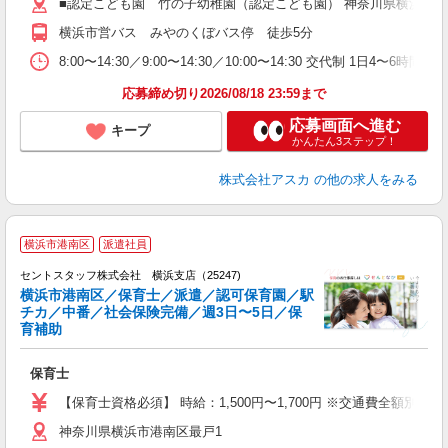
■認定こども園 竹の子幼稚園（認定こども園） 神奈川県横浜市港南
直
交
横浜市営バス みやのくぼバス停 徒歩5分
昼
8:00〜14:30／9:00〜14:30／10:00〜14:30 交代制
応募締め切り2026/08/18 23:59まで
応募画面へ進む
キープ
かんたん3ステップ！
株式会社アスカ
の他の求人をみる
横浜市港南区
派遣社員
セントスタッフ株式会社 横浜支店（25247)
横浜市港南区／保育士／派遣／認可保育園／駅
チカ／中番／社会保険完備／週3日〜5日／保
こ
育補助
ミ
給
保育士
駅
形
【保育士資格必須】 時給：1,500円〜1,700円 ※交通費全額別
神奈川県横浜市港南区最戸1