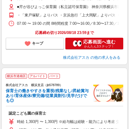
あ
■芹が谷ぴよっこ保育園（私立認可保育園） 神奈川県横浜市港南区芹
カ
・「東戸塚駅」よりバス ・京浜急行「上大岡駅」よりバス ・「芹
手
07:00 〜 19:00 の間 8時間程度 7:00〜16:00／8:30〜17:3
応募締め切り2026/08/18 23:59まで
応募画面へ進む
キープ
かんたん3ステップ！
株式会社アスカ
の他の求人をみる
横浜市港南区
アルバイト
パート
株式会社アスカ 横浜支店（jb578789）
保育士の働きやすさを重視/残業なし/昇給賞与
あり/育休産休/寮完備/従業員割引/見学だけで
も◎
面
認定こども園の保育士
入
不
時給 1,393円 〜 1,393円 ※給与幅は経験・能力により考慮 
あ