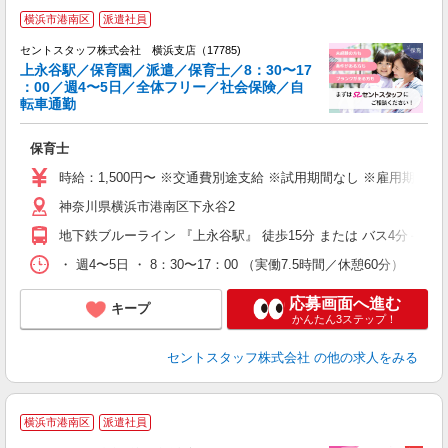
横浜市港南区
派遣社員
セントスタッフ株式会社 横浜支店（17785)
上永谷駅／保育園／派遣／保育士／8：30〜17
：00／週4〜5日／全体フリー／社会保険／自
こ
転車通勤
ミ
給
保育士
修
時給：1,500円〜 ※交通費別途支給 ※試用期間なし ※雇用期間
神奈川県横浜市港南区下永谷2
地下鉄ブルーライン 『上永谷駅』 徒歩15分 または バス4分＋徒
・ 週4〜5日 ・ 8：30〜17：00 （実働7.5時間／休憩60分）
応募画面へ進む
キープ
かんたん3ステップ！
セントスタッフ株式会社
の他の求人をみる
横浜市港南区
派遣社員