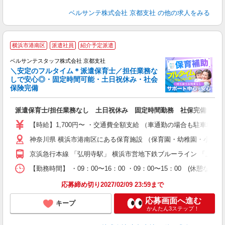
ベルサンテ株式会社 京都支社
の他の求人をみる
横浜市港南区
派遣社員
紹介予定派遣
ベルサンテスタッフ株式会社 京都支社
＼安定のフルタイム＊派遣保育士／担任業務な
しで安心◎・固定時間可能・土日祝休み・社会
保険完備
人
派遣保育士/担任業務なし 土日祝休み 固定時間勤務 社保完備
入
卒
【時給】1,700円〜 ・交通費全額支給 （車通勤の場合も駐車場
ク
神奈川県 横浜市港南区にある保育施設 （保育園・幼稚園・小規
0
フ
京浜急行本線 「弘明寺駅」 横浜市営地下鉄ブルーライン 「上大
副
【勤務時間】 ・09：00〜16：00 ・09：00〜15：00
率
応募締め切り2027/02/09 23:59まで
応募画面へ進む
キープ
かんたん3ステップ！