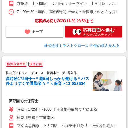
京急線 上大岡駅 バス8分 ブルーライン 上永谷駅 バス10分
7：00〜20：00内、実働8時間 ※全ての時間帯入れる方を採用予定
応募締め切り2026/11/30 23:59まで
応募画面へ進む
キープ
かんたん3ステップ！
株式会社トラストグロース
の他の求人をみる
横浜市港南区
派遣社員
株式会社トラストグロース 新宿本社 第2営業部
高時給1725円〜＊週5日しっかり働ける＊バス
停よりすぐで通勤楽々＊＜保育＞13-052634
ル
保育園での保育士
時給：1725円〜1800円 ※資格や経験などによる
神奈川県横浜市港南区
▽京浜急行線 上大岡駅 バス乗車11分 └「上永谷住宅入口バス