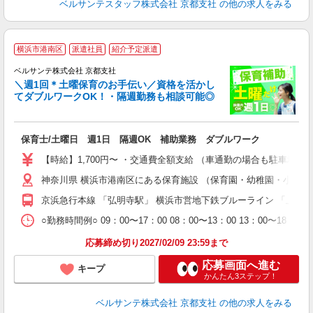
ベルサンテスタッフ株式会社 京都支社
の他の求人をみる
横浜市港南区
派遣社員
紹介予定派遣
ベルサンテ株式会社 京都支社
メ
＼週1回＊土曜保育のお手伝い／資格を活かし
てダブルワークOK！・隔週勤務も相談可能◎
入
保育士/土曜日 週1日 隔週OK 補助業務 ダブルワーク
活
～
【時給】1,700円〜 ・交通費全額支給 （車通勤の場合も駐車場
あ
神奈川県 横浜市港南区にある保育施設 （保育園・幼稚園・小規
通
京浜急行本線 「弘明寺駅」 横浜市営地下鉄ブルーライン 「上大
研
○勤務時間例○ 09：00〜17：00 08：00〜13：00 13
応募締め切り2027/02/09 23:59まで
応募画面へ進む
キープ
かんたん3ステップ！
ベルサンテ株式会社 京都支社
の他の求人をみる