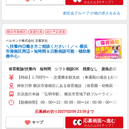
かんたん3ステップ！
創生会グループ
の他の求人をみる
横浜市港南区
派遣社員
紹介予定派遣
迎
ベルサンテ株式会社 京都支社
部
＼扶養内◎働き方ご相談ください！／＜ 横浜
市港南区周辺＞短時間＆日数相談可能・補助業
務中心♪
い
保育教諭/扶養内 短時間 シフト相談OK 残業なし 資格必須
入
活
【時給】1,700円〜 ・交通費全額支給 （車通勤の場合も駐車場
～
神奈川県 横浜市港南区にある保育施設 （保育園・幼稚園・小規
あ
通
京浜急行本線 「弘明寺駅」 横浜市営地下鉄ブルーライン 「上大
研
【勤務時間】 09：00〜13：00 09：00〜14：00 09
応募締め切り2027/02/09 23:59まで
応募画面へ進む
キープ
かんたん3ステップ！