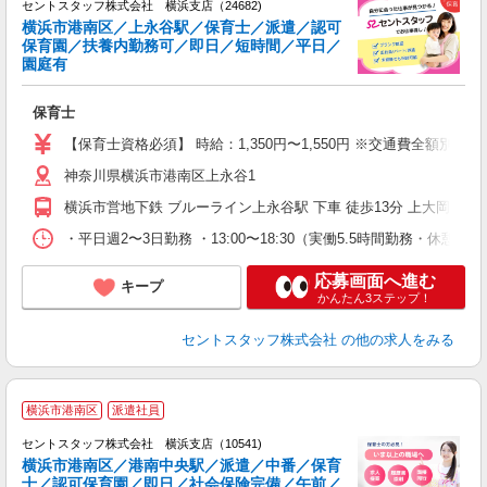
セントスタッフ株式会社 横浜支店（24682)
横浜市港南区／上永谷駅／保育士／派遣／認可
保育園／扶養内勤務可／即日／短時間／平日／
こ
園庭有
ミ
日
保育士
勤
財
【保育士資格必須】 時給：1,350円〜1,550円 ※交通費全額別
神奈川県横浜市港南区上永谷1
横浜市営地下鉄 ブルーライン上永谷駅 下車 徒歩13分 上大岡駅 
・平日週2〜3日勤務 ・13:00〜18:30（実働5.5時間勤務・休憩なし
応募画面へ進む
キープ
かんたん3ステップ！
セントスタッフ株式会社
の他の求人をみる
横浜市港南区
派遣社員
セントスタッフ株式会社 横浜支店（10541)
横浜市港南区／港南中央駅／派遣／中番／保育
士／認可保育園／即日／社会保険完備／午前／