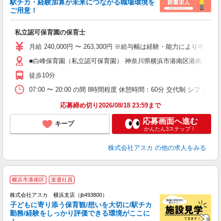
駅チカ・経験加算が未来につながる職場環境を
ご用意！
面
私立認可保育園の保育士
入
不
月給 240,000円 〜 263,300円 ※給与幅は経験・能力により
あ
■白峰保育園（私立認可保育園） 神奈川県横浜市港南区港南台４
支
徒歩10分
夕
07:00 〜 20:00 の間 8時間程度 休憩時間：60分 交代制 シフト制
応募締め切り2026/08/18 23:59まで
応募画面へ進む
キープ
かんたん3ステップ！
株式会社アスカ
の他の求人をみる
横浜市港南区
派遣社員
株式会社アスカ 横浜支店（jb493800）
子どもに寄り添う保育観/想いを大切に/駅チカ
勤務/経験をしっかり評価できる環境がここに