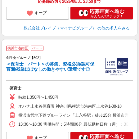
応募締め切り2026/08/31 23:59まで
応募画面へ進む
キープ
かんたん3ステップ！
株式会社ブレイブ（マイナビグループ）
の他の求人をみる
横浜市港南区
パート
駅
創生会グループ【502】
＜保育士 パート＞の募集。資格必須/認可保
育園/残業ほぼなしの働きやすい環境です◎
保育士
時給1,350円〜1,450円
オハナ上永谷保育園 神奈川県横浜市港南区上永谷1-38-18
横浜市営地下鉄ブルーライン「上永谷駅」徒歩15分 横浜市営地下
13:30〜18:30 実働時間：5時間00分 最低勤務日数（週）：
応募画面へ進む
キープ