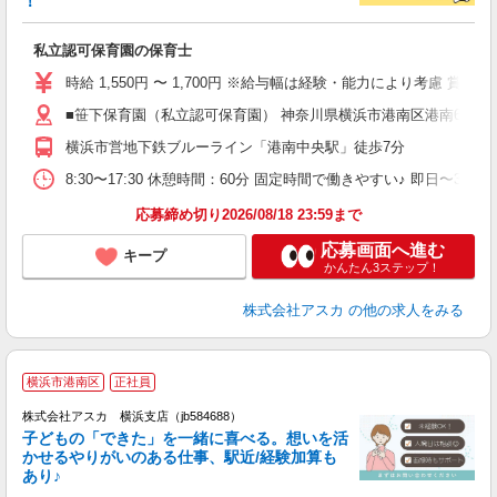
！
面
私立認可保育園の保育士
入
不
時給 1,550円 〜 1,700円 ※給与幅は経験・能力により考慮 賞
賞
■笹下保育園（私立認可保育園） 神奈川県横浜市港南区港南6丁目2
（
蓄
横浜市営地下鉄ブルーライン「港南中央駅」徒歩7分
8:30〜17:30 休憩時間：60分 固定時間で働きやすい♪ 即日〜3か
応募締め切り2026/08/18 23:59まで
応募画面へ進む
キープ
かんたん3ステップ！
株式会社アスカ
の他の求人をみる
横浜市港南区
正社員
株式会社アスカ 横浜支店（jb584688）
子どもの「できた」を一緒に喜べる。想いを活
かせるやりがいのある仕事、駅近/経験加算も
あり♪