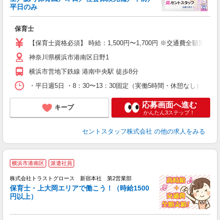
こ
平日のみ
ミ
給
保育士
駅
形
【保育士資格必須】 時給：1,500円〜1,700円 ※交通費全額別
神奈川県横浜市港南区日野1
横浜市営地下鉄線 港南中央駅 徒歩8分
・平日週5日 ・8：30〜13：30固定（実働5時間・休憩なし）
応募画面へ進む
キープ
かんたん3ステップ！
セントスタッフ株式会社
の他の求人をみる
横浜市港南区
派遣社員
株式会社トラストグロース 新宿本社 第2営業部
保育士・上大岡エリアで働こう！（時給1500
円以上）
気