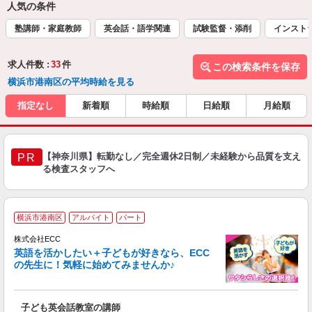
人気の条件
塾講師・家庭教師
英会話・語学関連
試験監督・添削
インスト
求人件数 :
33
件
この検索条件を保存
横浜市港南区の平均時給を見る
指定なし
新着順
時給順
日給順
月給順
【神奈川県】転勤なし／完全週休2日制／未経験から品質を支え
PR
る検査スタッフへ
週
横浜市港南区
アルバイト
パート
株式会社ECC
英語を活かしたい＋子どもが好きなら、ECC
の先生に！気軽に始めてみませんか♪
や
職
活
子ども英会話教室の講師
活