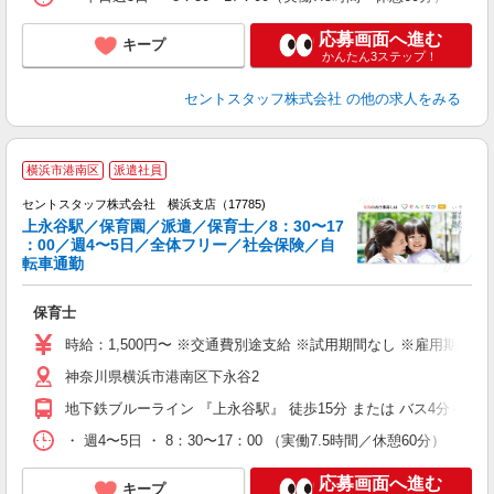
応募画面へ進む
キープ
かんたん3ステップ！
セントスタッフ株式会社
の他の求人をみる
横浜市港南区
派遣社員
セントスタッフ株式会社 横浜支店（17785)
上永谷駅／保育園／派遣／保育士／8：30〜17
：00／週4〜5日／全体フリー／社会保険／自
こ
転車通勤
ミ
給
保育士
修
時給：1,500円〜 ※交通費別途支給 ※試用期間なし ※雇用期間
神奈川県横浜市港南区下永谷2
地下鉄ブルーライン 『上永谷駅』 徒歩15分 または バス4分＋徒
・ 週4〜5日 ・ 8：30〜17：00 （実働7.5時間／休憩60分）
応募画面へ進む
キープ