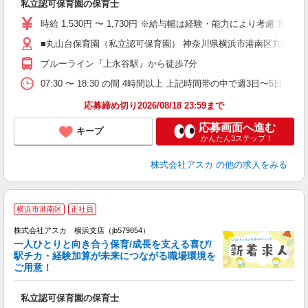
私立認可保育園の保育士
入
不
時給 1,530円 〜 1,730円 ※給与幅は経験・能力により考慮 賞与
賞
■丸山台保育園（私立認可保育園） 神奈川県横浜市港南区丸山台31
し
昼
ブルーライン『上永谷駅』から徒歩7分
07:30 〜 18:30 の間 4時間以上 上記時間帯の中で週3日〜5日勤
応募締め切り2026/08/18 23:59まで
応募画面へ進む
キープ
かんたん3ステップ！
株式会社アスカ
の他の求人をみる
横浜市港南区
正社員
株式会社アスカ 横浜支店（jb579854）
一人ひとりと向き合う保育/成長を支える喜び/
駅チカ・経験加算が未来につながる職場環境を
ご用意！
面
私立認可保育園の保育士
入