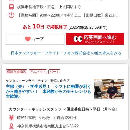
か
横浜市営地下鉄・京急 上大岡駅すぐ
【勤務時間】9:00〜22:00／4時間以上 【出勤日数】週2日以
10
あと
日
で掲載終了
(2026/08/19 23:59まで)
応募画面へ進む
キープ
かんたん3ステップ！
日本ケンタッキー・フライド・チキン株式会社
の他の求人をみる
横浜市港南区
アルバイト
パート
ケンタッキーフライドチキン 野庭丸山台店
主婦（夫）・学生必見！ シフトに融通が利く
から働きやすい！ 未経験からのチャレンジも
大歓迎♪
見
カウンター・キッチンスタッフ ＜優先募集日時＞平日（月〜金） フ
未
ダ
時給1260円 ＜高校生＞時給1230円
昇
神奈川県横浜市港南区丸山台2-33-22
上