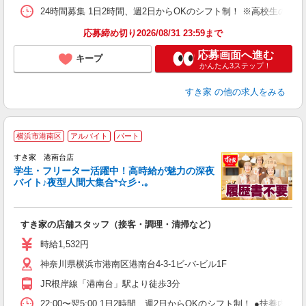
24時間募集 1日2時間、週2日からOKのシフト制！ ※高校生のシ
応募締め切り2026/08/31 23:59まで
応募画面へ進む
キープ
かんたん3ステップ！
すき家
の他の求人をみる
横浜市港南区
アルバイト
パート
すき家 港南台店
学生・フリーター活躍中！高時給が魅力の深夜
バイト♪夜型人間大集合*☆彡･.｡
つ
すき家の店舗スタッフ（接客・調理・清掃など）
履
ミ
時給1,532円
～
神奈川県横浜市港南区港南台4-3-1ビ-バ-ビル1F
内
あ
JR根岸線「港南台」駅より徒歩3分
22:00〜翌5:00 1日2時間、週2日からOKのシフト制！ ●扶養内勤務