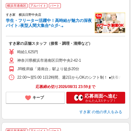
横浜市港南区
アルバイト
パート
すき家 横浜日野中央店
学生・フリーター活躍中！高時給が魅力の深夜
バイト♪夜型人間大集合*☆彡･.｡
つ
すき家の店舗スタッフ（接客・調理・清掃など）
履
ミ
時給1,625円
～
神奈川県横浜市港南区日野中央2-42-1
勤
社
JR根岸線「港南台」駅より徒歩20分
22:00〜翌5:00 1日2時間、週2日からOKのシフト制！ ●扶養内勤務
応募締め切り2026/08/31 23:59まで
応募画面へ進む
キープ
かんたん3ステップ！
すき家
の他の求人をみる
横浜市港南区
アルバイト
パート