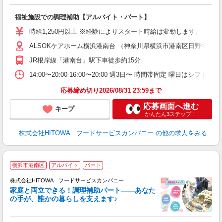
し
ン
福祉施設での調理補助【アルバイト・パート】
昼
W
時給1,250円以上 ※経験によりスタート時給は変動します。 ※
ALSOKケアホーム横浜港南台 （神奈川県横浜市港南区日野中央三
迎
ル
JR根岸線「港南台」駅下車徒歩約15分
り
煙
14:00〜20:00 16:00〜20:00 週3日〜 時間帯固定 曜
食
応募締め切り2026/08/31 23:59まで
応募画面へ進む
キープ
かんたん3ステップ！
株式会社HITOWA フードサービスカンパニー
の他の求人をみる
横浜市港南区
アルバイト
パート
調
株式会社HITOWA フードサービスカンパニー
家庭と両立できる！調理補助パート――あなた
の手が、誰かの暮らしを支えます♪
し