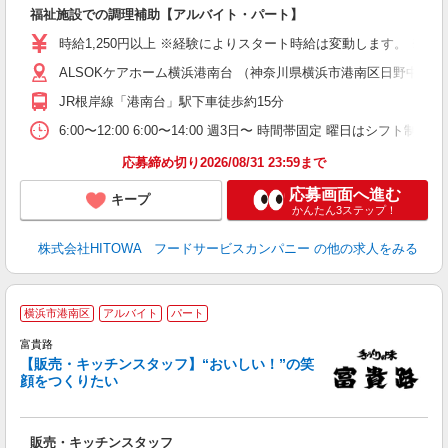
ン
福祉施設での調理補助【アルバイト・パート】
朝
接
時給1,250円以上 ※経験によりスタート時給は変動します。 ※
者
ALSOKケアホーム横浜港南台 （神奈川県横浜市港南区日野中央三
リ
ー
JR根岸線「港南台」駅下車徒歩約15分
煙
6:00〜12:00 6:00〜14:00 週3日〜 時間帯固定 曜日は
助
応募締め切り2026/08/31 23:59まで
応募画面へ進む
キープ
かんたん3ステップ！
株式会社HITOWA フードサービスカンパニー
の他の求人をみる
横浜市港南区
アルバイト
パート
富貴路
歓
【販売・キッチンスタッフ】“おいしい！”の笑
未
顔をつくりたい
ダ
自
い
販売・キッチンスタッフ