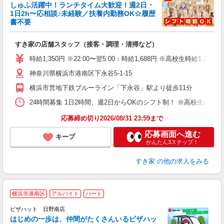
しゅふ活躍中！ランチタイム大歓迎！週2日・
安
1日2h〜応相談♪未経験／扶養内勤務OK☆履歴
書不要
の
すき家の店舗スタッフ（接客・調理・清掃など）
履
タ
時給1,350円 ※22:00〜翌5:00：時給1,688円 ※高校生時給1,225
（
神奈川県横浜市港南区下永谷5-1-15
夜
事
横浜市営地下鉄ブルーライン「下永谷」駅より徒歩11分
24時間募集 1日2時間、週2日からOKのシフト制！ ※高校生のシ
応募締め切り2026/08/31 23:59まで
応募画面へ進む
キープ
かんたん3ステップ！
すき家
の他の求人をみる
横浜市港南区
アルバイト
パート
♪
ピザハット 日野南店
はじめの一歩は、仲間がたくさんいるピザハッ