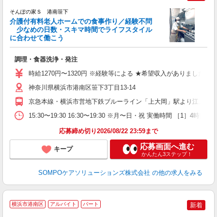
そんぽの家Ｓ 港南笹下
介護付有料老人ホームでの食事作り／経験不問
少なめの日数・スキマ時間でライフスタイル
に合わせて働こう
が
調理・食器洗浄・発注
週
（
時給1270円〜1320円 ※経験等による ★希望収入がありまし
神奈川県横浜市港南区笹下3丁目13-14
京急本線・横浜市営地下鉄ブルーライン「上大岡」駅より江ノ電バ
15:30〜19:30 16:30〜19:30 ※月〜日・祝 実働
応募締め切り2026/08/22 23:59まで
応募画面へ進む
キープ
かんたん3ステップ！
SOMPOケアソリューションズ株式会社
の他の求人をみる
横浜市港南区
アルバイト
パート
新着