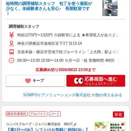
短時間の調理補助スタッフ 包丁を使う場面が
少なく、未経験者さんも安心♪ 長期歓迎です
策
！
週
ミ
調理補助スタッフ
支
時給1270円〜1320円 ※経験等による ★希望収入がありまし
神奈川県横浜市港南区笹下3丁目13-14
京急本線・横浜市営地下鉄ブルーライン「上大岡」駅より江ノ電バ
09:00〜13:00 10:00〜14:00 ※月〜日・祝 実働時間 4時間
応募締め切り2026/08/22 23:59まで
応募画面へ進む
キープ
かんたん3ステップ！
SOMPOケアソリューションズ株式会社
の他の求人をみる
横浜市港南区
アルバイト
パート
新着
コンパスグループ・ジャパン株式会社 39177_p
く
【週2日〜OK】シフトはお気軽に相談OK♪【