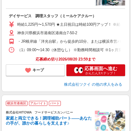
各
デイサービス 調理スタッフ（ミールケアクルー）
入
り
時給1,225円〜1,570円 ★土日祝日は時給100円アップ！ ※給
リ
神奈川県横浜市港南区港南台7-50-2
ー
O
・JR根岸線「洋光台駅」から徒歩約10分、または横浜市営バス乗
な
（1）09:00〜14:30（休憩なし） ※勤務時間相談可 ※1ヶ月
髪
応募締め切り2026/08/20 23:59まで
応募画面へ進む
キープ
かんたん3ステップ！
株式会社ツクイ
の他の求人をみる
横浜市港南区
アルバイト
パート
調
株式会社HITOWA フードサービスカンパニー
家庭と両立できる！調理補助パート――あなた
の手が、誰かの暮らしを支えます♪