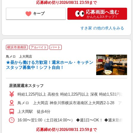
応募締め切り2026/08/31 23:59まで
応募画面へ進む
キープ
かんたん3ステップ！
すき家
の他の求人をみる
横浜市港南区
アルバイト
パート
鳥メロ 上大岡店
★昼から働ける方歓迎！週末ホール・キッチン
イ
スタッフ募集中！シフト自由！
履
勤
助
居酒屋週末スタッフ
時給1,225円以上 高校生 時給1,225円以上 深夜 時給1,531円以上 
鳥メロ 上大岡店 神奈川県横浜市港南区上大岡西2-1-28 アカフー
上大岡駅 徒歩4分
16:00〜翌1:00（土日祝14:00〜） ◆週1日〜OK！ ◆週
応募締め切り2026/08/31 23:59まで