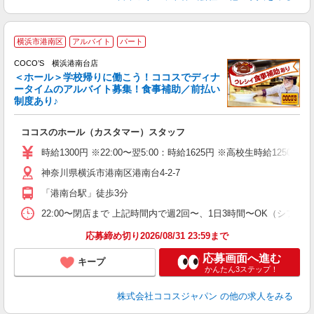
横浜市港南区
アルバイト
パート
COCO’S 横浜港南台店
＜ホール＞学校帰りに働こう！ココスでディナ
ータイムのアルバイト募集！食事補助／前払い
制度あり♪
な
ココスのホール（カスタマー）スタッフ
未
（
時給1300円 ※22:00〜翌5:00：時給1625円 ※高校生時給1250円 
神奈川県横浜市港南区港南台4-2-7
「港南台駅」徒歩3分
22:00〜閉店まで 上記時間内で週2回〜、1日3時間〜OK（シフト制
応募締め切り2026/08/31 23:59まで
応募画面へ進む
キープ
かんたん3ステップ！
株式会社ココスジャパン
の他の求人をみる