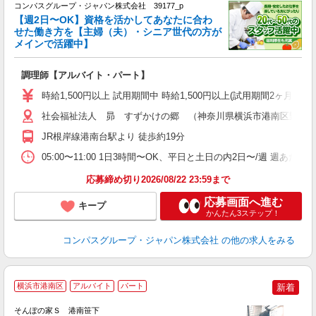
コンパスグループ・ジャパン株式会社 39177_p
く
【週2日〜OK】資格を活かしてあなたに合わ
せた働き方を【主婦（夫）・シニア世代の方が
メインで活躍中】
大
調理師【アルバイト・パート】
入
歓
時給1,500円以上 試用期間中 時給1,500円以上(試用期間2ヶ月
～
用
社会福祉法人 昴 すずかけの郷 （神奈川県横浜市港南区野庭町1
週
JR根岸線港南台駅より 徒歩約19分
内
O
05:00〜11:00 1日3時間〜OK、平日と土日の内2日〜/週 週あた
応募締め切り2026/08/22 23:59まで
応募画面へ進む
キープ
かんたん3ステップ！
コンパスグループ・ジャパン株式会社
の他の求人をみる
横浜市港南区
アルバイト
パート
新着
そんぽの家Ｓ 港南笹下