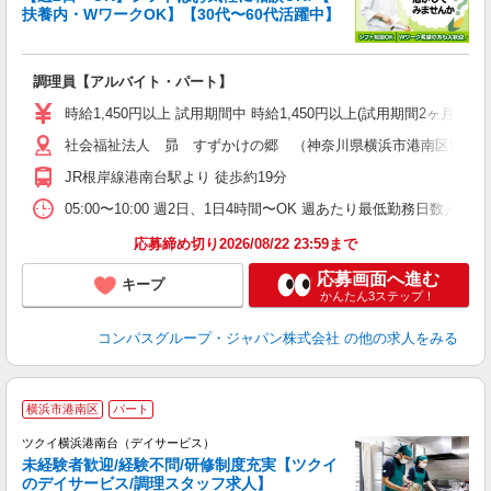
扶養内・WワークOK】【30代〜60代活躍中】
大
調理員【アルバイト・パート】
入
歓
時給1,450円以上 試用期間中 時給1,450円以上(試用期間2ヶ月
～
用
社会福祉法人 昴 すずかけの郷 （神奈川県横浜市港南区野庭町1
～
JR根岸線港南台駅より 徒歩約19分
扶
05:00〜10:00 週2日、1日4時間〜OK 週あたり最低勤務日数／2日
応募締め切り2026/08/22 23:59まで
応募画面へ進む
キープ
かんたん3ステップ！
コンパスグループ・ジャパン株式会社
の他の求人をみる
横浜市港南区
パート
ツクイ横浜港南台（デイサービス）
未経験者歓迎/経験不問/研修制度充実【ツクイ
のデイサービス/調理スタッフ求人】