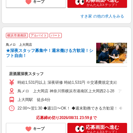
応募画面へ進む
キープ
かんたん3ステップ！
すき家
の他の求人をみる
横浜市港南区
アルバイト
パート
鳥メロ 上大岡店
★深夜スタッフ募集中！週末働ける方歓迎！シ
イ
フト自由！
履
昇
か
居酒屋深夜スタッフ
時給1,531円以上 深夜研修 時給1,531円 ※交通費規定支給
鳥メロ 上大岡店 神奈川県横浜市港南区上大岡西2-1-28 アカフー
上大岡駅 徒歩4分
22:00〜翌1:30 ◆週1日〜OK！ ◆週末勤務できる方歓迎！ 
応募締め切り2026/08/31 23:59まで
応募画面へ進む
キープ
かんたん3ステップ！