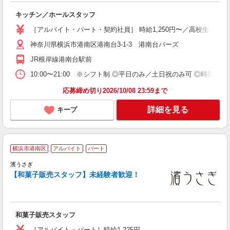
内
キッチン／ホールスタッフ
事
［アルバイト・パート・契約社員］ 時給1,250円〜／高校生：時給
神奈川県横浜市港南区港南台3-1-3 港南台バーズ
JR根岸線港南台駅前
10:00〜21:00 ※シフト制 ◎平日のみ／土日祝のみ可 ◎時間
応募締め切り2026/10/08 23:59まで
詳細を見る
キープ
横浜市港南区
アルバイト
パート
濱うさぎ
【和菓子販売スタッフ】未経験者歓迎！
働
未
内
和菓子販売スタッフ
［アルバイト・パート］時給1,225円