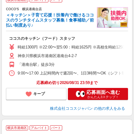
COCO’S 横浜港南台店
＜キッチン＞子育て応援！扶養内で働けるココ
スのランチタイムスタッフ募集！食事補助／前
払い制度あり♪
あ
ココスのキッチン（フード）スタッフ
未
（
時給1300円 ※22:00〜翌5:00：時給1625円 ※高校生時給1250円 
神奈川県横浜市港南区港南台4-2-7
「港南台駅」徒歩3分
9:00〜17:00 上記時間内で週2回〜、1日3時間〜OK（シフト制）
応募締め切り2026/08/31 23:59まで
応募画面へ進む
キープ
かんたん3ステップ！
株式会社ココスジャパン
の他の求人をみる
横浜市港南区
アルバイト
パート