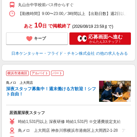
か
丸山台中学校前バス停からすぐ
【勤務時間】9:00〜23:00／3時間以上 【出勤日数】週2日以
10
あと
日
で掲載終了
(2026/08/19 23:59まで)
応募画面へ進む
キープ
かんたん3ステップ！
日本ケンタッキー・フライド・チキン株式会社
の他の求人をみる
横浜市港南区
アルバイト
パート
鳥メロ 上大岡店
深夜スタッフ募集中！週末働ける方歓迎！シフ
イ
ト自由！
履
昇
か
居酒屋深夜スタッフ
時給1,531円以上 深夜研修 時給1,531円 ※交通費規定支給
鳥メロ 上大岡店 神奈川県横浜市港南区上大岡西2-1-28 アカフー