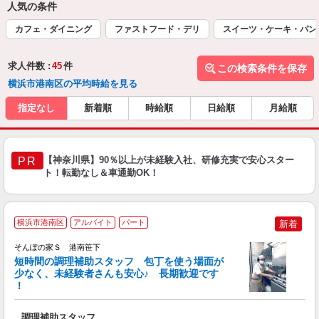
人気の条件
カフェ・ダイニング
ファストフード・デリ
スイーツ・ケーキ・パン
求人件数 :
45
件
この検索条件を保存
横浜市港南区の平均時給を見る
指定なし
新着順
時給順
日給順
月給順
【神奈川県】90％以上が未経験入社、研修充実で安心スター
PR
ト！転勤なし＆車通勤OK！
横浜市港南区
アルバイト
パート
新着
そんぽの家Ｓ 港南笹下
短時間の調理補助スタッフ 包丁を使う場面が
少なく、未経験者さんも安心♪ 長期歓迎です
策
！
週
O
調理補助スタッフ
活