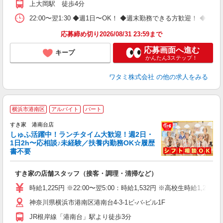
上大岡駅 徒歩4分
22:00〜翌1:30 ◆週1日〜OK！ ◆週末勤務できる方歓迎！ 
応募締め切り2026/08/31 23:59まで
応募画面へ進む
キープ
かんたん3ステップ！
ワタミ株式会社
の他の求人をみる
≪
横浜市港南区
アルバイト
パート
すき家 港南台店
しゅふ活躍中！ランチタイム大歓迎！週2日・
安
1日2h〜応相談♪未経験／扶養内勤務OK☆履歴
書不要
の
すき家の店舗スタッフ（接客・調理・清掃など）
履
タ
時給1,225円 ※22:00〜翌5:00：時給1,532円 ※高校生時給1,225
（
神奈川県横浜市港南区港南台4-3-1ビ-バ-ビル1F
夜
割
JR根岸線「港南台」駅より徒歩3分