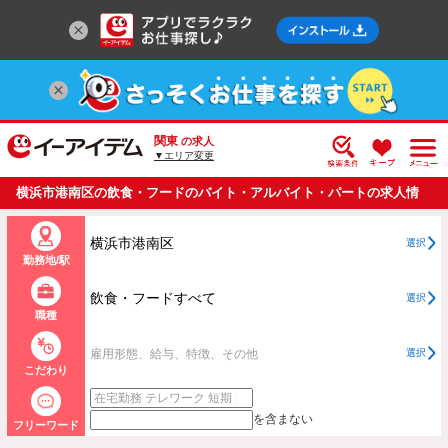
関東
の求人
▼エリア変更
横浜市港南区の飲食・フードのバイト・アルバイト・パートの求人情
報一覧
横浜市港南区
選択
勤務地/駅
飲食・フードすべて
選択
職種
雇用形態、給与、特徴、その他
選択
こだわり
を含まない
フリーワード