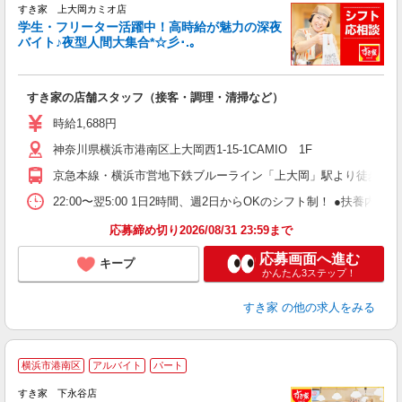
すき家 上大岡カミオ店
学生・フリーター活躍中！高時給が魅力の深夜
バイト♪夜型人間大集合*☆彡･.｡
つ
すき家の店舗スタッフ（接客・調理・清掃など）
履
ミ
時給1,688円
～
神奈川県横浜市港南区上大岡西1-15-1CAMIO 1F
内
あ
京急本線・横浜市営地下鉄ブルーライン「上大岡」駅より徒歩2分
22:00〜翌5:00 1日2時間、週2日からOKのシフト制！ ●扶養内勤務
応募締め切り2026/08/31 23:59まで
応募画面へ進む
キープ
かんたん3ステップ！
すき家
の他の求人をみる
≪
横浜市港南区
アルバイト
パート
すき家 下永谷店