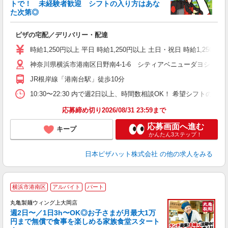
トで！ 未経験者歓迎 シフトの入り方はあな
れ
た次第◎
友
躍
ピザの宅配／デリバリー・配達
（
中
時給1,250円以上 平日 時給1,250円以上 土日・祝日 時給1,250円以
ル
神奈川県横浜市港南区日野南4-1-6 シティアベニューダヨシダ
険
K
JR根岸線「港南台駅」徒歩10分
内
10:30〜22:30 内で週2日以上、時間数相談OK！ 希望シフト
応募締め切り2026/08/31 23:59まで
応募画面へ進む
キープ
かんたん3ステップ！
日本ピザハット株式会社
の他の求人をみる
横浜市港南区
アルバイト
パート
丸亀製麺ウィング上大岡店
週2日〜／1日3h〜OK◎お子さまが月最大1万
円まで無償で食事を楽しめる家族食堂スタート