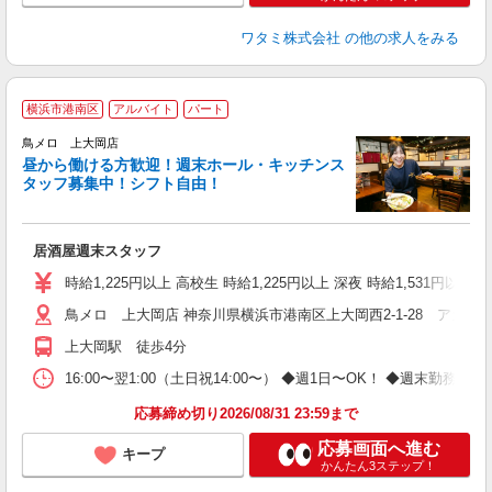
ワタミ株式会社
の他の求人をみる
横浜市港南区
アルバイト
パート
鳥メロ 上大岡店
昼から働ける方歓迎！週末ホール・キッチンス
イ
タッフ募集中！シフト自由！
履
勤
助
居酒屋週末スタッフ
時給1,225円以上 高校生 時給1,225円以上 深夜 時給1,531円以上 
鳥メロ 上大岡店 神奈川県横浜市港南区上大岡西2-1-28 アカフー
上大岡駅 徒歩4分
16:00〜翌1:00（土日祝14:00〜） ◆週1日〜OK！ ◆週
応募締め切り2026/08/31 23:59まで
応募画面へ進む
キープ
かんたん3ステップ！