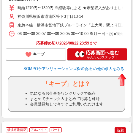
ま
時給1270円〜1320円 ※経験等による ★希望収入がありまし
神奈川県横浜市港南区笹下3丁目13-14
京急本線・横浜市営地下鉄ブルーライン「上大岡」駅より江ノ電バ
06:00〜08:30 07:00〜09:30 05:30〜10:00 
応募締め切り2026/08/22 23:59まで
応募画面へ進む
キープ
かんたん3ステップ！
SOMPOケアソリューションズ株式会社
の他の求人をみる
「キープ」とは？
気になるお仕事をワンクリックで保存
まとめてチェック＆まとめて応募も可能
会員登録無しで今すぐご利用いただけます
横浜市港南区
アルバイト
パート
新着