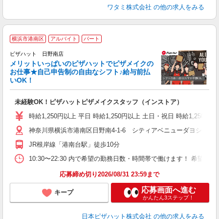
ワタミ株式会社
の他の求人をみる
横浜市港南区
アルバイト
パート
ピザハット 日野南店
メリットいっぱいのピザハットでピザメイクの
お仕事★自己申告制の自由なシフト♪給与前払
いOK！
う
だ
未経験OK！ピザハットピザメイクスタッフ（インストア）
友
躍
時給1,250円以上 平日 時給1,250円以上 土日・祝日 時給1,250円以
（
神奈川県横浜市港南区日野南4-1-6 シティアベニューダヨシダ
中
ル
JR根岸線「港南台駅」徒歩10分
険
K
10:30〜22:30 内で希望の勤務日数・時間帯で働けます！ 希
（
応募締め切り2026/08/31 23:59まで
応募画面へ進む
キープ
かんたん3ステップ！
日本ピザハット株式会社
の他の求人をみる