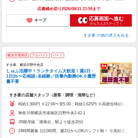
応募締め切り2026/08/31 23:59まで
応募画面へ進む
キープ
かんたん3ステップ！
すき家
の他の求人をみる
≪
横浜市港南区
アルバイト
パート
すき家 横浜日野中央店
しゅふ活躍中！ランチタイム大歓迎！週2日・
安
1日2h〜応相談♪未経験／扶養内勤務OK☆履歴
書不要
の
すき家の店舗スタッフ（接客・調理・清掃など）
履
タ
時給1,300円 ※22:00〜翌5:00：時給1,625円 ※高校生時給1,225
（
神奈川県横浜市港南区日野中央2-42-1
夜
事
JR根岸線「港南台」駅より徒歩20分
24時間募集 1日2時間、週2日からOKのシフト制！ ※高校生のシ