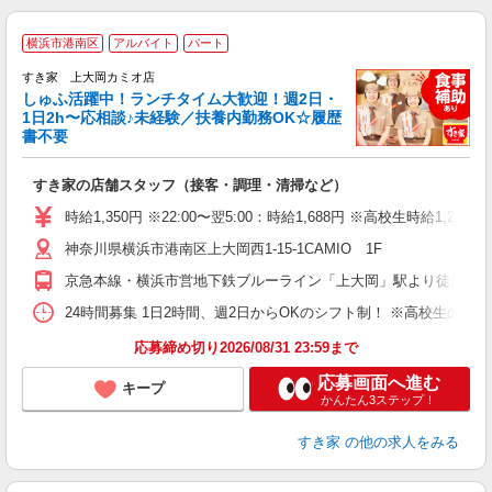
≪
横浜市港南区
アルバイト
パート
すき家 上大岡カミオ店
しゅふ活躍中！ランチタイム大歓迎！週2日・
安
1日2h〜応相談♪未経験／扶養内勤務OK☆履歴
書不要
の
すき家の店舗スタッフ（接客・調理・清掃など）
履
タ
時給1,350円 ※22:00〜翌5:00：時給1,688円 ※高校生時給1,225
（
神奈川県横浜市港南区上大岡西1-15-1CAMIO 1F
夜
割
京急本線・横浜市営地下鉄ブルーライン「上大岡」駅より徒歩2分
24時間募集 1日2時間、週2日からOKのシフト制！ ※高校生のシ
応募締め切り2026/08/31 23:59まで
応募画面へ進む
キープ
かんたん3ステップ！
すき家
の他の求人をみる