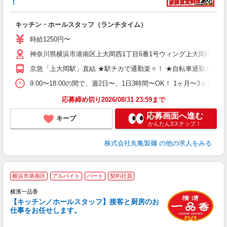
！
ル
キッチン・ホールスタッフ（ランチタイム）
入
者
時給1250円〜
不
神奈川県横浜市港南区上大岡西1丁目6番1号ウィング上大岡B1F
中
り
京急「上大岡駅」直結 ★駅チカで通勤楽々！ ★自転車通勤も可
時
ト
9:00〜18:00の間で、週2日〜、1日3時間〜OK！ 1ヶ月
煙
応募締め切り2026/08/31 23:59まで
応募画面へ進む
キープ
かんたん3ステップ！
株式会社丸亀製麺
の他の求人をみる
横浜市港南区
アルバイト
パート
契約社員
横濱一品香
未
【キッチン／ホールスタッフ】接客と厨房のお
ー
仕事をお任せします。
K
日