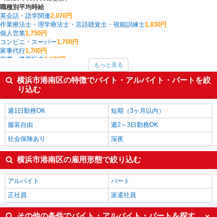
職種別平均時給
英会話・語学関連
2,070円
作業療法士・理学療法士・言語聴覚士・視能訓練士
1,830円
個人営業
1,750円
コンビニ・スーパー
1,700円
家事代行
1,700円
家電・携帯販売
1,673円
もっと見る
看護師・保健師・看護助手・助産師
1,662円
バス
1,650円
横浜市港南区の特徴でバイト・アルバイト・パートを絞
送迎ドライバー
1,650円
り込む
整体・鍼灸師・柔道整復師・マッサージ師・リハビリスタッフ
1,600円
横浜市港南区の他の職種の平均時給を見る
週1日勤務OK
短期（3ヶ月以内）
服装自由
週2～3日勤務OK
社会保険あり
深夜
横浜市港南区の雇用形態で絞り込む
アルバイト
パート
正社員
派遣社員
その他の条件でバイト・アルバイト・パートを探す