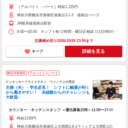
［アルバイト・パート］時給1,225円
神奈川県横浜市港南区港南台3-1-3 港南台バーズ
JR根岸線港南台駅前
9:00〜20:00 ※シフト制 ◎時間・曜日応相談 ◎1日5時間〜、週
応募締め切り2026/10/29 23:59まで
詳細を見る
キープ
横浜市港南区
アルバイト
パート
ケンタッキーフライドチキン ウイング上大岡店
主婦（夫）・学生必見！ シフトに融通が利く
から働きやすい！ 未経験からのチャレンジも
大歓迎♪
見
カウンター・キッチンスタッフ ＜優先募集日時＞11:00〜17:00
未
ダ
時給1230円
昇
神奈川県横浜市港南区上大岡西1-6-1ウィング上大岡B-131
上