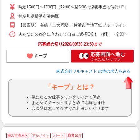
リ
時給1500円〜1700円（22:00〜翌5:00の深夜手当で時給UP） 
～
神奈川県横浜市港南区
り
以
【最寄駅】 各線「上大岡駅」 横浜市営地下鉄ブルーライン「上永
勤
バ
★あなたの都合に合わせて自由に選択OK！ （例） ・9:00〜12:00 ・9:0
通
応募締め切り2026/09/30 23:59まで
応募画面へ進む
キープ
かんたん3ステップ！
株式会社フルキャスト
の他の求人をみる
「キープ」とは？
気になるお仕事をワンクリックで保存
まとめてチェック＆まとめて応募も可能
会員登録無しで今すぐご利用いただけます
横浜市港南区
アルバイト
パート
職業紹介