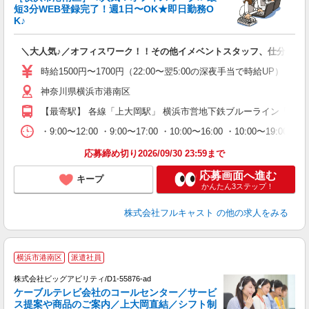
短3分WEB登録完了！週1日〜OK★即日勤務O
K♪
フ
＼大人気♪／オフィスワーク！！その他イメベントスタッフ、仕分け等
友
リ
時給1500円〜1700円（22:00〜翌5:00の深夜手当で時給UP） 
～
神奈川県横浜市港南区
り
以
【最寄駅】 各線「上大岡駅」 横浜市営地下鉄ブルーライン「上永
勤
バ
・9:00〜12:00 ・9:00〜17:00 ・10:00〜16:00 ・10
通
応募締め切り2026/09/30 23:59まで
応募画面へ進む
キープ
かんたん3ステップ！
株式会社フルキャスト
の他の求人をみる
横浜市港南区
派遣社員
株式会社ビッグアビリティ/D1-55876-ad
ケーブルテレビ会社のコールセンター／サービ
ス提案や商品のご案内／上大岡直結／シフト制