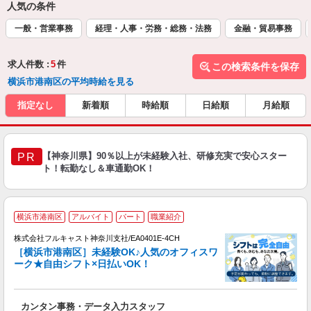
人気の条件
一般・営業事務
経理・人事・労務・総務・法務
金融・貿易事務
求人件数 :
5
件
この検索条件を保存
横浜市港南区の平均時給を見る
指定なし
新着順
時給順
日給順
月給順
【神奈川県】90％以上が未経験入社、研修充実で安心スター
PR
ト！転勤なし＆車通勤OK！
横浜市港南区
アルバイト
パート
職業紹介
株式会社フルキャスト神奈川支社/EA0401E-4CH
［横浜市港南区］未経験OK♪人気のオフィスワ
ーク★自由シフト×日払いOK！
ス
カンタン事務・データ入力スタッフ
友