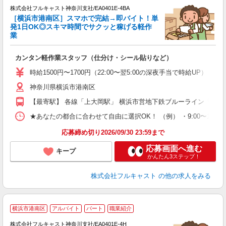
株式会社フルキャスト神奈川支社/EA0401E-4BA
［横浜市港南区］スマホで完結→即バイト！単
1
発1日OK◎スキマ時間でサクッと稼げる軽作
G
業
る
友
カンタン軽作業スタッフ（仕分け・シール貼りなど）
リ
～
時給1500円〜1700円（22:00〜翌5:00の深夜手当で時給UP） 
り
神奈川県横浜市港南区
以
勤
【最寄駅】 各線「上大岡駅」 横浜市営地下鉄ブルーライン「上永
車
支
★あなたの都合に合わせて自由に選択OK！ （例） ・9:00〜12:00 ・9:0
応募締め切り2026/09/30 23:59まで
応募画面へ進む
キープ
かんたん3ステップ！
株式会社フルキャスト
の他の求人をみる
大
横浜市港南区
アルバイト
パート
職業紹介
ャ
回
株式会社フルキャスト神奈川支社/EA0401E-4H