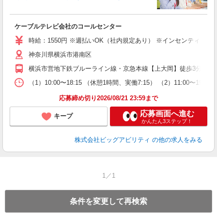
ー
分
ケーブルテレビ会社のコールセンター
高
時給：1550円 ※週払いOK（社内規定あり） ※インセンティブあり
神奈川県横浜市港南区
横浜市営地下鉄ブルーライン線・京急本線【上大岡】徒歩3分
（1）10:00〜18:15 （休憩1時間、実働7:15） （2）11:00〜
応募締め切り2026/08/21 23:59まで
応募画面へ進む
キープ
かんたん3ステップ！
株式会社ビッグアビリティ
の他の求人をみる
1／1
条件を変更して再検索