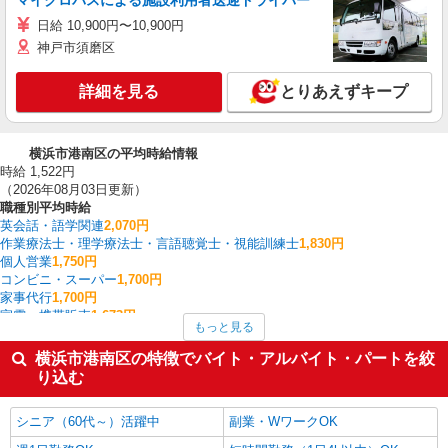
マイクロバスによる施設利用者送迎ドライバー
日給 10,900円〜10,900円
神戸市須磨区
詳細を見る
とりあえずキープ
横浜市港南区の平均時給情報
時給 1,522円
（2026年08月03日更新）
職種別平均時給
英会話・語学関連
2,070円
作業療法士・理学療法士・言語聴覚士・視能訓練士
1,830円
個人営業
1,750円
コンビニ・スーパー
1,700円
家事代行
1,700円
家電・携帯販売
1,673円
もっと見る
看護師・保健師・看護助手・助産師
1,662円
バス
1,650円
横浜市港南区の特徴でバイト・アルバイト・パートを絞
送迎ドライバー
1,650円
り込む
整体・鍼灸師・柔道整復師・マッサージ師・リハビリスタッフ
1,600円
横浜市港南区の他の職種の平均時給を見る
シニア（60代～）活躍中
副業・WワークOK