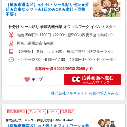
［横浜市港南区］≪仕分・シール貼り他≫★昇
給★自由なシフト★1日のみOK★来社・面接
不要！
み
友
仕分け シール貼り 倉庫内軽作業 オフィスワーク イベントスタッフ等
リ
～
時給1500円〜1700円（22:00〜翌5:00の深夜手当で時給UP） 
り
神奈川県横浜市港南区
以
勤
【最寄駅】 各線「上大岡駅」 横浜市営地下鉄ブルーライン「上永
車
支
・9:00〜12:00 ・9:00〜17:00 ・10:00〜16:00 ・10
応募締め切り2026/09/30 23:59まで
応募画面へ進む
キープ
かんたん3ステップ！
株式会社フルキャスト
の他の求人をみる
横浜市港南区
アルバイト
パート
職業紹介
株式会社フルキャスト神奈川支社/EA0401E-4AP
［横浜市港南区］≪人気！オフィスワーク≫最