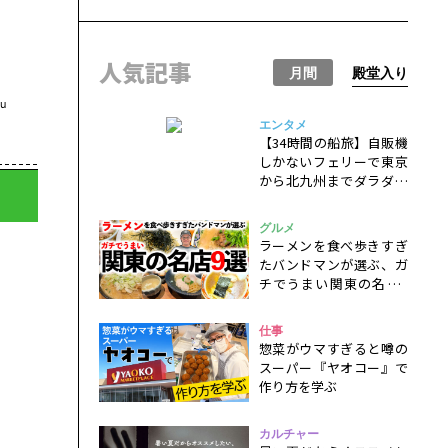
人気記事
月間
殿堂入り
u
エンタメ
【34時間の船旅】自販機
しかないフェリーで東京
から北九州までダラダラ
と過ごすだけの一人旅
グルメ
ラーメンを食べ歩きすぎ
たバンドマンが選ぶ、ガ
チでうまい関東の名店9
選！
仕事
惣菜がウマすぎると噂の
スーパー『ヤオコー』で
作り方を学ぶ
カルチャー