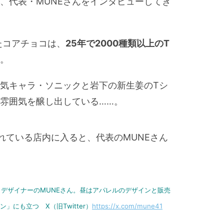
、代表・MUNEさんをインタビューしてき
たコアチョコは、
25年で2000種類以上のT
。
気キャラ・ソニックと岩下の新生姜のTシ
雰囲気を醸し出している……。
れている店内に入ると、代表のMUNEさん
／デザイナーのMUNEさん。昼はアパレルのデザインと販売
」にも立つ X（旧Twitter）
https://x.com/mune41