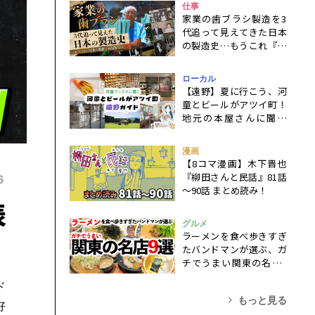
仕事
家業の歯ブラシ製造を3
代追って見えてきた日本
の製造史…もうこれ『百
年の孤独』八尾版では
ローカル
【遠野】夏に行こう、河
童とビールがアツイ町！
地元の本屋さんに聞く
『遠野物語』を楽しむ旅
行ガイド
漫画
【8コマ漫画】木下晋也
『柳田さんと民話』81話
6
～90話 まとめ読み！
表
グルメ
ラーメンを食べ歩きすぎ
たバンドマンが選ぶ、ガ
チでうまい関東の名店9
選！
ド
もっと見る
好