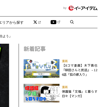
by
エリアから探す
出よう」
新着記事
漫画
【8コマ漫画】木下晋也
『柳田さんと民話』 – 12
6話「狐の嫁入り」
漫画
保護猫「文福」と暮らす
日々【マンガ】