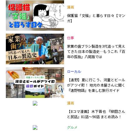
漫画
保護猫「文福」と暮らす日々【マン
ガ】
仕事
家業の歯ブラシ製造を3代追って見え
てきた日本の製造史…もうこれ『百
年の孤独』八尾版では
ローカル
【遠野】夏に行こう、河童とビール
がアツイ町！ 地元の本屋さんに聞く
『遠野物語』を楽しむ旅行ガイド
漫画
【8コマ漫画】木下晋也 『柳田さん
と民話』81話～90話 まとめ読み！
グルメ