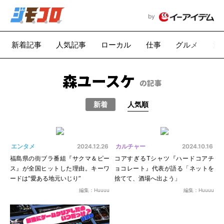
by
新着記事
人気記事
ローカル
仕事
グルメ
漫
森ユースケ
の記事
新着
人気順
エンタメ
カルチャー
2024.12.26
2024.10.16
福島県の街ブラ番組『サクマ＆ピー
コアすぎるTシャツ『ハードコアチ
ス』が全国ヒットした理由。キーワ
ョコレート』代表が語る「ネットを
ードは“愛ある地元いじり”
捨てて、酒場へ出よう」
編集：Huuuu
編集：Huuuu