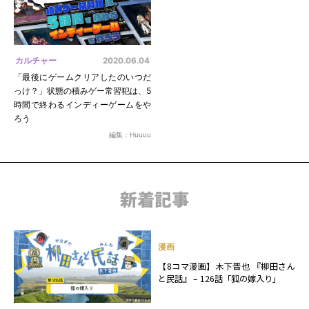
カルチャー
2020.06.04
「最後にゲームクリアしたのいつだ
っけ？」状態の積みゲー常習犯は、5
時間で終わるインディーゲームをや
ろう
編集：Huuuu
新着記事
漫画
【8コマ漫画】木下晋也 『柳田さん
と民話』 – 126話「狐の嫁入り」