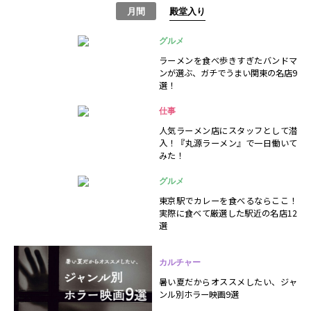
月間
殿堂入り
グルメ
ラーメンを食べ歩きすぎたバンドマ
ンが選ぶ、ガチでうまい関東の名店9
選！
仕事
人気ラーメン店にスタッフとして潜
入！『丸源ラーメン』で一日働いて
みた！
グルメ
東京駅でカレーを食べるならここ！
実際に食べて厳選した駅近の名店12
選
カルチャー
暑い夏だからオススメしたい、ジャ
ンル別ホラー映画9選