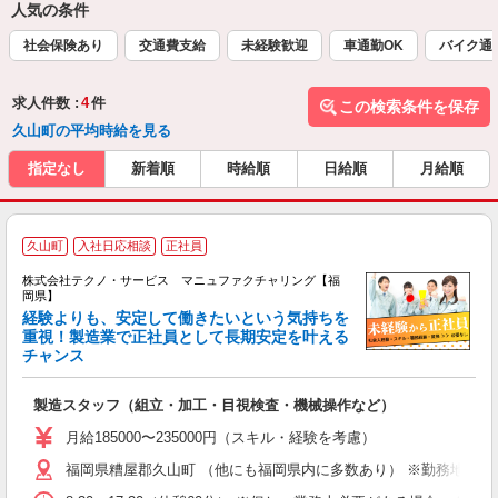
人気の条件
社会保険あり
交通費支給
未経験歓迎
車通勤OK
バイク通
求人件数 :
4
件
この検索条件を保存
久山町の平均時給を見る
指定なし
新着順
時給順
日給順
月給順
久山町
入社日応相談
正社員
株式会社テクノ・サービス マニュファクチャリング【福
岡県】
経験よりも、安定して働きたいという気持ちを
重視！製造業で正社員として長期安定を叶える
チャンス
く
入
製造スタッフ（組立・加工・目視検査・機械操作など）
未
あ
月給185000〜235000円（スキル・経験を考慮）
遣
福岡県糟屋郡久山町 （他にも福岡県内に多数あり） ※勤務地はご