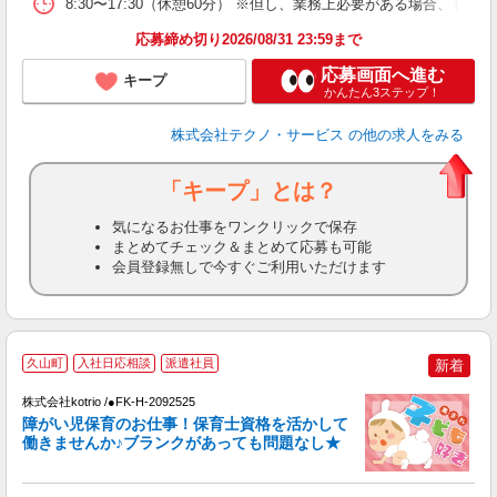
8:30〜17:30（休憩60分） ※但し、業務上必要がある場合
応募締め切り2026/08/31 23:59まで
応募画面へ進む
キープ
かんたん3ステップ！
株式会社テクノ・サービス
の他の求人をみる
「キープ」とは？
気になるお仕事をワンクリックで保存
まとめてチェック＆まとめて応募も可能
会員登録無しで今すぐご利用いただけます
2
久山町
入社日応相談
派遣社員
新着
株式会社kotrio /●FK-H-2092525
女
障がい児保育のお仕事！保育士資格を活かして
ド
働きませんか♪ブランクがあっても問題なし★
活
ル
自