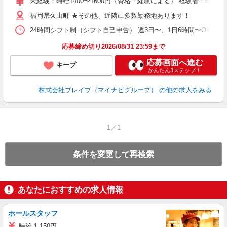
未経験：時給1400〜1600円（資格・経験による） 経験者：時給1
代
福岡県久山町 ★その他、近隣に多数勤務地あります！
O
24時間シフト制（シフト自己申告） 週3日〜、1日6時間〜OK 【勤務
応募締め切り2026/08/31 23:59まで
応募画面へ進む
キープ
かんたん3ステップ！
株式会社ブレイブ（マイナビグループ）
の他の求人をみる
1／1
条件を変更して再検索
あなたにおすすめの求人情報
ホールスタッフ
時給 1,150円