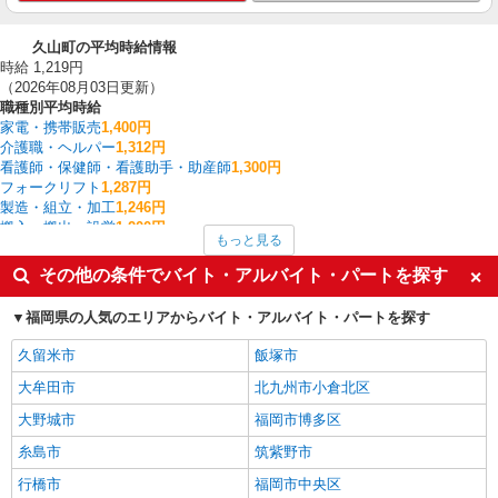
久山町の平均時給情報
時給 1,219円
（2026年08月03日更新）
職種別平均時給
家電・携帯販売
1,400円
介護職・ヘルパー
1,312円
看護師・保健師・看護助手・助産師
1,300円
フォークリフト
1,287円
製造・組立・加工
1,246円
搬入・搬出・設営
1,200円
もっと見る
梱包・仕分け・ピッキング
1,196円
保育士・保育補助
1,181円
その他の条件でバイト・アルバイト・パートを探す
入出庫・商品管理・検品・検査
1,168円
清掃・ハウスクリーニング
1,160円
福岡県の人気のエリアからバイト・アルバイト・パートを探す
久山町の他の職種の平均時給を見る
久留米市
飯塚市
大牟田市
北九州市小倉北区
大野城市
福岡市博多区
糸島市
筑紫野市
行橋市
福岡市中央区