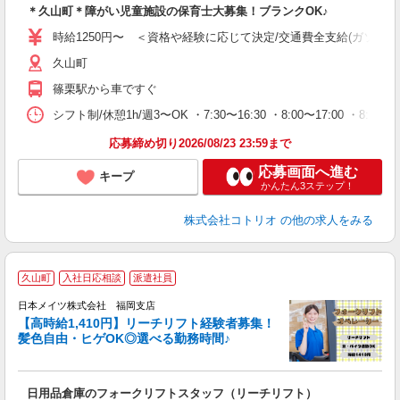
＊久山町＊障がい児童施設の保育士大募集！ブランクOK♪
役
時給1250円〜 ＜資格や経験に応じて決定/交通費全支給(ガソリン
久山町
篠栗駅から車ですぐ
シフト制/休憩1h/週3〜OK ・7:30〜16:30 ・8:00〜17:00 ・8:30
応募締め切り2026/08/23 23:59まで
応募画面へ進む
キープ
かんたん3ステップ！
株式会社コトリオ
の他の求人をみる
久山町
入社日応相談
派遣社員
入
日本メイツ株式会社 福岡支店
タ
【高時給1,410円】リーチリフト経験者募集！
間
髪色自由・ヒゲOK◎選べる勤務時間♪
色
イ
日用品倉庫のフォークリフトスタッフ（リーチリフト）