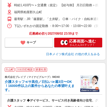
時給1,410円〜＋交通費（規定） 【給与例】 月21日勤務＋残業2h/日の場
福岡県粕屋郡久山町
最寄駅：JR「篠栗駅」「土井駅」 ◎車・バイク・自転車通勤OK！
下記いずれかの固定勤務 ・8:00〜17:00 ・13:00〜22:00 （
応募締め切り2027/08/02 23:59まで
応募画面へ進む
キープ
かんたん3ステップ！
日本メイツ株式会社
の他の求人をみる
久山町
入社日応相談
派遣社員
株式会社ブレイブ（マイナビグループ）/MD40
介護スタッフ≪サ高住／日払い≫週3日〜OK
！16000件以上の案件からあなたの希望叶えま
す。
ト
介護スタッフ ◆デイサービス、サービス付き高齢者向け住宅、グルー
入
ー