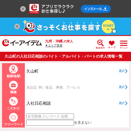
九州・沖縄
の求人
▼エリア変更
久山町の入社日応相談のバイト・アルバイト・パートの求人情報一覧
久山町
選択
勤務地/駅
未設定
例）食品、事務、アパレル
選択
職種
入社日応相談
選択
こだわり
を含まない
フリーワード