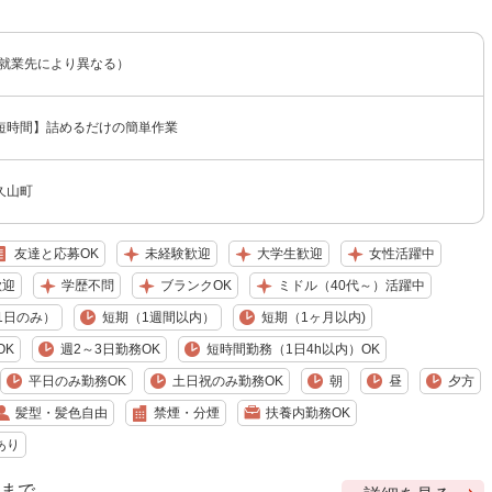
（就業先により異なる）
短時間】詰めるだけの簡単作業
久山町
友達と応募OK
未経験歓迎
大学生歓迎
女性活躍中
歓迎
学歴不問
ブランクOK
ミドル（40代～）活躍中
1日のみ）
短期（1週間以内）
短期（1ヶ月以内)
OK
週2～3日勤務OK
短時間勤務（1日4h以内）OK
平日のみ勤務OK
土日祝のみ勤務OK
朝
昼
夕方
髪型・髪色自由
禁煙・分煙
扶養内勤務OK
あり
9 まで