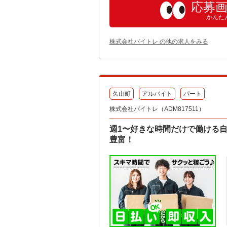
応募
かんた
株式会社バイトレ の他の求人をみる
久山町
アルバイト
パート
株式会社バイトレ（ADM817511）
週1〜好きな時間だけで働ける
豊富！