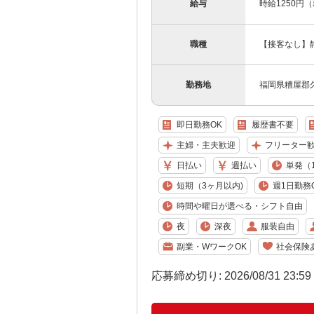
給与
時給1250円
職種
【接客なし】
勤務地
福岡県糟屋郡
即日勤務OK
履歴書不要
主婦・主夫歓迎
フリーター
日払い
週払い
単発（
短期（3ヶ月以内)
週1日勤務
時間や曜日が選べる・シフト自由
夜
深夜
服装自由
副業・WワークOK
社会保険
応募締め切り: 2026/08/31 23:5