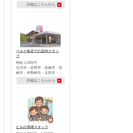
詳細はこちらから
ベルク各店での店内スタッ
フ
時給 1,065円
古河市・佐野市・前橋市・高
崎市・伊勢崎市・太田市・館
林市・藤岡市・大泉町・さい
詳細はこちらから
たま市北区・川越市・熊谷
市・行田市・秩父市・所沢
市・飯能市・東松山市・坂戸
市・鶴ケ島市・千葉市中央
区・市川市・松戸市・習志野
市・柏市・流山市・八千代
市・足立区・江戸川区・八王
子市・町田市
ビルの清掃スタッフ