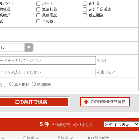
ルバイト
パート
正社員
約社員
派遣社員
紹介予定派遣
業紹介
業務委託
独立開業
託
その他
を含む
を含まない
なし
本日掲載
締切間近
この検索条件を保存
条件で検索
5 件
の情報が見つかりました
日給順
月給順
並び替え解除