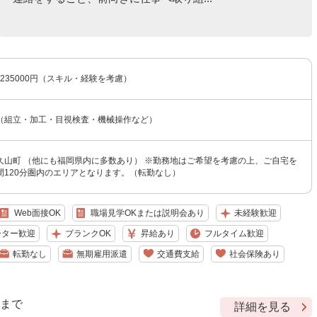
〜235000円（スキル・経験を考慮）
（組立・加工・目視検査・機械操作など）
久山町 （他にも福岡県内に多数あり） ※勤務地はご希望を考慮の上、ご自宅を
間120分圏内のエリアとなります。（転勤なし）
Web面接OK
職場見学OKまたは説明会あり
未経験歓迎
ーター歓迎
ブランクOK
昇給あり
フルタイム歓迎
転勤なし
無期雇用派遣
交通費支給
社会保険あり
9 まで
詳細を見る