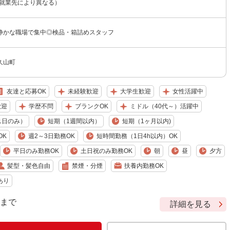
（就業先により異なる）
静かな職場で集中◎検品・箱詰めスタッフ
久山町
友達と応募OK
未経験歓迎
大学生歓迎
女性活躍中
歓迎
学歴不問
ブランクOK
ミドル（40代～）活躍中
1日のみ）
短期（1週間以内）
短期（1ヶ月以内)
OK
週2～3日勤務OK
短時間勤務（1日4h以内）OK
平日のみ勤務OK
土日祝のみ勤務OK
朝
昼
夕方
髪型・髪色自由
禁煙・分煙
扶養内勤務OK
あり
9 まで
詳細を見る