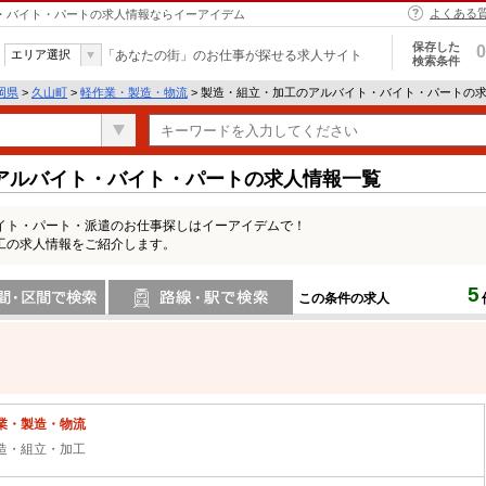
よくある
ト・バイト・パートの求人情報ならイーアイデム
保存した
0
エリア選択
「あなたの街」のお仕事が探せる求人サイト
検索条件
岡県
>
久山町
>
軽作業・製造・物流
> 製造・組立・加工のアルバイト・バイト・パートの
アルバイト・バイト・パートの求人情報一覧
イト・パート・派遣のお仕事探しはイーアイデムで！
工の求人情報をご紹介します。
5
この条件の求人
間で検索
路線・駅・駅で検索
業・製造・物流
造・組立・加工