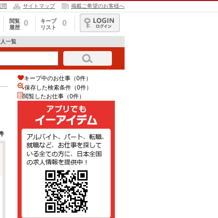
質問
サイトマップ
掲載ご希望のお客様へ
閲覧
キープ
0
0
履歴
リスト
ログイン
求人一覧
キープ中のお仕事（0件）
保存した検索条件（
0
件）
閲覧したお仕事（0件）
件