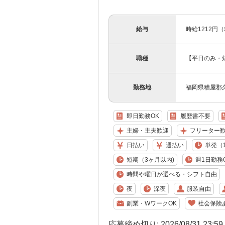
給与
時給1212円
職種
【平日のみ・
勤務地
福岡県糟屋郡
即日勤務OK
履歴書不要
主婦・主夫歓迎
フリーター
日払い
週払い
単発（
短期（3ヶ月以内)
週1日勤務
時間や曜日が選べる・シフト自由
夜
深夜
服装自由
副業・WワークOK
社会保険
応募締め切り: 2026/08/31 23:5