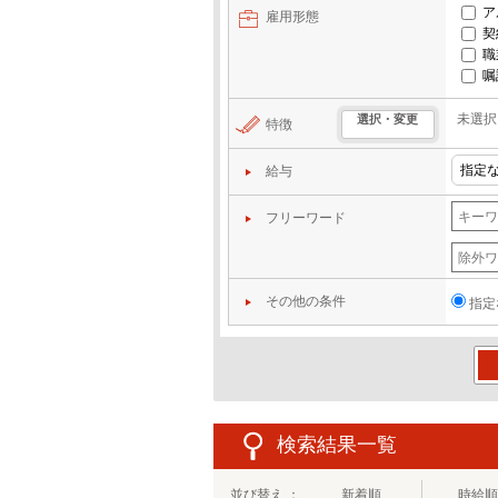
ア
雇用形態
契
職
嘱
未選択
選択・変更
特徴
給与
フリーワード
その他の条件
指定
この
検索結果一覧
並び替え ：
新着順
時給順