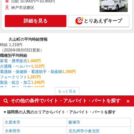
日給 10,900円〜10,900円
神戸市須磨区
詳細を見る
とりあえずキープ
久山町の平均時給情報
時給 1,219円
（2026年08月03日更新）
職種別平均時給
家電・携帯販売
1,400円
介護職・ヘルパー
1,312円
看護師・保健師・看護助手・助産師
1,300円
フォークリフト
1,287円
製造・組立・加工
1,246円
搬入・搬出・設営
1,200円
もっと見る
梱包・仕分け・ピッキング
1,196円
保育士・保育補助
1,181円
その他の条件でバイト・アルバイト・パートを探す
入出庫・商品管理・検品・検査
1,168円
清掃・ハウスクリーニング
1,160円
福岡県の人気のエリアからバイト・アルバイト・パートを探す
久山町の他の職種の平均時給を見る
久留米市
飯塚市
大牟田市
北九州市小倉北区