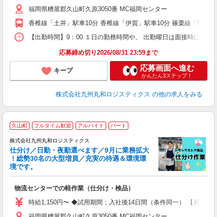
福岡県糟屋郡久山町久原3050番 MC福岡センター
香椎線「土井」駅車10分 香椎線「伊賀」駅車10分 篠栗線「門松
【出勤時間】9：00 １日の勤務時間や、 出勤曜日は面接時に ご
応募締め切り2026/08/31 23:59まで
応募画面へ進む
キープ
かんたん3ステップ！
株式会社九州丸和ロジスティクス
の他の求人をみる
久山町
フルタイム歓迎
アルバイト
パート
り
4
株式会社九州丸和ロジスティクス
例
仕分け／日勤・夜勤選べます／9月に業務拡大
し
！総勢30名の大型増員／充実の待遇＆環境環
未
境です。
～
夕
物流センターでの軽作業（仕分け・検品）
制
時給1,150円〜 ◆試用期間：入社後14日間（条件同一） 【月収例】 1
福岡県糟屋郡久山町久原3050番 MC福岡センター