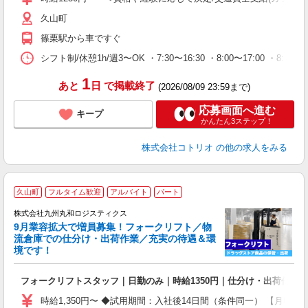
久山町
篠栗駅から車ですぐ
シフト制/休憩1h/週3〜OK ・7:30〜16:30 ・8:00〜17:00 ・8:30
1
あと
日
で掲載終了
(2026/08/09 23:59まで)
応募画面へ進む
キープ
かんたん3ステップ！
株式会社コトリオ
の他の求人をみる
充
久山町
フルタイム歓迎
アルバイト
パート
日
株式会社九州丸和ロジスティクス
経
9月業容拡大で増員募集！フォークリフト／物
給
流倉庫での仕分け・出荷作業／充実の待遇＆環
夕
境です！
貸
フォークリフトスタッフ｜日勤のみ｜時給1350円｜仕分け・出荷作業
時給1,350円〜 ◆試用期間：入社後14日間（条件同一） 【月収例】 1日