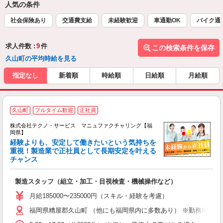
人気の条件
社会保険あり
交通費支給
未経験歓迎
車通勤OK
バイク通
求人件数 :
9
件
この検索条件を保存
久山町の平均時給を見る
指定なし
新着順
時給順
日給順
月給順
久山町
フルタイム歓迎
正社員
株式会社テクノ・サービス マニュファクチャリング【福
岡県】
経験よりも、安定して働きたいという気持ちを
重視！製造業で正社員として長期安定を叶える
チャンス
く
入
製造スタッフ（組立・加工・目視検査・機械操作など）
未
あ
月給185000〜235000円（スキル・経験を考慮）
遣
福岡県糟屋郡久山町 （他にも福岡県内に多数あり） ※勤務地はご