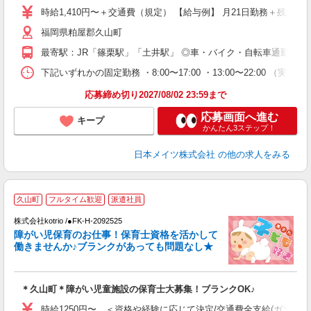
時給1,410円〜＋交通費（規定） 【給与例】 月21日勤務＋残業2h/日の場
福岡県粕屋郡久山町
最寄駅：JR「篠栗駅」「土井駅」 ◎車・バイク・自転車通勤OK！
下記いずれかの固定勤務 ・8:00〜17:00 ・13:00〜22:00 （
応募締め切り2027/08/02 23:59まで
応募画面へ進む
キープ
かんたん3ステップ！
日本メイツ株式会社
の他の求人をみる
2
久山町
フルタイム歓迎
派遣社員
株式会社kotrio /●FK-H-2092525
女
障がい児保育のお仕事！保育士資格を活かして
ド
働きませんか♪ブランクがあっても問題なし★
活
ル
自
＊久山町＊障がい児童施設の保育士大募集！ブランクOK♪
役
時給1250円〜 ＜資格や経験に応じて決定/交通費全支給(ガソリン