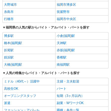
大野城市
福岡市博多区
糸島市
筑紫野市
行橋市
福岡市中央区
福岡県の人気の駅からバイト・アルバイト・パートを探す
博多駅
小倉(福岡)駅
橋本(福岡)駅
天神駅
折尾駅
赤坂(福岡)駅
姪浜駅
香椎駅
大橋(福岡)駅
南福岡駅
人気の特集からバイト・アルバイト・パートを探す
ミドル（40代～）活躍中
主婦・主夫歓迎
高校生OK
パート
オープニングスタッフ
短期（3ヶ月以内）
派遣
副業・WワークOK
ファッション・アパレル
職種・条件一覧