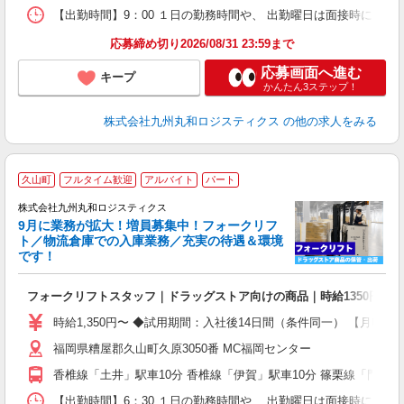
【出勤時間】9：00 １日の勤務時間や、 出勤曜日は面接時に 
応募締め切り2026/08/31 23:59まで
応募画面へ進む
キープ
かんたん3ステップ！
株式会社九州丸和ロジスティクス
の他の求人をみる
充
久山町
フルタイム歓迎
アルバイト
パート
1
株式会社九州丸和ロジスティクス
経
9月に業務が拡大！増員募集中！フォークリフ
給
ト／物流倉庫での入庫業務／充実の待遇＆環境
夕
です！
貸
フォークリフトスタッフ｜ドラッグストア向けの商品｜時給1350円
時給1,350円〜 ◆試用期間：入社後14日間（条件同一） 【月収例】 
福岡県糟屋郡久山町久原3050番 MC福岡センター
香椎線「土井」駅車10分 香椎線「伊賀」駅車10分 篠栗線「門松
【出勤時間】6：30 １日の勤務時間や、 出勤曜日は面接時に 