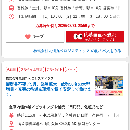
香椎線「土井」駅車10分 香椎線「伊賀」駅車10分 篠栗線「門松
【出勤時間】 ［1］10：00 ［2］11：00 ［3］18：00
応募締め切り2026/08/31 23:59まで
応募画面へ進む
キープ
かんたん3ステップ！
株式会社九州丸和ロジスティクス
の他の求人をみる
久山町
フルタイム歓迎
アルバイト
パート
り
中
株式会社九州丸和ロジスティクス
☆
履歴書不要／9月、業務拡大！総勢30名の大型
未
増員／充実の待遇＆環境で長く安定して働けま
～
す。
務
倉庫内軽作業／ピッキングや補充（日用品、化粧品など）
時給1,150円〜 ◆試用期間：入社後14日間（条件同一） 【月収例】 1
福岡県糟屋郡久山町久原3050番 MC福岡センター