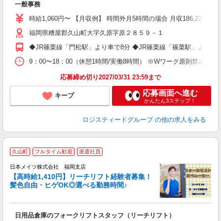
一般事務
時給1,060円〜 【月収例】 時間外月5時間の場合 月収186,225円＝
福岡県糟屋郡久山町大字久原字原２８５９－１
◆JR篠栗線「門松駅」より車で8分 ◆JR篠栗線「篠栗駅」より車で
9：00〜18：00（休憩1時間/実働8時間） ※Wワーク原則禁止 ※
応募締め切り2027/03/31 23:59まで
応募画面へ進む
キープ
かんたん3ステップ！
ロジスティードグループ
の他の求人をみる
久山町
フルタイム歓迎
派遣社員
入
日本メイツ株式会社 福岡支店
タ
【高時給1,410円】リーチリフト経験者募集！
間
髪色自由・ヒゲOK◎選べる勤務時間♪
色
イ
日用品倉庫のフォークリフトスタッフ（リーチリフト）