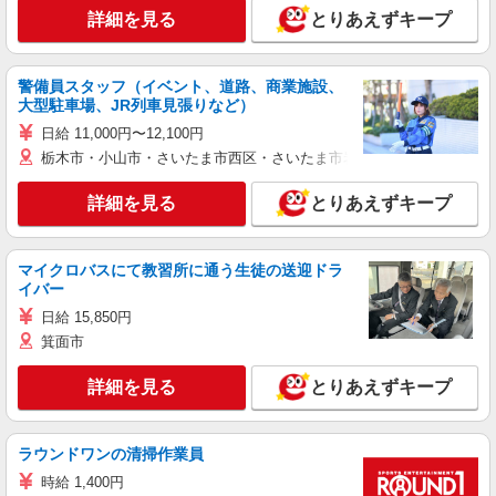
詳細を見る
とりあえずキープ
警備員スタッフ（イベント、道路、商業施設、
大型駐車場、JR列車見張りなど）
日給 11,000円〜12,100円
栃木市・小山市・さいたま市西区・さいたま市岩槻区・久喜市・蓮田
詳細を見る
とりあえずキープ
マイクロバスにて教習所に通う生徒の送迎ドラ
イバー
日給 15,850円
箕面市
詳細を見る
とりあえずキープ
ラウンドワンの清掃作業員
時給 1,400円