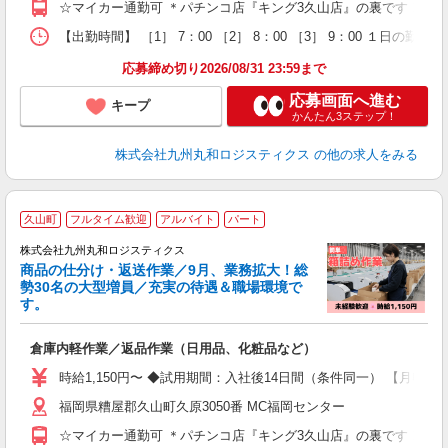
☆マイカー通勤可 ＊パチンコ店『キング3久山店』の裏です！ ＊桃
【出勤時間】 ［1］ 7：00 ［2］ 8：00 ［3］ 9：00
応募締め切り2026/08/31 23:59まで
応募画面へ進む
キープ
かんたん3ステップ！
株式会社九州丸和ロジスティクス
の他の求人をみる
久山町
フルタイム歓迎
アルバイト
パート
り
中
株式会社九州丸和ロジスティクス
勤
商品の仕分け・返送作業／9月、業務拡大！総
（
勢30名の大型増員／充実の待遇＆職場環境で
未
す。
～
務
倉庫内軽作業／返品作業（日用品、化粧品など）
時給1,150円〜 ◆試用期間：入社後14日間（条件同一） 【月収例】 1
福岡県糟屋郡久山町久原3050番 MC福岡センター
☆マイカー通勤可 ＊パチンコ店『キング3久山店』の裏です！ ＊桃