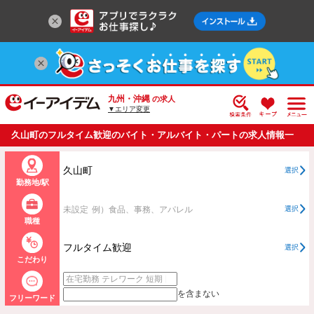
九州・沖縄
の求人
▼エリア変更
久山町のフルタイム歓迎のバイト・アルバイト・パートの求人情報一
覧
久山町
選択
勤務地/駅
未設定
例）食品、事務、アパレル
選択
職種
フルタイム歓迎
選択
こだわり
を含まない
フリーワード