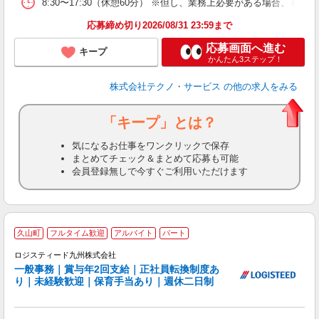
8:30〜17:30（休憩60分） ※但し、業務上必要がある場合
応募締め切り2026/08/31 23:59まで
応募画面へ進む
キープ
かんたん3ステップ！
株式会社テクノ・サービス
の他の求人をみる
「キープ」とは？
気になるお仕事をワンクリックで保存
まとめてチェック＆まとめて応募も可能
会員登録無しで今すぐご利用いただけます
■
久山町
フルタイム歓迎
アルバイト
パート
迎
円
ロジスティード九州株式会社
勤
一般事務｜賞与年2回支給｜正社員転換制度あ
未
り｜未経験歓迎｜保育手当あり｜週休二日制
ナ
通