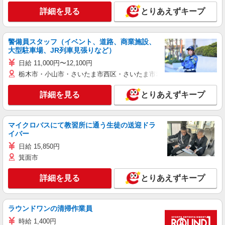
詳細を見る
とりあえずキープ
警備員スタッフ（イベント、道路、商業施設、
大型駐車場、JR列車見張りなど）
日給 11,000円〜12,100円
栃木市・小山市・さいたま市西区・さいたま市岩槻区・久喜市・蓮田
詳細を見る
とりあえずキープ
マイクロバスにて教習所に通う生徒の送迎ドラ
イバー
日給 15,850円
箕面市
詳細を見る
とりあえずキープ
ラウンドワンの清掃作業員
時給 1,400円