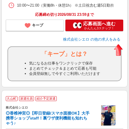
10:00〜21:00（実働8h・休憩1h） ※土日祝含む週5日勤務
応募締め切り2026/08/31 23:59まで
応募画面へ進む
キープ
かんたん3ステップ！
株式会社シエロ
の他の求人をみる
「キープ」とは？
気になるお仕事をワンクリックで保存
まとめてチェック＆まとめて応募も可能
会員登録無しで今すぐご利用いただけます
★
久山町
派遣社員
紹介予定派遣
♪
株式会社シエロ
◎香椎神宮◎【即日登録/スマホ面接OK】大手
携帯ショップstaff！裏ワザ便利機能も知れち
ゃう♪