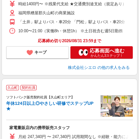
あ
時給1400円〜 ※残業代支給 ★交通費別途支給（規定あり） ゜+゜
K
福岡県糟屋郡久山町の商業施設
貸
「土井」駅よりバス・車20分 「門松」駅よりバス・車20分
10:00〜21:00（実働8h・休憩1h） ※土日祝含む週5日勤務
応募締め切り2026/08/31 23:59まで
応募画面へ進む
キープ
かんたん3ステップ！
株式会社シエロ
の他の求人をみる
久山町
契約社員
ソフトバンク販売契約社員【久山町エリア】
年休124日以上◎やさしい研修でステップUP
で
★
ボ
ン
家電量販店内の携帯販売スタッフ
月給 247,340円 〜 247,340円 試用期間なし ※経験・能力による 