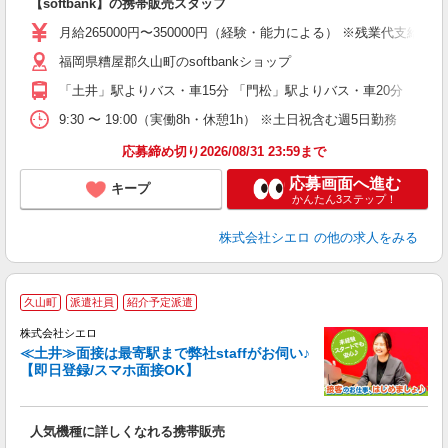
【softbank】の携帯販売スタッフ
即
月給265000円〜350000円（経験・能力による） ※残業代支給
あ
福岡県糟屋郡久山町のsoftbankショップ
通
役
「土井」駅よりバス・車15分 「門松」駅よりバス・車20分
9:30 〜 19:00（実働8h・休憩1h） ※土日祝含む週5日勤務
応募締め切り2026/08/31 23:59まで
応募画面へ進む
キープ
かんたん3ステップ！
株式会社シエロ
の他の求人をみる
★
久山町
派遣社員
紹介予定派遣
♪
株式会社シエロ
≪土井≫面接は最寄駅まで弊社staffがお伺い♪
【即日登録/スマホ面接OK】
い
即
人気機種に詳しくなれる携帯販売