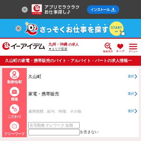
九州・沖縄
の求人
▼エリア変更
久山町の家電・携帯販売のバイト・アルバイト・パートの求人情報一
覧
久山町
選択
勤務地/駅
家電・携帯販売
選択
職種
雇用形態、給与、特徴、その他
選択
こだわり
を含まない
フリーワード