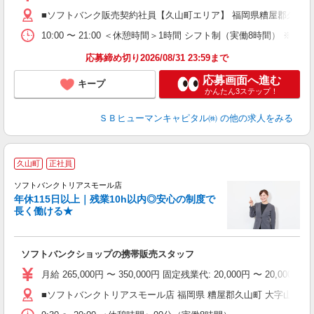
■ソフトバンク販売契約社員【久山町エリア】 福岡県糟屋郡久山町
10:00 〜 21:00 ＜休憩時間＞1時間 シフト制（実働8時間） 
応募締め切り2026/08/31 23:59まで
応募画面へ進む
キープ
かんたん3ステップ！
ＳＢヒューマンキャピタル㈱
の他の求人をみる
久山町
正社員
休
ソフトバンクトリアスモール店
配
年休115日以上｜残業10h以内◎安心の制度で
長く働ける★
ソフトバンクショップの携帯販売スタッフ
月給 265,000円 〜 350,000円 固定残業代: 20,000円
■ソフトバンクトリアスモール店 福岡県 糟屋郡久山町 大字山田 11