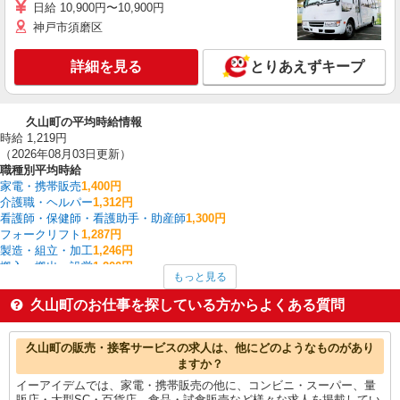
日給 10,900円〜10,900円
神戸市須磨区
詳細を見る
とりあえずキープ
久山町の平均時給情報
時給 1,219円
（2026年08月03日更新）
職種別平均時給
家電・携帯販売
1,400円
介護職・ヘルパー
1,312円
看護師・保健師・看護助手・助産師
1,300円
フォークリフト
1,287円
製造・組立・加工
1,246円
搬入・搬出・設営
1,200円
もっと見る
梱包・仕分け・ピッキング
1,196円
保育士・保育補助
1,181円
久山町のお仕事を探している方からよくある質問
入出庫・商品管理・検品・検査
1,168円
清掃・ハウスクリーニング
1,160円
久山町の他の職種の平均時給を見る
久山町の販売・接客サービスの求人は、他にどのようなものがあり
ますか？
イーアイデムでは、家電・携帯販売の他に、コンビニ・スーパー、量
販店・大型SC・百貨店、食品・試食販売など様々な求人を掲載してい