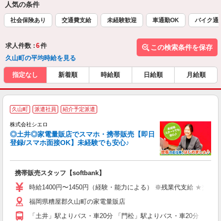
人気の条件
社会保険あり
交通費支給
未経験歓迎
車通勤OK
バイク通
求人件数 :
6
件
この検索条件を保存
久山町の平均時給を見る
指定なし
新着順
時給順
日給順
月給順
★
久山町
派遣社員
紹介予定派遣
♪
株式会社シエロ
◎土井◎家電量販店でスマホ・携帯販売【即日
登録/スマホ面接OK】未経験でも安心♪
理
携帯販売スタッフ【softbank】
即
時給1400円〜1450円（経験・能力による） ※残業代支給 ★交通
あ
福岡県糟屋郡久山町の家電量販店
K
「土井」駅よりバス・車20分 「門松」駅よりバス・車20分
貸