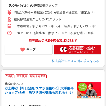
理
【UQモバイル】の携帯販売スタッフ
即
時給1400円〜 ※残業代支給 ★交通費別途支給（規定あり） ゜+゜
あ
福岡県糟屋郡久山町のUQスポット
K
「香椎神宮」駅よりバス・車12分 「篠栗」駅よりバス・車16分
貸
10:00〜20:00（実働8h・休憩1h） ※土日祝含む週5日勤務
応募締め切り2026/08/31 23:59まで
応募画面へ進む
キープ
かんたん3ステップ！
株式会社シエロ
の他の求人をみる
★
久山町
派遣社員
紹介予定派遣
♪
株式会社シエロ
◎土井◎【即日登録/スマホ面接OK】大手携帯
ショップstaff！裏ワザ便利機能も知れちゃう♪
理