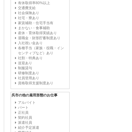
有休取得率80%以上
交通費支給
社会保険あり
社宅・寮あり
家賃補助・住宅手当有
まかない・食事補助
産休・育休取得実績あり
退職金・財形貯蓄制度あり
入社祝い金あり
各種手当（家族・役職・イン
センティブなど）あり
社割・特典あり
送迎あり
制服貸与
研修制度あり
社員登用あり
資格取得支援制度あり
呉市の他の雇用形態のお仕事
アルバイト
パート
正社員
契約社員
派遣社員
紹介予定派遣