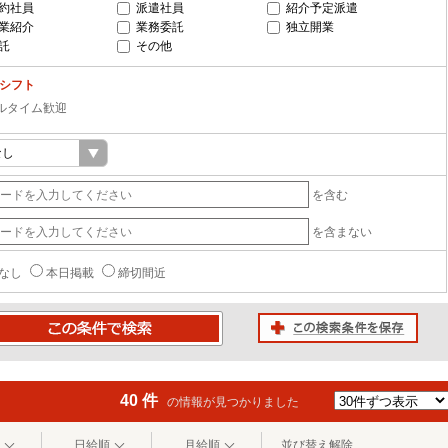
約社員
派遣社員
紹介予定派遣
業紹介
業務委託
独立開業
託
その他
-シフト
ルタイム歓迎
を含む
を含まない
なし
本日掲載
締切間近
この検索条件を保存
条件で検索
40 件
の情報が見つかりました
日給順
月給順
並び替え解除