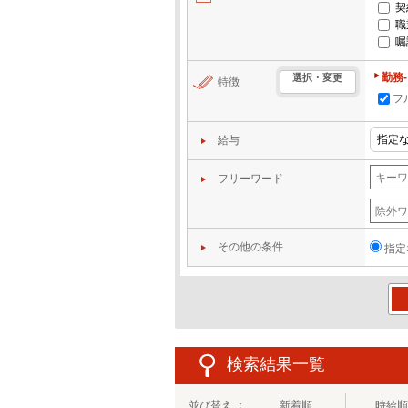
契
職
嘱
勤務
選択・変更
特徴
フ
給与
フリーワード
その他の条件
指定
この
検索結果一覧
並び替え ：
新着順
時給順