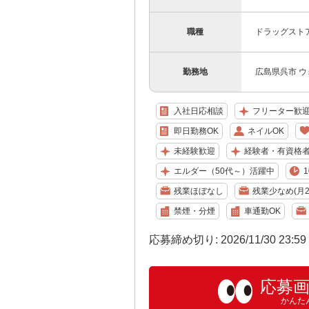
職種
ドラッグスト
勤務地
広島県呉市 ウ
入社日応相談
フリーター歓
即日勤務OK
ネイルOK
未経験歓迎
経験者・有資格
エルダー（50代～）活躍中
残業ほぼなし
残業少なめ(月2
禁煙・分煙
車通勤OK
応募締め切り: 2026/11/30 23:5
応募
かんた