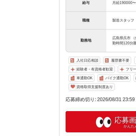
給与
月給190000
職種
製造スタッフ
広島県呉市 
勤務地
勤時間120
入社日応相談
履歴書不要
経験者・有資格者歓迎
フリ
車通勤OK
バイク通勤OK
資格取得支援制度あり
応募締め切り: 2026/08/31 23:5
応募
かんた