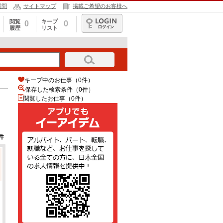
質問
サイトマップ
掲載ご希望のお客様へ
閲覧
キープ
0
0
履歴
リスト
ログイン
キープ中のお仕事（0件）
保存した検索条件（
0
件）
閲覧したお仕事（0件）
件