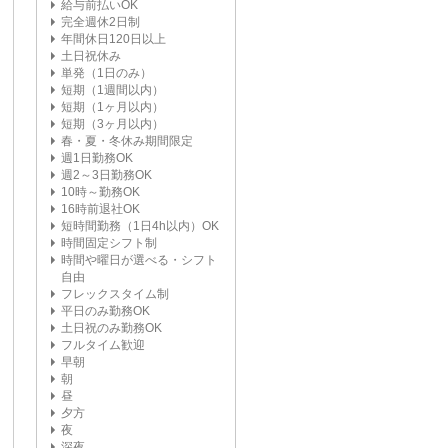
給与前払いOK
完全週休2日制
年間休日120日以上
土日祝休み
単発（1日のみ）
短期（1週間以内）
短期（1ヶ月以内）
短期（3ヶ月以内）
春・夏・冬休み期間限定
週1日勤務OK
週2～3日勤務OK
10時～勤務OK
16時前退社OK
短時間勤務（1日4h以内）OK
時間固定シフト制
時間や曜日が選べる・シフト
自由
フレックスタイム制
平日のみ勤務OK
土日祝のみ勤務OK
フルタイム歓迎
早朝
朝
昼
夕方
夜
深夜