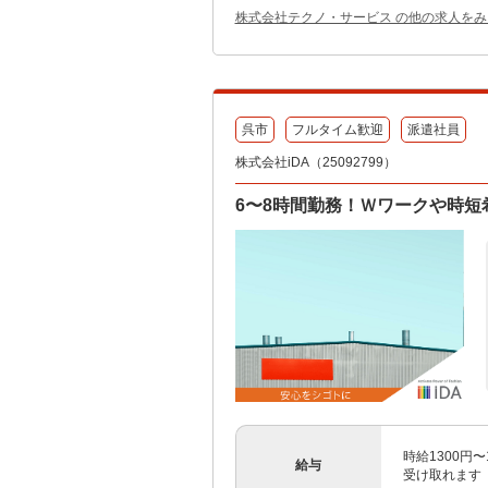
株式会社テクノ・サービス の他の求人をみ
呉市
フルタイム歓迎
派遣社員
株式会社iDA（25092799）
6〜8時間勤務！Ｗワークや時
時給1300円
給与
受け取れます（