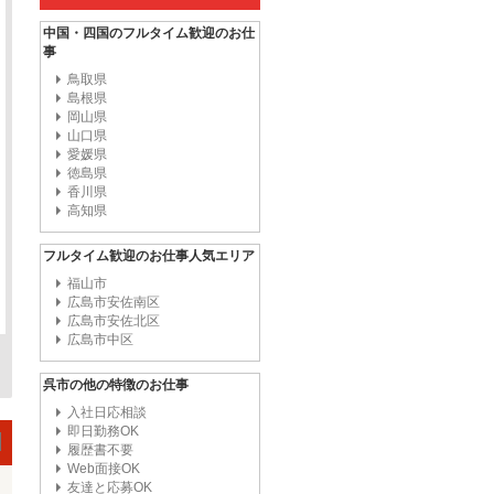
中国・四国のフルタイム歓迎のお仕
事
鳥取県
島根県
岡山県
山口県
愛媛県
徳島県
香川県
高知県
フルタイム歓迎のお仕事人気エリア
福山市
広島市安佐南区
広島市安佐北区
広島市中区
呉市の他の特徴のお仕事
入社日応相談
即日勤務OK
履歴書不要
Web面接OK
友達と応募OK