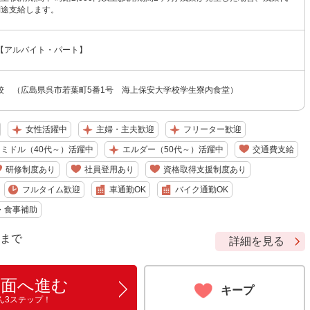
別途支給します。
【アルバイト・パート】
校 （広島県呉市若葉町5番1号 海上保安大学校学生寮内食堂）
女性活躍中
主婦・主夫歓迎
フリーター歓迎
ミドル（40代～）活躍中
エルダー（50代～）活躍中
交通費支給
研修制度あり
社員登用あり
資格取得支援制度あり
フルタイム歓迎
車通勤OK
バイク通勤OK
・食事補助
9 まで
詳細を見る
画面へ進む
キープ
ん3ステップ！