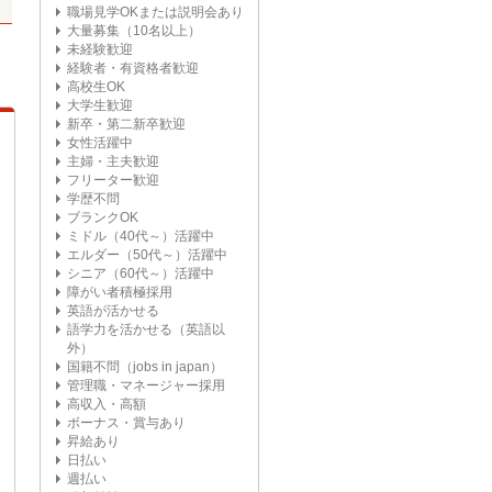
職場見学OKまたは説明会あり
大量募集（10名以上）
未経験歓迎
経験者・有資格者歓迎
高校生OK
大学生歓迎
新卒・第二新卒歓迎
女性活躍中
主婦・主夫歓迎
フリーター歓迎
学歴不問
ブランクOK
ミドル（40代～）活躍中
エルダー（50代～）活躍中
シニア（60代～）活躍中
障がい者積極採用
英語が活かせる
語学力を活かせる（英語以
外）
国籍不問（jobs in japan）
管理職・マネージャー採用
高収入・高額
ボーナス・賞与あり
昇給あり
日払い
週払い