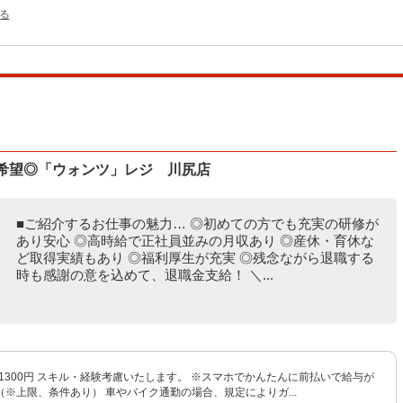
る
短希望◎「ウォンツ」レジ 川尻店
■ご紹介するお仕事の魅力… ◎初めての方でも充実の研修が
あり安心 ◎高時給で正社員並みの月収あり ◎産休・育休な
ど取得実績もあり ◎福利厚生が充実 ◎残念ながら退職する
時も感謝の意を込めて、退職金支給！ ＼...
〜1300円 スキル・経験考慮いたします。 ※スマホでかんたんに前払いで給与が
※上限、条件あり） 車やバイク通勤の場合、規定によりガ...