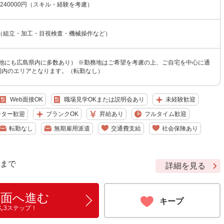
〜240000円（スキル・経験を考慮）
（組立・加工・目視検査・機械操作など）
（他にも広島県内に多数あり） ※勤務地はご希望を考慮の上、ご自宅を中心に通
分圏内のエリアとなります。（転勤なし）
Web面接OK
職場見学OKまたは説明会あり
未経験歓迎
ーター歓迎
ブランクOK
昇給あり
フルタイム歓迎
転勤なし
無期雇用派遣
交通費支給
社会保険あり
9 まで
詳細を見る
画面へ進む
キープ
ん3ステップ！