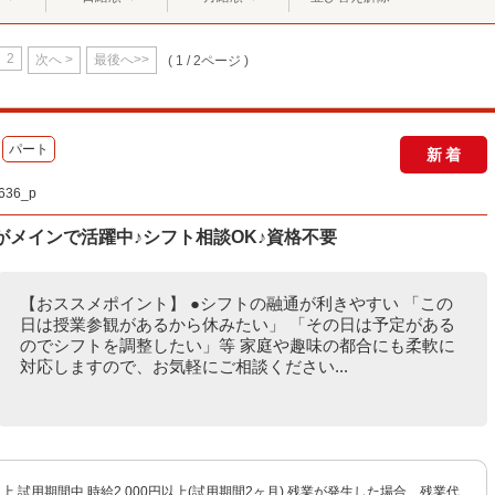
2
次へ >
最後へ>>
( 1 / 2ページ )
パート
新着
36_p
がメインで活躍中♪シフト相談OK♪資格不要
【おススメポイント】 ●シフトの融通が利きやすい 「この
日は授業参観があるから休みたい」 「その日は予定がある
のでシフトを調整したい」等 家庭や趣味の都合にも柔軟に
対応しますので、お気軽にご相談ください...
円以上 試用期間中 時給2,000円以上(試用期間2ヶ月) 残業が発生した場合、残業代