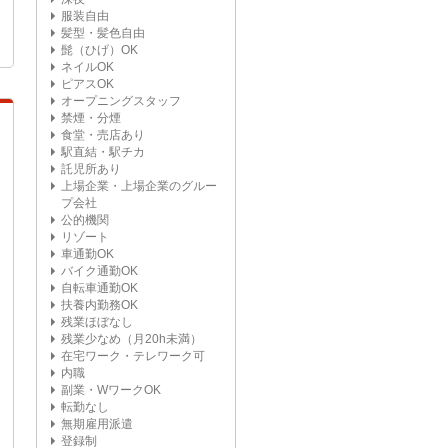
服装自由
髪型・髪色自由
髭（ひげ）OK
ネイルOK
ピアスOK
オープニングスタッフ
禁煙・分煙
食堂・売店あり
駅直結・駅チカ
託児所あり
上場企業・上場企業のグルー
プ会社
公的機関
リゾート
車通勤OK
バイク通勤OK
自転車通勤OK
扶養内勤務OK
残業ほぼなし
残業少なめ（月20h未満）
在宅ワーク・テレワーク可
内職
副業・WワークOK
転勤なし
無期雇用派遣
登録制