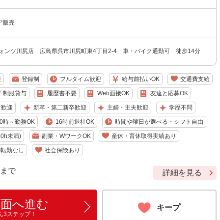
ア販売
ォンツ川尻店 広島県呉市川尻町東4丁目2-4 車・バイク通勤可 徒歩14分
迎
登録制
フルタイム歓迎
給与前払いOK
交通費支給
制服貸与
履歴書不要
Web面接OK
友達と応募OK
者歓迎
新卒・第二新卒歓迎
主婦・主夫歓迎
学歴不問
10時～勤務OK
16時前退社OK
時間や曜日が選べる・シフト自由
0h未満)
副業・WワークOK
産休・育休取得実績あり
転勤なし
社会保険あり
9 まで
詳細を見る
画面へ進む
キープ
ん3ステップ！