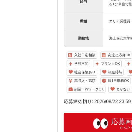
給与
を1分単位で
職種
エリア調理員
勤務地
海上保安大学
入社日応相談
友達と応募OK
学歴不問
ブランクOK
社会保険あり
制服貸与
高収入・高額
週1日勤務OK
副業・WワークOK
まかない
応募締め切り: 2026/08/22 23:5
応募
かんた