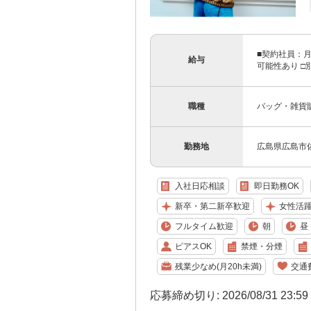
■契約社員：月
給与
可能性あり □
職種
バッグ・雑貨販売ス
勤務地
広島県広島市佐伯
入社日応相談
即日勤務OK
新卒・第二新卒歓迎
女性活
フルタイム歓迎
朝
昼
ピアスOK
禁煙・分煙
残業少なめ(月20h未満)
交通
応募締め切り: 2026/08/31 23:5