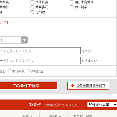
約社員
派遣社員
紹介予定派遣
業紹介
業務委託
独立開業
託
その他
-シフト
を含む
を含まない
なし
本日掲載
締切間近
この検索条件を保存
条件で検索
133 件
の情報が見つかりました
日給順
月給順
並び替え解除