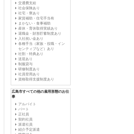
交通費支給
社会保険あり
社宅・寮あり
家賃補助・住宅手当有
まかない・食事補助
産休・育休取得実績あり
退職金・財形貯蓄制度あり
入社祝い金あり
各種手当（家族・役職・イン
センティブなど）あり
社割・特典あり
送迎あり
制服貸与
研修制度あり
社員登用あり
資格取得支援制度あり
広島市すべての他の雇用形態のお仕
事
アルバイト
パート
正社員
契約社員
派遣社員
紹介予定派遣