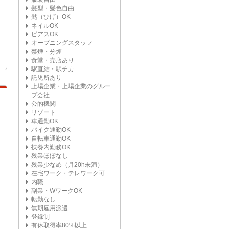
髪型・髪色自由
髭（ひげ）OK
ネイルOK
ピアスOK
オープニングスタッフ
禁煙・分煙
食堂・売店あり
駅直結・駅チカ
託児所あり
上場企業・上場企業のグルー
プ会社
公的機関
リゾート
車通勤OK
バイク通勤OK
自転車通勤OK
扶養内勤務OK
残業ほぼなし
残業少なめ（月20h未満）
在宅ワーク・テレワーク可
内職
副業・WワークOK
転勤なし
無期雇用派遣
登録制
有休取得率80%以上