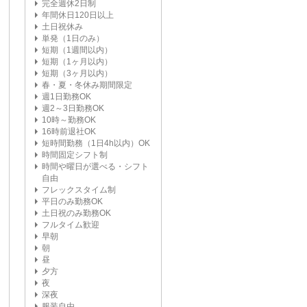
完全週休2日制
年間休日120日以上
土日祝休み
単発（1日のみ）
短期（1週間以内）
短期（1ヶ月以内）
短期（3ヶ月以内）
春・夏・冬休み期間限定
週1日勤務OK
週2～3日勤務OK
10時～勤務OK
16時前退社OK
短時間勤務（1日4h以内）OK
時間固定シフト制
時間や曜日が選べる・シフト
自由
フレックスタイム制
平日のみ勤務OK
土日祝のみ勤務OK
フルタイム歓迎
早朝
朝
昼
夕方
夜
深夜
服装自由