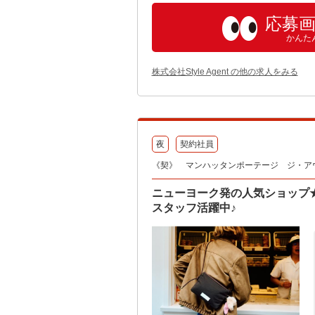
応募
かんた
株式会社Style Agent の他の求人をみる
夜
契約社員
《契》 マンハッタンポーテージ ジ・アウトレ
ニューヨーク発の人気ショップ
スタッフ活躍中♪