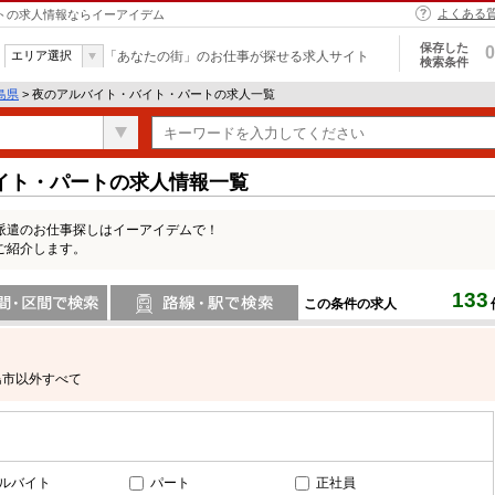
よくある
ートの求人情報ならイーアイデム
保存した
0
エリア選択
「あなたの街」のお仕事が探せる求人サイト
検索条件
島県
> 夜のアルバイト・バイト・パートの求人一覧
イト・パートの求人情報一覧
派遣のお仕事探しはイーアイデムで！
ご紹介します。
133
この条件の求人
間で検索
路線・駅・駅で検索
島市以外すべて
ルバイト
パート
正社員