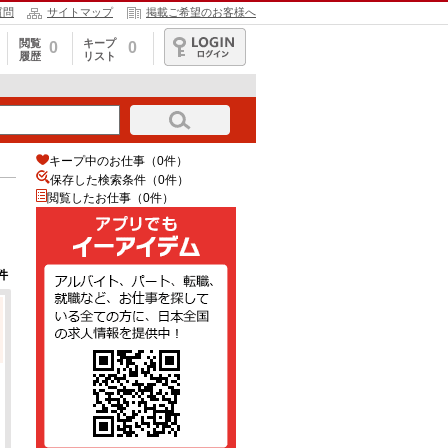
質問
サイトマップ
掲載ご希望のお客様へ
閲覧
キープ
0
0
履歴
リスト
ログイン
キープ中のお仕事（0件）
保存した検索条件（
0
件）
閲覧したお仕事（0件）
件