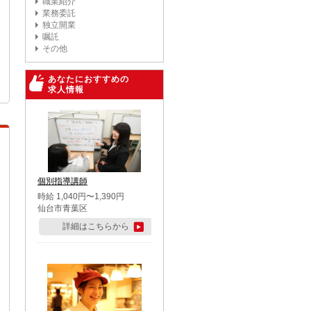
職業紹介
業務委託
独立開業
嘱託
その他
あなたにおすすめの
求人情報
個別指導講師
時給 1,040円〜1,390円
仙台市青葉区
詳細はこちらから