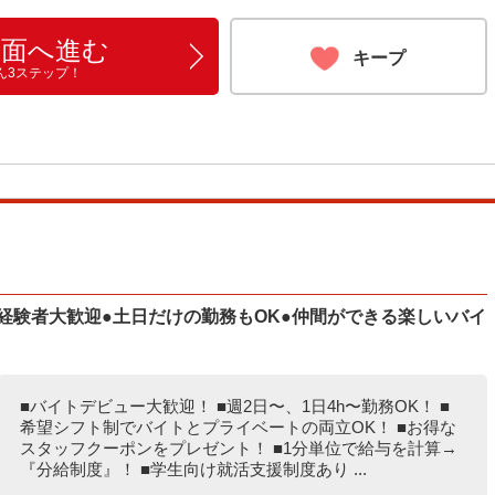
画面へ進む
キープ
ん3ステップ！
経験者大歓迎●土日だけの勤務もOK●仲間ができる楽しいバイ
■バイトデビュー大歓迎！ ■週2日〜、1日4h〜勤務OK！ ■
希望シフト制でバイトとプライベートの両立OK！ ■お得な
スタッフクーポンをプレゼント！ ■1分単位で給与を計算→
『分給制度』！ ■学生向け就活支援制度あり ...