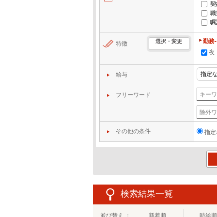
契
職
嘱
勤務
選択・変更
特徴
夜
給与
フリーワード
その他の条件
指定
この
検索結果一覧
並び替え ：
新着順
時給順