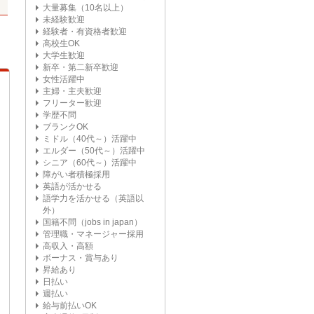
大量募集（10名以上）
未経験歓迎
経験者・有資格者歓迎
高校生OK
大学生歓迎
新卒・第二新卒歓迎
女性活躍中
主婦・主夫歓迎
フリーター歓迎
学歴不問
ブランクOK
ミドル（40代～）活躍中
エルダー（50代～）活躍中
シニア（60代～）活躍中
障がい者積極採用
英語が活かせる
語学力を活かせる（英語以
外）
国籍不問（jobs in japan）
管理職・マネージャー採用
高収入・高額
ボーナス・賞与あり
昇給あり
日払い
週払い
給与前払いOK