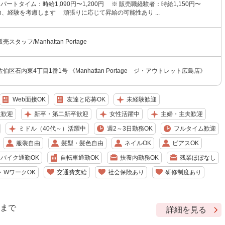
パートタイム：時給1,090円〜1,200円 ※ 販売職経験者：時給1,150円〜
 □能力、経験を考慮します 頑張りに応じて昇給の可能性あり ...
タッフ/Manhattan Portage
区石内東4丁目1番1号 《Manhattan Portage ジ・アウトレット広島店》
Web面接OK
友達と応募OK
未経験歓迎
生歓迎
新卒・第二新卒歓迎
女性活躍中
主婦・主夫歓迎
ミドル（40代～）活躍中
週2～3日勤務OK
フルタイム歓迎
服装自由
髪型・髪色自由
ネイルOK
ピアスOK
バイク通勤OK
自転車通勤OK
扶養内勤務OK
残業ほぼなし
・WワークOK
交通費支給
社会保険あり
研修制度あり
9 まで
詳細を見る