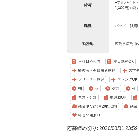
■アルバイト・
給与
1,300円)
職種
バッグ・雑貨販売ス
勤務地
広島県広島市佐伯
入社日応相談
即日勤務OK
経験者・有資格者歓迎
大学
フリーター歓迎
ブランクOK
朝
昼
夕方
夜
禁煙・分煙
車通勤OK
残業少なめ(月20h未満)
副業
社員登用あり
応募締め切り: 2026/08/31 23:5