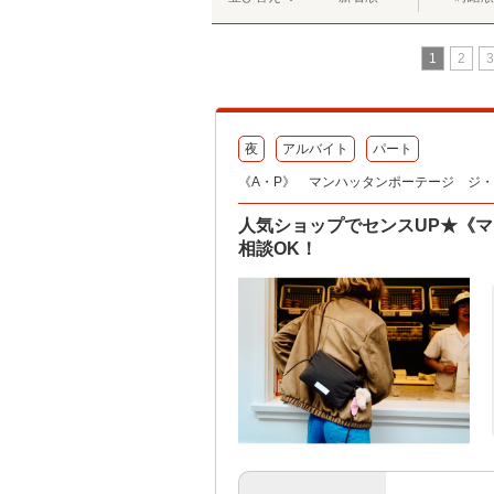
1
2
3
夜
アルバイト
パート
《A・P》 マンハッタンポーテージ ジ・アウ
人気ショップでセンスUP★《マ
相談OK！