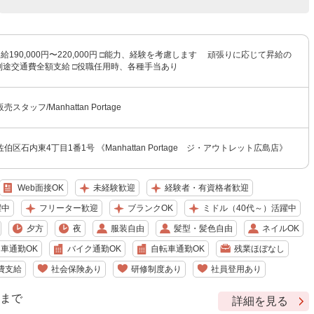
給190,000円〜220,000円 □能力、経験を考慮します 頑張りに応じて昇給の
別途交通費全額支給 □役職任用時、各種手当あり
タッフ/Manhattan Portage
区石内東4丁目1番1号 《Manhattan Portage ジ・アウトレット広島店》
Web面接OK
未経験歓迎
経験者・有資格者歓迎
躍中
フリーター歓迎
ブランクOK
ミドル（40代～）活躍中
夕方
夜
服装自由
髪型・髪色自由
ネイルOK
車通勤OK
バイク通勤OK
自転車通勤OK
残業ほぼなし
費支給
社会保険あり
研修制度あり
社員登用あり
9 まで
詳細を見る