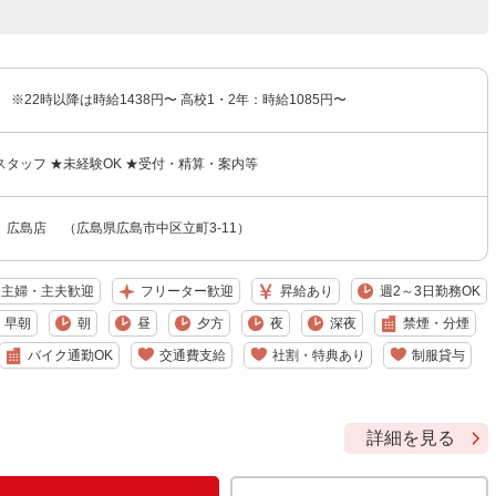
 ※22時以降は時給1438円〜 高校1・2年：時給1085円〜
タッフ ★未経験OK ★受付・精算・案内等
 広島店 （広島県広島市中区立町3-11）
主婦・主夫歓迎
フリーター歓迎
昇給あり
週2～3日勤務OK
早朝
朝
昼
夕方
夜
深夜
禁煙・分煙
バイク通勤OK
交通費支給
社割・特典あり
制服貸与
詳細を見る